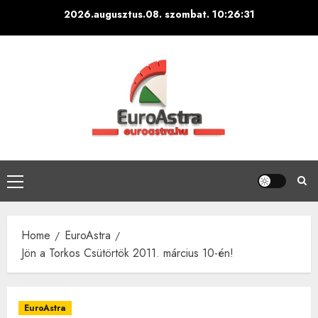
Skip
2026.augusztus.08. szombat.
10:26:32
to
content
Primary
Menu
Home
EuroAstra
Jön a Torkos Csütörtök 2011. március 10-én!
EuroAstra