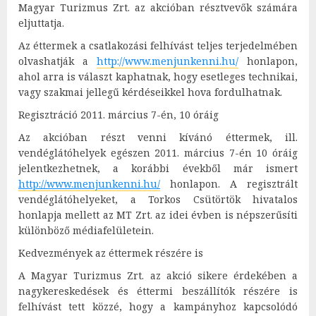
Magyar Turizmus Zrt. az akcióban résztvevők számára
eljuttatja.
Az éttermek a csatlakozási felhívást teljes terjedelmében
olvashatják a
http://www.menjunkenni.hu/
honlapon,
ahol arra is választ kaphatnak, hogy esetleges technikai,
vagy szakmai jellegű kérdéseikkel hova fordulhatnak.
Regisztráció 2011. március 7-én, 10 óráig
Az akcióban részt venni kívánó éttermek, ill.
vendéglátóhelyek egészen 2011. március 7-én 10 óráig
jelentkezhetnek, a korábbi évekből már ismert
http://www.menjunkenni.hu/
honlapon. A regisztrált
vendéglátóhelyeket, a Torkos Csütörtök hivatalos
honlapja mellett az MT Zrt. az idei évben is népszerűsíti
különböző médiafelületein.
Kedvezmények az éttermek részére is
A Magyar Turizmus Zrt. az akció sikere érdekében a
nagykereskedések és éttermi beszállítók részére is
felhívást tett közzé, hogy a kampányhoz kapcsolódó