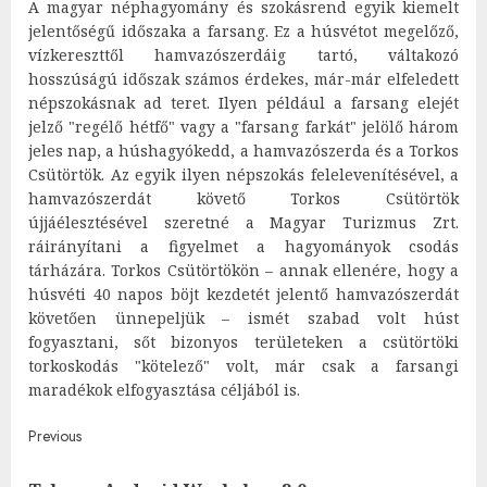
A magyar néphagyomány és szokásrend egyik kiemelt
jelentőségű időszaka a farsang. Ez a húsvétot megelőző,
vízkereszttől hamvazószerdáig tartó, váltakozó
hosszúságú időszak számos érdekes, már-már elfeledett
népszokásnak ad teret. Ilyen például a farsang elejét
jelző "regélő hétfő" vagy a "farsang farkát" jelölő három
jeles nap, a húshagyókedd, a hamvazószerda és a Torkos
Csütörtök. Az egyik ilyen népszokás felelevenítésével, a
hamvazószerdát követő Torkos Csütörtök
újjáélesztésével szeretné a Magyar Turizmus Zrt.
ráirányítani a figyelmet a hagyományok csodás
tárházára. Torkos Csütörtökön – annak ellenére, hogy a
húsvéti 40 napos böjt kezdetét jelentő hamvazószerdát
követően ünnepeljük – ismét szabad volt húst
fogyasztani, sőt bizonyos területeken a csütörtöki
torkoskodás "kötelező" volt, már csak a farsangi
maradékok elfogyasztása céljából is.
Post
Previous