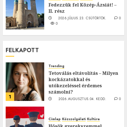
0
Fedezzük fel Közép-Ázsiát! –
II. rész
2026.JÚLIUS.23. CSÜTÖRTÖK.
0
0
FELKAPOTT
Trending
Tetoválás eltávolítás – Milyen
kockázatokkal és
utókezeléssel érdemes
számolni?
1
2026.AUGUSZTUS.04. KEDD.
0
0
Címlap
Közszolgálati
Kultúra
Hősök gyerekszemmel