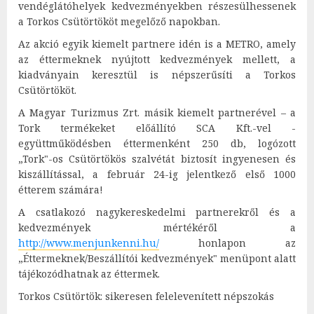
vendéglátóhelyek kedvezményekben részesülhessenek
a Torkos Csütörtököt megelőző napokban.
Az akció egyik kiemelt partnere idén is a METRO, amely
az éttermeknek nyújtott kedvezmények mellett, a
kiadványain keresztül is népszerűsíti a Torkos
Csütörtököt.
A Magyar Turizmus Zrt. másik kiemelt partnerével – a
Tork termékeket előállító SCA Kft.-vel -
együttműködésben éttermenként 250 db, logózott
„Tork"-os Csütörtökös szalvétát biztosít ingyenesen és
kiszállítással, a február 24-ig jelentkező első 1000
étterem számára!
A csatlakozó nagykereskedelmi partnerekről és a
kedvezmények mértékéről a
http://www.menjunkenni.hu/
honlapon az
„Éttermeknek/Beszállítói kedvezmények" menüpont alatt
tájékozódhatnak az éttermek.
Torkos Csütörtök: sikeresen felelevenített népszokás