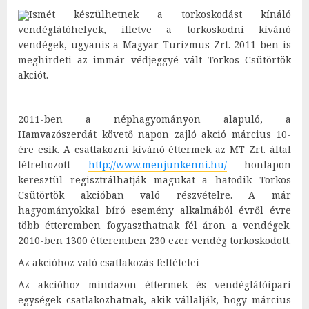
Ismét készülhetnek a torkoskodást kínáló
vendéglátóhelyek, illetve a torkoskodni kívánó
vendégek, ugyanis a Magyar Turizmus Zrt. 2011-ben is
meghirdeti az immár védjeggyé vált Torkos Csütörtök
akciót.
2011-ben a néphagyományon alapuló, a
Hamvazószerdát követő napon zajló akció március 10-
ére esik. A csatlakozni kívánó éttermek az MT Zrt. által
létrehozott
http://www.menjunkenni.hu/
honlapon
keresztül regisztrálhatják magukat a hatodik Torkos
Csütörtök akcióban való részvételre. A már
hagyományokkal bíró esemény alkalmából évről évre
több étteremben fogyaszthatnak fél áron a vendégek.
2010-ben 1300 étteremben 230 ezer vendég torkoskodott.
Az akcióhoz való csatlakozás feltételei
Az akcióhoz mindazon éttermek és vendéglátóipari
egységek csatlakozhatnak, akik vállalják, hogy március