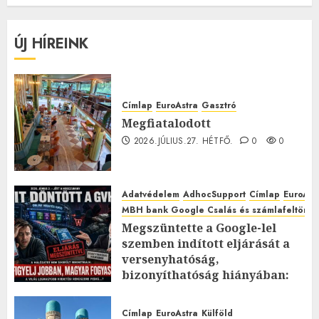
ÚJ HÍREINK
Címlap
EuroAstra
Gasztró
Megfiatalodott
2026.JÚLIUS.27. HÉTFŐ.
0
0
Adatvédelem
AdhocSupport
Címlap
EuroAst
MBH bank Google Csalás és számlafeltörés 
Megszüntette a Google-lel
szemben indított eljárását a
versenyhatóság,
bizonyíthatóság hiányában:
TE mit gondolsz erről?
2026.JÚLIUS.23. CSÜTÖRTÖK.
0
Címlap
EuroAstra
Külföld