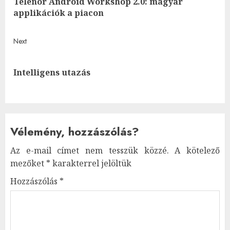
navigation
Telenor Android Workshop 2.0: magyar
Pre
applikációk a piacon
post
Next
Next
Intelligens utazás
post:
Vélemény, hozzászólás?
Az e-mail címet nem tesszük közzé.
A kötelező
mezőket
*
karakterrel jelöltük
Hozzászólás
*