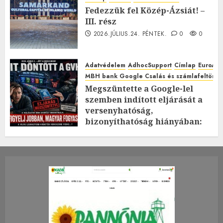
Fedezzük fel Közép-Ázsiát! –
III. rész
2026.JÚLIUS.24. PÉNTEK.
0
0
Adatvédelem
AdhocSupport
Címlap
EuroAst
MBH bank Google Csalás és számlafeltörés 
Megszüntette a Google-lel
szemben indított eljárását a
versenyhatóság,
bizonyíthatóság hiányában:
TE mit gondolsz erről?
2026.JÚLIUS.23. CSÜTÖRTÖK.
0
0