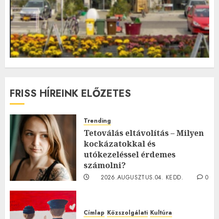
FRISS HÍREINK ELŐZETES
Trending
Tetoválás eltávolítás – Milyen
kockázatokkal és
utókezeléssel érdemes
számolni?
2026.AUGUSZTUS.04. KEDD.
0
0
Címlap
Közszolgálati
Kultúra