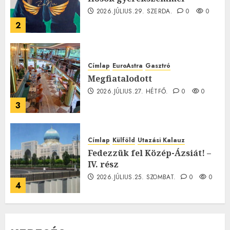
2026.JÚLIUS.29. SZERDA.
0
0
2
Címlap
EuroAstra
Gasztró
Megfiatalodott
2026.JÚLIUS.27. HÉTFŐ.
0
0
3
Címlap
Külföld
Utazási Kalauz
Fedezzük fel Közép-Ázsiát! –
IV. rész
2026.JÚLIUS.25. SZOMBAT.
0
0
4