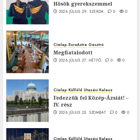
Hősök gyerekszemmel
2026.JÚLIUS.29. SZERDA.
0
0
Címlap
EuroAstra
Gasztró
Megfiatalodott
2026.JÚLIUS.27. HÉTFŐ.
0
0
Címlap
Külföld
Utazási Kalauz
Fedezzük fel Közép-Ázsiát! –
IV. rész
2026.JÚLIUS.25. SZOMBAT.
0
0
Címlap
Külföld
Utazási Kalauz