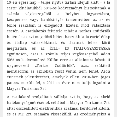
10-én egész nap – teljes nyitva tartási idejük alatt – 'a la
carte' kínálatukból 50%-os kedvezményt biztosítanak a
számla végösszegéből a helyben fogyasztásra,
készpénzes vagy bankkártyás (amennyiben az az év
többi szakában is elfogadott) fizetési mód választása
esetén. A csatlakozás feltétele tehát a Torkos Csütörtök
hetén és az azt megelőző héten használt 'a la carte' étlap
és itallap választékának és árainak teljes körű
megtartása és az ÉTEL- ÉS ITALFOGYASZTÁSRA
együttesen, azaz a számla teljes végösszegéből adott
50%-os kedvezmény! Külön erre az alkalomra készített
úgynevezett „Torkos Csütörtök", azaz szűkített
menüsorral az akcióban részt venni nem lehet. Azon
éttermek jelentkezését, amelyek ellen 2010-ben jogos
panasz merült fel, a 2011-es évre nem tudja fogadni a
Magyar Turizmus Zrt.
A csatlakozó szolgáltató vállalja azt is, hogy az akció
hatékonyságmérésének céljából a Magyar Turizmus Zrt.
által összeállított elektronikus szakmai kérdőívet kitölti,
és az MT Zrt. számára visszaküldi. Az eredményeket a