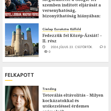
szemben indított eljárását a
versenyhatóság,
bizonyíthatóság hiányában:
TE mit gondolsz erről?
2026.JÚLIUS.23. CSÜTÖRTÖK.
0
Címlap
EuroAstra
Külföld
0
Fedezzük fel Közép-Ázsiát! –
II. rész
2026.JÚLIUS.23. CSÜTÖRTÖK.
0
0
FELKAPOTT
Trending
Tetoválás eltávolítás – Milyen
kockázatokkal és
utókezeléssel érdemes