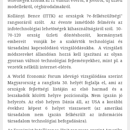
tehetségek szóltak az IT elmúlt évérõl, a jövõrõl, új üzleti
modellekrõl, cégbirodalmakról.
Kollányi Bence (ITTK) az országok ?e-felkészültségi"
rangsoráról szólt. Az évente ismétlõdõ felmérés az
infotechnológiai lehetõségek kihasználtságáról szól. 50-
70-120 ország üzleti döntéshozóit, kormányzati
embereit vonják be a szakértõk technológiai és
társadalmi kapcsolódású vizsgálódásukba. A vizsgálati
módszereket állandóan hozzá kell igazítani az olyan
gyorsan változó technológiai fejleményekhez, mint pl. a
vezeték nélküli internet-elérés.
A World Economic Forum idevágó vizsgálódása szerint
Magyarország a ranglista 30. helyét foglalja el, ami az
országok fejlettségi listáján az elsõ harmad és a
leszakadók közötti helyre pozícionálja. Nem igazán jó
helyezés. Az elsõ helyen Dánia áll, az USA a korábbi
évekhez képest 6 helyet visszaesett (az amerikai
társadalom nem igazán felkészült az információs
társadalom technológiai befogadására).