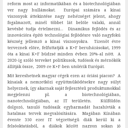
reform most az informatikában és a biotechnológiában
ver nagy hullámokat. Európai számára a kínai
viszonyok áttekintése nagy nehézséget jelent, ahogy
fogalmazott, minél többet lát belõle valaki, annál
kevésbé tudja értelmezni… Dinamikus fejlõdés és az
innovációra építõ technológiai fejlõdésre való nagyfokú
készség jellemzõ a kínai viszonyokra. Tizenöt évre
terveznek elõre, felfuttatják a K+F beruházásokat, 1999
óta a kínai K+F büdzsé minden évben 20%-al nõtt. A
2020-ig szóló terveket politikusok, tudósok és mérnökök
állítják össze, 2009-re K+F-ben utolérik Európát.
Mit kereshetnek magyar cégek ezen az óriási piacon? A
kínaiak a nemzetközi együttmûködésekre nagy súlyt
helyeznek, így akarnak saját fejlesztésû produktumokkal
megjelenni pl. a biotechnológiában,
nanotechnológiában, az IT területén. Külföldön
dolgozó, tanuló tudósaik egyharmadát hazahívták a
hatalmas tervek megvalósítására. Magában Kínában
évente 350 ezer IT végzettségû diák kerül ki a
felsõoktatásból, a diákok között nagyon sokan jó