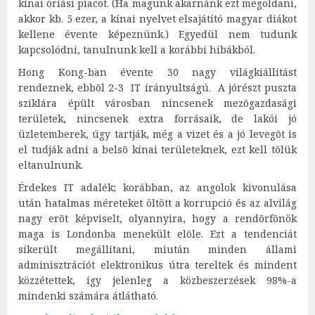
kínai óriási piacot. (Ha magunk akarnánk ezt megoldani,
akkor kb. 5 ezer, a kínai nyelvet elsajátító magyar diákot
kellene évente képeznünk.) Egyedül nem tudunk
kapcsolódni, tanulnunk kell a korábbi hibákból.
Hong Kong-ban évente 30 nagy világkiállítást
rendeznek, ebbõl 2-3 IT irányultságú. A jórészt puszta
sziklára épült városban nincsenek mezõgazdasági
területek, nincsenek extra forrásaik, de lakói jó
üzletemberek, úgy tartják, még a vizet és a jó levegõt is
el tudják adni a belsõ kínai területeknek, ezt kell tõlük
eltanulnunk.
Érdekes IT adalék; korábban, az angolok kivonulása
után hatalmas méreteket öltött a korrupció és az alvilág
nagy erõt képviselt, olyannyira, hogy a rendõrfõnök
maga is Londonba menekült elõle. Ezt a tendenciát
sikerült megállítani, miután minden állami
adminisztrációt elektronikus útra tereltek és mindent
közzétettek, így jelenleg a közbeszerzések 98%-a
mindenki számára átlátható.