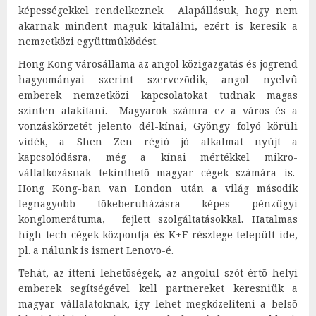
képességekkel rendelkeznek. Alapállásuk, hogy nem
akarnak mindent maguk kitalálni, ezért is keresik a
nemzetközi együttmûködést.
Hong Kong városállama az angol közigazgatás és jogrend
hagyományai szerint szervezõdik, angol nyelvû
emberek nemzetközi kapcsolatokat tudnak magas
szinten alakítani. Magyarok számra ez a város és a
vonzáskörzetét jelentõ dél-kínai, Gyöngy folyó körüli
vidék, a Shen Zen régió jó alkalmat nyújt a
kapcsolódásra, még a kínai mértékkel mikro-
vállalkozásnak tekinthetõ magyar cégek számára is.
Hong Kong-ban van London után a világ második
legnagyobb tõkeberuházásra képes pénzügyi
konglomerátuma, fejlett szolgáltatásokkal. Hatalmas
high-tech cégek központja és K+F részlege települt ide,
pl. a nálunk is ismert Lenovo-é.
Tehát, az itteni lehetõségek, az angolul szót értõ helyi
emberek segítségével kell partnereket keresniük a
magyar vállalatoknak, így lehet megközelíteni a belsõ