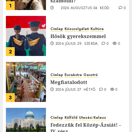
számolni?
1
2026.AUGUSZTUS.04. KEDD.
0
0
Címlap
Közszolgálati
Kultúra
Hősök gyerekszemmel
2026.JÚLIUS.29. SZERDA.
0
0
2
Címlap
EuroAstra
Gasztró
Megfiatalodott
2026.JÚLIUS.27. HÉTFŐ.
0
0
3
Címlap
Külföld
Utazási Kalauz
Fedezzük fel Közép-Ázsiát! –
IV. rész