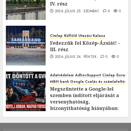
IV. rész
2026.JÚLIUS.25. SZOMBAT.
0
0
Címlap
Külföld
Utazási Kalauz
Fedezzük fel Közép-Ázsiát! –
III. rész
2026.JÚLIUS.24. PÉNTEK.
0
0
Adatvédelem
AdhocSupport
Címlap
EuroAst
MBH bank Google Csalás és számlafeltörés 
Megszüntette a Google-lel
szemben indított eljárását a
versenyhatóság,
bizonyíthatóság hiányában:
TE mit gondolsz erről?
2026.JÚLIUS.23. CSÜTÖRTÖK.
0
0