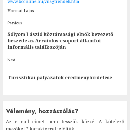
www.bconline.hu/vilagtrendek.htm
Harmat Lajos
Post
Previous
Sólyom László köztársasági elnök bevezetõ
navigation
Pre
beszéde az Arraiolos-csoport államfõi
post
informális találkozóján
Next
Next
Turisztikai pályázatok eredményhirdetése
post:
Vélemény, hozzászólás?
Az e-mail címet nem tesszük közzé.
A kötelező
mezőket
*
karakterrel jelöltük