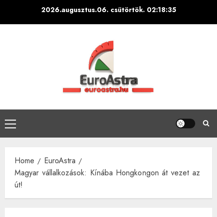
Skip
2026.augusztus.06. csütörtök.
02:18:36
to
content
Primary
Menu
Home
EuroAstra
Magyar vállalkozások: Kínába Hongkongon át vezet az
út!