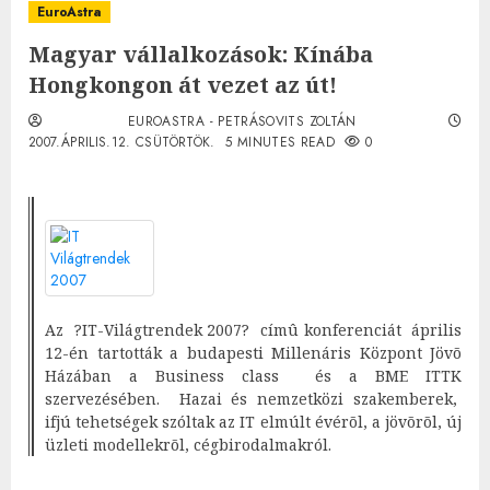
EuroAstra
Magyar vállalkozások: Kínába
Hongkongon át vezet az út!
EUROASTRA - PETRÁSOVITS ZOLTÁN
2007.ÁPRILIS.12. CSÜTÖRTÖK.
5 MINUTES READ
0
Az ?IT-Világtrendek 2007? címû konferenciát április
12-én tartották a budapesti Millenáris Központ Jövõ
Házában a Business class és a BME ITTK
szervezésében. Hazai és nemzetközi szakemberek,
ifjú tehetségek szóltak az IT elmúlt évérõl, a jövõrõl, új
üzleti modellekrõl, cégbirodalmakról.