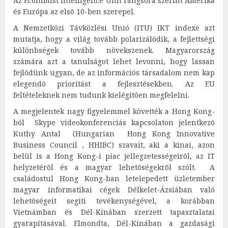
Az Econimist Intelligence Unit rangsora szerint Amerika
és Európa az elsõ 10-ben szerepel.
A Nemzetközi Távközlési Unió (ITU) IKT indexe azt
mutatja, hogy a világ tovább polarizálódik, a fejlettségi
különbségek tovább növekszenek. Magyarország
számára azt a tanulságot lehet levonni, hogy lassan
fejlõdünk ugyan, de az információs társadalom nem kap
elegendõ prioritást a fejlesztésekben. Az EU
feltételeknek nem tudunk kielégítõen megfelelni.
A megjelentek nagy figyelemmel követték a Hong Kong-
ból Skype videokonferenciás kapcsolaton jelentkezõ
Kuthy Antal (Hungarian Hong Kong Innovative
Business Council , HHIBC) szavait, aki a kínai, azon
belül is a Hong Kong-i piac jellegzetességeirõl, az IT
helyzetérõl és a magyar lehetõségekrõl szólt. A
családostul Hong Kong-ban letelepedett üzletember
magyar informatikai cégek Délkelet-Ázsiában való
lehetõségeit segíti tevékenységével, a korábban
Vietnámban és Dél-Kínában szerzett tapasztalatai
gyarapításával. Elmondta, Dél-Kínában a gazdasági