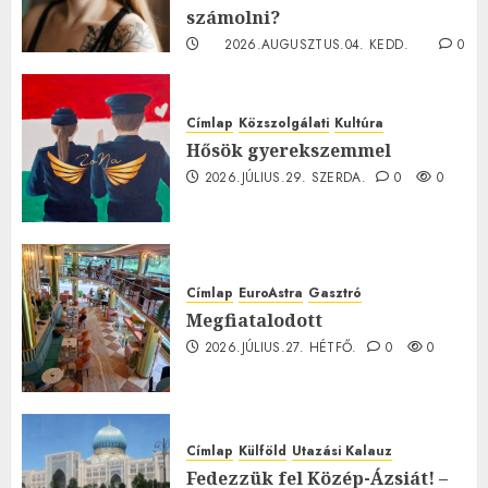
számolni?
2026.AUGUSZTUS.04. KEDD.
0
0
Címlap
Közszolgálati
Kultúra
Hősök gyerekszemmel
2026.JÚLIUS.29. SZERDA.
0
0
Címlap
EuroAstra
Gasztró
Megfiatalodott
2026.JÚLIUS.27. HÉTFŐ.
0
0
Címlap
Külföld
Utazási Kalauz
Fedezzük fel Közép-Ázsiát! –