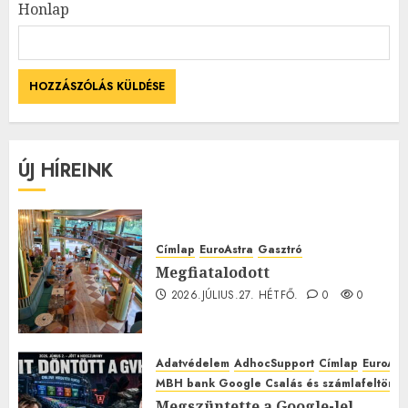
Honlap
ÚJ HÍREINK
Címlap
EuroAstra
Gasztró
Megfiatalodott
2026.JÚLIUS.27. HÉTFŐ.
0
0
Adatvédelem
AdhocSupport
Címlap
EuroAst
MBH bank Google Csalás és számlafeltörés 
Megszüntette a Google-lel