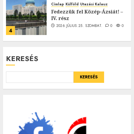
Címlap
Külföld
Utazási Kalauz
Fedezzük fel Közép-Ázsiát! –
IV. rész
2026.JÚLIUS.25. SZOMBAT.
0
0
4
KERESÉS
KERESÉS