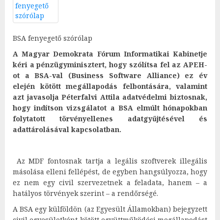
BSA fenyegető szórólap
A Magyar Demokrata Fórum Informatikai Kabinetje
kéri a pénzügyminisztert, hogy szólítsa fel az APEH-
ot a BSA-val (Business Software Alliance) ez év
elején kötött megállapodás felbontására, valamint
azt javasolja Péterfalvi Attila adatvédelmi biztosnak,
hogy indítson vizsgálatot a BSA elmúlt hónapokban
folytatott törvényellenes adatgyűjtésével és
adattárolásával kapcsolatban.
Az MDF fontosnak tartja a legális szoftverek illegális
másolása elleni fellépést, de egyben hangsúlyozza, hogy
ez nem egy civil szervezetnek a feladata, hanem – a
hatályos törvények szerint – a rendőrségé.
A BSA egy külföldön (az Egyesült Államokban) bejegyzett
civil egyesületként kötött együttműködési megállapodást