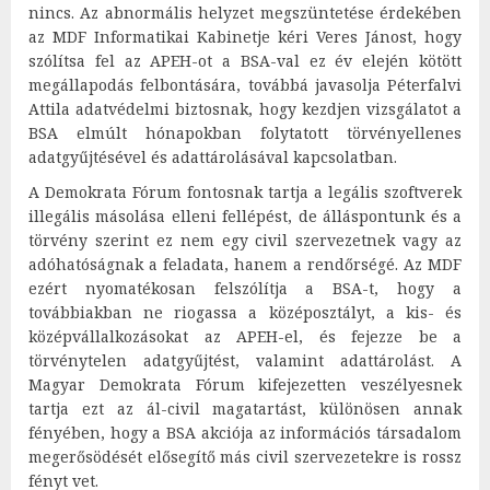
nincs. Az abnormális helyzet megszüntetése érdekében
az MDF Informatikai Kabinetje kéri Veres Jánost, hogy
szólítsa fel az APEH-ot a BSA-val ez év elején kötött
megállapodás felbontására, továbbá javasolja Péterfalvi
Attila adatvédelmi biztosnak, hogy kezdjen vizsgálatot a
BSA elmúlt hónapokban folytatott törvényellenes
adatgyűjtésével és adattárolásával kapcsolatban.
A Demokrata Fórum fontosnak tartja a legális szoftverek
illegális másolása elleni fellépést, de álláspontunk és a
törvény szerint ez nem egy civil szervezetnek vagy az
adóhatóságnak a feladata, hanem a rendőrségé. Az MDF
ezért nyomatékosan felszólítja a BSA-t, hogy a
továbbiakban ne riogassa a középosztályt, a kis- és
középvállalkozásokat az APEH-el, és fejezze be a
törvénytelen adatgyűjtést, valamint adattárolást. A
Magyar Demokrata Fórum kifejezetten veszélyesnek
tartja ezt az ál-civil magatartást, különösen annak
fényében, hogy a BSA akciója az információs társadalom
megerősödését elősegítő más civil szervezetekre is rossz
fényt vet.