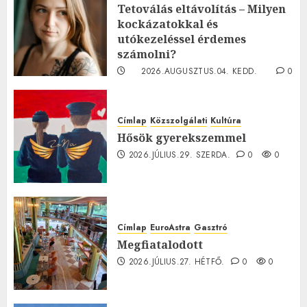
Tetoválás eltávolítás – Milyen
kockázatokkal és
utókezeléssel érdemes
számolni?
2026.AUGUSZTUS.04. KEDD.
0
0
Címlap
Közszolgálati
Kultúra
Hősök gyerekszemmel
2026.JÚLIUS.29. SZERDA.
0
0
Címlap
EuroAstra
Gasztró
Megfiatalodott
2026.JÚLIUS.27. HÉTFŐ.
0
0