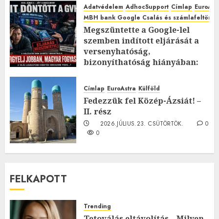
Adatvédelem
AdhocSupport
Címlap
EuroAst
MBH bank Google Csalás és számlafeltörés 
Megszüntette a Google-lel
szemben indított eljárását a
versenyhatóság,
bizonyíthatóság hiányában:
TE mit gondolsz erről?
2026.JÚLIUS.23. CSÜTÖRTÖK.
0
Címlap
EuroAstra
Külföld
0
Fedezzük fel Közép-Ázsiát! –
II. rész
2026.JÚLIUS.23. CSÜTÖRTÖK.
0
0
FELKAPOTT
Trending
Tetoválás eltávolítás – Milyen