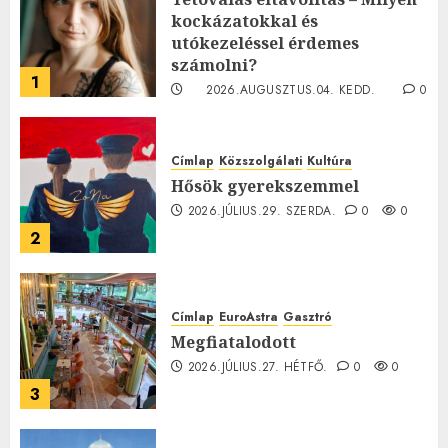
kockázatokkal és
utókezeléssel érdemes
számolni?
1
2026.AUGUSZTUS.04. KEDD.
0
0
Címlap
Közszolgálati
Kultúra
Hősök gyerekszemmel
2026.JÚLIUS.29. SZERDA.
0
0
2
Címlap
EuroAstra
Gasztró
Megfiatalodott
2026.JÚLIUS.27. HÉTFŐ.
0
0
3