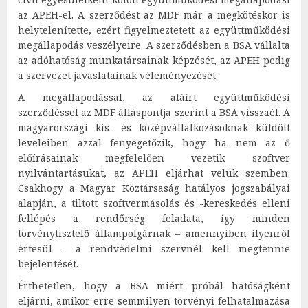
az APEH-el. A szerződést az MDF már a megkötéskor is
helytelenítette, ezért figyelmeztetett az együttműködési
megállapodás veszélyeire. A szerződésben a BSA vállalta
az adóhatóság munkatársainak képzését, az APEH pedig
a szervezet javaslatainak véleményezését.
A megállapodással, az aláírt együttműködési
szerződéssel az MDF álláspontja szerint a BSA visszaél. A
magyarországi kis- és középvállalkozásoknak küldött
leveleiben azzal fenyegetőzik, hogy ha nem az ő
előírásainak megfelelően vezetik szoftver
nyilvántartásukat, az APEH eljárhat velük szemben.
Csakhogy a Magyar Köztársaság hatályos jogszabályai
alapján, a tiltott szoftvermásolás és -kereskedés elleni
fellépés a rendőrség feladata, így minden
törvénytisztelő állampolgárnak – amennyiben ilyenről
értesül – a rendvédelmi szervnél kell megtennie
bejelentését.
Érthetetlen, hogy a BSA miért próbál hatóságként
eljárni, amikor erre semmilyen törvényi felhatalmazása