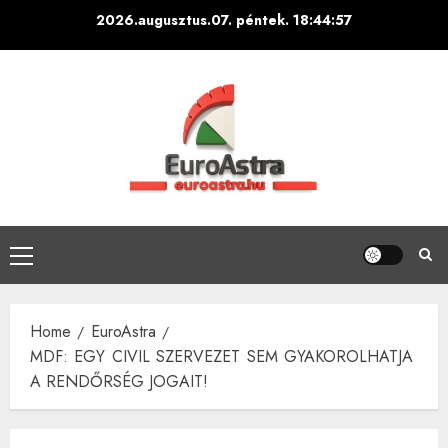
Skip
2026.augusztus.07. péntek.
18:44:58
to
content
Primary
Menu
Home
EuroAstra
MDF: EGY CIVIL SZERVEZET SEM GYAKOROLHATJA
A RENDŐRSÉG JOGAIT!