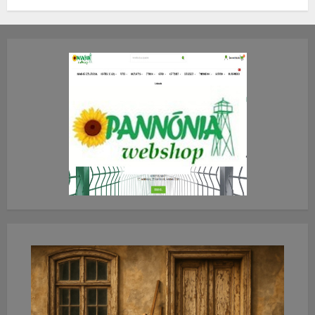
TE mit gondolsz erről?
2026.JÚLIUS.23. CSÜTÖRTÖK.
0
0