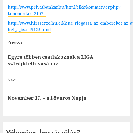
http://www.privatbankar.hu/html/cikk/kommentar.php?
kommentar=21075
http://www.hirszerzo.hu/cikk.ne_riogassa_az_embereket_az_
hel_a_bsa.49725.html
Post
Previous
navigation
Egyre többen csatlakoznak a LIGA
Pre
sztrájkfelhívásához
post
Next
Next
November 17. – a Főváros Napja
post:
Vélemény, hozzászólás?