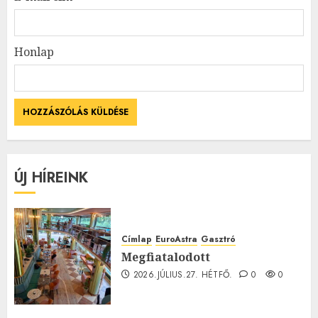
Honlap
ÚJ HÍREINK
Címlap
EuroAstra
Gasztró
Megfiatalodott
2026.JÚLIUS.27. HÉTFŐ.
0
0