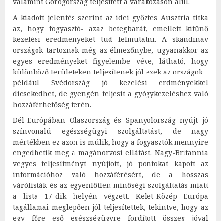
valamint Görögország teljesített a várakozáson alul.
A kiadott jelentés szerint az idei győztes Ausztria titka
az, hogy fogyasztó- azaz betegbarát, emellett kitűnő
kezelési eredményeket tud felmutatni. A skandináv
országok tartoznak még az élmezőnybe, ugyanakkor az
egyes eredményeket figyelembe véve, látható, hogy
különböző területeken teljesítenek jól ezek az országok –
például Svédország jó kezelési erdményekkel
dicsekedhet, de gyengén teljesít a gyógykezeléshez való
hozzáférhetőség terén.
Dél-Európában Olaszország és Spanyolország nyújt jó
színvonalú egészségügyi szolgáltatást, de nagy
mértékben ez azon is múlik, hogy a fogyasztók mennyire
engedhetik meg a magánorvosi ellátást. Nagy-Britannia
vegyes teljesítményt nyújtott, jó pontokat kapott az
információhoz való hozzáférésért, de a hosszas
várólisták és az egyenlőtlen minőségi szolgáltatás miatt
a lista 17-dik helyén végzett. Kelet-Közép Európa
tagállamai meglepően jól teljesítettek, tekintve, hogy az
egy főre eső egészségügyre fordított összeg jóval