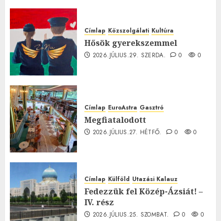
0
Címlap
Közszolgálati
Kultúra
Hősök gyerekszemmel
2026.JÚLIUS.29. SZERDA.
0
0
Címlap
EuroAstra
Gasztró
Megfiatalodott
2026.JÚLIUS.27. HÉTFŐ.
0
0
Címlap
Külföld
Utazási Kalauz
Fedezzük fel Közép-Ázsiát! –
IV. rész
2026.JÚLIUS.25. SZOMBAT.
0
0