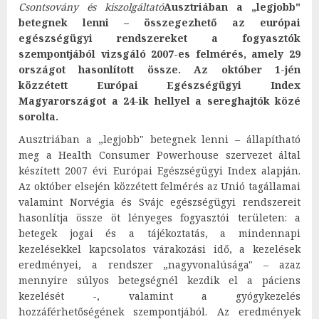
Csontsovány és kiszolgáltató
Ausztriában a „legjobb"
betegnek lenni – összegezhető az európai
egészségügyi rendszereket a fogyasztók
szempontjából vizsgáló 2007-es felmérés, amely 29
országot hasonlított össze. Az október 1-jén
közzétett Európai Egészségügyi Index
Magyarországot a 24-ik hellyel a sereghajtók közé
sorolta.
Ausztriában a „legjobb" betegnek lenni – állapítható
meg a Health Consumer Powerhouse szervezet által
készített 2007 évi Európai Egészségügyi Index alapján.
Az október elsején közzétett felmérés az Unió tagállamai
valamint Norvégia és Svájc egészségügyi rendszereit
hasonlítja össze öt lényeges fogyasztói területen: a
betegek jogai és a tájékoztatás, a mindennapi
kezelésekkel kapcsolatos várakozási idő, a kezelések
eredményei, a rendszer „nagyvonalúsága" – azaz
mennyire súlyos betegségnél kezdik el a páciens
kezelését -, valamint a gyógykezelés
hozzáférhetőségének szempontjából. Az eredmények