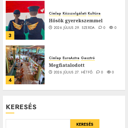
Címlap
Közszolgálati
Kultúra
Hősök gyerekszemmel
2026.JÚLIUS.29. SZERDA.
0
0
3
Címlap
EuroAstra
Gasztró
Megfiatalodott
2026.JÚLIUS.27. HÉTFŐ.
0
0
4
KERESÉS
KERESÉS