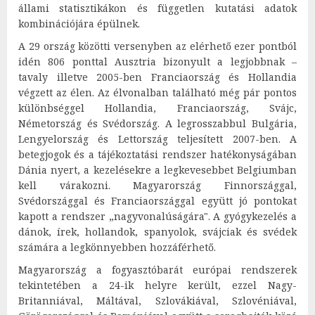
állami statisztikákon és független kutatási adatok
kombinációjára épülnek.
A 29 ország közötti versenyben az elérhető ezer pontból
idén 806 ponttal Ausztria bizonyult a legjobbnak –
tavaly illetve 2005-ben Franciaország és Hollandia
végzett az élen. Az élvonalban található még pár pontos
különbséggel Hollandia, Franciaország, Svájc,
Németország és Svédország. A legrosszabbul Bulgária,
Lengyelország és Lettország teljesített 2007-ben. A
betegjogok és a tájékoztatási rendszer hatékonyságában
Dánia nyert, a kezelésekre a legkevesebbet Belgiumban
kell várakozni. Magyarország Finnországgal,
Svédországgal és Franciaországgal együtt jó pontokat
kapott a rendszer „nagyvonalúságára". A gyógykezelés a
dánok, írek, hollandok, spanyolok, svájciak és svédek
számára a legkönnyebben hozzáférhető.
Magyarország a fogyasztóbarát európai rendszerek
tekintetében a 24-ik helyre került, ezzel Nagy-
Britanniával, Máltával, Szlovákiával, Szlovéniával,