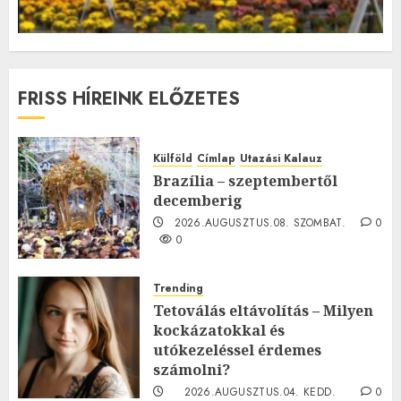
FRISS HÍREINK ELŐZETES
Külföld
Címlap
Utazási Kalauz
Brazília – szeptembertől
decemberig
2026.AUGUSZTUS.08. SZOMBAT.
0
0
Trending
Tetoválás eltávolítás – Milyen
kockázatokkal és
utókezeléssel érdemes
számolni?
2026.AUGUSZTUS.04. KEDD.
0