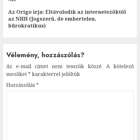
Az Origo irja: Eltávolodik az internetezőktől
Next
az NHH (Jogszerű, de embertelen,
post:
bürokratikus)
Vélemény, hozzászólás?
Az e-mail címet nem tesszük közzé.
A kötelező
mezőket
*
karakterrel jelöltük
Hozzászólás
*