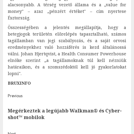
alacsonyabb. A térség vezető állama és a „value for
money" – azaz „pénzért értéket" – cím nyertese
Észtország.
Összességében a jelentés megállapítja, hogy a
betegjogok területén előrelépés tapasztalható, számos
tagállamban van jogi szabályozás, és a saját orvosi
eredményekhez való hozzáférés is kezd általánossá
válni. Johan Hjertqvist, a Health Consumer Powerhouse
elnöke szerint „a tagállamoknak túl kell nézniük
határaikon, és a szomszédoktól kell jó gyakorlatokat
lopni".
BRUXINFO
Post
Previous
navigation
Megérkeztek a legújabb Walkman® és Cyber-
Pre
shot™ mobilok
post
Next