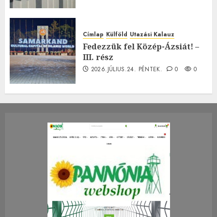
Címlap
Külföld
Utazási Kalauz
Fedezzük fel Közép-Ázsiát! –
III. rész
2026.JÚLIUS.24. PÉNTEK.
0
0