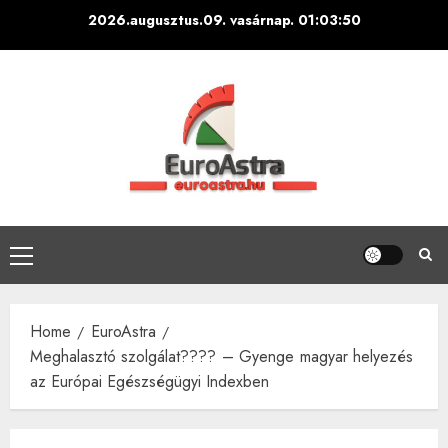
Skip
2026.augusztus.09. vasárnap.
01:03:51
to
content
Primary
Menu
Home
EuroAstra
Meghalasztó szolgálat???? – Gyenge magyar helyezés
az Európai Egészségügyi Indexben