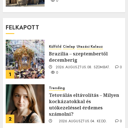
0
FELKAPOTT
Külföld
Címlap
Utazási Kalauz
Brazília – szeptembertől
decemberig
2026.AUGUSZTUS.08. SZOMBAT.
0
0
1
Trending
Tetoválás eltávolítás – Milyen
kockázatokkal és
utókezeléssel érdemes
számolni?
2
2026.AUGUSZTUS.04. KEDD.
0
0