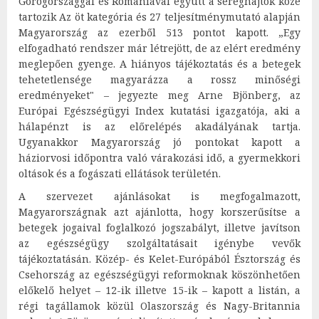
Görögországgal és Romániával együtt a sereghajtók közé
tartozik Az öt kategória és 27 teljesítménymutató alapján
Magyarország az ezerből 513 pontot kapott. „Egy
elfogadható rendszer már létrejött, de az elért eredmény
meglepően gyenge. A hiányos tájékoztatás és a betegek
tehetetlensége magyarázza a rossz minőségi
eredményeket" – jegyezte meg Arne Bjönberg, az
Európai Egészségügyi Index kutatási igazgatója, aki a
hálapénzt is az előrelépés akadályának tartja.
Ugyanakkor Magyarország jó pontokat kapott a
háziorvosi időpontra való várakozási idő, a gyermekkori
oltások és a fogászati ellátások területén.
A szervezet ajánlásokat is megfogalmazott,
Magyarországnak azt ajánlotta, hogy korszerűsítse a
betegek jogaival foglalkozó jogszabályt, illetve javítson
az egészségügy szolgáltatásait igénybe vevők
tájékoztatásán. Közép- és Kelet-Európából Észtország és
Csehország az egészségügyi reformoknak köszönhetően
előkelő helyet – 12-ik illetve 15-ik – kapott a listán, a
régi tagállamok közül Olaszország és Nagy-Britannia