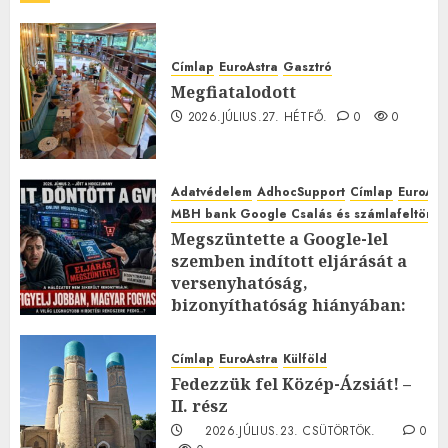
Címlap
EuroAstra
Gasztró
Megfiatalodott
2026.JÚLIUS.27. HÉTFŐ.
0
0
Adatvédelem
AdhocSupport
Címlap
EuroAst
MBH bank Google Csalás és számlafeltörés 
Megszüntette a Google-lel
szemben indított eljárását a
versenyhatóság,
bizonyíthatóság hiányában:
TE mit gondolsz erről?
2026.JÚLIUS.23. CSÜTÖRTÖK.
0
Címlap
EuroAstra
Külföld
0
Fedezzük fel Közép-Ázsiát! –
II. rész
2026.JÚLIUS.23. CSÜTÖRTÖK.
0