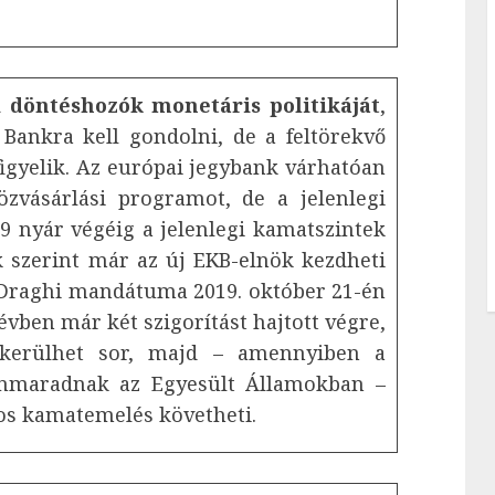
i döntéshozók monetáris politikáját
,
 Bankra kell gondolni, de a feltörekvő
 figyelik. Az európai jegybank várhatóan
zvásárlási programot, de a jelenlegi
 nyár végéig a jelenlegi kamatszintek
szerint már az új EKB-elnök kezdheti
 Draghi mandátuma 2019. október 21-én
 évben már két szigorítást hajtott végre,
 kerülhet sor, majd – amennyiben a
ennmaradnak az Egyesült Államokban –
os kamatemelés követheti.