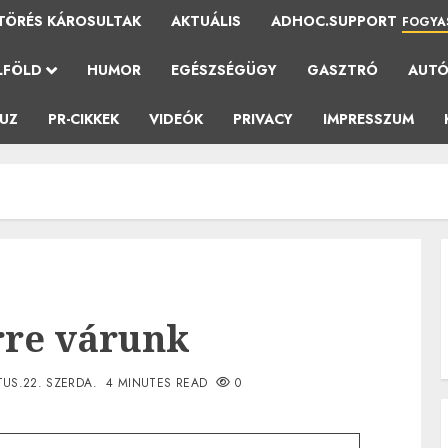
TÖRÉS KÁROSULTAK
AKTUÁLIS
ADHOC.SUPPORT
FOGYA
LFÖLD
HUMOR
EGÉSZSÉGÜGY
GASZTRÓ
AUT
AUZ
PR-CIKKEK
VIDEÓK
PRIVACY
IMPRESSZUM
rre várunk
US.22. SZERDA.
4 MINUTES READ
0