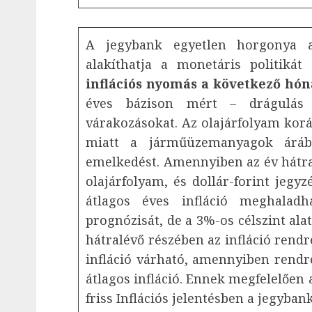
A jegybank egyetlen horgonya a
alakíthatja a monetáris politiká
inflációs nyomás a következő hón
éves bázison mért – drágulás
várakozásokat. Az olajárfolyam korá
miatt a járműüzemanyagok áráb
emelkedést. Amennyiben az év hátral
olajárfolyam, és dollár-forint jegyz
átlagos éves infláció meghaladh
prognózisát, de a 3%-os célszint ala
hátralévő részében az infláció rendr
infláció várható, amennyiben rendre
átlagos infláció. Ennek megfelelően
friss Inflációs jelentésben a jegyba