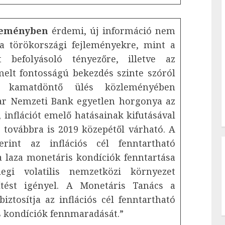
leményben
érdemi, új információ nem
 a törökországi fejleményekre, mint a
t befolyásoló tényezőre, illetve az
melt fontosságú bekezdés szinte szóról
i kamatdöntő ülés közleményében
ar Nemzeti Bank egyetlen horgonya az
, inflációt emelő hatásainak kifutásával
e továbbra is 2019 közepétől várható. A
rint az inflációs cél fenntartható
a laza monetáris kondíciók fenntartása
egi volatilis nemzetközi környezet
ítést igényel. A Monetáris Tanács a
iztosítja az inflációs cél fenntartható
s kondíciók fennmaradását.”