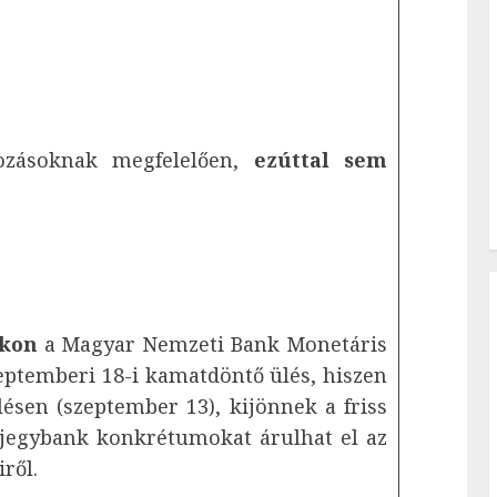
ozásoknak megfelelően,
ezúttal sem
ókon
a Magyar Nemzeti Bank Monetáris
zeptemberi 18-i kamatdöntő ülés, hiszen
ésen (szeptember 13), kijönnek a friss
a jegybank konkrétumokat árulhat el az
ről.