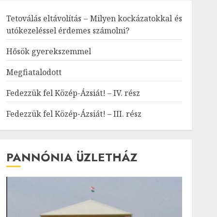
Tetoválás eltávolítás – Milyen kockázatokkal és
utókezeléssel érdemes számolni?
Hősök gyerekszemmel
Megfiatalodott
Fedezzük fel Közép-Ázsiát! – IV. rész
Fedezzük fel Közép-Ázsiát! – III. rész
PANNÓNIA ÜZLETHÁZ