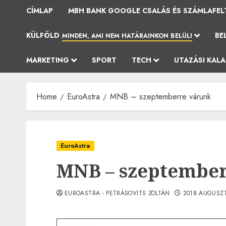
CÍMLAP
MBH BANK GOOGLE CSALÁS ÉS SZÁMLAFEL
KÜLFÖLD
BE
MINDEN, AMI NEM HATÁRAINKON BELÜLI
MARKETING
SPORT
TECH
UTAZÁSI KAL
Home
EuroAstra
MNB – szeptemberre várunk
EuroAstra
MNB – szeptembe
EUROASTRA - PETRÁSOVITS ZOLTÁN
2018.AUGUSZT