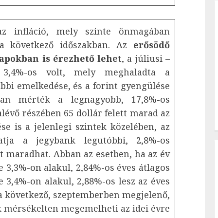
z infláció, mely szinte önmagában
t a következő időszakban. Az
erősödő
apokban is érezhető lehet
, a júliusi –
 3,4%-os volt, mely meghaladta a
bbi emelkedése, és a forint gyengülése
an mérték a legnagyobb, 17,8%-os
évő részében 65 dollár felett marad az
ése is a jelenlegi szintek közelében, az
atja a jegybank legutóbbi, 2,8%-os
tt maradhat. Abban az esetben, ha az év
e 3,3%-on alakul, 2,84%-os éves átlagos
 3,4%-on alakul, 2,88%-os lesz az éves
 a következő, szeptemberben megjelenő,
nk mérsékelten megemelheti az idei évre