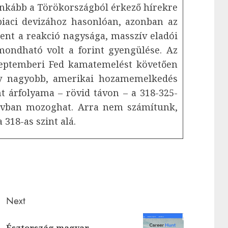
inkább a Törökországból érkező hírekre
 piaci devizához hasonlóan, azonban az
ent a reakció nagysága, masszív eladói
mondható volt a forint gyengülése. Az
zeptemberi Fed kamatemelést követően
egy nagyobb, amerikai hozamemelkedés
t árfolyama – rövid távon – a 318-325-
sávban mozoghat. Arra nem számítunk,
 318-as szint alá.
Next