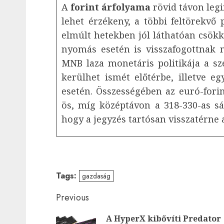
A
forint árfolyama
rövid távon leg
lehet érzékeny, a többi feltörekvő
elmúlt hetekben jól láthatóan csökk
nyomás esetén is visszafogottnak 
MNB laza monetáris politikája a s
kerülhet ismét előtérbe, illetve 
esetén. Összességében az euró-forin
ös, míg középtávon a 318-330-as 
hogy a jegyzés tartósan visszatérne a
Tags:
gazdaság
Post
Previous
navigation
A HyperX kibővíti Predator