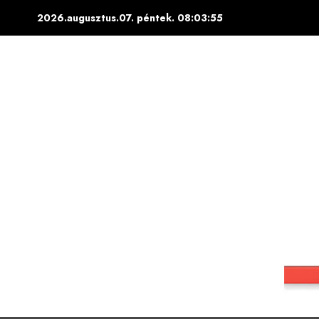
Skip
2026.augusztus.07. péntek.
08:03:56
to
content