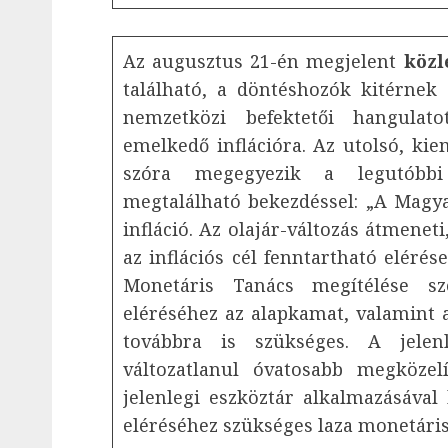
Az augusztus 21-én megjelent
köz
található, a döntéshozók kitérnek
nemzetközi befektetői hangulato
emelkedő inflációra. Az utolsó, kie
szóra megegyezik a legutóbb
megtalálható bekezdéssel: „A Magy
infláció. Az olajár-változás átmeneti
az inflációs cél fenntartható elérés
Monetáris Tanács megítélése sze
eléréséhez az alapkamat, valamint 
továbbra is szükséges. A jelenl
változatlanul óvatosabb megközel
jelenlegi eszköztár alkalmazásával b
eléréséhez szükséges laza monetári