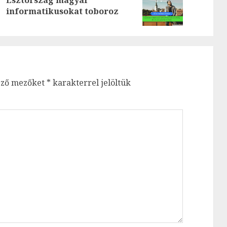
Észtország magyar
Previous
Next
informatikusokat toboroz
post:
post:
ező mezőket
*
karakterrel jelöltük