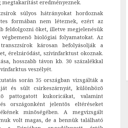
ég megtakarítást eredményeznek.
zzsírok súlyos hátrányokat hordoznak
tes formában nem léteznek, ezért az
b feldolgozni õket, illetve megjelenésük
n végbemenõ biológiai folyamatokat. Az
transzzsírok károsan befolyásolják a
et, érelzáródást, szívinfarktust okoznak.
ása, hosszabb távon kb. 30 százalékkal
ívinfarktus veszélyét.
 kutatás során 35 országban vizsgálták a
át és sült csirkeszárnyát, különbözõ
õ pattogatott kukoricákat, valamint
és országonként jelentõs eltéréseket
mékének minõségében. A megvizsgált
lmuk volt magas, de a bennük található