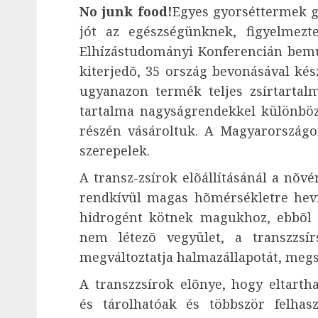
No junk food!
Egyes gyorséttermek g
jót az egészségünknek, figyelmezt
Elhízástudományi Konferencián bemu
kiterjedõ, 35 ország bevonásával kés
ugyanazon termék teljes zsírtartalm
tartalma nagyságrendekkel különbözh
részén vásároltuk. A Magyarországo
szerepelek.
A transz-zsírok elõállításánál a nõvé
rendkívül magas hõmérsékletre heví
hidrogént kötnek magukhoz, ebbõl 
nem létezõ vegyület, a transzzsí
megváltoztatja halmazállapotát, megs
A transzzsírok elõnye, hogy eltarth
és tárolhatóak és többször felhaszn