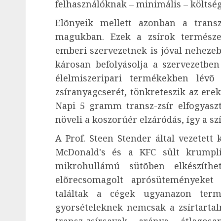
felhasználóknak – minimális – költs
Elõnyeik mellett azonban a trans
magukban. Ezek a zsírok természe
emberi szervezetnek is jóval nehezeb
károsan befolyásolja a szervezetbe
élelmiszeripari termékekben lévõ 
zsíranyagcserét, tönkreteszik az erek
Napi 5 gramm transz-zsír elfogyaszt
növeli a koszorúér elzáródás, így a sz
A Prof. Steen Stender által vezetett
McDonald's és a KFC sült krumplij
mikrohullámú sütõben elkészíthet
elõrecsomagolt aprósüteményeket 
találtak a cégek ugyanazon ter
gyorsételeknek nemcsak a zsírtarta