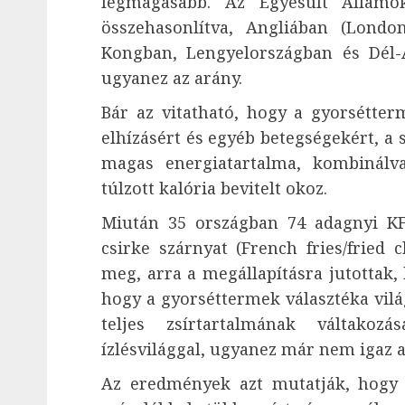
legmagasabb. Az Egyesült Államo
összehasonlítva, Angliában (Lond
Kongban, Lengyelországban és Dél
ugyanez az arány.
Bár az vitatható, hogy a gyorsétter
elhízásért és egyéb betegségekért, a 
magas energiatartalma, kombinálv
túlzott kalória bevitelt okoz.
Miután 35 országban 74 adagnyi KF
csirke szárnyat (French fries/fried 
meg, arra a megállapításra jutottak,
hogy a gyorséttermek választéka vil
teljes zsírtartalmának váltak
ízlésvilággal, ugyanez már nem igaz a
Az eredmények azt mutatják, hogy