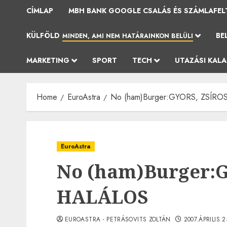
CÍMLAP
MBH BANK GOOGLE CSALÁS ÉS SZÁMLAFEL
KÜLFÖLD
BE
MINDEN, AMI NEM HATÁRAINKON BELÜLI
MARKETING
SPORT
TECH
UTAZÁSI KAL
Home
EuroAstra
No (ham)Burger:GYORS, ZSÍRO
EuroAstra
No (ham)Burger:G
HALÁLOS
EUROASTRA - PETRÁSOVITS ZOLTÁN
2007.ÁPRILIS.