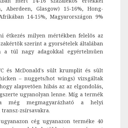
kban mért 14-16 százalékos értékkel
on, Aberdeen, Glasgow) 15-16%, Hong-
-Afrikában 14-15%, Magyarországon 9%
mi étkezés milyen mértékben felelõs az
szakértõk szerint a gyorsételek általában
a a túl nagy adagokkal egyértelmûen
C és McDonald's sült krumplit és sült
chicken – nuggets/hot wings) vizsgáltak
 hogy alapvetõen hibás az az elgondolás,
ágszerte ugyanolyan lenne. Míg a termék
ozása még megmagyarázható a helyi
 transz-zsírsavakra.
 ugyanazon cég ugyanazon terméke 40