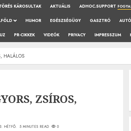
TÖRÉS KÁROSULTAK
AKTUÁLIS
ADHOC.SUPPORT
FOGYA
LFÖLD
HUMOR
EGÉSZSÉGÜGY
GASZTRÓ
AUT
AUZ
PR-CIKKEK
VIDEÓK
PRIVACY
IMPRESSZUM
S, HALÁLOS
YORS, ZSÍROS,
23. HÉTFŐ.
5 MINUTES READ
0