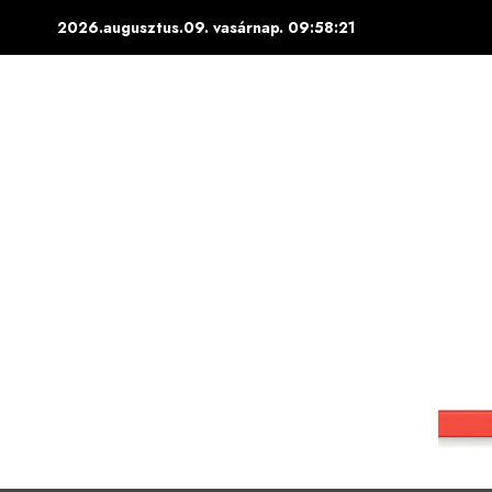
Skip
2026.augusztus.09. vasárnap.
09:58:22
to
content