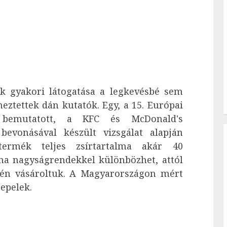
k gyakori látogatása a legkevésbé sem
eztettek dán kutatók. Egy, a 15. Európai
n bemutatott, a KFC és McDonald's
bevonásával készült vizsgálat alapján
ermék teljes zsírtartalma akár 40
lma nagyságrendekkel különbözhet, attól
zén vásároltuk. A Magyarországon mért
epelek.