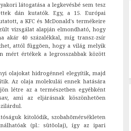
yakori látogatása a legkevésbé sem tesz
ettek dán kutatók. Egy, a 15. Európai
tatott, a KFC és McDonald's termékeire
zült vizsgálat alapján elmondható, hogy
a akár 40 százalékkal, míg transz-zsír
et, attól függõen, hogy a világ melyik
n mért értékek a legrosszabbak között
nyi olajokat hidrogénnel elegyítik, majd
tik. Az olaja molekulái ennek hatására
jön létre az a természetben egyébként
rsav, ami az eljárásnak köszönhetõen
zilárdul.
atóságuk kitolódik, szobahõmérsékleten
álhatóak (pl.: sütõolaj), így az ipari