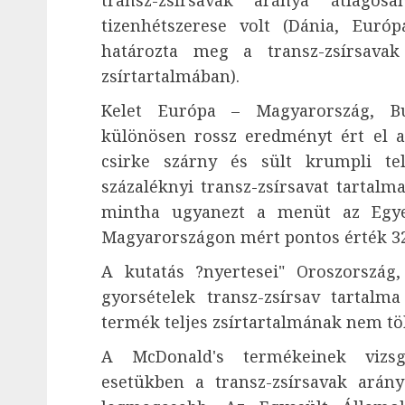
transz-zsírsavak aránya átlago
tizenhétszerese volt (Dánia, Euró
határozta meg a transz-zsírsava
zsírtartalmában).
Kelet Európa – Magyarország, Bu
különösen rossz eredményt ért el a 
csirke szárny és sült krumpli tel
százaléknyi transz-zsírsavat tartalm
mintha ugyanezt a menüt az Egye
Magyarországon mért pontos érték 32
A kutatás ?nyertesei" Oroszország,
gyorsételek transz-zsírsav tartalm
termék teljes zsírtartalmának nem töb
A McDonald's termékeinek vizsgá
esetükben a transz-zsírsavak arán