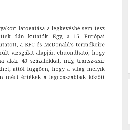
yakori látogatása a legkevésbé sem tesz
ettek dán kutatók. Egy, a 15. Európai
tatott, a KFC és McDonald's termékeire
zült vizsgálat alapján elmondható, hogy
a akár 40 százalékkal, míg transz-zsír
et, attól függõen, hogy a világ melyik
n mért értékek a legrosszabbak között