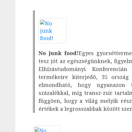
No junk food!
Egyes gyorsétterme
tesz jót az egészségünknek, figyelm
Elhízástudományi Konferenciá
termékeire kiterjedõ, 35 ország 
elmondható, hogy ugyanazon t
százalékkal, míg transz-zsír tarta
függõen, hogy a világ melyik rés
értékek a legrosszabbak között szer