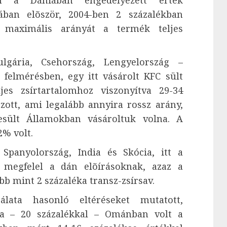
san a Dániában engedélyezett érték
pában elõször, 2004-ben 2 százalékban
k maximális arányát a termék teljes
lgária, Csehország, Lengyelország –
felmérésben, egy itt vásárolt KFC sült
jes zsírtartalomhoz viszonyítva 29-34
azott, ami legalább annyira rossz arány,
sült Államokban vásároltuk volna. A
% volt.
 Spanyolország, India és Skócia, itt a
a megfelel a dán elõírásoknak, azaz a
b mint 2 százaléka transz-zsírsav.
lata hasonló eltéréseket mutatott,
ya – 20 százalékkal – Ománban volt a