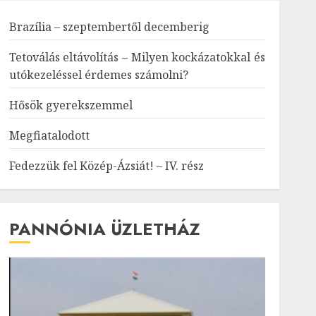
Brazília – szeptembertől decemberig
Tetoválás eltávolítás – Milyen kockázatokkal és
utókezeléssel érdemes számolni?
Hősök gyerekszemmel
Megfiatalodott
Fedezzük fel Közép-Ázsiát! – IV. rész
PANNÓNIA ÜZLETHÁZ