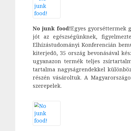
No junk food!
Egyes gyorséttermek g
jót az egészségünknek, figyelmezt
Elhízástudományi Konferencián bemu
kiterjedõ, 35 ország bevonásával kés
ugyanazon termék teljes zsírtartalm
tartalma nagyságrendekkel különbözh
részén vásároltuk. A Magyarországo
szerepelek.