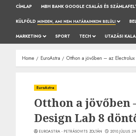
CÍMLAP
MBH BANK GOOGLE CSALÁS ÉS SZÁMLAFEL
KÜLFÖLD
BE
MINDEN, AMI NEM HATÁRAINKON BELÜLI
MARKETING
SPORT
TECH
UTAZÁSI KAL
Home
EuroAstra
Otthon a jövőben – az Electrolu
EuroAstra
Otthon a jövőben –
Design Lab 8 dön
EUROASTRA - PETRÁSOVITS ZOLTÁN
2010.JÚLIUS.2