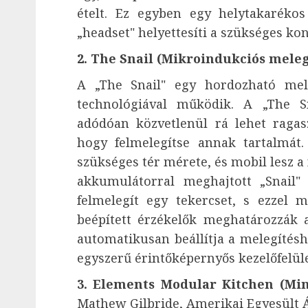
ételt. Ez egyben egy helytakarékos
„headset" helyettesíti a szükséges ko
2. The Snail (Mikroindukciós meleg
A „The Snail" egy hordozható mele
technológiával működik. A „The Sn
adódóan közvetlenül rá lehet ragas
hogy felmelegítse annak tartalmát
szükséges tér mérete, és mobil lesz a
akkumulátorral meghajtott „Snail" 
felmelegít egy tekercset, s ezzel 
beépített érzékelők meghatározzák a
automatikusan beállítja a melegítésh
egyszerű érintőképernyős kezelőfelül
3. Elements Modular Kitchen (Mi
Mathew Gilbride, Amerikai Egyesült 