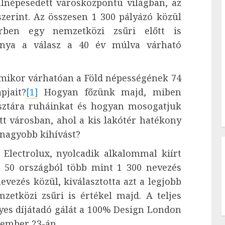
úlnépesedett városközpontú világban, az
szerint. Az összesen 1 300 pályázó közül
berben egy nemzetközi zsűri előtt is
mánya a válasz a 40 év múlva várható
amikor várhatóan a Föld népességének 74
pjait?
[1]
Hogyan főzünk majd, miben
isztára ruháinkat és hogyan mosogatjuk
t városban, ahol a kis lakótér hatékony
gnagyobb kihívást?
 Electrolux, nyolcadik alkalommal kiírt
 50 országból több mint 1 300 nevezés
evezés közül, kiválasztotta azt a legjobb
zetközi zsűri is értékel majd. A teljes
lyes díjátadó gálát a 100% Design London
ptember 23-án.