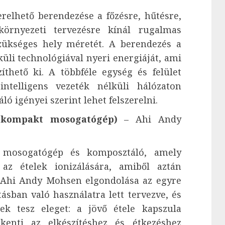
relhető berendezése a főzésre, hűtésre,
 környezeti tervezésre kínál rugalmas
zükséges hely méretét. A berendezés a
küli technológiával nyeri energiáját, ami
íthető ki. A többféle egység és felület
ntelligens vezeték nélküli hálózaton
ló igényei szerint lehet felszerelni.
 kompakt mosogatógép)
– Ahi Andy
 mosogatógép és komposztáló, amely
az ételek ionizálására, amiből aztán
. Ahi Andy Mohsen elgondolása az egyre
sban való használatra lett tervezve, és
nek tesz eleget: a jövő étele kapszula
kenti az elkészítéshez és étkezéshez