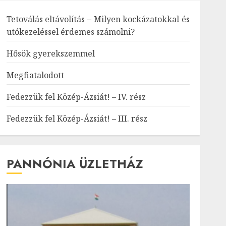
Tetoválás eltávolítás – Milyen kockázatokkal és
utókezeléssel érdemes számolni?
Hősök gyerekszemmel
Megfiatalodott
Fedezzük fel Közép-Ázsiát! – IV. rész
Fedezzük fel Közép-Ázsiát! – III. rész
PANNÓNIA ÜZLETHÁZ