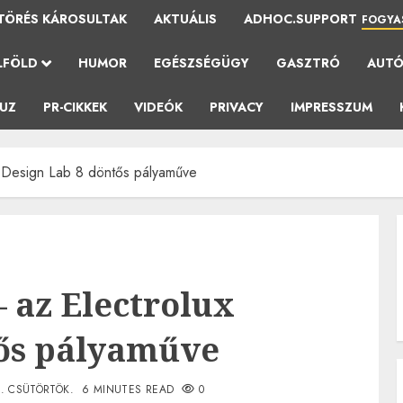
TÖRÉS KÁROSULTAK
AKTUÁLIS
ADHOC.SUPPORT
FOGYA
LFÖLD
HUMOR
EGÉSZSÉGÜGY
GASZTRÓ
AUT
AUZ
PR-CIKKEK
VIDEÓK
PRIVACY
IMPRESSZUM
x Design Lab 8 döntős pályaműve
 az Electrolux
tős pályaműve
9. CSÜTÖRTÖK.
6 MINUTES READ
0