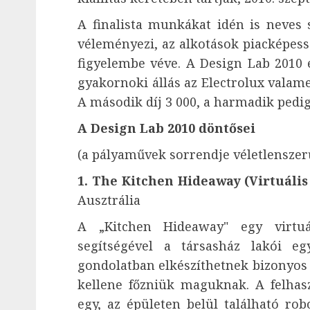
A finalista munkákat idén is neves s
véleményezi, az alkotások piacképessé
figyelembe véve. A Design Lab 2010 
gyakornoki állás az Electrolux valam
A második díj 3 000, a harmadik pedig
A Design Lab 2010 döntősei
(a pályaművek sorrendje véletlensze
1. The Kitchen Hideaway
(Virtuáli
Ausztrália
A „Kitchen Hideaway" egy virtuá
segítségével a társasház lakói e
gondolatban elkészíthetnek bizonyos 
kellene főzniük maguknak. A felhasz
egy, az épületen belül található rob