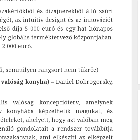
zakértőkből és dizájnerekből álló zsűri
gét, az intuitív designt és az innovációt
első díja 5 000 euró és egy hat hónapos
ely globális terméktervező központjában.
 2 000 euró.
rű, semmilyen rangsort nem tükröz)
s valóság konyha)
– Daniel Dobrogorsky,
lis valóság koncepcióterv, amelynek
gy konyhába képzelhetik magukat, és
ételeket, ahelyett, hogy azt valóban meg
náló gondolatait a rendszer továbbítja
otszakácsnak, ami elkészíti az elképzelt