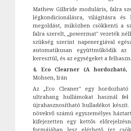
Mathew Gilbride moduláris, falra sze
légkondicionálásra, világításra és
megoldást, miközben csökkenti a s
falra szerelt, „powermat" vezeték nél
szükség szerint napenergiával egész
automatikusan együttműködik az i
keresztül, és az egységeket a felhaszná
4. Eco Clearner (A hordozható,
Mohsen, Irán
Az „Eco Cleaner" egy hordozható
ultrahang hullámokat használ
fel
újrahasznosítható hulladékot készít
növekvő számú egyszemélyes háztartá
kifejezetten egy kettős előrejelzés
formájában lesz elérhető (ez csök