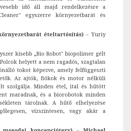
vesebb idő áll majd rendelkezésre a
leaner" egyszerre környezetbarát és
környezetbarát ételtartósítás)
– Yuriy
zer kisebb „Bio Robot" biopolimer gélt
 Polcok helyett a nem ragadós, szagtalan
nálló tokot képezve, amely felfüggeszti
etők. Az ajtók, fiókok és motor nélküli
t szolgálja. Minden étel, ital és hűtött
bent maradnak, és a biorobotok minden
ékleten tárolnak. A hűtő elhelyezése
gőlegesen, vízszintesen, vagy akár a
 mosodai koncepcióterv) – Michael