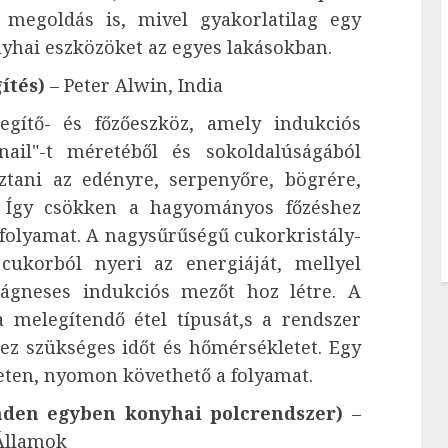
 megoldás is, mivel gyakorlatilag egy
nyhai eszközöket az egyes lakásokban.
ítés)
– Peter Alwin, India
gítő- és főzőeszköz, amely indukciós
ail"-t méretéből és sokoldalúságából
ztani az edényre, serpenyőre, bögrére,
. Így csökken a hagyományos főzéshez
 folyamat. A nagysűrűségű cukorkristály-
cukorból nyeri az energiáját, mellyel
mágneses indukciós mezőt hoz létre. A
 melegítendő étel típusát,s a rendszer
ez szükséges időt és hőmérsékletet. Egy
eten, nyomon követhető a folyamat.
nden egyben konyhai polcrendszer)
–
Államok