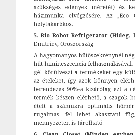
szükséges edények méretét) és ke
házimunka elvégzésére. Az „Eco C
helytakarékos.
5. Bio Robot Refrigerator (Hideg, 
Dmitriev, Oroszország
A hagyományos hűtőszekrénynél négys
hűt lumineszcencia felhasználásával.
gél körülveszi a termékeket egy külö
az ételeket, így azok könnyen elérh
berendezés 90%-a kizárólag ezt a cél
termék készen elérhető, a szagok 
ételt a számukra optimális hőmérs
rugalmas: fel lehet akasztani füg
mennyezeten is tárolható.
6. Clean Closet (Minden egyben