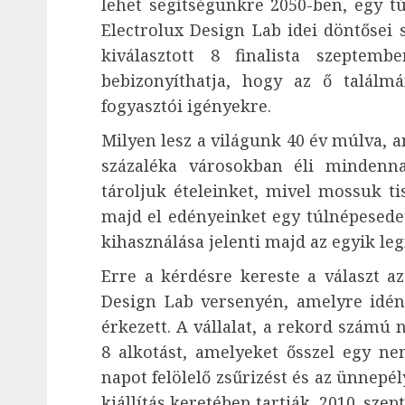
lehet segítségünkre 2050-ben, egy t
Electrolux Design Lab idei döntősei 
kiválasztott 8 finalista szeptem
bebizonyíthatja, hogy az ő talál
fogyasztói igényekre.
Milyen lesz a világunk 40 év múlva, 
százaléka városokban éli mindenna
tároljuk ételeinket, mivel mossuk t
majd el edényeinket egy túlnépesedet
kihasználása jelenti majd az egyik le
Erre a kérdésre kereste a választ az
Design Lab versenyén, amelyre idén
érkezett. A vállalat, a rekord számú n
8 alkotást, amelyeket ősszel egy nem
napot felölelő zsűrizést és az ünnepé
kiállítás keretében tartják, 2010. sze