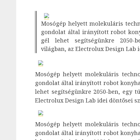
Mosógép helyett molekuláris technol
gondolat által irányított robot ko
gél lehet segítségünkre 2050-b
világban, az Electrolux Design Lab i
Mosógép helyett molekuláris technoló
gondolat által irányított robot konyh
lehet segítségünkre 2050-ben, egy t
Electrolux Design Lab idei döntősei sz
Mosógép helyett molekuláris technoló
gondolat által irányított robot konyh