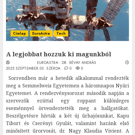
Címlap
EuroAstra
Tech
A legjobbat hozzuk ki magunkból
EUROASTRA - DR. RÉVAY ANDRÁS
2025.SZEPTEMBER.03. SZERDA.
0
0
Sorrendben már a hetedik alkalommal rendezték
meg a Semmelweis Egyetemen a háromnapos Nyári
Egyetemet. A rendezvénysorozat második napján a
szervezők ezúttal egy roppant különleges
eseménnyel örvendeztették meg a hallgatókat.
Beszélgetésre hívták a két új űrhajósunkat, Kapu
Tibort és Cserényi Gyulát, valamint hazánk első
minősített űrorvosát, dr. Nagy Klaudia Vivient. A