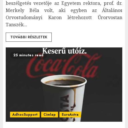
beszélgetés vezetője az Egyetem rektora, prof. dr.
Merkely Béla volt, aki egyben az Általános
Orvostudományi Karon létrehozott Űrorvostan
Tanszék...
TOVÁBBI RÉSZLETEK
25 minutes read
AdhocSupport
Címlap
EuroAstra