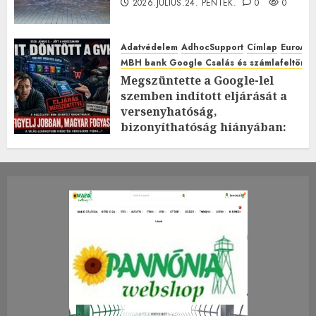
2026.JÚLIUS.24. PÉNTEK.
0
0
Adatvédelem
AdhocSupport
Címlap
EuroAst
MBH bank Google Csalás és számlafeltörés 
Megszüntette a Google-lel
szemben indított eljárását a
versenyhatóság,
bizonyíthatóság hiányában:
TE mit gondolsz erről?
2026.JÚLIUS.23. CSÜTÖRTÖK.
0
0