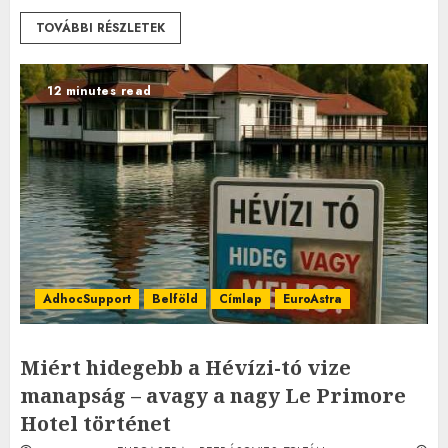
TOVÁBBI RÉSZLETEK
12 minutes read
AdhocSupport
Belföld
Címlap
EuroAstra
Miért hidegebb a Hévízi-tó vize
manapság – avagy a nagy Le Primore
Hotel történet