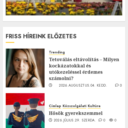
FRISS HÍREINK ELŐZETES
Trending
Tetoválás eltávolítás – Milyen
kockázatokkal és
utókezeléssel érdemes
számolni?
2026.AUGUSZTUS.04. KEDD.
0
0
Címlap
Közszolgálati
Kultúra
Hősök gyerekszemmel
2026.JÚLIUS.29. SZERDA.
0
0