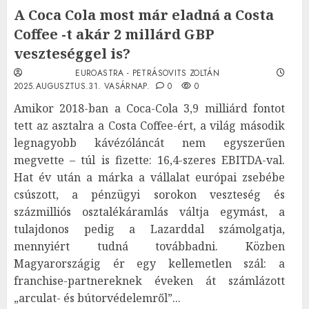
A Coca Cola most már eladná a Costa
Coffee -t akár 2 millárd GBP
veszteséggel is?
EUROASTRA - PETRÁSOVITS ZOLTÁN
2025.AUGUSZTUS.31. VASÁRNAP.
0
0
Amikor 2018-ban a Coca-Cola 3,9 milliárd fontot
tett az asztalra a Costa Coffee-ért, a világ második
legnagyobb kávézóláncát nem egyszerűen
megvette – túl is fizette: 16,4-szeres EBITDA-val.
Hat év után a márka a vállalat európai zsebébe
csúszott, a pénzügyi sorokon veszteség és
százmilliós osztalékáramlás váltja egymást, a
tulajdonos pedig a Lazarddal számolgatja,
mennyiért tudná továbbadni. Közben
Magyarországig ér egy kellemetlen szál: a
franchise-partnereknek éveken át számlázott
„arculat- és bútorvédelemről”...