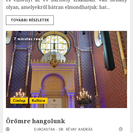
olyan, amelyekről bátran elmondhatjuk: hat...
TOVÁBBI RÉSZLETEK
7 minutes read
Címlap
Kultúra
Örömre hangolunk
EUROASTRA - DR. RÉVAY ANDRÁS