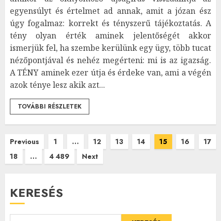
egyensúlyt és értelmet ad annak, amit a józan ész
úgy fogalmaz: korrekt és tényszerű tájékoztatás. A
tény olyan érték aminek jelentőségét akkor
ismerjük fel, ha szembe kerülünk egy ügy, több tucat
nézőpontjával és nehéz megérteni: mi is az igazság.
A TÉNY aminek ezer útja és érdeke van, ami a végén
azok ténye lesz akik azt...
TOVÁBBI RÉSZLETEK
Bejegyzések
Previous
1
…
12
13
14
15
16
17
18
…
4 489
Next
lapozása
KERESÉS