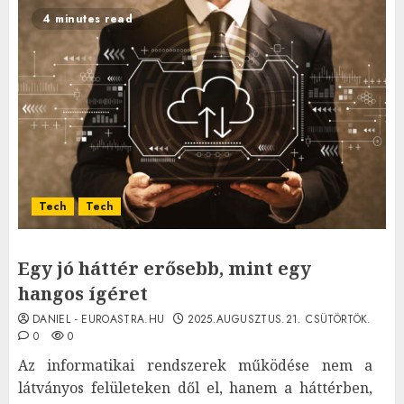
4 minutes read
Tech
Tech
Egy jó háttér erősebb, mint egy
hangos ígéret
DANIEL - EUROASTRA.HU
2025.AUGUSZTUS.21. CSÜTÖRTÖK.
0
0
Az informatikai rendszerek működése nem a
látványos felületeken dől el, hanem a háttérben,