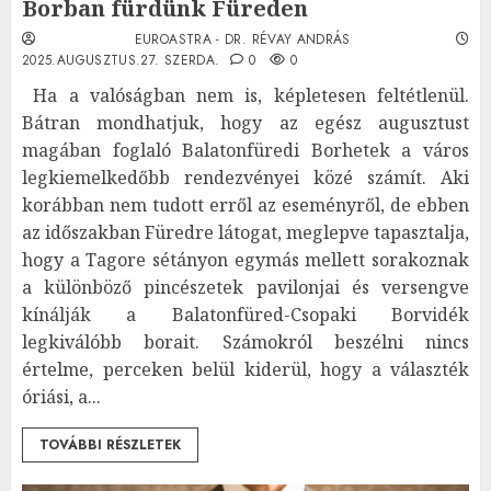
Borban fürdünk Füreden
EUROASTRA - DR. RÉVAY ANDRÁS
2025.AUGUSZTUS.27. SZERDA.
0
0
Ha a valóságban nem is, képletesen feltétlenül.
Bátran mondhatjuk, hogy az egész augusztust
magában foglaló Balatonfüredi Borhetek a város
legkiemelkedőbb rendezvényei közé számít. Aki
korábban nem tudott erről az eseményről, de ebben
az időszakban Füredre látogat, meglepve tapasztalja,
hogy a Tagore sétányon egymás mellett sorakoznak
a különböző pincészetek pavilonjai és versengve
kínálják a Balatonfüred-Csopaki Borvidék
legkiválóbb borait. Számokról beszélni nincs
értelme, perceken belül kiderül, hogy a választék
óriási, a...
TOVÁBBI RÉSZLETEK