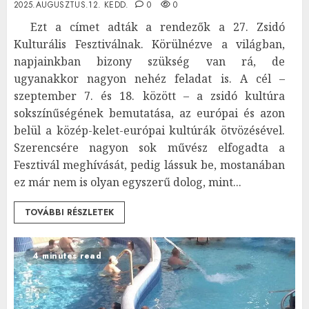
2025.AUGUSZTUS.12. KEDD.
0
0
Ezt a címet adták a rendezők a 27. Zsidó
Kulturális Fesztiválnak. Körülnézve a világban,
napjainkban bizony szükség van rá, de
ugyanakkor nagyon nehéz feladat is. A cél –
szeptember 7. és 18. között – a zsidó kultúra
sokszínűségének bemutatása, az európai és azon
belül a közép-kelet-európai kultúrák ötvözésével.
Szerencsére nagyon sok művész elfogadta a
Fesztivál meghívását, pedig lássuk be, mostanában
ez már nem is olyan egyszerű dolog, mint...
TOVÁBBI RÉSZLETEK
4 minutes read