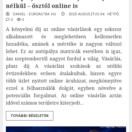
nélkül – ősztől online is
DANIEL - EUROASTRA.HU
2025.AUGUSZTUS.04. HÉTFŐ.
0
0
A kényelmi díj az online vásárlások egy sokszor
alkalmazott és meglehetősen kellemetlen
hozadéka, aminek a mértéke is nagyon változó
lehet. Ez az autópálya matricák esetében is igaz,
ám szeptembertől nagyot fordul a világ. Vásárlás,
plusz díj A vásárlási szokások az utóbbi
évtizedekben erősen átalakultak, hiszen egyre
több üzlet nyitott online áruházat, megkönnyítve
ezzel a felhasználók dolgát, egyben növelve a
potenciális forgalmat. Az online vásárlás aztán
idővel számos területre kiterjedt...
TOVÁBBI RÉSZLETEK