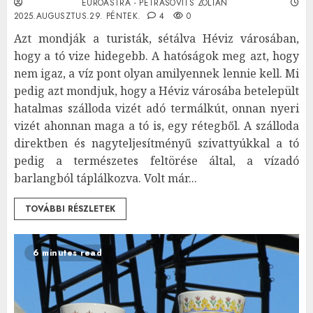
EUROASTRA - PETRÁSOVITS ZOLTÁN
2025.AUGUSZTUS.29. PÉNTEK.
4
0
Azt mondják a turisták, sétálva Héviz városában,
hogy a tó vize hidegebb. A hatóságok meg azt, hogy
nem igaz, a víz pont olyan amilyennek lennie kell. Mi
pedig azt mondjuk, hogy a Héviz városába betelepült
hatalmas szálloda vizét adó termálkút, onnan nyeri
vizét ahonnan maga a tó is, egy rétegből. A szálloda
direktben és nagyteljesítményű szivattyúkkal a tó
pedig a természetes feltörése által, a vízadó
barlangból táplálkozva. Volt már...
TOVÁBBI RÉSZLETEK
6 minutes read