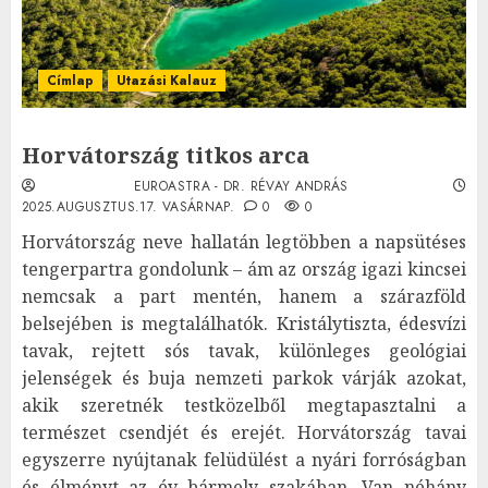
Címlap
Utazási Kalauz
Horvátország titkos arca
EUROASTRA - DR. RÉVAY ANDRÁS
2025.AUGUSZTUS.17. VASÁRNAP.
0
0
Horvátország neve hallatán legtöbben a napsütéses
tengerpartra gondolunk – ám az ország igazi kincsei
nemcsak a part mentén, hanem a szárazföld
belsejében is megtalálhatók. Kristálytiszta, édesvízi
tavak, rejtett sós tavak, különleges geológiai
jelenségek és buja nemzeti parkok várják azokat,
akik szeretnék testközelből megtapasztalni a
természet csendjét és erejét. Horvátország tavai
egyszerre nyújtanak felüdülést a nyári forróságban
és élményt az év bármely szakában. Van néhány