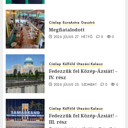
Címlap
EuroAstra
Gasztró
Megfiatalodott
2026.JÚLIUS.27. HÉTFŐ.
0
0
Címlap
Külföld
Utazási Kalauz
Fedezzük fel Közép-Ázsiát! –
IV. rész
2026.JÚLIUS.25. SZOMBAT.
0
0
Címlap
Külföld
Utazási Kalauz
Fedezzük fel Közép-Ázsiát! –
III. rész