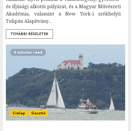
és ifjúsági alkotói pályázat, és a Magyar Művészeti
Akadémia, valamint a New York-i székhelyű
Tulipán Alapítvány...
TOVÁBBI RÉSZLETEK
5 minutes read
Címlap
Gasztró