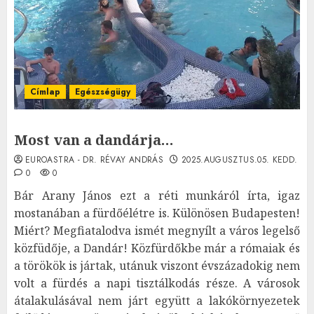
Címlap
Egészségügy
Most van a dandárja…
EUROASTRA - DR. RÉVAY ANDRÁS
2025.AUGUSZTUS.05. KEDD.
0
0
Bár Arany János ezt a réti munkáról írta, igaz
mostanában a fürdőélétre is. Különösen Budapesten!
Miért? Megfiatalodva ismét megnyílt a város legelső
közfüdője, a Dandár! Közfürdőkbe már a rómaiak és
a törökök is jártak, utánuk viszont évszázadokig nem
volt a fürdés a napi tisztálkodás része. A városok
átalakulásával nem járt együtt a lakókörnyezetek