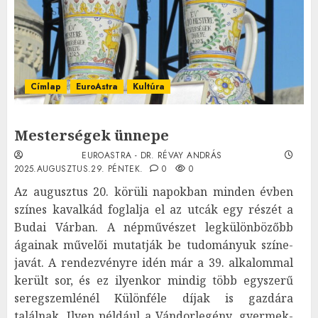
Címlap
EuroAstra
Kultúra
Mesterségek ünnepe
EUROASTRA - DR. RÉVAY ANDRÁS
2025.AUGUSZTUS.29. PÉNTEK.
0
0
Az augusztus 20. körüli napokban minden évben
színes kavalkád foglalja el az utcák egy részét a
Budai Várban. A népművészet legkülönbözőbb
ágainak művelői mutatják be tudományuk színe-
javát. A rendezvényre idén már a 39. alkalommal
került sor, és ez ilyenkor mindig több egyszerű
seregszemlénél Különféle díjak is gazdára
találnak. Ilyen például a Vándorlegény, gyermek-