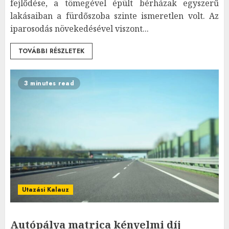
fejlődése, a tömegével épült bérházak egyszerű
lakásaiban a fürdőszoba szinte ismeretlen volt. Az
iparosodás növekedésével viszont...
TOVÁBBI RÉSZLETEK
3 minutes read
Utazási Kalauz
Autópálya matrica kényelmi díj