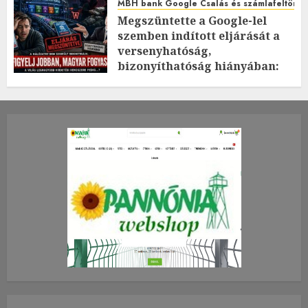
MBH bank Google Csalás és számlafeltörés 
Megszüntette a Google-lel
szemben indított eljárását a
versenyhatóság,
bizonyíthatóság hiányában:
TE mit gondolsz erről?
2026.JÚLIUS.23. CSÜTÖRTÖK.
0
0