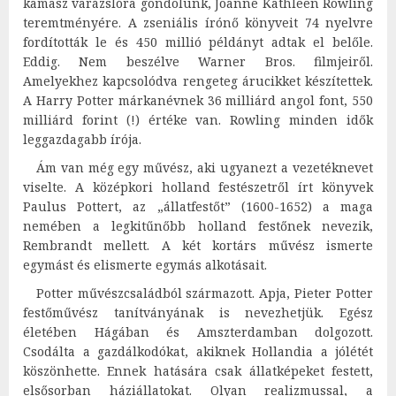
kamasz varázslóra gondolunk, Joanne Kathleen Rowling
teremtményére. A zseniális írónő könyveit 74 nyelvre
fordították le és 450 millió példányt adtak el belőle.
Eddig. Nem beszélve Warner Bros. filmjeiről.
Amelyekhez kapcsolódva rengeteg árucikket készítettek.
A Harry Potter márkanévnek 36 milliárd angol font, 550
milliárd forint (!) értéke van. Rowling minden idők
leggazdagabb írója.
Ám van még egy művész, aki ugyanezt a vezetéknevet
viselte. A középkori holland festészetről írt könyvek
Paulus Pottert, az „állatfestőt” (1600-1652) a maga
nemében a legkitűnőbb holland festőnek nevezik,
Rembrandt mellett. A két kortárs művész ismerte
egymást és elismerte egymás alkotásait.
Potter művészcsaládból származott. Apja, Pieter Potter
festőművész tanítványának is nevezhetjük. Egész
életében Hágában és Amszterdamban dolgozott.
Csodálta a gazdálkodókat, akiknek Hollandia a jólétét
köszönhette. Ennek hatására csak állatképeket festett,
elsősorban háziállatokat. Olyan realizmussal, a