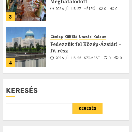
Megfiatalodott
2026.JÚLIUS.27. HÉTFŐ.
0
0
3
Címlap
Külföld
Utazási Kalauz
Fedezzük fel Közép-Ázsiát! –
IV. rész
2026.JÚLIUS.25. SZOMBAT.
0
0
4
KERESÉS
KERESÉS