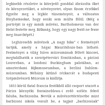
legkisebb részletre is kiterjedő gonddal ábrázolta őket
és környezetüket, a növényzetet, olyan finom érzékkel
figyelte meg a légkör tüneményeit, a változatos
fényhatásokat, hogy senki sem múlta fölül. (Még a
portréját is egy másik művész, Bartholomeus van der
Helst festette meg. Ritkaság, hogy egy nagy festő ne fesse
meg önarcképét.)
Leghíresebb művének „A nagy bika” c festményét
tartják, amely a hágai Mauritshuis-ban látható.
Festményei a világ híres múzeumának féltett kincsei,
megtalálhatók a szentpétervári Ermitázsban, a párizsi
Louvreban, a londoni Buckingham palotában, az
amszterdami Rijksmuseumban, a berlini Dahlem-
múzeumban. Néhány kitűnő rézkarcát a budapesti
Szépművészeti Múzeum is kiállítja.
1835 körül fiatal francia festőkből álló csoport utazott a
Párizs
környéki
fontainebleau
-i erdő szélén fekvő
faluba,
Barbizonba
. Nevük a művészettörténetbe mint
barbizoni iskola vonult be, a tagjait „barbizoniak”