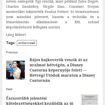
néven emlegetik. Egy részük, mint például Jules Dupré,
Charles Daubidny, Virgile Diaz, Constant Troyon
mesterüket tekintették Paulus Pottert. Ez természetesen
nem másolást jelentett, hanem a technika és a
témaválasztás alkalmazását a XIX. század
képzőművészeti felfogása szerint.
Láng Róbert
Tags:
embermesék
Post
Previous
Bájos bajkeverők veszik át az
navigation
uralmat hétvégén, a Disney
Pre
Csatorna képernyője felett —
post
Hétvégi Utódok maraton a Disney
Csatornán
Next
Észszerűbb jelentési
Next
kötelezettségekkel kezdődik az új