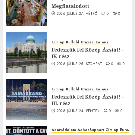
Megfiatalodott
2026.JÚLIUS.27. HÉTFŐ.
0
0
Címlap
Külföld
Utazási Kalauz
Fedezzük fel Közép-Ázsiát! –
IV. rész
2026.JÚLIUS.25. SZOMBAT.
0
0
Címlap
Külföld
Utazási Kalauz
Fedezzük fel Közép-Ázsiát! –
III. rész
2026.JÚLIUS.24. PÉNTEK.
0
0
Adatvédelem
AdhocSupport
Címlap
EuroAst