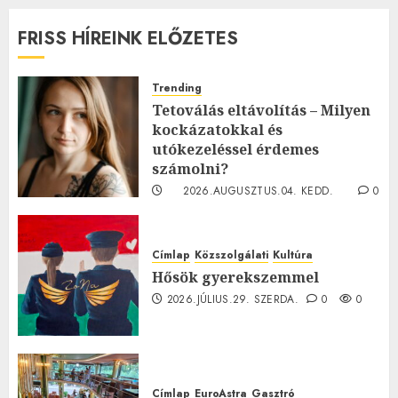
FRISS HÍREINK ELŐZETES
Trending
Tetoválás eltávolítás – Milyen
kockázatokkal és
utókezeléssel érdemes
számolni?
2026.AUGUSZTUS.04. KEDD.
0
0
Címlap
Közszolgálati
Kultúra
Hősök gyerekszemmel
2026.JÚLIUS.29. SZERDA.
0
0
Címlap
EuroAstra
Gasztró