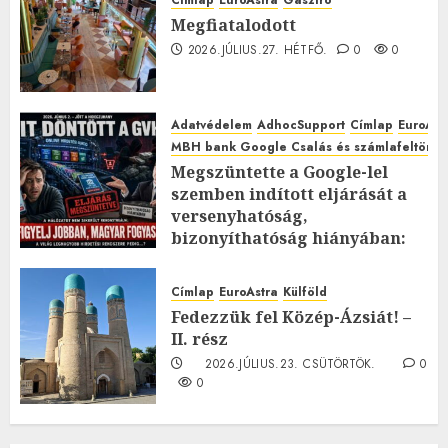
Címlap
EuroAstra
Gasztró
Megfiatalodott
2026.JÚLIUS.27. HÉTFŐ.
0
0
Adatvédelem
AdhocSupport
Címlap
EuroAst
MBH bank Google Csalás és számlafeltörés 
Megszüntette a Google-lel
szemben indított eljárását a
versenyhatóság,
bizonyíthatóság hiányában:
TE mit gondolsz erről?
2026.JÚLIUS.23. CSÜTÖRTÖK.
0
Címlap
EuroAstra
Külföld
0
Fedezzük fel Közép-Ázsiát! –
II. rész
2026.JÚLIUS.23. CSÜTÖRTÖK.
0
0