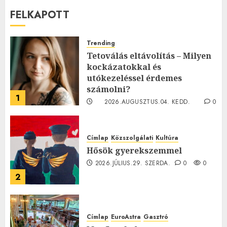
FELKAPOTT
Trending
Tetoválás eltávolítás – Milyen
kockázatokkal és
utókezeléssel érdemes
számolni?
1
2026.AUGUSZTUS.04. KEDD.
0
0
Címlap
Közszolgálati
Kultúra
Hősök gyerekszemmel
2026.JÚLIUS.29. SZERDA.
0
0
2
Címlap
EuroAstra
Gasztró