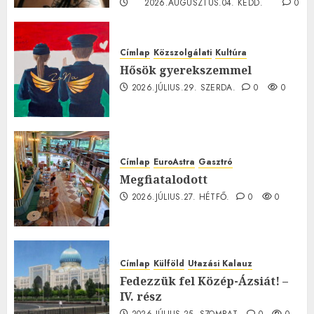
2026.AUGUSZTUS.04. KEDD.
0
0
Címlap
Közszolgálati
Kultúra
Hősök gyerekszemmel
2026.JÚLIUS.29. SZERDA.
0
0
Címlap
EuroAstra
Gasztró
Megfiatalodott
2026.JÚLIUS.27. HÉTFŐ.
0
0
Címlap
Külföld
Utazási Kalauz
Fedezzük fel Közép-Ázsiát! –
IV. rész