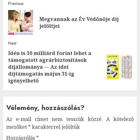
Post
Previous
navigation
Megvannak az Év Védőnője díj
Pre
jelöltjei
post
Next
Idén is 10 milliárd forint lehet a
támogatott agrárbiztosítások
Next
díjállománya — Az idei
post:
díjtámogatás május 31-ig
igényelhető
Vélemény, hozzászólás?
Az e-mail címet nem tesszük közzé.
A kötelező
mezőket
*
karakterrel jelöltük
Hozzászólás
*