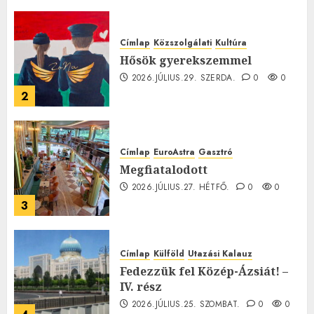
0
Címlap
Közszolgálati
Kultúra
Hősök gyerekszemmel
2026.JÚLIUS.29. SZERDA.
0
0
2
Címlap
EuroAstra
Gasztró
Megfiatalodott
2026.JÚLIUS.27. HÉTFŐ.
0
0
3
Címlap
Külföld
Utazási Kalauz
Fedezzük fel Közép-Ázsiát! –
IV. rész
2026.JÚLIUS.25. SZOMBAT.
0
0