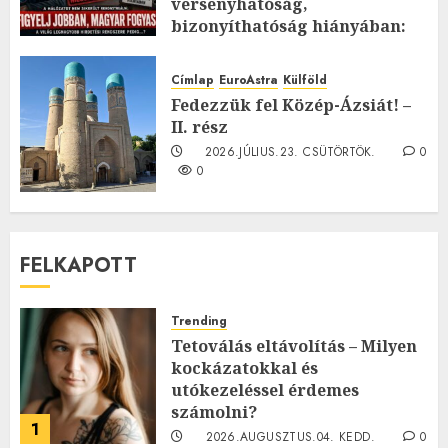
versenyhatóság,
bizonyíthatóság hiányában:
TE mit gondolsz erről?
2026.JÚLIUS.23. CSÜTÖRTÖK.
0
Címlap
EuroAstra
Külföld
0
Fedezzük fel Közép-Ázsiát! –
II. rész
2026.JÚLIUS.23. CSÜTÖRTÖK.
0
0
FELKAPOTT
Trending
Tetoválás eltávolítás – Milyen
kockázatokkal és
utókezeléssel érdemes
számolni?
1
2026.AUGUSZTUS.04. KEDD.
0