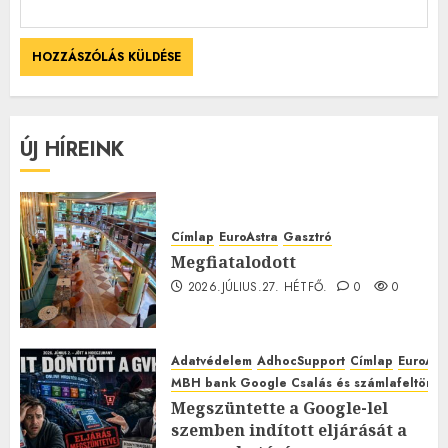
ÚJ HÍREINK
Címlap
EuroAstra
Gasztró
Megfiatalodott
2026.JÚLIUS.27. HÉTFŐ.
0
0
Adatvédelem
AdhocSupport
Címlap
EuroAst
MBH bank Google Csalás és számlafeltörés 
Megszüntette a Google-lel
szemben indított eljárását a