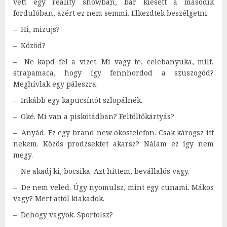
vett egy reality showban, bár kiesett a második
fordulóban, azért ez nem semmi. Elkezdtek beszélgetni.
– Hi, mizujs?
– Közöd?
– Ne kapd fel a vizet. Mi vagy te, celebanyuka, milf,
strapamaca, hogy így fennhordod a szuszogód?
Meghívlak egy páleszra.
– Inkább egy kapucsínót szlopálnék.
– Oké. Mi van a piskótádban? Feltöltőkártyás?
– Anyád. Ez egy brand new okostelefon. Csak károgsz itt
nekem. Közös prodzsektet akarsz? Nálam ez így nem
megy.
– Ne akadj ki, bocsika. Azt hittem, bevállalós vagy.
– De nem veled. Úgy nyomulsz, mint egy cunami. Mákos
vagy? Mert attól kiakadok.
– Dehogy vagyok. Sportolsz?