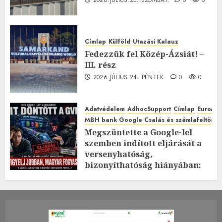
2026.JÚLIUS.25. SZOMBAT.
0
0
Címlap
Külföld
Utazási Kalauz
Fedezzük fel Közép-Ázsiát! –
III. rész
2026.JÚLIUS.24. PÉNTEK.
0
0
Adatvédelem
AdhocSupport
Címlap
EuroAst
MBH bank Google Csalás és számlafeltörés 
Megszüntette a Google-lel
szemben indított eljárását a
versenyhatóság,
bizonyíthatóság hiányában:
TE mit gondolsz erről?
2026.JÚLIUS.23. CSÜTÖRTÖK.
0
0