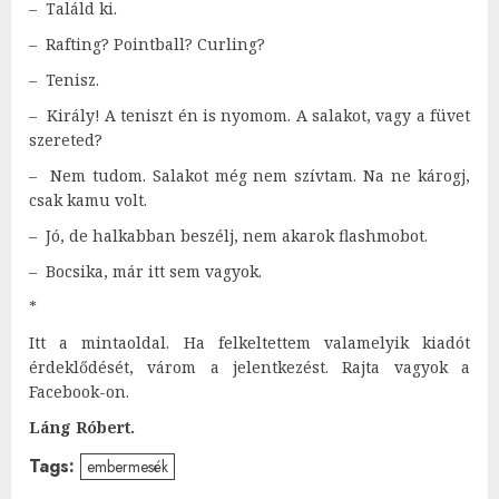
– Találd ki.
– Rafting? Pointball? Curling?
– Tenisz.
– Király! A teniszt én is nyomom. A salakot, vagy a füvet
szereted?
– Nem tudom. Salakot még nem szívtam. Na ne károgj,
csak kamu volt.
– Jó, de halkabban beszélj, nem akarok flashmobot.
– Bocsika, már itt sem vagyok.
*
Itt a mintaoldal. Ha felkeltettem valamelyik kiadót
érdeklődését, várom a jelentkezést. Rajta vagyok a
Facebook-on.
Láng Róbert.
Tags:
embermesék