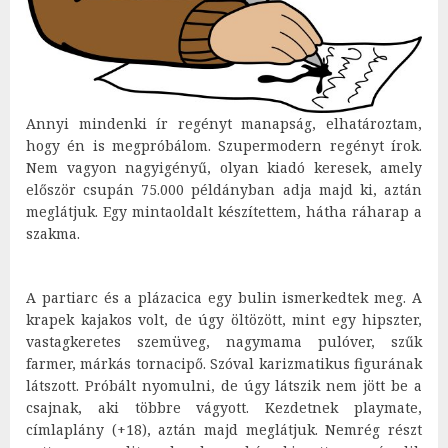
Annyi mindenki ír regényt manapság, elhatároztam,
hogy én is megpróbálom. Szupermodern regényt írok.
Nem vagyon nagyigényű, olyan kiadó keresek, amely
először csupán 75.000 példányban adja majd ki, aztán
meglátjuk. Egy mintaoldalt készítettem, hátha ráharap a
szakma.
A partiarc és a plázacica egy bulin ismerkedtek meg. A
krapek kajakos volt, de úgy öltözött, mint egy hipszter,
vastagkeretes szemüveg, nagymama pulóver, szűk
farmer, márkás tornacipő. Szóval karizmatikus figurának
látszott. Próbált nyomulni, de úgy látszik nem jött be a
csajnak, aki többre vágyott. Kezdetnek playmate,
címlaplány (+18), aztán majd meglátjuk. Nemrég részt