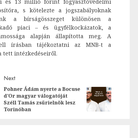
ti és 13 millió forint fogyasztóvédelmi
sítóra, s kötelezte a jogszabályoknak
ank a bírságösszeget különösen a
fakadó piaci – és ügyfélkockázatok, a
zámossága alapján állapította meg. A
kell írásban tájékoztatni az MNB-t a
tett intézkedéseiről.
Next
Pohner Ádám nyerte a Bocuse
Previous
d’Or magyar válogatóját
Next
Széll Tamás zsűrielnök lesz
post:
post:
Torinóban