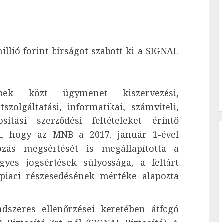
llió forint bírságot szabott ki a SIGNAL
ebek közt ügymenet kiszervezési,
atszolgáltatási, informatikai, számviteli,
osítási szerződési feltételeket érintő
kű, hogy az MNB a 2017. január 1-ével
ozás megsértését is megállapította a
gyes jogsértések súlyossága, a feltárt
piaci részesedésének mértéke alapozta
szeres ellenőrzései keretében átfogó