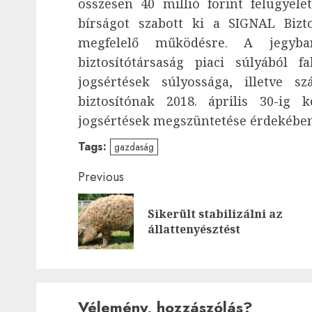
összesen 40 millió forint felügyele
bírságot szabott ki a SIGNAL Bizto
megfelelő működésre. A jegyb
biztosítótársaság piaci súlyából 
jogsértések súlyossága, illetve s
biztosítónak 2018. április 30-ig 
jogsértések megszüntetése érdekében 
Tags:
gazdaság
Post
Previous
navigation
Sikerült stabilizálni az
állattenyésztést
Vélemény, hozzászólás?