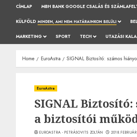
CÍMLAP
MBH BANK GOOGLE CSALÁS ÉS SZÁMLAFEL
KÜLFÖLD
BE
MINDEN, AMI NEM HATÁRAINKON BELÜLI
MARKETING
SPORT
TECH
UTAZÁSI KAL
Home
EuroAstra
SIGNAL Biztosító: számos hiányo
EuroAstra
SIGNAL Biztosító:
a biztosítói műkö
EUROASTRA - PETRÁSOVITS ZOLTÁN
2018.FEBRUÁR