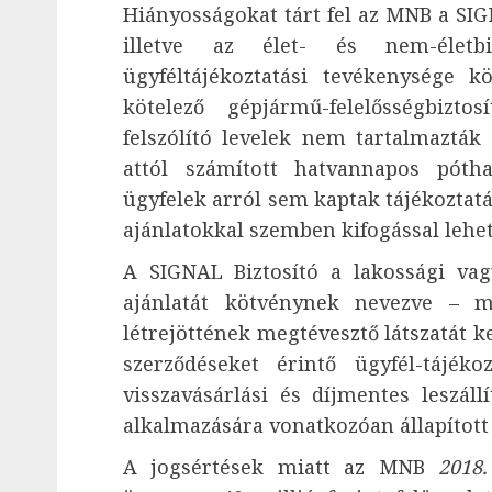
Hiányosságokat tárt fel az MNB a SIG
illetve az élet- és nem-életbiz
ügyféltájékoztatási tevékenysége k
kötelező gépjármű-felelősségbiztos
felszólító levelek nem tartalmazták 
attól számított hatvannapos pótha
ügyfelek arról sem kaptak tájékoztatás
ajánlatokkal szemben kifogással lehet
A SIGNAL Biztosító a lakossági vagy
ajánlatát kötvénynek nevezve – má
létrejöttének megtévesztő látszatát ke
szerződéseket érintő ügyfél-tájéko
visszavásárlási és díjmentes leszáll
alkalmazására vonatkozóan állapított
A jogsértések miatt az MNB
2018.