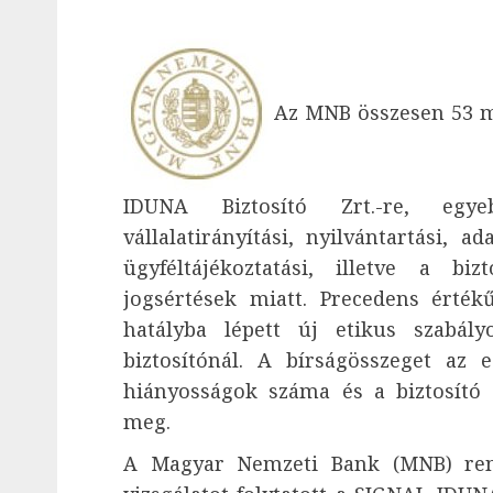
Az MNB összesen 53 mi
IDUNA Biztosító Zrt.-re, egy
vállalatirányítási, nyilvántartási, ad
ügyféltájékoztatási, illetve a bizt
jogsértések miatt. Precedens érté
hatályba lépett új etikus szabály
biztosítónál. A bírságösszeget az e
hiányosságok száma és a biztosító 
meg.
A Magyar Nemzeti Bank (MNB) rend