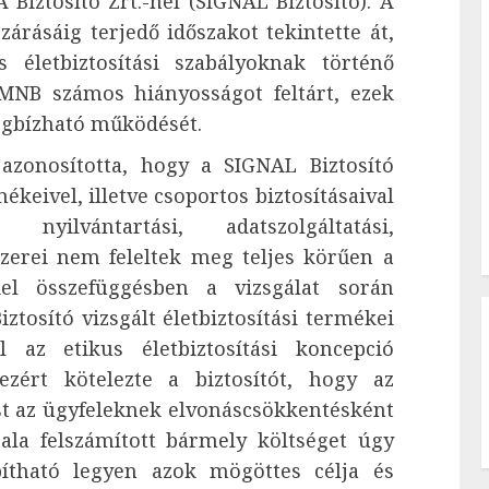
 Biztosító Zrt.-nél (SIGNAL Biztosító). A
zárásáig terjedő időszakot tekintette át,
 életbiztosítási szabályoknak történő
 MNB számos hiányosságot feltárt, ezek
egbízható működését.
zonosította, hogy a SIGNAL Biztosító
ékeivel, illetve csoportos biztosításaival
nyilvántartási, adatszolgáltatási,
szerei nem feleltek meg teljes körűen a
kkel összefüggésben a vizsgálat során
ztosító vizsgált életbiztosítási termékei
az etikus életbiztosítási koncepció
ezért kötelezte a biztosítót, hogy az
ést az ügyfeleknek elvonáscsökkentésként
tala felszámított bármely költséget úgy
ítható legyen azok mögöttes célja és