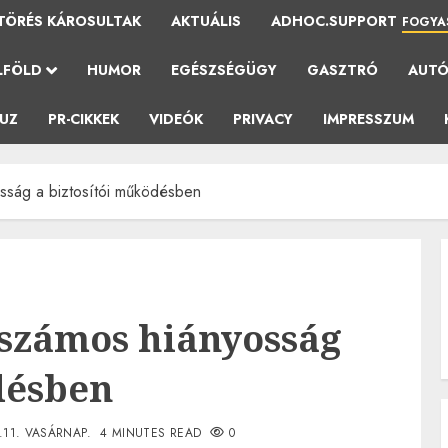
TÖRÉS KÁROSULTAK
AKTUÁLIS
ADHOC.SUPPORT
FOGYA
LFÖLD
HUMOR
EGÉSZSÉGÜGY
GASZTRÓ
AUT
AUZ
PR-CIKKEK
VIDEÓK
PRIVACY
IMPRESSZUM
sság a biztosítói működésben
 számos hiányosság
désben
.11. VASÁRNAP.
4 MINUTES READ
0