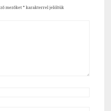
ező mezőket
*
karakterrel jelöltük