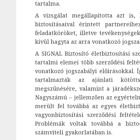
tartalma.
A vizsgálat megállapította azt is
biztosításaival érintett partnerei
feladatköröket, illetve tevékenysége
kívül hagyta az arra vonatkozó jogszab
A SIGNAL Biztosító életbiztosítási sz
tartalmi elemei több szerződési felt
vonatkozó jogszabályi előírásokkal.
tartalmazták az ajánlati kötött
megszűnésére, valamint a járadékszo
Nagyszámú – jellemzően az egyértel
merült fel továbbá az egyes életbizto
vagyonbiztosítási szerződési feltéte
Problémák voltak továbbá a biztosí
számviteli gyakorlatában is.