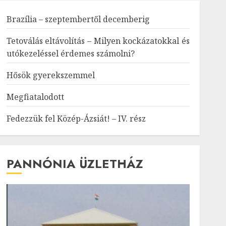
Brazília – szeptembertől decemberig
Tetoválás eltávolítás – Milyen kockázatokkal és
utókezeléssel érdemes számolni?
Hősök gyerekszemmel
Megfiatalodott
Fedezzük fel Közép-Ázsiát! – IV. rész
PANNÓNIA ÜZLETHÁZ