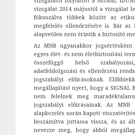
vizsgálatot folytatott a SIGNAL IDUNA
vizsgálat 2014 májustól a vizsgálat le
fókuszálva többek között az etikus
megfelelés ellenőrzésére is. Bár az
alapvetően nem érintik a biztosító m
Az MNB ugyanakkor jogsértésként a
egyes élet- és nem életbiztosítási term
összefüggő belső szabályozási, 
adatfeldolgozási és ellenőrzési rend
jogszabályi előírásoknak. Előbbie
megállapítást nyert, hogy a SIGNAL Bi
nem felelnek meg maradéktalanul 
jogszabályi előírásainak. Az MNB 
alapkezelés során kapott visszatérít
beszámítva juttassa vissza, és az ál
nevezze meg, hogy abból megállap