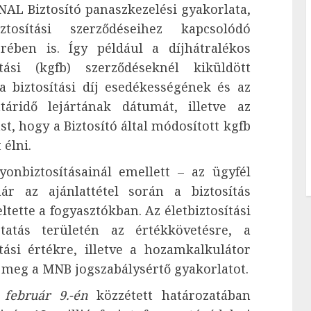
NAL Biztosító panaszkezelési gyakorlata,
tosítási szerződéseihez kapcsolódó
örében is. Így például a díjhátralékos
ítási (kgfb) szerződéseknél kiküldött
a biztosítási díj esedékességének és az
táridő lejártának dátumát, illetve az
t, hogy a Biztosító által módosított kgfb
 élni.
onbiztosításainál emellett – az ügyfél
r az ajánlattétel során a biztosítás
ltette a fogyasztókban. Az életbiztosítási
ztatás területén az értékkövetésre, a
ítási értékre, illetve a hozamkalkulátor
 meg a MNB jogszabálysértő gyakorlatot.
 február 9.-én
közzétett határozatában