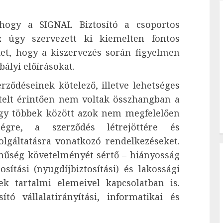
, hogy a SIGNAL Biztosító a csoportos
hez úgy szervezett ki kiemelten fontos
ket, hogy a kiszervezés során figyelmen
ályi előírásokat.
erződéseinek kötelező, illetve lehetséges
ételt érintően nem voltak összhangban a
 Így többek között azok nem megfelelően
ségre, a szerződés létrejöttére és
lgáltatásra vonatkozó rendelkezéseket.
műség követelményét sértő – hiányosság
sítási (nyugdíjbiztosítási) és lakossági
lek tartalmi elemeivel kapcsolatban is.
tó vállalatirányítási, informatikai és