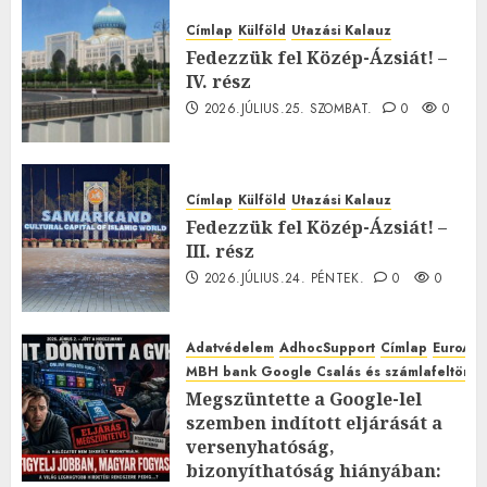
Címlap
Külföld
Utazási Kalauz
Fedezzük fel Közép-Ázsiát! –
IV. rész
2026.JÚLIUS.25. SZOMBAT.
0
0
Címlap
Külföld
Utazási Kalauz
Fedezzük fel Közép-Ázsiát! –
III. rész
2026.JÚLIUS.24. PÉNTEK.
0
0
Adatvédelem
AdhocSupport
Címlap
EuroAst
MBH bank Google Csalás és számlafeltörés 
Megszüntette a Google-lel
szemben indított eljárását a
versenyhatóság,
bizonyíthatóság hiányában: