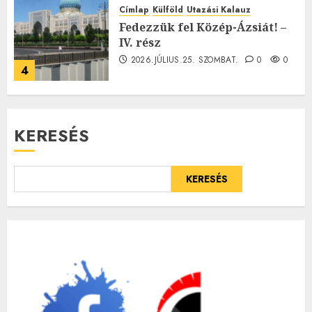
Címlap
Külföld
Utazási Kalauz
Fedezzük fel Közép-Ázsiát! –
IV. rész
2026.JÚLIUS.25. SZOMBAT.
0
0
4
KERESÉS
KERESÉS