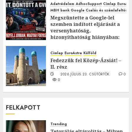
Adatvédelem
AdhocSupport
Címlap
EuroAst
MBH bank Google Csalás és számlafeltörés 
Megszüntette a Google-lel
szemben indított eljárását a
versenyhatóság,
bizonyíthatóság hiányában:
TE mit gondolsz erről?
2026.JÚLIUS.23. CSÜTÖRTÖK.
0
Címlap
EuroAstra
Külföld
0
Fedezzük fel Közép-Ázsiát! –
II. rész
2026.JÚLIUS.23. CSÜTÖRTÖK.
0
0
FELKAPOTT
Trending
Tetoválás eltávolítás – Milyen