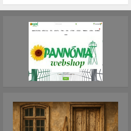
TE mit gondolsz erről?
2026.JÚLIUS.23. CSÜTÖRTÖK.
0
0