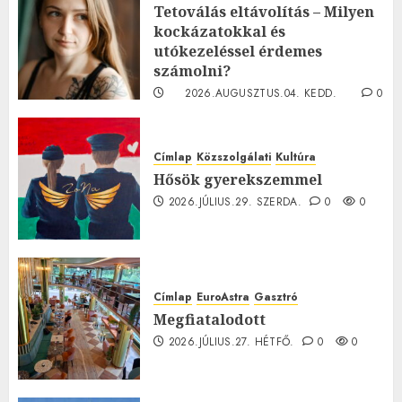
Tetoválás eltávolítás – Milyen
kockázatokkal és
utókezeléssel érdemes
számolni?
2026.AUGUSZTUS.04. KEDD.
0
0
Címlap
Közszolgálati
Kultúra
Hősök gyerekszemmel
2026.JÚLIUS.29. SZERDA.
0
0
Címlap
EuroAstra
Gasztró
Megfiatalodott
2026.JÚLIUS.27. HÉTFŐ.
0
0