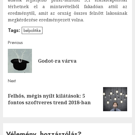
térhetnek el a mintavételből fakadóan attól az
eredménytől, amit az ország összes felnőtt lakosának
megkérdezése eredményezett volna.
Tags:
belpolitika
Post
Previous
navigation
Pre
Godot-ra várva
post
Next
Felhős, mégis nyílt kilátások: 5
Next
fontos szoftveres trend 2018-ban
post:
Vélemény, hozzászólás?