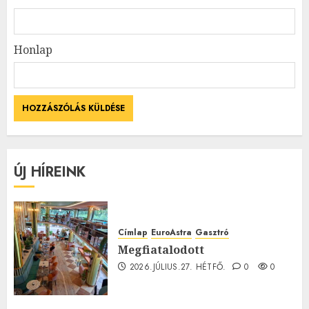
Honlap
ÚJ HÍREINK
Címlap
EuroAstra
Gasztró
Megfiatalodott
2026.JÚLIUS.27. HÉTFŐ.
0
0