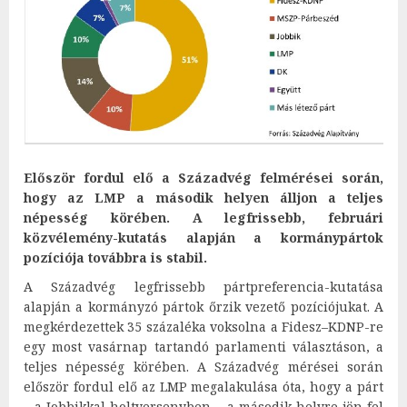
El
ő
sz
ö
r fordul el
ő
a Sz
á
zadv
é
g felm
é
r
é
sei sor
á
n,
hogy az LMP a m
á
sodik helyen
á
lljon a teljes
n
é
pess
é
g k
ö
r
é
ben. A legfrissebb, febru
á
ri
k
ö
zv
é
lem
é
ny-kutat
á
s alapj
á
n a korm
á
nyp
á
rtok
poz
í
ci
ó
ja tov
á
bbra is stabil.
A Századvég legfrissebb pártpreferencia-kutatása
alapján a kormányzó pártok őrzik vezető pozíciójukat. A
megkérdezettek 35 százaléka voksolna a Fidesz–KDNP-re
egy most vasárnap tartandó parlamenti választáson, a
teljes népesség körében. A Századvég mérései során
először fordul elő az LMP megalakulása óta, hogy a párt
– a Jobbikkal holtversenyben – a második helyre jön fel