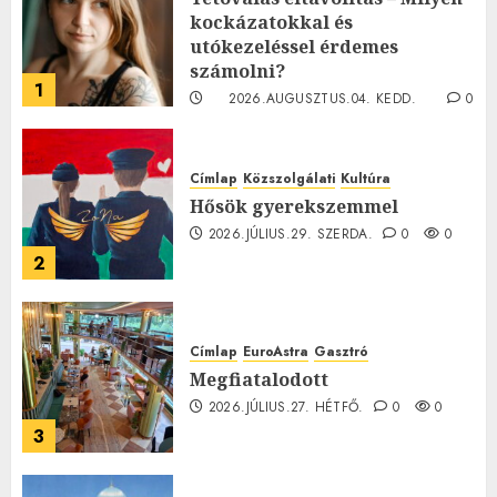
kockázatokkal és
utókezeléssel érdemes
számolni?
1
2026.AUGUSZTUS.04. KEDD.
0
0
Címlap
Közszolgálati
Kultúra
Hősök gyerekszemmel
2026.JÚLIUS.29. SZERDA.
0
0
2
Címlap
EuroAstra
Gasztró
Megfiatalodott
2026.JÚLIUS.27. HÉTFŐ.
0
0
3