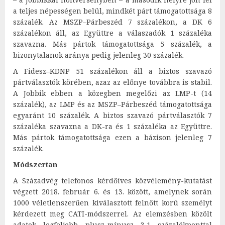
a teljes népességen belül, mindkét párt támogatottsága 8
százalék. Az MSZP–Párbeszéd 7 százalékon, a DK 6
százalékon áll, az Együttre a válaszadók 1 százaléka
szavazna. Más pártok támogatottsága 5 százalék, a
bizonytalanok aránya pedig jelenleg 30 százalék.
A Fidesz–KDNP 51 százalékon áll a biztos szavazó
pártválasztók körében, azaz az előnye továbbra is stabil.
A Jobbik ebben a közegben megelőzi az LMP-t (14
százalék), az LMP és az MSZP–Párbeszéd támogatottsága
egyaránt 10 százalék. A biztos szavazó pártválasztók 7
százaléka szavazna a DK-ra és 1 százaléka az Együttre.
Más pártok támogatottsága ezen a bázison jelenleg 7
százalék.
M
ó
dszertan
A Századvég telefonos kérdőíves közvélemény-kutatást
végzett 2018. február 6. és 13. között, amelynek során
1000 véletlenszerűen kiválasztott felnőtt korú személyt
kérdezett meg CATI-módszerrel. Az elemzésben közölt
adatok legfeljebb plusz-mínusz 3,1 százalékponttal