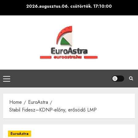
Skip
2026.augusztus.06. csütörtök.
17:10:00
to
content
Primary
Menu
Home
EuroAstra
Stabil Fidesz–KDNP-előny, erősödő LMP
EuroAstra