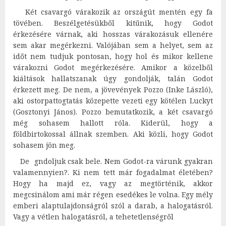
Két csavargó várakozik az országút mentén egy fa
tövében. Beszélgetésükből kitűnik, hogy Godot
érkezésére várnak, aki hosszas várakozásuk ellenére
sem akar megérkezni. Valójában sem a helyet, sem az
időt nem tudjuk pontosan, hogy hol és mikor kellene
várakozni Godot megérkezésére. Amikor a közelből
kiáltások hallatszanak úgy gondolják, talán Godot
érkezett meg. De nem, a jövevények Pozzo (Inke László),
aki ostorpattogtatás közepette vezeti egy kötélen Luckyt
(Gosztonyi János). Pozzo bemutatkozik, a két csavargó
még sohasem hallott róla. Kiderül, hogy a
földbirtokossal állnak szemben. Aki közli, hogy Godot
sohasem jön meg.
De gndoljuk csak bele. Nem Godot-ra várunk gyakran
valamennyien?. Ki nem tett már fogadalmat életében?
Hogy ha majd ez, vagy az megtörténik, akkor
megcsinálom ami már régen esedékes le volna. Egy mély
emberi alaptulajdonságról szól a darab, a halogatásról.
Vagy a vétlen halogatásról, a tehetetlenségről