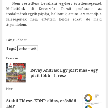
Nem restelltem bevallani egykori értetlenségemet.
Mellettünk ült Keresztúri Dezső professzor, az
irodalmárok egyik pápája, hallottuk, amint azt mondja a
feleségének: nem értettem belőle sokat, de majd
átgondolom.
Láng Róbert
Tags:
embermesék
Post
Previous
navigation
Révay András: Egy picit más – egy
Pre
picit több – I. rész
post
Next
Stabil Fidesz–KDNP-előny, erősödő
Next
LMP
post: