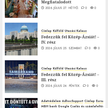
Megfiatalodott
2026.JÚLIUS.27. HÉTFŐ.
0
0
Címlap
Külföld
Utazási Kalauz
Fedezzük fel Közép-Ázsiát! –
IV. rész
2026.JÚLIUS.25. SZOMBAT.
0
0
Címlap
Külföld
Utazási Kalauz
Fedezzük fel Közép-Ázsiát! –
III. rész
2026.JÚLIUS.24. PÉNTEK.
0
0
Adatvédelem
AdhocSupport
Címlap
EuroAst
MBH bank Google Csalás és számlafeltörés 