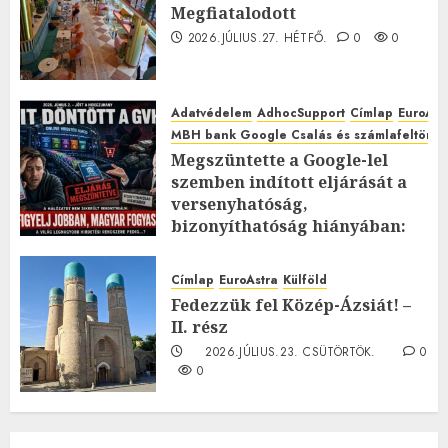
Megfiatalodott
2026.JÚLIUS.27. HÉTFŐ.
0
0
Adatvédelem
AdhocSupport
Címlap
EuroAst
MBH bank Google Csalás és számlafeltörés 
Megszüntette a Google-lel
szemben indított eljárását a
versenyhatóság,
bizonyíthatóság hiányában:
TE mit gondolsz erről?
2026.JÚLIUS.23. CSÜTÖRTÖK.
0
Címlap
EuroAstra
Külföld
0
Fedezzük fel Közép-Ázsiát! –
II. rész
2026.JÚLIUS.23. CSÜTÖRTÖK.
0
0