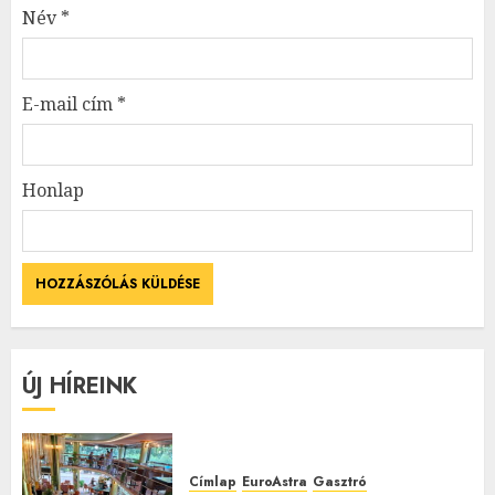
Név
*
E-mail cím
*
Honlap
ÚJ HÍREINK
Címlap
EuroAstra
Gasztró