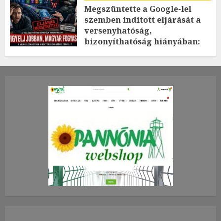
Megszüntette a Google-lel
szemben indított eljárását a
versenyhatóság,
bizonyíthatóság hiányában:
TE mit gondolsz erről?
2026.JÚLIUS.23. CSÜTÖRTÖK.
0
0