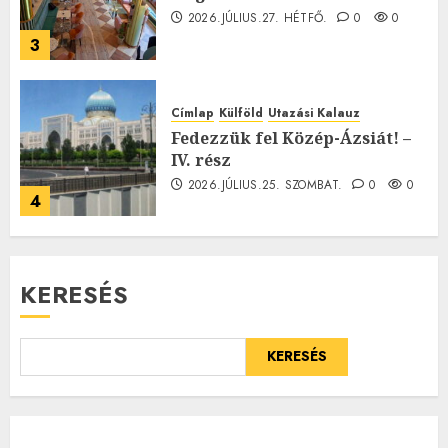
2026.JÚLIUS.27. HÉTFŐ.
0
0
3
Címlap
Külföld
Utazási Kalauz
Fedezzük fel Közép-Ázsiát! –
IV. rész
2026.JÚLIUS.25. SZOMBAT.
0
0
4
KERESÉS
KERESÉS