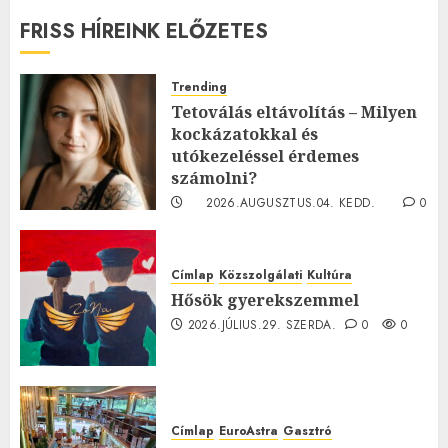
FRISS HÍREINK ELŐZETES
Trending
Tetoválás eltávolítás – Milyen
kockázatokkal és
utókezeléssel érdemes
számolni?
2026.AUGUSZTUS.04. KEDD.
0
0
Címlap
Közszolgálati
Kultúra
Hősök gyerekszemmel
2026.JÚLIUS.29. SZERDA.
0
0
Címlap
EuroAstra
Gasztró