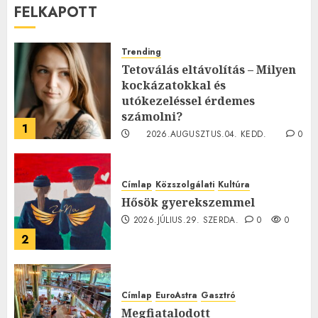
FELKAPOTT
Trending
Tetoválás eltávolítás – Milyen
kockázatokkal és
utókezeléssel érdemes
számolni?
1
2026.AUGUSZTUS.04. KEDD.
0
0
Címlap
Közszolgálati
Kultúra
Hősök gyerekszemmel
2026.JÚLIUS.29. SZERDA.
0
0
2
Címlap
EuroAstra
Gasztró
Megfiatalodott