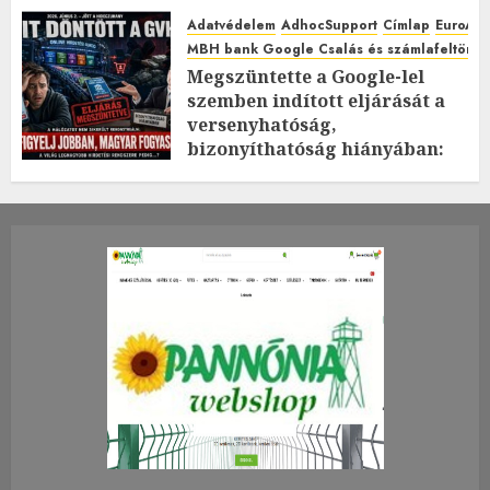
Adatvédelem
AdhocSupport
Címlap
EuroAst
MBH bank Google Csalás és számlafeltörés 
Megszüntette a Google-lel
szemben indított eljárását a
versenyhatóság,
bizonyíthatóság hiányában:
TE mit gondolsz erről?
2026.JÚLIUS.23. CSÜTÖRTÖK.
0
0