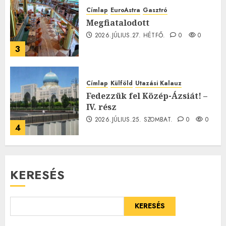
Címlap
EuroAstra
Gasztró
Megfiatalodott
2026.JÚLIUS.27. HÉTFŐ.
0
0
3
Címlap
Külföld
Utazási Kalauz
Fedezzük fel Közép-Ázsiát! –
IV. rész
2026.JÚLIUS.25. SZOMBAT.
0
0
4
KERESÉS
KERESÉS