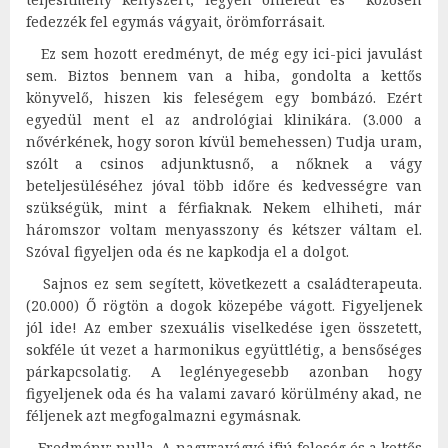
fedezzék fel egymás vágyait, örömforrásait.
Ez sem hozott eredményt, de még egy ici-pici javulást
sem. Biztos bennem van a hiba, gondolta a kettős
könyvelő, hiszen kis feleségem egy bombázó. Ezért
egyedül ment el az andrológiai klinikára. (3.000 a
nővérkének, hogy soron kívül bemehessen) Tudja uram,
szólt a csinos adjunktusnő, a nőknek a vágy
beteljesüléséhez jóval több időre és kedvességre van
szükségük, mint a férfiaknak. Nekem elhiheti, már
háromszor voltam menyasszony és kétszer váltam el.
Szóval figyeljen oda és ne kapkodja el a dolgot.
Sajnos ez sem segített, következett a családterapeuta.
(20.000) Ő rögtön a dogok közepébe vágott. Figyeljenek
jól ide! Az ember szexuális viselkedése igen összetett,
sokféle út vezet a harmonikus együttlétig, a bensőséges
párkapcsolatig. A leglényegesebb azonban hogy
figyeljenek oda és ha valami zavaró körülmény akad, ne
féljenek azt megfogalmazni egymásnak.
Eredmény: nulla. A nagyravágyó ifjú feleség és a kettős