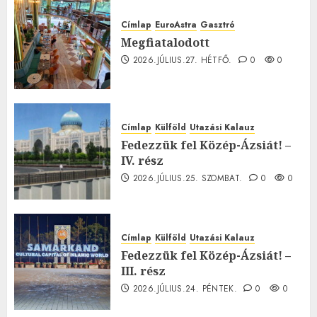
Címlap
EuroAstra
Gasztró
Megfiatalodott
2026.JÚLIUS.27. HÉTFŐ.
0
0
Címlap
Külföld
Utazási Kalauz
Fedezzük fel Közép-Ázsiát! –
IV. rész
2026.JÚLIUS.25. SZOMBAT.
0
0
Címlap
Külföld
Utazási Kalauz
Fedezzük fel Közép-Ázsiát! –
III. rész
2026.JÚLIUS.24. PÉNTEK.
0
0