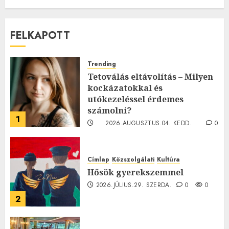
FELKAPOTT
Trending
Tetoválás eltávolítás – Milyen
kockázatokkal és
utókezeléssel érdemes
számolni?
1
2026.AUGUSZTUS.04. KEDD.
0
0
Címlap
Közszolgálati
Kultúra
Hősök gyerekszemmel
2026.JÚLIUS.29. SZERDA.
0
0
2