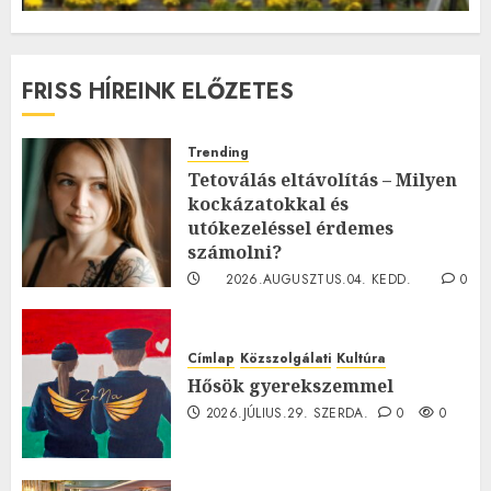
FRISS HÍREINK ELŐZETES
Trending
Tetoválás eltávolítás – Milyen
kockázatokkal és
utókezeléssel érdemes
számolni?
2026.AUGUSZTUS.04. KEDD.
0
0
Címlap
Közszolgálati
Kultúra
Hősök gyerekszemmel
2026.JÚLIUS.29. SZERDA.
0
0