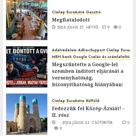
Címlap
EuroAstra
Gasztró
Megfiatalodott
2026.JÚLIUS.27. HÉTFŐ.
0
0
Adatvédelem
AdhocSupport
Címlap
EuroAst
MBH bank Google Csalás és számlafeltörés 
Megszüntette a Google-lel
szemben indított eljárását a
versenyhatóság,
bizonyíthatóság hiányában:
TE mit gondolsz erről?
2026.JÚLIUS.23. CSÜTÖRTÖK.
0
Címlap
EuroAstra
Külföld
0
Fedezzük fel Közép-Ázsiát! –
II. rész
2026.JÚLIUS.23. CSÜTÖRTÖK.
0
0