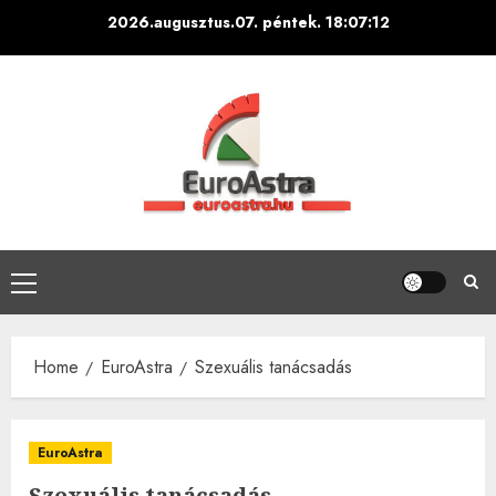
Skip
2026.augusztus.07. péntek.
18:07:13
to
content
Primary
Menu
Home
EuroAstra
Szexuális tanácsadás
EuroAstra
Szexuális tanácsadás