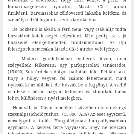
Kanári-szigeteken nyaralni, Mazda CX-5 autón
furikázni, háromszobás zöldövezeti lakásba költözni és
személyi edzőt fogadni a tenisztanuláshoz.
De bökkenő is akadt. A férfi nem, vagy csak alig tudta
házastársi kötelességét teljesíteni. Már pedig ez a jó
házasélet elengedhetetlen fundamentuma. Az ifjú
feleségnek nemcsak a Mazda CX-5 autóra volt igénye.
Modern gondolkodású emberek lévén, nem
szégyelltek felkeresni egy párkapcsolati tanácsadót.
(15.000) Sok érdekes dolgot hallottak tőle. Például azt,
hogy a hölgy vegyen fel csábító fehérneműt, majd
nyissák ki az ablakot, de húzzák be a függönyt. A szellő
érintése a bőrön nagyon kellemes és stimuláló hatás
lehet, különösen a nyári melegben.
Nem vált be. Rövid tépelődést követően elmentek egy
szexuálpszichológushoz. (15.000+ÁFA) Az eset egyszerű,
mosolygott a tudós. Hangolódjanak hangsúlyosabban
egymásra. A kedves férje vigyázzon, hogy ne érezzen
teljesítmény kényszert, legyen önfeledt és közösen