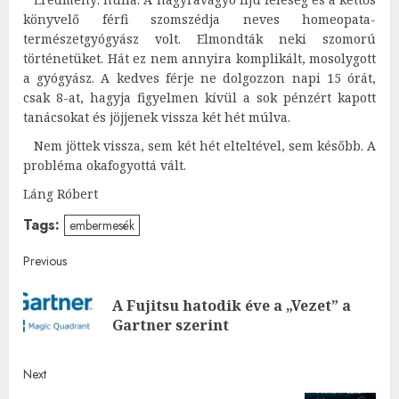
könyvelő férfi szomszédja neves homeopata-
természetgyógyász volt. Elmondták neki szomorú
történetüket. Hát ez nem annyira komplikált, mosolygott
a gyógyász. A kedves férje ne dolgozzon napi 15 órát,
csak 8-at, hagyja figyelmen kívül a sok pénzért kapott
tanácsokat és jöjjenek vissza két hét múlva.
Nem jöttek vissza, sem két hét elteltével, sem később. A
probléma okafogyottá vált.
Láng Róbert
Tags:
embermesék
Post
Previous
navigation
A Fujitsu hatodik éve a „Vezet” a
Pre
Gartner szerint
post
Next