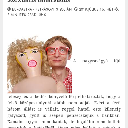
EUROASTRA - PETRÁSOVITS ZOLTÁN
2018.JÚLIUS.16. HÉTFŐ.
3 MINUTES READ
0
A nagyravágyó ifjú
feleség és a kettős könyvelő férj elhatározták, hogy a
felső középosztálynál alább nem adják. Ezért a férfi
három állást is vállalt, reggel hattól este kilencig
gályázott, gyűlt is szépen pénzecskéjük a bankban.
Kamatot ugyan nem kaptak, de legalább nem kellett
tartaniuk a betörőktől. Hogy mire kellett a pénz? A