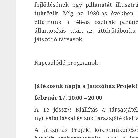
fejlődésének egy pillanatát illuszt
tükrözik. Míg az 1930-as években k
elfutnunk a ’48-as osztrák paran
államosítás után az úttörőtáborb
játszódó társasok.
Kapcsolódó programok:
Játékosok napja a Játszóház Projekt
február 17. 10:00 – 20:00
A Te jössz?! Kiállítás a társasját
nyitvatartással és sok társasjátékkal v
A Játszóház Projekt közreműködés