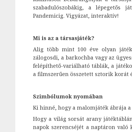
szabadulószobákig, a lépegetős j
Pandemicig. Vigyázat, interaktív!
Mi is az a társasjáték?
Alig több mint 100 éve olyan játék
zálogosdi, a barkochba vagy az ügyes
felépíthető-variálható táblák, a játék
a filmszerűen összetett sztorik korát é
Szimbólumok nyomában
Ki hinné, hogy a malomjáték ábrája a
Hogy a világ sorsát arany játéktáblá
napok szerencséjét a naptáron való 