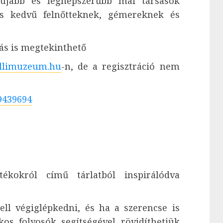
gújabb és legnépszerűbb mai társasok
kos kedvű felnőtteknek, gémereknek és
ítás is megtekinthető
ellimuzeum.hu
-n, de a regisztráció nem
9439694
tékokról című tárlatból inspirálódva
l végiglépkedni, és ha a szerencse is
kos folyosók segítségével rövidíthetjük