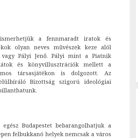
ismerhetjük a fennmaradt iratok és
átékok olyan neves művészek keze alól
vagy Pályi Jenő. Pályi mint a Piatnik
kátok és könyvillusztrációk mellett a
mos társasjátékon is dolgozott. Az
elülbíráló Bizottság szigorú ideológiai
pillanthatunk.
r egész Budapestet bebarangolhatjuk a
repen felbukkanó helyek nemcsak a város