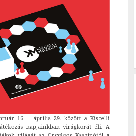
bruár 16. – április 29. között a Kiscelli
tékozás napjainkban virágkorát éli. A
átékok világát az Országos Kaszinótól a