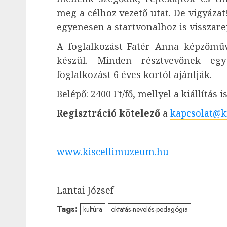
meg a célhoz vezető utat. De vigyáza
egyenesen a startvonalhoz is visszare
A foglalkozást Fatér Anna képzőművé
készül. Minden résztvevőnek egy
foglalkozást 6 éves kortól ajánlják.
Belépő: 2400 Ft/fő, mellyel a kiállítás 
Regisztráció kötelező
a
kapcsolat@k
www.kiscellimuzeum.hu
Lantai József
Tags:
kultúra
oktatás-nevelés-pedagógia