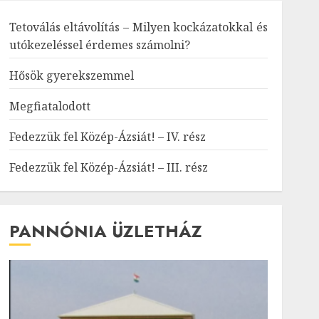
Tetoválás eltávolítás – Milyen kockázatokkal és
utókezeléssel érdemes számolni?
Hősök gyerekszemmel
Megfiatalodott
Fedezzük fel Közép-Ázsiát! – IV. rész
Fedezzük fel Közép-Ázsiát! – III. rész
PANNÓNIA ÜZLETHÁZ