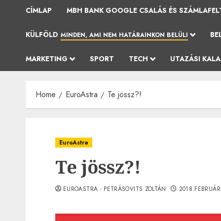
CÍMLAP
MBH BANK GOOGLE CSALÁS ÉS SZÁMLAFEL
KÜLFÖLD
BE
MINDEN, AMI NEM HATÁRAINKON BELÜLI
MARKETING
SPORT
TECH
UTAZÁSI KAL
Home
EuroAstra
Te jössz?!
EuroAstra
Te jössz?!
EUROASTRA - PETRÁSOVITS ZOLTÁN
2018.FEBRUÁR