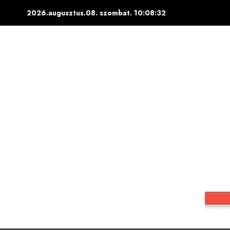
Skip
2026.augusztus.08. szombat.
10:08:33
to
content