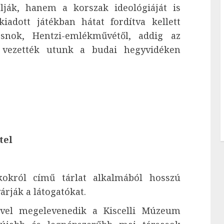
rálják, hanem a korszak ideológiáját is
iadott játékban hátat fordítva kellett
csnok, Hentzi-emlékművétől, addig az
a vezették utunk a budai hegyvidéken
tel
ékokról című tárlat alkalmából hosszú
árják a látogatókat.
ével megelevenedik a Kiscelli Múzeum