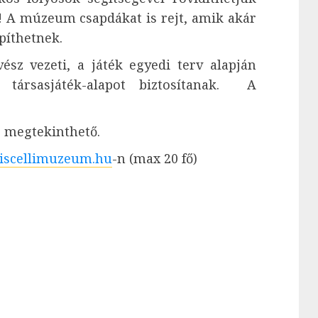
t! A múzeum csapdákat is rejt, amik akár
píthetnek.
sz vezeti, a játék egyedi terv alapján
 társasjáték-alapot biztosítanak. A
is megtekinthető.
iscellimuzeum.hu
-n (max 20 fő)