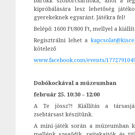
barokk szoborcsarnoka, ahol a le
kipróbálására lesz lehetőség játé
gyerekeknek egyaránt. Játékra fel!
Belépő: 1600 Ft/800 Ft, mellyel a kiáll
Regisztrálni lehet a
kapcsolat@kisc
kötelező
www.facebook.com/events/177279104
Dobókockával a múzeumban
február 25. 10:30 – 12:00
A Te jössz?! Kiállítás a társasjá
zsebtársast készítünk.
A mini-játék során a múzeumban kel
mellénk szegődik, rejtekajtók és tit