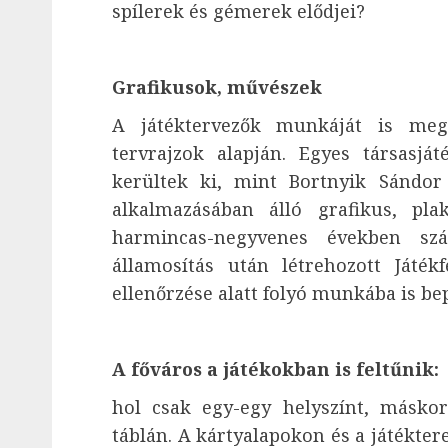
spílerek és gémerek elődjei?
Grafikusok, művészek
A játéktervezők munkáját is meg
tervrajzok alapján. Egyes társasj
kerültek ki, mint Bortnyik Sándor 
alkalmazásában álló grafikus, pla
harmincas-negyvenes években szá
államosítás után létrehozott Játékf
ellenőrzése alatt folyó munkába is be
A főváros a játékokban is feltűnik:
hol csak egy-egy helyszínt, másko
táblán. A kártyalapokon és a játékte