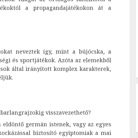
átékoktól a propagandajátékokon át a
okat neveztek így, mint a bújócska, a
ségi és sportjátékok. Azóta az elemekből
osok által irányított komplex karakterek,
ljük.
 barlangrajzokig visszavezethető?
n eldöntő germán istenek, vagy az egyes
kockázással biztosító egyiptomiak a mai