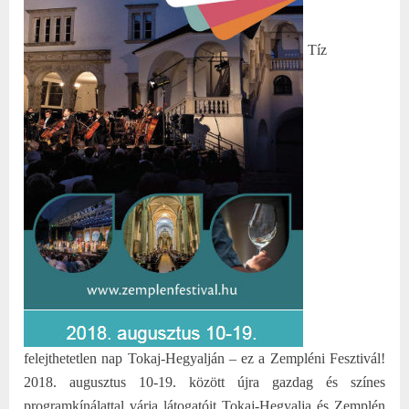
Tíz
felejthetetlen nap Tokaj-Hegyalján – ez a Zempléni Fesztivál!
2018. augusztus 10-19. között újra gazdag és színes
programkínálattal várja látogatóit Tokaj-Hegyalja és Zemplén