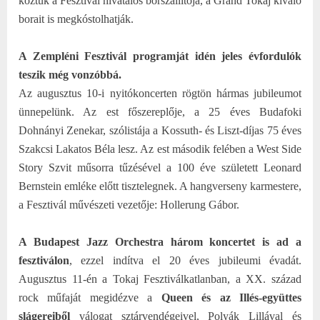
köztük a Fesztivál hivatalos borszállítója, a Grand Tokaj kiváló
borait is megkóstolhatják.
A Zempléni Fesztivál programját idén jeles évfordulók
teszik még vonzóbbá.
Az augusztus 10-i nyitókoncerten rögtön hármas jubileumot
ünnepelünk. Az est főszereplője, a 25 éves Budafoki
Dohnányi Zenekar, szólistája a Kossuth- és Liszt-díjas 75 éves
Szakcsi Lakatos Béla lesz. Az est második felében a West Side
Story Szvit műsorra tűzésével a 100 éve született Leonard
Bernstein emléke előtt tisztelegnek. A hangverseny karmestere,
a Fesztivál művészeti vezetője: Hollerung Gábor.
A Budapest Jazz Orchestra három koncertet is ad a
fesztiválon
, ezzel indítva el 20 éves jubileumi évadát.
Augusztus 11-én a Tokaj Fesztiválkatlanban, a XX. század
rock műfaját megidézve a
Queen és az Illés-együttes
slágereiből
válogat sztárvendégeivel, Polyák Lillával és