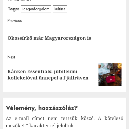
Tags:
idegenforgalom
kultúra
Post
Previous
navigation
Pre
Okossírkő már Magyarországon is
post
Next
Kånken Essentials: jubileumi
Next
kollekcióval ünnepel a Fjällräven
post:
Vélemény, hozzászólás?
Az e-mail címet nem tesszük közzé.
A kötelező
mezőket
*
karakterrel jelöltük