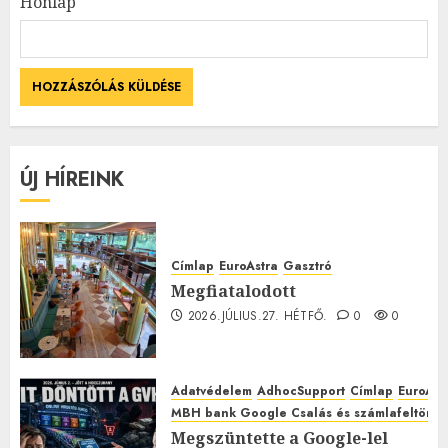
Honlap
ÚJ HÍREINK
Címlap
EuroAstra
Gasztró
Megfiatalodott
2026.JÚLIUS.27. HÉTFŐ.
0
0
Adatvédelem
AdhocSupport
Címlap
EuroAst
MBH bank Google Csalás és számlafeltörés 
Megszüntette a Google-lel