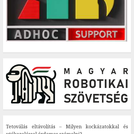
Tetoválás eltávolítás – Milyen kockázatokkal és
utókezeléssel érdemes számolni?