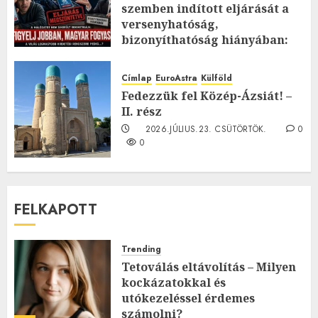
szemben indított eljárását a
versenyhatóság,
bizonyíthatóság hiányában:
TE mit gondolsz erről?
2026.JÚLIUS.23. CSÜTÖRTÖK.
0
Címlap
EuroAstra
Külföld
0
Fedezzük fel Közép-Ázsiát! –
II. rész
2026.JÚLIUS.23. CSÜTÖRTÖK.
0
0
FELKAPOTT
Trending
Tetoválás eltávolítás – Milyen
kockázatokkal és
utókezeléssel érdemes
számolni?