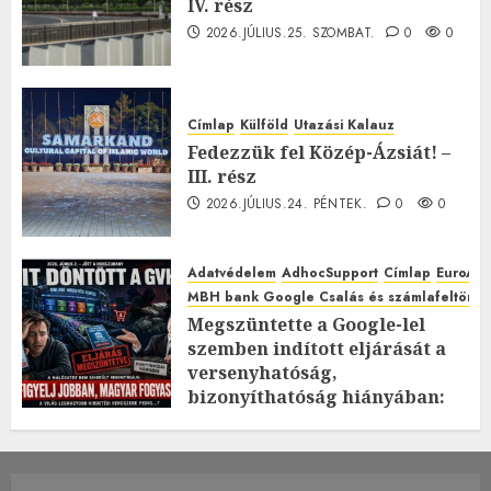
IV. rész
2026.JÚLIUS.25. SZOMBAT.
0
0
Címlap
Külföld
Utazási Kalauz
Fedezzük fel Közép-Ázsiát! –
III. rész
2026.JÚLIUS.24. PÉNTEK.
0
0
Adatvédelem
AdhocSupport
Címlap
EuroAst
MBH bank Google Csalás és számlafeltörés 
Megszüntette a Google-lel
szemben indított eljárását a
versenyhatóság,
bizonyíthatóság hiányában:
TE mit gondolsz erről?
2026.JÚLIUS.23. CSÜTÖRTÖK.
0
0