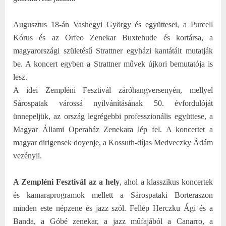
Augusztus 18-án Vashegyi György és együttesei, a Purcell
Kórus és az Orfeo Zenekar Buxtehude és kortársa, a
magyarországi születésű Strattner egyházi kantátáit mutatják
be. A koncert egyben a Strattner művek újkori bemutatója is
lesz.
A idei Zempléni Fesztivál záróhangversenyén, mellyel
Sárospatak várossá nyilvánításának 50. évfordulóját
ünnepeljük, az ország legrégebbi professzionális együttese, a
Magyar Állami Operaház Zenekara lép fel. A koncertet a
magyar dirigensek doyenje, a Kossuth-díjas Medveczky Ádám
vezényli.
A Zempléni Fesztivál az a hely
, ahol a klasszikus koncertek
és kamaraprogramok mellett a Sárospataki Borteraszon
minden este népzene és jazz szól. Fellép Herczku Ági és a
Banda, a Góbé zenekar, a jazz műfajából a Canarro, a