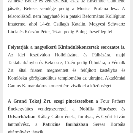
Anneke Boeke és zenésztársai, azaz az Ensemble Cantilene
játszik, Bekecs vendége pedig a Musica Profana lesz. A
felsorolásból nem hagyható ki a pataki Református Kollégium
Imaterme, ahol 14-én Csillagh Katalin, Megyesi Schwartz
Lúcia és Kóczán Péter, 16-án pedig Balog József lép fel.
Folytatják a nagysikerű Kirándulókoncertek sorozatot is
.
Az idei fesztiválon Hollóházára, és Pálházára, majd
Taktaharkányba és Bekecsre, 15-én pedig Újhutára, a Fémalk
Zrt. által frissen megmentett és felújított kastélyba és
Komlóska görögkatolikus templomába az ukrajnai Akadémiai
Cantus Kamarakórus koncertjére viszik el a közönséget.
A Grand Tokaj Zrt. szegi pincészetében
a Four Fathers
Énekegyüttes vendégszerepel, a
Nobilis Pincészet és
Udvarházban
Kállay Gábor ének-, furulya-, és Győri István
lantművész, a
Patricius Borházban
Seress Borbála
gitárművész játszik.