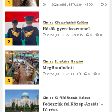
1
2026.AUGUSZTUS.04. KEDD.
0
0
Címlap
Közszolgálati
Kultúra
Hősök gyerekszemmel
2026.JÚLIUS.29. SZERDA.
0
0
2
Címlap
EuroAstra
Gasztró
Megfiatalodott
2026.JÚLIUS.27. HÉTFŐ.
0
0
3
Címlap
Külföld
Utazási Kalauz
Fedezzük fel Közép-Ázsiát! –
IV. rész