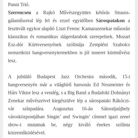
Panni Trió.
Szerencsen
a Rajkó Művészegyüttes kétórás Strauss-
gálaműsorral lép fel és ezzel egyidőben
Sárospatakon
a
fesztivált egykor alapító Liszt Ferenc Kamarazenekar műsorán
klasszikus és romantikus slágerdarabok szerepelnek. Mozart
Esz-dúr Kürtversenyének szólistája Zempléni Szabolcs
nemzetközi hangversenytermekben is jól ismeret kürtművész
lesz.
A jubiláló Budapest Jazz Orchestra második, 15-i
hangversenyén már a világhírű harsonás Ed Neumeister és
Hárs Viktor lesz a vendég, s a Big Band a Budafoki Dohnányi
Zenekar művészeivel kiegészülve lép a sárospataki Rákóczi-
vár színpadára. Augusztus 16-án Sátoraljaújhely
városközpontjában Singin’ and Swingin’ címmel igazi zenei
show-t mutatnak be, négy kiváló énekes szólista
közreműködésével.