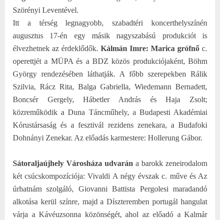
Szörényi Leventével.
Itt a térség legnagyobb, szabadtéri koncerthelyszínén
augusztus 17-én egy másik nagyszabású produkciót is
élvezhetnek az érdeklődők.
Kálmán Imre: Marica grófnő
c.
operettjét a MÜPA és a BDZ közös produkciójaként, Böhm
György rendezésében láthatják. A főbb szerepekben Rálik
Szilvia, Rácz Rita, Balga Gabriella, Wiedemann Bernadett,
Boncsér Gergely, Hábetler András és Haja Zsolt;
közreműködik a Duna Táncműhely, a Budapesti Akadémiai
Kórustársaság és a fesztivál rezidens zenekara, a Budafoki
Dohnányi Zenekar. Az előadás karmestere: Hollerung Gábor.
Sátoraljaújhely Városháza udvarán
a barokk zeneirodalom
két csúcskompozíciója: Vivaldi A négy évszak c. műve és Az
úrhatnám szolgáló, Giovanni Battista Pergolesi maradandó
alkotása kerül színre, majd a Díszteremben portugál hangulat
várja a Kávéuzsonna közönségét, ahol az előadó a Kalmár