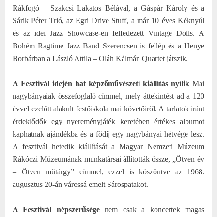
Rákfogó – Szakcsi Lakatos Bélával, a Gáspár Károly és a
Sárik Péter Trió, az Egri Drive Stuff, a már 10 éves Kéknyúl
és az idei Jazz Showcase-en felfedezett Vintage Dolls. A
Bohém Ragtime Jazz Band Szerencsen is fellép és a Henye
Borbárban a László Attila – Oláh Kálmán Quartet játszik.
A Fesztivál idején hat képzőművészeti kiállítás nyílik
Mai
nagybányaiak összefoglaló címmel, mely áttekintést ad a 120
évvel ezelőtt alakult festőiskola mai követőiről. A tárlatok iránt
érdeklődők egy nyereményjáték keretében értékes albumot
kaphatnak ajándékba és a fődíj egy nagybányai hétvége lesz.
A fesztivál hetedik kiállítását a Magyar Nemzeti Múzeum
Rákóczi Múzeumának munkatársai állították össze, „Ötven év
– Ötven műtárgy” címmel, ezzel is köszöntve az 1968.
augusztus 20-án várossá emelt Sárospatakot.
A Fesztivál népszerűsége
nem csak a koncertek magas