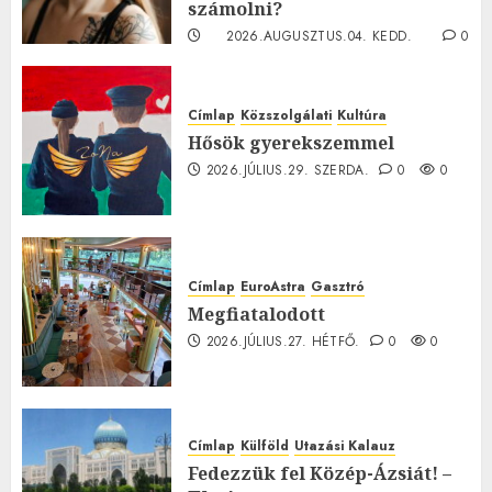
számolni?
2026.AUGUSZTUS.04. KEDD.
0
0
Címlap
Közszolgálati
Kultúra
Hősök gyerekszemmel
2026.JÚLIUS.29. SZERDA.
0
0
Címlap
EuroAstra
Gasztró
Megfiatalodott
2026.JÚLIUS.27. HÉTFŐ.
0
0
Címlap
Külföld
Utazási Kalauz
Fedezzük fel Közép-Ázsiát! –