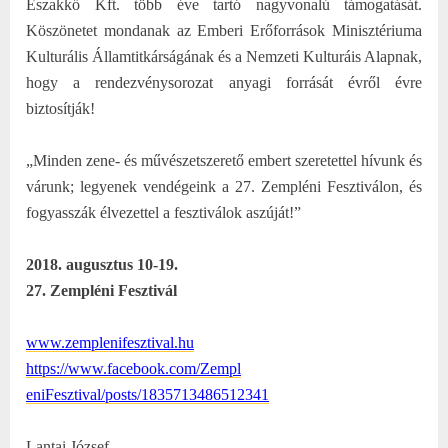
Északkő Kft. több éve tartó nagyvonalú támogatását.
Köszönetet mondanak az Emberi Erőforrások Minisztériuma
Kulturális Államtitkárságának és a Nemzeti Kulturáis Alapnak,
hogy a rendezvénysorozat anyagi forrását évről évre
biztosítják!
„Minden zene- és művészetszerető embert szeretettel hívunk és
várunk; legyenek vendégeink a 27. Zempléni Fesztiválon, és
fogyasszák élvezettel a fesztiválok aszúját!”
2018. augusztus 10-19.
27. Zempléni Fesztivál
www.zemplenifesztival.hu
https://www.facebook.com/Zempl
eniFesztival/posts/18357134865
12341
Lantai József