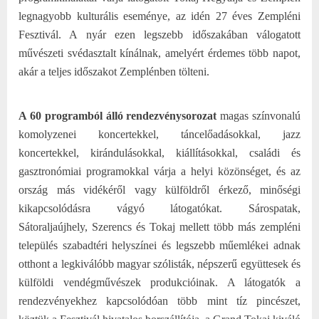
legnagyobb kulturális eseménye, az idén 27 éves Zempléni
Fesztivál. A nyár ezen legszebb időszakában válogatott
művészeti svédasztalt kínálnak, amelyért érdemes több napot,
akár a teljes időszakot Zemplénben tölteni.
A 60 programból álló rendezvénysorozat
magas színvonalú
komolyzenei koncertekkel, táncelőadásokkal, jazz
koncertekkel, kirándulásokkal, kiállításokkal, családi és
gasztronómiai programokkal várja a helyi közönséget, és az
ország más vidékéről vagy külföldről érkező, minőségi
kikapcsolódásra vágyó látogatókat. Sárospatak,
Sátoraljaújhely, Szerencs és Tokaj mellett több más zempléni
település szabadtéri helyszínei és legszebb műemlékei adnak
otthont a legkiválóbb magyar szólisták, népszerű együttesek és
külföldi vendégművészek produkcióinak. A látogatók a
rendezvényekhez kapcsolódóan több mint tíz pincészet,