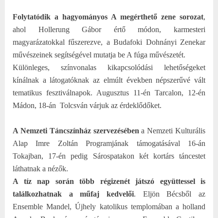
Folytatódik a hagyományos A megérthető zene sorozat
,
ahol Hollerung Gábor értő módon, karmesteri
magyarázatokkal fűszerezve, a Budafoki Dohnányi Zenekar
művészeinek segítségével mutatja be A fúga művészetét.
Különleges, színvonalas kikapcsolódási lehetőségeket
kínálnak a látogatóknak az elmúlt években népszerűvé vált
tematikus fesztiválnapok. Augusztus 11-én Tarcalon, 12-én
Mádon, 18-án
Tolcsván várjuk az érdeklődőket.
A Nemzeti Táncszínház szervezésében
a Nemzeti Kulturális
Alap Imre Zoltán Programjának támogatásával 16-án
Tokajban, 17-én pedig Sárospatakon két kortárs táncestet
láthatnak a nézők.
A tíz nap során több régizenét játszó együttessel is
találkozhatnak a műfaj kedvelői
. Eljön Bécsből az
Ensemble Mandel, Újhely katolikus templomában a holland