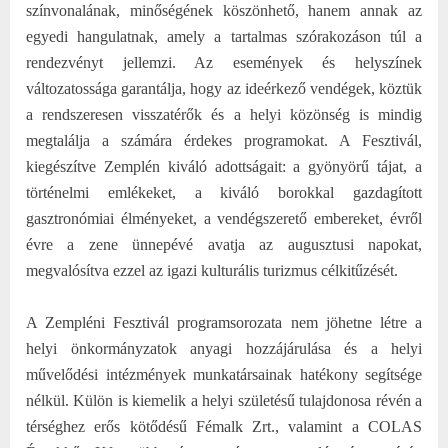
színvonalának, minőségének köszönhető, hanem annak az
egyedi hangulatnak, amely a tartalmas szórakozáson túl a
rendezvényt jellemzi. Az események és helyszínek
változatossága garantálja, hogy az ideérkező vendégek, köztük
a rendszeresen visszatérők és a helyi közönség is mindig
megtalálja a számára érdekes programokat. A Fesztivál,
kiegészítve Zemplén kiváló adottságait: a gyönyörű tájat, a
történelmi emlékeket, a kiváló borokkal gazdagított
gasztronómiai élményeket, a vendégszerető embereket, évről
évre a zene ünnepévé avatja az augusztusi napokat,
megvalósítva ezzel az igazi kulturális turizmus célkitűzését.
A Zempléni Fesztivál programsorozata nem jöhetne létre a
helyi önkormányzatok anyagi hozzájárulása és a helyi
művelődési intézmények munkatársainak hatékony segítsége
nélkül. Külön is kiemelik a helyi születésű tulajdonosa révén a
térséghez erős kötődésű Fémalk Zrt., valamint a COLAS