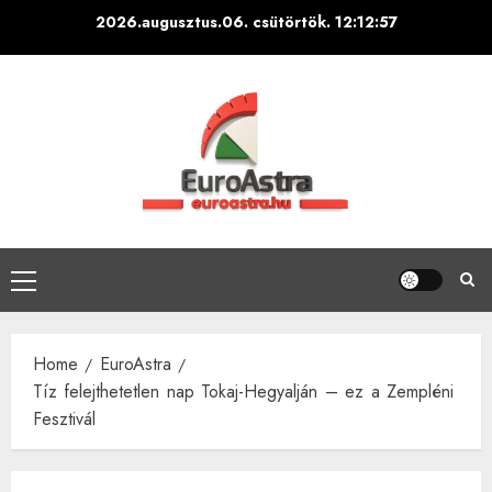
Skip
2026.augusztus.06. csütörtök.
12:12:59
to
content
Primary
Menu
Home
EuroAstra
Tíz felejthetetlen nap Tokaj-Hegyalján – ez a Zempléni
Fesztivál