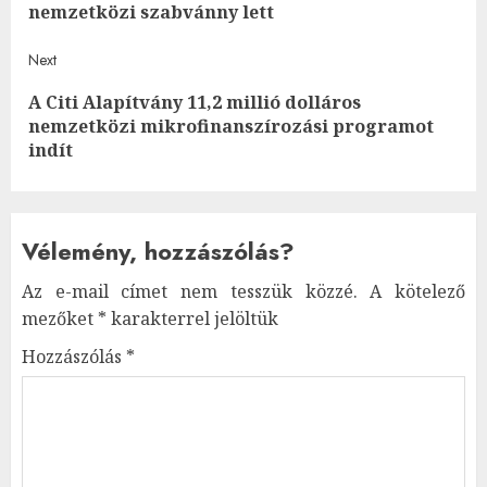
post
nemzetközi szabvánny lett
Next
A Citi Alapítvány 11,2 millió dolláros
Next
nemzetközi mikrofinanszírozási programot
post:
indít
Vélemény, hozzászólás?
Az e-mail címet nem tesszük közzé.
A kötelező
mezőket
*
karakterrel jelöltük
Hozzászólás
*