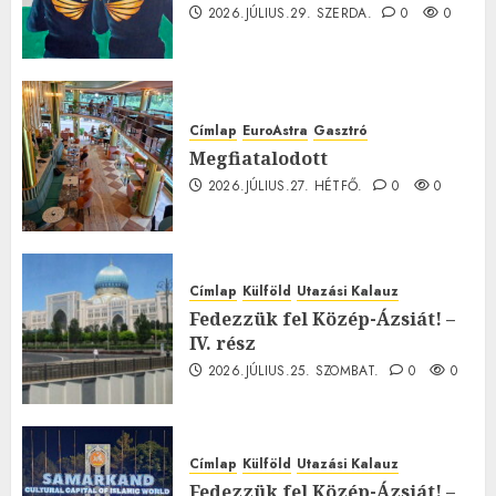
2026.JÚLIUS.29. SZERDA.
0
0
Címlap
EuroAstra
Gasztró
Megfiatalodott
2026.JÚLIUS.27. HÉTFŐ.
0
0
Címlap
Külföld
Utazási Kalauz
Fedezzük fel Közép-Ázsiát! –
IV. rész
2026.JÚLIUS.25. SZOMBAT.
0
0
Címlap
Külföld
Utazási Kalauz
Fedezzük fel Közép-Ázsiát! –