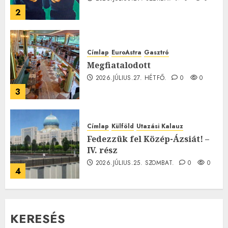
2
Címlap
EuroAstra
Gasztró
Megfiatalodott
2026.JÚLIUS.27. HÉTFŐ.
0
0
3
Címlap
Külföld
Utazási Kalauz
Fedezzük fel Közép-Ázsiát! –
IV. rész
2026.JÚLIUS.25. SZOMBAT.
0
0
4
KERESÉS