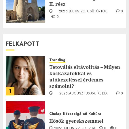
II. rész
2026.JÚLIUS.23. CSÜTÖRTÖK.
0
0
FELKAPOTT
Trending
Tetoválás eltávolítás – Milyen
kockázatokkal és
utókezeléssel érdemes
számolni?
1
2026.AUGUSZTUS.04. KEDD.
0
0
Címlap
Közszolgálati
Kultúra
Hősök gyerekszemmel
2026.JÚLIUS.29. SZERDA.
0
0