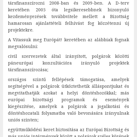
társfinanszírozni 2008-ban és 2009-ben. A D-terv
keretében 2005 óta legsikeresebbnek bizonyuló
kezdeményezések továbbvitele mellett a Bizottság
hamarosan ajánlattételi felhívást fog közzétenni új
projektekre.
A Vitassuk meg Európát! keretében az alábbiak fognak
megvalósulni:
civil szervezetek által irányított, polgárok közötti
páneurópai konzultációra irányuló projektek
társfinanszírozása;
országos szintű fellépések támogatása, amelyek
segítségével a polgárok ütköztethetik álláspontjukat és
megvitathatják azokat a helyi döntéshozókkal; más
európai bizottsági programok és események
kiegészítése, amelyek a polgárok a jogalkotási és
döntéshozatali folyamatba való bevonására irányulnak
uniós szinten;
együttműködési keret biztosítása az Európai Bizottság és
más uniós intézmények között a polgárok széles körének