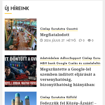
ÚJ HÍREINK
Címlap
EuroAstra
Gasztró
Megfiatalodott
2026.JÚLIUS.27. HÉTFŐ.
0
0
Adatvédelem
AdhocSupport
Címlap
EuroAst
MBH bank Google Csalás és számlafeltörés 
Megszüntette a Google-lel
szemben indított eljárását a
versenyhatóság,
bizonyíthatóság hiányában:
TE mit gondolsz erről?
2026.JÚLIUS.23. CSÜTÖRTÖK.
0
Címlap
EuroAstra
Külföld
0
Fedezzük fel Közép-Ázsiát! –