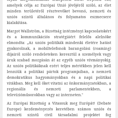
amelyek célja az Európai Unió jövőjéről szóló, az élet
minden területéről résztvevőket bevonó, nemzeti és
uniós szintű általános és folyamatos eszmecsere
kialakítása.
Margot Wallström, a Bizottság intézményi kapcsolatokért
és a kommunikációs stratégiáért felelős alelnöke
elmondta: „Az uniós politikák mindenki életére hatást
gyakorolnak, a mobiltelefonok barangolási (roaming)
díjairól szóló rendeleteken keresztül a személyek vagy
áruk szabad mozgásán át az egyéb uniós vívmányokig.
Az uniós politikáknak ezért teljes mértékben jelen kell
lenniük a politikai pártok programjaiban, a nemzeti
demokratikus hagyományokban és a napi politikai
vitákban. Meg kell őket vitatni az önkormányzatokban, a
regionális és nemzeti parlamentekben, a
televízióműsorokban vagy az interneten."
Az Európai Bizottság a Vitassuk meg Európát! (Debate
Europe) kezdeményezés keretében számos uniós és
nemzeti szintű civil társadalmi projektet fog