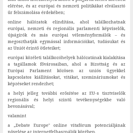
elérése, és az európai és nemzeti politikákat elválasztó
űr felszámolása érdekében;
online hálózatok elindítása, ahol találkozhatnak
európai, nemzeti és regionális parlamenti képviselők,
újságírók és más európai véleményformálók – és
megoszthatják egymással információikat, tudásukat és
az Uniót érintő ötleteiket;
európai közéleti találkozóhelyek hálózatának kialakítása
a tagállamok fővárosaiban, ahol a Bizottság és az
Európai Parlament közösen az uniós ügyekkel
kapcsolatos kiállításokat, vitákat, szemináriumokat és
képzéseket rendezhet;
a helyi jelleg további erősítése az EU-s tisztviselők
regionális és helyi szintű tevékenységekbe való
bevonásával;
valamint
a „Debate Europe" online vitafórum potenciáljának
növelése az internetfelhasználók körében.