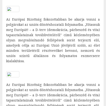
Az Európai Bizottság fokozottabban be akarja vonni a
polgárokat az uniós döntéshozatali folyamatba. „Vitassuk
meg Európát! – a D-terv (demokrácia, párbeszéd és vita)
tapasztalatainak továbbviteléről" című közleményében
olyan megvalósítandó fellépések sorát terjeszti elő,
amelyek célja az Európai Unió jövőjéről szóló, az élet
minden területéről résztvevőket bevonó, nemzeti és
uniós szintű általános és folyamatos eszmecsere
kialakítása.
Az Európai Bizottság fokozottabban be akarja vonni a
polgárokat az uniós döntéshozatali folyamatba. „Vitassuk
meg Európát! – a D-terv (demokrácia, párbeszéd és vita)
tapasztalatainak továbbviteléről" című közleményében
olyan megvalósítandó fellépések sorát terjeszti elő,