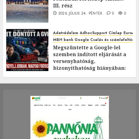
III. rész
2026.JÚLIUS.24. PÉNTEK.
0
0
Adatvédelem
AdhocSupport
Címlap
EuroAst
MBH bank Google Csalás és számlafeltörés 
Megszüntette a Google-lel
szemben indított eljárását a
versenyhatóság,
bizonyíthatóság hiányában:
TE mit gondolsz erről?
2026.JÚLIUS.23. CSÜTÖRTÖK.
0
0