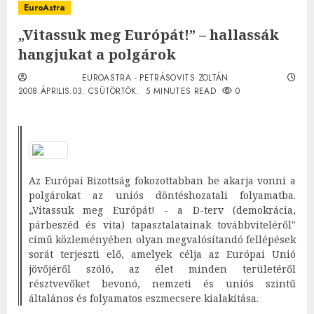
EuroAstra
„Vitassuk meg Európát!” – hallassák
hangjukat a polgárok
EUROASTRA - PETRÁSOVITS ZOLTÁN
2008.ÁPRILIS.03. CSÜTÖRTÖK.
5 MINUTES READ
0
Az Európai Bizottság fokozottabban be akarja vonni a
polgárokat az uniós döntéshozatali folyamatba.
„Vitassuk meg Európát! - a D-terv (demokrácia,
párbeszéd és vita) tapasztalatainak továbbviteléről"
című közleményében olyan megvalósítandó fellépések
sorát terjeszti elő, amelyek célja az Európai Unió
jövőjéről szóló, az élet minden területéről
résztvevőket bevonó, nemzeti és uniós szintű
általános és folyamatos eszmecsere kialakítása.