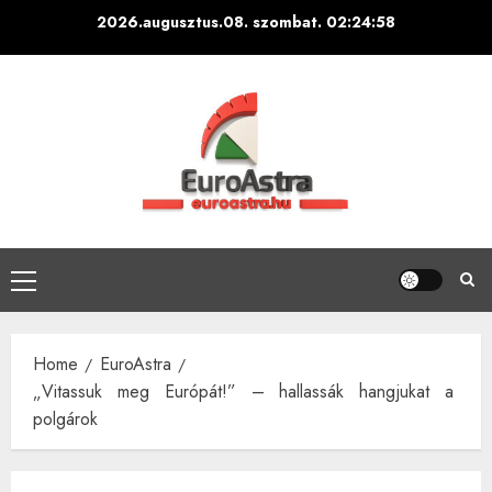
Skip
2026.augusztus.08. szombat.
02:24:59
to
content
Primary
Menu
Home
EuroAstra
„Vitassuk meg Európát!” – hallassák hangjukat a
polgárok