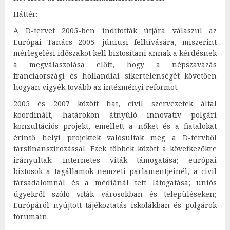
Háttér:
A D-tervet 2005-ben indították útjára válaszul az
Európai Tanács 2005. júniusi felhívására, miszerint
mérlegelési időszakot kell biztosítani annak a kérdésnek
a megválaszolása előtt, hogy a népszavazás
franciaországi és hollandiai sikertelenségét követően
hogyan vigyék tovább az intézményi reformot.
2005 és 2007 között hat, civil szervezetek által
koordinált, határokon átnyúló innovatív polgári
konzultációs projekt, emellett a nőket és a fiatalokat
érintő helyi projektek valósultak meg a D-tervből
társfinanszírozással. Ezek többek között a következőkre
irányultak: internetes viták támogatása; európai
biztosok a tagállamok nemzeti parlamentjeinél, a civil
társadalomnál és a médiánál tett látogatása; uniós
ügyekről szóló viták városokban és településeken;
Európáról nyújtott tájékoztatás iskolákban és polgárok
fórumain.