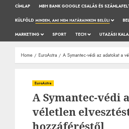
CÍMLAP
MBH BANK GOOGLE CSALÁS ÉS SZÁMLAFEL
KÜLFÖLD
BE
MINDEN, AMI NEM HATÁRAINKON BELÜLI
MARKETING
SPORT
TECH
UTAZÁSI KAL
Home
EuroAstra
A Symantec-védi az adatokat a vél
EuroAstra
A Symantec-védi a
véletlen elvesztést
hozzáféréstől