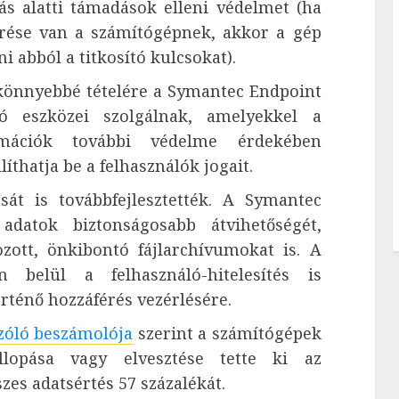
s alatti támadások elleni védelmet (ha
érése van a számítógépnek, akkor a gép
i abból a titkosító kulcsokat).
önnyebbé tételére a Symantec Endpoint
ító eszközei szolgálnak, amelyekkel a
rmációk további védelme érdekében
íthatja be a felhasználók jogait.
sát is továbbfejlesztették. A Symantec
adatok biztonságosabb átvihetőségét,
ozott, önkibontó fájlarchívumokat is. A
n belül a felhasználó-hitelesítés is
örténő hozzáférés vezérlésére.
zóló beszámolója
szerint a számítógépek
lopása vagy elvesztése tette ki az
zes adatsértés 57 százalékát.