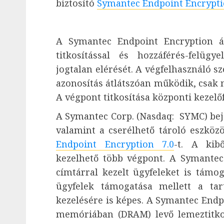
biztosító
Symantec Endpoint Encrypti
A Symantec Endpoint Encryption á
titkosítással és hozzáférés-felüg
jogtalan elérését. A végfelhasználó sz
azonosítás átlátszóan működik, csak m
A végpont titkosítása központi kezelőf
A Symantec Corp. (Nasdaq: SYMC) beje
valamint a cserélhető tároló eszközök
Endpoint Encryption 7.0
-t.
A kibő
kezelhető több végpont. A Symante
címtárral kezelt ügyfeleket is támog
ügyfelek támogatása mellett a tar
kezelésére is képes. A Symantec Endpo
memóriában (DRAM) levő lemeztitkos