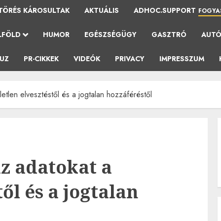
TÖRÉS KÁROSULTAK
AKTUÁLIS
ADHOC.SUPPORT
FOGYA
LFÖLD
HUMOR
EGÉSZSÉGÜGY
GASZTRÓ
AUT
AUZ
PR-CIKKEK
VIDEÓK
PRIVACY
IMPRESSZUM
etlen elvesztéstől és a jogtalan hozzáféréstől
z adatokat a
ől és a jogtalan