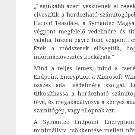
„Leginkább azért veszítenek el cége
elveszítik a hordozható számítógépe
Harold Teasdale, a Symantec Magyaro
végpont megfelelő védelmére és ti
valaha, hiszen egyre több végponti e
Ezek a módszerek elősegítik, ho
információvesztés kockázata."
Mind a teljes lemez, mind a cseré
Endpoint Encryption a Microsoft Wi
összes adat védelmére szolgál. L
titkosíthassa a hordozható számító
téve, és megakadályozva a kényes ada
számítógép, vagy ellopnák azt.
A Symantec Endpoint Encryption
minimálisra csökkentése mellett növ