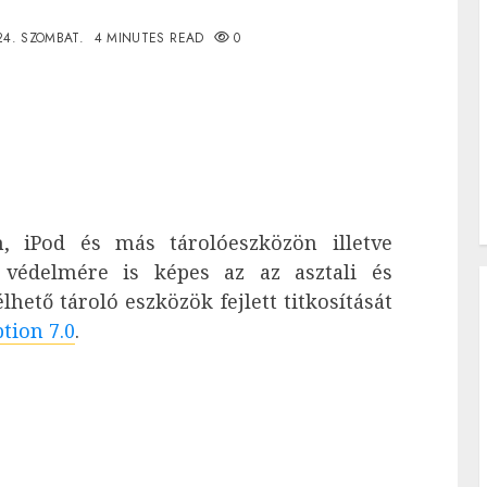
24. SZOMBAT.
4 MINUTES READ
0
, iPod és más tárolóeszközön illetve
 védelmére is képes az az asztali és
hető tároló eszközök fejlett titkosítását
tion 7.0
.