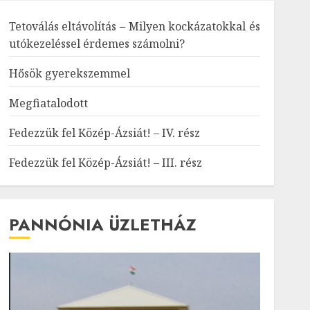
Tetoválás eltávolítás – Milyen kockázatokkal és
utókezeléssel érdemes számolni?
Hősök gyerekszemmel
Megfiatalodott
Fedezzük fel Közép-Ázsiát! – IV. rész
Fedezzük fel Közép-Ázsiát! – III. rész
PANNÓNIA ÜZLETHÁZ