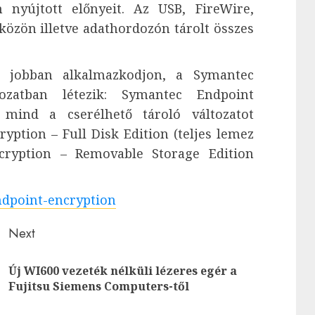
 nyújtott előnyeit. Az USB, FireWire,
közön illetve adathordozón tárolt összes
z jobban alkalmazkodjon, a Symantec
ozatban létezik: Symantec Endpoint
 mind a cserélhető tároló változatot
yption – Full Disk Edition (teljes lemez
cryption – Removable Storage Edition
ndpoint-encryption
Next
Új WI600 vezeték nélküli lézeres egér a
Previous
Next
Fujitsu Siemens Computers-től
post:
post: