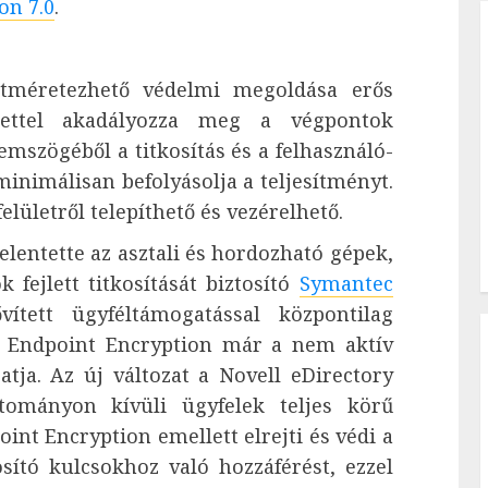
on 7.0
.
tméretezhető védelmi megoldása erős
yelettel akadályozza meg a végpontok
emszögéből a titkosítás és a felhasználó-
inimálisan befolyásolja a teljesítményt.
elületről telepíthető és vezérelhető.
lentette az asztali és hordozható gépek,
 fejlett titkosítását biztosító
Symantec
vített ügyféltámogatással központilag
c Endpoint Encryption már a nem aktív
atja. Az új változat a Novell eDirectory
tományon kívüli ügyfelek teljes körű
int Encryption emellett elrejti és védi a
ító kulcsokhoz való hozzáférést, ezzel