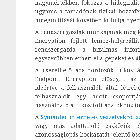
nagymértékben fokozza a hidegindítá
ugyanis a támadónak fizikai hozzáf
hidegindítását követően ki tudja nyern
A rendszergazdák munkájának még k
Encryption fejlett lemez-helyreáll
rendszergazda a bizalmas info
egyszerűbben érheti el a gépeket és áll
A cserélhető adathordozók titkosítá
Endpoint Encryption elősegíti az 
ideértve a felhasználók által létreh
felhasználók egy adott csoportjá
használható a titkosított adatokhoz t
A
Symantec internetes veszélyekről s
vagy más adattároló eszközök el
azonosságlopás kockázatát jelentő öss