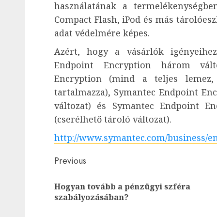
használatának a termelékenységben
Compact Flash, iPod és más tárolóesz
adat védelmére képes.
Azért, hogy a vásárlók igényeihe
Endpoint Encryption három vált
Encryption (mind a teljes lemez,
tartalmazza), Symantec Endpoint Encr
változat) és Symantec Endpoint En
(cserélhető tároló változat).
http://www.symantec.com/business/e
Post
Previous
navigation
Hogyan tovább a pénzügyi szféra
szabályozásában?