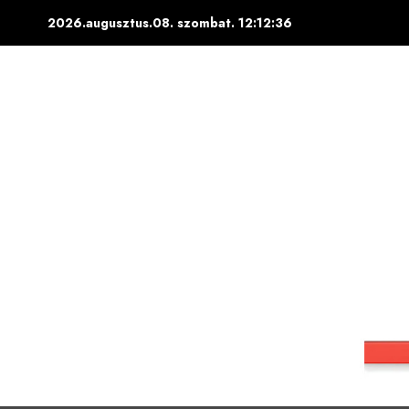
Skip
2026.augusztus.08. szombat.
12:12:37
to
content