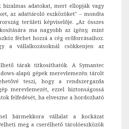
k bizalmas adatokat, mert ellopják vagy
ket, az adattároló eszközöket" – mondta
rszág területi képviselője. „Az összes
tkosítására ma nagyobb az igény, mint
szköz férhet hozzá a cég erőforrásaihoz.
gy a vállalkozásoknál csökkenjen az
lhető tárak titkosíthatók. A Symantec
ndows-alapú gépek merevlemezén tárolt
ehetővé teszi, hogy a rendszergazda
gép merevlemezét, ezzel biztonságossá
tok felfedését, ha elveszne a hordozható
nel bármekkora vállalat a kockázat
elheti meg a cserélhető tárolóeszközök