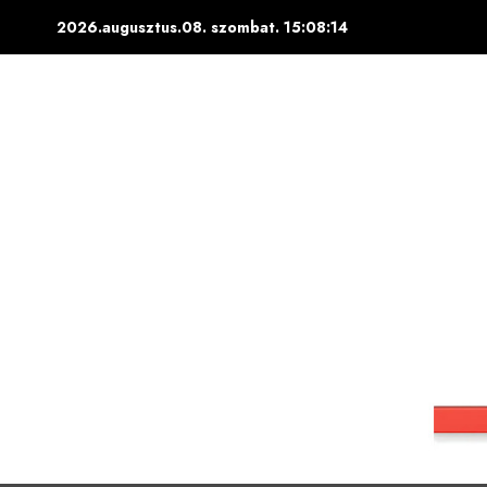
Skip
2026.augusztus.08. szombat.
15:08:15
to
content