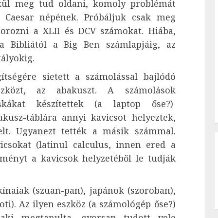
lkül meg tud oldani, komoly problémát
us Caesar népének. Próbáljuk csak meg
orozni a XLII és DCV számokat. Hiába,
 Bibliától a Big Ben számlapjáig, az
tályokig.
ségére sietett a számolással bajlódó
eszközt, az abakuszt. A számolások
skákat készítettek (a laptop őse?)
kusz-táblára annyi kavicsot helyeztek,
lt. Ugyanezt tették a másik számmal.
csokat (latinul calculus, innen ered a
ményt a kavicsok helyzetéből le tudják
ínaiak (szuan-pan), japánok (szoroban),
oti). Az ilyen eszköz (a számológép őse?)
 aki megtanulta, gyorsan tudott vele