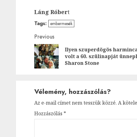
Láng Róber
t
Tags:
embermesék
Post
Previous
navigation
Ilyen szuperdögös harminc
volt a 60. szülinapját ünnep
Sharon Stone
Vélemény, hozzászólás?
Az e-mail címet nem tesszük közzé.
A kötel
Hozzászólás
*