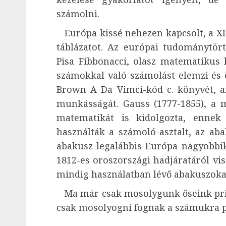
számolni.
Európa kissé nehezen kapcsolt, a XII
táblázatot. Az európai tudománytör
Pisa Fibbonacci, olasz matematikus 
számokkal való számolást elemzi és ö
Brown A Da Vimci-kód c. könyvét, a
munkásságát. Gauss (1777-1855), a 
matematikát is kidolgozta, ennek
használták a számoló-asztalt, az aba
abakusz legalábbis Európa nagyobbik
1812-es oroszországi hadjáratáról v
mindig használatban lévő abakuszoka
Ma már csak mosolygunk őseink prim
csak mosolyogni fognak a számukra p