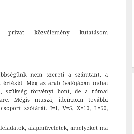
ás privát közvélemény kutatásom
öbbségünk nem szereti a számtant, a
értékét. Még az arab (valójában indiai
k, szükség törvényt bont, de a római
kre. Mégis muszáj ideírnom további
oport szótárát. I=1, V=5, X=10, L=50,
feladatok, alapműveletek, amelyeket ma