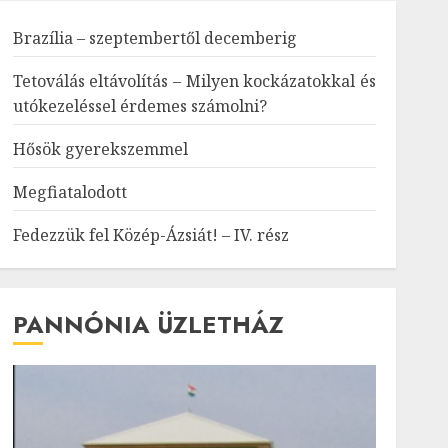
Brazília – szeptembertől decemberig
Tetoválás eltávolítás – Milyen kockázatokkal és
utókezeléssel érdemes számolni?
Hősök gyerekszemmel
Megfiatalodott
Fedezzük fel Közép-Ázsiát! – IV. rész
PANNÓNIA ÜZLETHÁZ