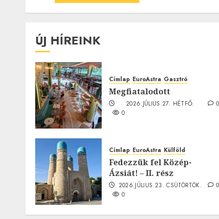
ÚJ HÍREINK
Címlap
EuroAstra
Gasztró
Megfiatalodott
2026.JÚLIUS.27. HÉTFŐ.
0
Címlap
EuroAstra
Külföld
Fedezzük fel Közép-
Ázsiát! – II. rész
2026.JÚLIUS.23. CSÜTÖRTÖK.
0