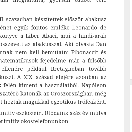
I. században készítettek először abakusz
ténet egyik fontos emléke Leonardo de
könyve a Liber Abaci, ami a hindi-arab
sszeveti az abakusszal. Aki olvasta Dan
nnak nem kell bemutatni Fibonaccit és
matematikusok fejedelme már a felsőbb
 ellenére például Bretagneban tovább
kuszt. A XIX. század elejére azonban az
 felén kiment a használatból. Napóleon
isszatérő katonák az Oroszországban még
t hoztak magukkal egzotikus trófeaként.
itív eszközein. Utódaink száz év múlva
rimitív okostelefonunkon.