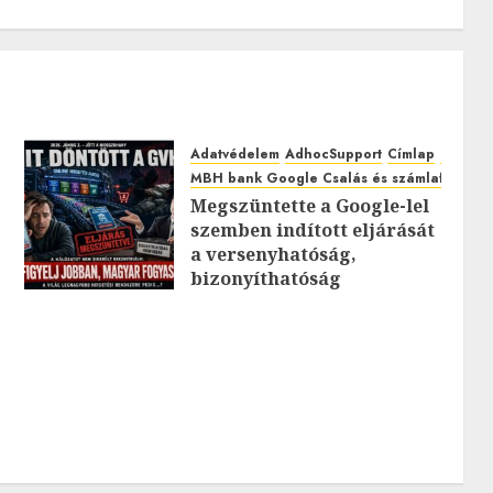
Adatvédelem
AdhocSupport
Címlap
EuroAst
MBH bank Google Csalás és számlafeltörés
Megszüntette a Google-lel
szemben indított eljárását
0
a versenyhatóság,
bizonyíthatóság
hiányában: TE mit
gondolsz erről?
2026.JÚLIUS.23. CSÜTÖRTÖK.
0
0
0