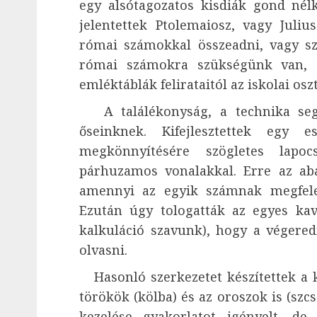
egy alsótagozatos kisdiák gond né
jelentettek Ptolemaiosz, vagy Juli
római számokkal összeadni, vagy sz
római számokra szükségünk van, a
emléktáblák felirataitól az iskolai osz
A találékonyság, a technika segít
őseinknek. Kifejlesztettek egy 
megkönnyítésére szögletes lapoc
párhuzamos vonalakkal. Erre az aba
amennyi az egyik számnak megfele
Ezután úgy tologatták az egyes kavi
kalkuláció szavunk), hogy a végered
olvasni.
Hasonló szerkezetet készítettek a k
törökök (kölba) és az oroszok is (szcs
kezelése gyakorlatot igényelt, de