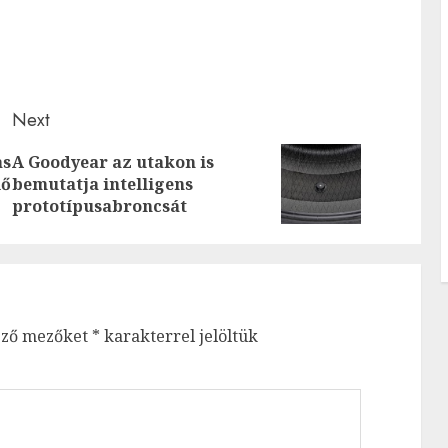
Next
as
A Goodyear az utakon is
Previous
Next
lő
bemutatja intelligens
post:
post:
prototípusabroncsát
ező mezőket
*
karakterrel jelöltük