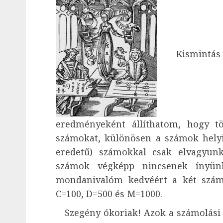
Kismint
eredményeként állíthatom, hogy t
számokat, különösen a számok helyi 
eredetű) számokkal csak elvagyun
számok végképp nincsenek ínyün
mondanivalóm kedvéért a két számcs
C=100, D=500 és M=1000.
Szegény ókoriak! Azok a számolási 