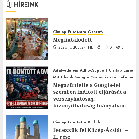
ÚJ HÍREINK
Címlap
EuroAstra
Gasztró
Megfiatalodott
2026.JÚLIUS.27. HÉTFŐ.
0
0
Adatvédelem
AdhocSupport
Címlap
EuroAst
MBH bank Google Csalás és számlafeltörés 
Megszüntette a Google-lel
szemben indított eljárását a
versenyhatóság,
bizonyíthatóság hiányában:
TE mit gondolsz erről?
2026.JÚLIUS.23. CSÜTÖRTÖK.
0
Címlap
EuroAstra
Külföld
0
Fedezzük fel Közép-Ázsiát! –
II. rész