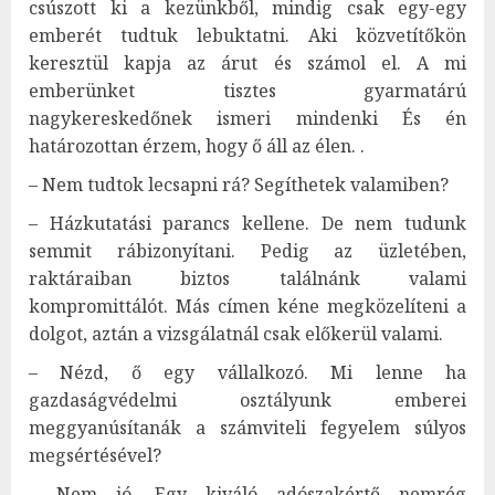
csúszott ki a kezünkből, mindig csak egy-egy
emberét tudtuk lebuktatni. Aki közvetítőkön
keresztül kapja az árut és számol el. A mi
emberünket tisztes gyarmatárú
nagykereskedőnek ismeri mindenki És én
határozottan érzem, hogy ő áll az élen. .
– Nem tudtok lecsapni rá? Segíthetek valamiben?
– Házkutatási parancs kellene. De nem tudunk
semmit rábizonyítani. Pedig az üzletében,
raktáraiban biztos találnánk valami
kompromittálót. Más címen kéne megközelíteni a
dolgot, aztán a vizsgálatnál csak előkerül valami.
– Nézd, ő egy vállalkozó. Mi lenne ha
gazdaságvédelmi osztályunk emberei
meggyanúsítanák a számviteli fegyelem súlyos
megsértésével?
– Nem jó. Egy kiváló adószakértő nemrég