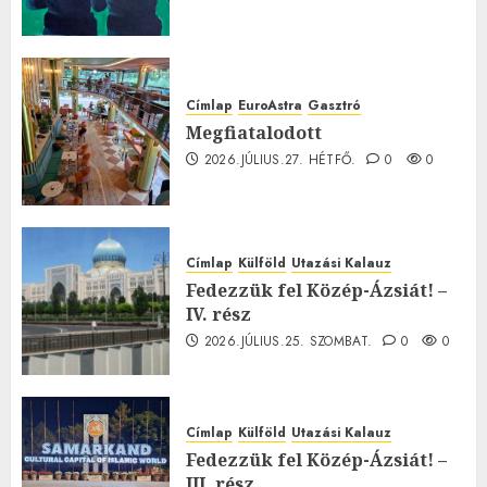
Címlap
EuroAstra
Gasztró
Megfiatalodott
2026.JÚLIUS.27. HÉTFŐ.
0
0
Címlap
Külföld
Utazási Kalauz
Fedezzük fel Közép-Ázsiát! –
IV. rész
2026.JÚLIUS.25. SZOMBAT.
0
0
Címlap
Külföld
Utazási Kalauz
Fedezzük fel Közép-Ázsiát! –
III. rész