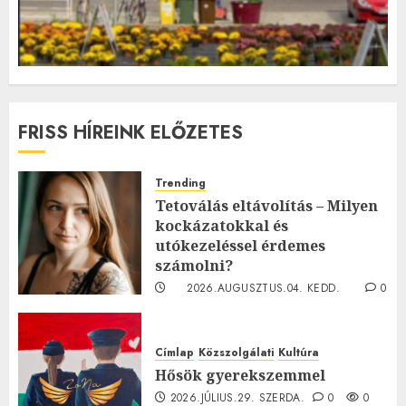
FRISS HÍREINK ELŐZETES
Trending
Tetoválás eltávolítás – Milyen
kockázatokkal és
utókezeléssel érdemes
számolni?
2026.AUGUSZTUS.04. KEDD.
0
0
Címlap
Közszolgálati
Kultúra
Hősök gyerekszemmel
2026.JÚLIUS.29. SZERDA.
0
0