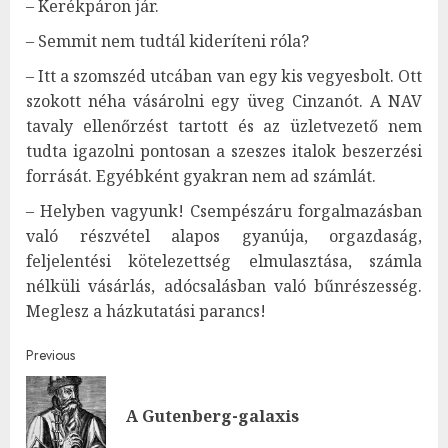
– Kerékpáron jár.
– Semmit nem tudtál kideríteni róla?
– Itt a szomszéd utcában van egy kis vegyesbolt. Ott
szokott néha vásárolni egy üveg Cinzanót. A NAV
tavaly ellenőrzést tartott és az üzletvezető nem
tudta igazolni pontosan a szeszes italok beszerzési
forrását. Egyébként gyakran nem ad számlát.
– Helyben vagyunk! Csempészáru forgalmazásban
való részvétel alapos gyanúja, orgazdaság,
feljelentési kötelezettség elmulasztása, számla
nélküli vásárlás, adócsalásban való bűnrészesség.
Meglesz a házkutatási parancs!
Post
Previous
navigation
Pre
A Gutenberg-galaxis
post