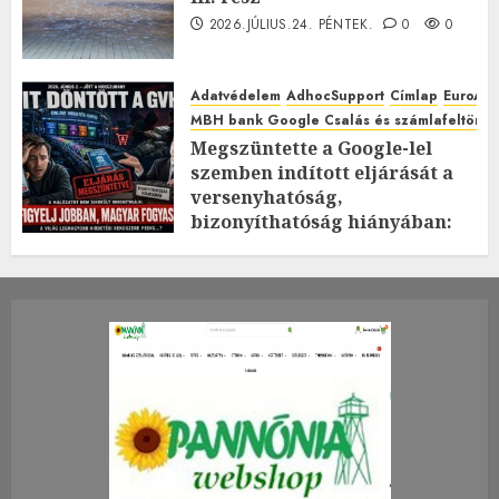
2026.JÚLIUS.24. PÉNTEK.
0
0
Adatvédelem
AdhocSupport
Címlap
EuroAst
MBH bank Google Csalás és számlafeltörés 
Megszüntette a Google-lel
szemben indított eljárását a
versenyhatóság,
bizonyíthatóság hiányában:
TE mit gondolsz erről?
2026.JÚLIUS.23. CSÜTÖRTÖK.
0
0