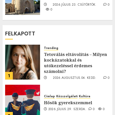
2026.JÚLIUS.23. CSÜTÖRTÖK.
0
0
FELKAPOTT
Trending
Tetoválás eltávolítás – Milyen
kockázatokkal és
utókezeléssel érdemes
számolni?
1
2026.AUGUSZTUS.04. KEDD.
0
0
Címlap
Közszolgálati
Kultúra
Hősök gyerekszemmel
2026.JÚLIUS.29. SZERDA.
0
0