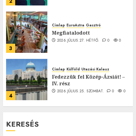
2
Címlap
EuroAstra
Gasztró
Megfiatalodott
2026.JÚLIUS.27. HÉTFŐ.
0
0
3
Címlap
Külföld
Utazási Kalauz
Fedezzük fel Közép-Ázsiát! –
IV. rész
2026.JÚLIUS.25. SZOMBAT.
0
0
4
KERESÉS