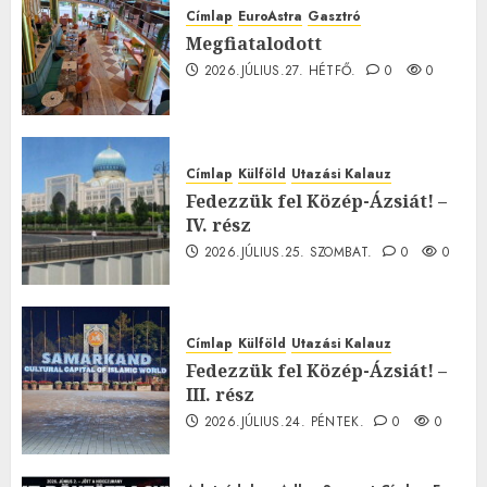
Címlap
EuroAstra
Gasztró
Megfiatalodott
2026.JÚLIUS.27. HÉTFŐ.
0
0
Címlap
Külföld
Utazási Kalauz
Fedezzük fel Közép-Ázsiát! –
IV. rész
2026.JÚLIUS.25. SZOMBAT.
0
0
Címlap
Külföld
Utazási Kalauz
Fedezzük fel Közép-Ázsiát! –
III. rész
2026.JÚLIUS.24. PÉNTEK.
0
0