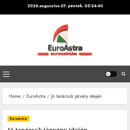
Skip
2026.augusztus.07. péntek.
05:24:41
to
content
Primary
Menu
Home
EuroAstra
Jó tanácsok járvány idején
EuroAstra
Jó tanácsok járvány idején