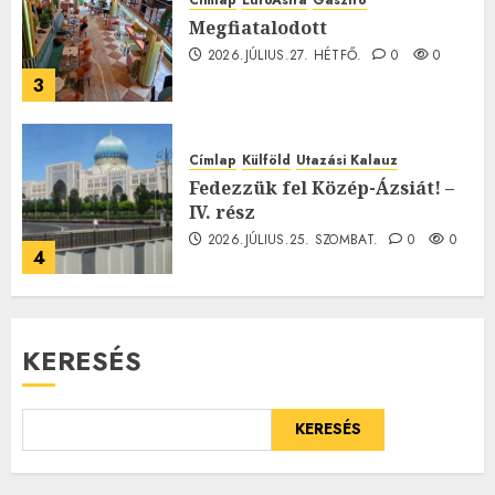
Címlap
EuroAstra
Gasztró
Megfiatalodott
2026.JÚLIUS.27. HÉTFŐ.
0
0
3
Címlap
Külföld
Utazási Kalauz
Fedezzük fel Közép-Ázsiát! –
IV. rész
2026.JÚLIUS.25. SZOMBAT.
0
0
4
KERESÉS
KERESÉS