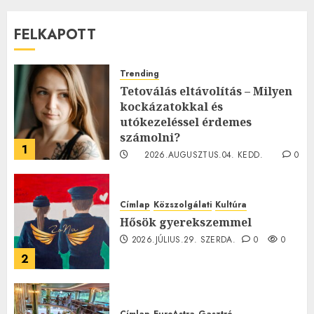
FELKAPOTT
Trending
Tetoválás eltávolítás – Milyen
kockázatokkal és
utókezeléssel érdemes
számolni?
1
2026.AUGUSZTUS.04. KEDD.
0
0
Címlap
Közszolgálati
Kultúra
Hősök gyerekszemmel
2026.JÚLIUS.29. SZERDA.
0
0
2