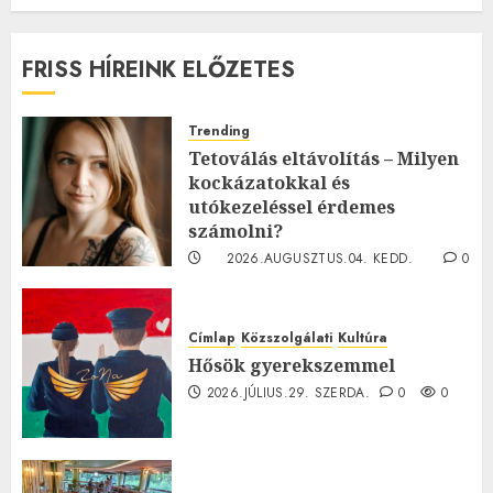
FRISS HÍREINK ELŐZETES
Trending
Tetoválás eltávolítás – Milyen
kockázatokkal és
utókezeléssel érdemes
számolni?
2026.AUGUSZTUS.04. KEDD.
0
0
Címlap
Közszolgálati
Kultúra
Hősök gyerekszemmel
2026.JÚLIUS.29. SZERDA.
0
0