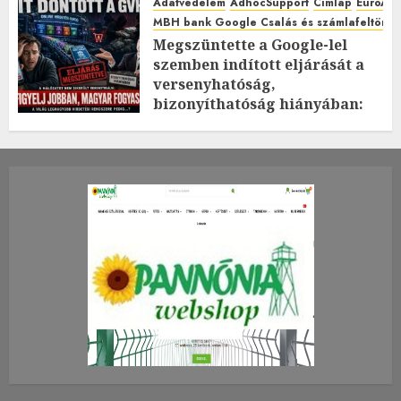
Adatvédelem
AdhocSupport
Címlap
EuroAst
MBH bank Google Csalás és számlafeltörés 
Megszüntette a Google-lel
szemben indított eljárását a
versenyhatóság,
bizonyíthatóság hiányában:
TE mit gondolsz erről?
2026.JÚLIUS.23. CSÜTÖRTÖK.
0
0