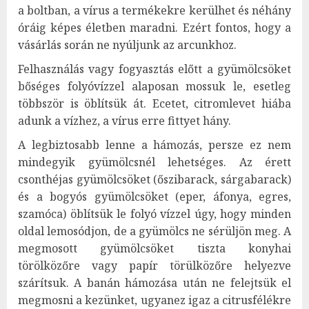
a boltban, a vírus a termékekre kerülhet és néhány
óráig képes életben maradni. Ezért fontos, hogy a
vásárlás során ne nyúljunk az arcunkhoz.
Felhasználás vagy fogyasztás előtt a gyümölcsöket
bőséges folyóvízzel alaposan mossuk le, esetleg
többször is öblítsük át. Ecetet, citromlevet hiába
adunk a vízhez, a vírus erre fittyet hány.
A legbiztosabb lenne a hámozás, persze ez nem
mindegyik gyümölcsnél lehetséges. Az érett
csonthéjas gyümölcsöket (őszibarack, sárgabarack)
és a bogyós gyümölcsöket (eper, áfonya, egres,
szamóca) öblítsük le folyó vízzel úgy, hogy minden
oldal lemosódjon, de a gyümölcs ne sérüljön meg. A
megmosott gyümölcsöket tiszta konyhai
törölközőre vagy papír törülközőre helyezve
szárítsuk. A banán hámozása után ne felejtsük el
megmosni a kezünket, ugyanez igaz a citrusfélékre