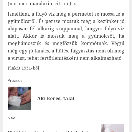
(narancs, mandarin, citrom) is.
Ismétlem, a folyó víz még a permetet se mossa le a
gyümölcsről. És persze mossuk meg a kezünket jó
alaposan fél alkarig szappannal, langyos folyó víz
alatt. Akkor is mossuk meg a gyümölcsöt, ha
meghámozzuk és megfőzzük kompótnak. Végül
még egy jó tanács, a hűtés, fagyasztás nem öli meg
a vírust, tehát fertőtlenítésként nem alkalmazható.
Plakát 1931-ből
Post
Previous
navigation
Pre
Aki keres, talál
post
Next