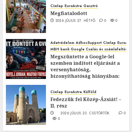
Címlap
EuroAstra
Gasztró
Megfiatalodott
2026.JÚLIUS.27. HÉTFŐ.
0
0
Adatvédelem
AdhocSupport
Címlap
EuroAst
MBH bank Google Csalás és számlafeltörés 
Megszüntette a Google-lel
szemben indított eljárását a
versenyhatóság,
bizonyíthatóság hiányában:
TE mit gondolsz erről?
2026.JÚLIUS.23. CSÜTÖRTÖK.
0
Címlap
EuroAstra
Külföld
0
Fedezzük fel Közép-Ázsiát! –
II. rész
2026.JÚLIUS.23. CSÜTÖRTÖK.
0
0