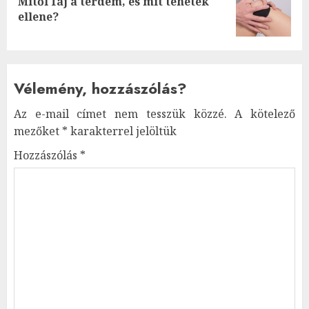
Mitől fáj a térdem, és mit tehetek
Next
ellene?
post:
Vélemény, hozzászólás?
Az e-mail címet nem tesszük közzé.
A kötelező
mezőket
*
karakterrel jelöltük
Hozzászólás
*