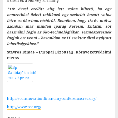
a Cseh és a Norvég kormány.
?Tíz évvel ezelõtt alig lett volna hihetõ, ha egy
nemzetközi üzleti találkozó egy szekciót hozott volna
létre az öko-innovációról. Remélem, hogy tíz év múlva
azonban már minden iparág keresni, kutatni, sõt
használni fogja az öko-technológiákat. Természetesnek
fogjuk ezt venni – hasonlóan az IT szektor által nyújtott
lehetõségekhez."
Stavros Dimas – Európai Bizottság, Környezetvédelmi
Biztos
http://ecoinnovationfinancingconference.rec.org/
http://www.rec.org/
Previous