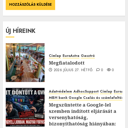
ÚJ HÍREINK
Címlap
EuroAstra
Gasztró
Megfiatalodott
2026.JÚLIUS.27. HÉTFŐ.
0
0
Adatvédelem
AdhocSupport
Címlap
EuroAst
MBH bank Google Csalás és számlafeltörés 
Megszüntette a Google-lel
szemben indított eljárását a
versenyhatóság,
bizonyíthatóság hiányában: