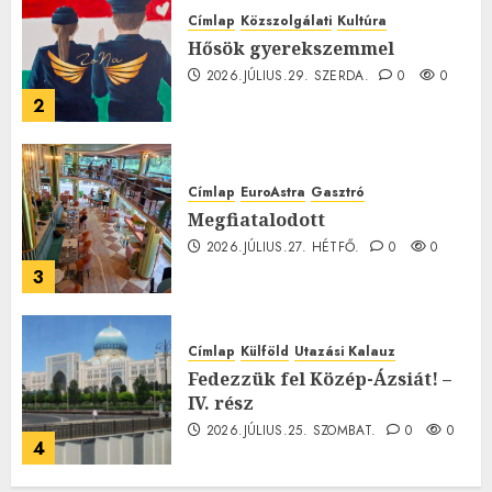
Címlap
Közszolgálati
Kultúra
Hősök gyerekszemmel
2026.JÚLIUS.29. SZERDA.
0
0
2
Címlap
EuroAstra
Gasztró
Megfiatalodott
2026.JÚLIUS.27. HÉTFŐ.
0
0
3
Címlap
Külföld
Utazási Kalauz
Fedezzük fel Közép-Ázsiát! –
IV. rész
2026.JÚLIUS.25. SZOMBAT.
0
0
4