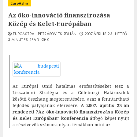
EuroAstra
Az öko-innováció finanszírozása
Közép és Kelet-Európában
EUROASTRA - PETRÁSOVITS ZOLTÁN
2007.ÁPRILIS.23. HÉTFŐ.
3 MINUTES READ
0
Az Európai Unió hatalmas erõfeszítéseket tesz a
Lisszaboni Stratégia és a Göteburgi Határozatok
közötti összhang megteremtésére, azaz a fenntartható
fejlõdés pályájának elérésére.
A 2007. április 23-án
rendezett ?Az öko-innováció finanszírozása Közép
és Kelet-Európában" konferencia
átfogó képet nyújt
a résztvevõk számára olyan témákban mint az