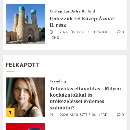
TE mit gondolsz erről?
2026.JÚLIUS.23. CSÜTÖRTÖK.
0
Címlap
EuroAstra
Külföld
0
Fedezzük fel Közép-Ázsiát! –
II. rész
2026.JÚLIUS.23. CSÜTÖRTÖK.
0
0
FELKAPOTT
Trending
Tetoválás eltávolítás – Milyen
kockázatokkal és
utókezeléssel érdemes
számolni?
1
2026.AUGUSZTUS.04. KEDD.
0
0