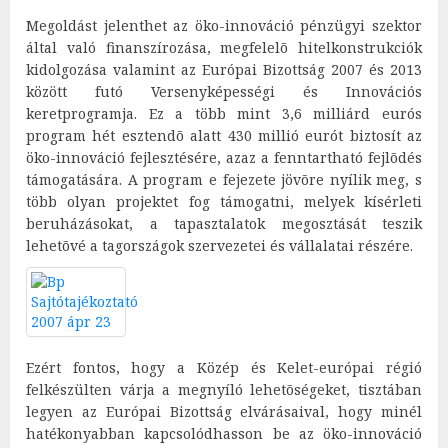
Megoldást jelenthet az öko-innováció pénzügyi szektor
által való finanszírozása, megfelelõ hitelkonstrukciók
kidolgozása valamint az Európai Bizottság 2007 és 2013
között futó Versenyképességi és Innovációs
keretprogramja. Ez a több mint 3,6 milliárd eurós
program hét esztendõ alatt 430 millió eurót biztosít az
öko-innováció fejlesztésére, azaz a fenntartható fejlõdés
támogatására. A program e fejezete jövõre nyílik meg, s
több olyan projektet fog támogatni, melyek kísérleti
beruházásokat, a tapasztalatok megosztását teszik
lehetõvé a tagországok szervezetei és vállalatai részére.
Ezért fontos, hogy a Közép és Kelet-európai régió
felkészülten várja a megnyíló lehetõségeket, tisztában
legyen az Európai Bizottság elvárásaival, hogy minél
hatékonyabban kapcsolódhasson be az öko-innováció