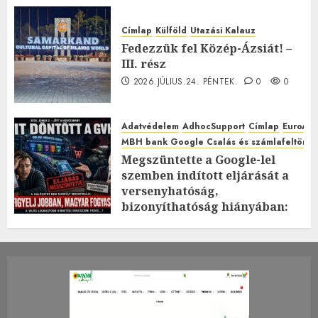
Címlap
Külföld
Utazási Kalauz
Fedezzük fel Közép-Ázsiát! –
III. rész
2026.JÚLIUS.24. PÉNTEK.
0
0
Adatvédelem
AdhocSupport
Címlap
EuroAst
MBH bank Google Csalás és számlafeltörés 
Megszüntette a Google-lel
szemben indított eljárását a
versenyhatóság,
bizonyíthatóság hiányában:
TE mit gondolsz erről?
2026.JÚLIUS.23. CSÜTÖRTÖK.
0
0