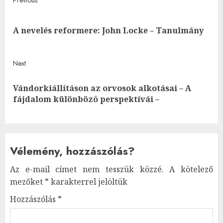
Post
navigation
Pre
A nevelés reformere: John Locke – Tanulmány
post
Next
Vándorkiállításon az orvosok alkotásai – A
Next
fájdalom különbözõ perspektívái –
post:
Vélemény, hozzászólás?
Az e-mail címet nem tesszük közzé.
A kötelező
mezőket
*
karakterrel jelöltük
Hozzászólás
*