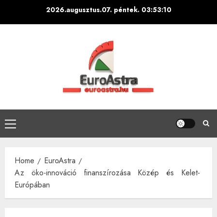
Skip
2026.augusztus.07. péntek.
03:53:10
to
content
Primary
Menu
Home
EuroAstra
Az öko-innováció finanszírozása Közép és Kelet-
Európában