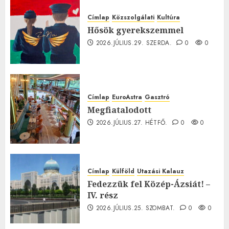
Címlap
Közszolgálati
Kultúra
Hősök gyerekszemmel
2026.JÚLIUS.29. SZERDA.
0
0
Címlap
EuroAstra
Gasztró
Megfiatalodott
2026.JÚLIUS.27. HÉTFŐ.
0
0
Címlap
Külföld
Utazási Kalauz
Fedezzük fel Közép-Ázsiát! –
IV. rész
2026.JÚLIUS.25. SZOMBAT.
0
0