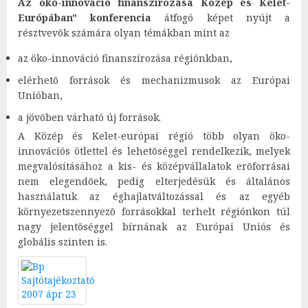
Az öko-innováció finanszírozása Közép és Kelet-
Európában" konferencia
átfogó képet nyújt a
résztvevõk számára olyan témákban mint az
az öko-innováció finanszírozása régiónkban,
elérhetõ források és mechanizmusok az Európai
Unióban,
a jövõben várható új források.
A Közép és Kelet-európai régió több olyan öko-
innovációs ötlettel és lehetõséggel rendelkezik, melyek
megvalósításához a kis- és középvállalatok erõforrásai
nem elegendõek, pedig elterjedésük és általános
használatuk az éghajlatváltozással és az egyéb
környezetszennyezõ forrásokkal terhelt régiónkon túl
nagy jelentõséggel bírnának az Európai Uniós és
globális szinten is.