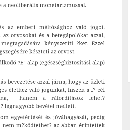
a neoliberális monetarizmussal.
 és az emberi méltósághoz való jogot.
i az orvosokat és a betegápolókat azzal,
 megtagadására kényszeríti ?ket. Ezzel
szegésére készteti az orvost.
álkodó ?E" alap (egészségbiztosítási alap)
ítás bevezetése azzal járna, hogy az üzleti
s élethez való jogunkat, hiszen a f? cél
lna, hanem a ráfordítások lehet?
t? legnagyobb bevétel mellett.
lom egyetértését és jóváhagyását, pedig
 nem m?ködtethet? az abban érintettek