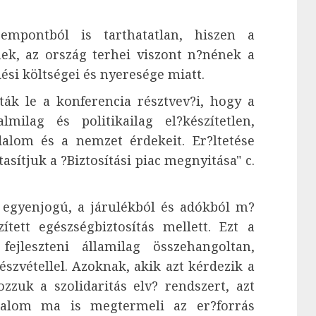
empontból is tarthatatlan, hiszen a
ek, az ország terhei viszont n?nének a
si költségei és nyeresége miatt.
ák le a konferencia résztvev?i, hogy a
lmilag és politikailag el?készítetlen,
dalom és a nemzet érdekeit. Er?ltetése
sítjuk a ?Biztosítási piac megnyitása" c.
?, egyenjogú, a járulékból és adókból m?
ített egészségbiztosítás mellett. Ezt a
ejleszteni államilag összehangoltan,
észvétellel. Azoknak, akik azt kérdezik a
zzuk a szolidaritás elv? rendszert, azt
dalom ma is megtermeli az er?forrás