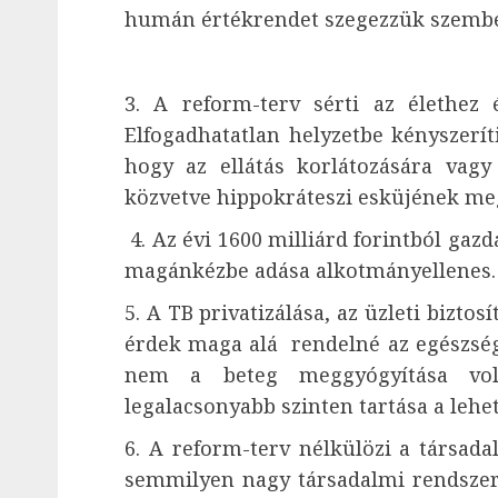
humán értékrendet szegezzük szembe 
3. A reform-terv sérti az élethez
Elfogadhatatlan helyzetbe kényszerít
hogy az ellátás korlátozására vagy
közvetve hippokráteszi esküjének meg
4. Az évi 1600 milliárd forintból gazd
magánkézbe adása alkotmányellenes.
5. A TB privatizálása, az üzleti biztos
érdek maga alá rendelné az egészsége
nem a beteg meggyógyítása vo
legalacsonyabb szinten tartása a lehe
6. A reform-terv nélkülözi a társada
semmilyen nagy társadalmi rendszer