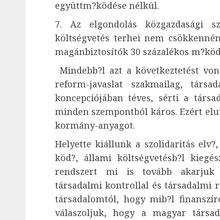
együttm?ködése nélkül.
7. Az elgondolás közgazdasági sz
költségvetés terhei nem csökkennén
magánbiztosítók 30 százalékos m?ködé
Mindebb?l azt a következtetést vont
reform-javaslat szakmailag, társada
koncepciójában téves, sérti a társa
minden szempontból káros. Ezért eluta
kormány-anyagot.
Helyette kiállunk a szolidaritás elv
köd?, állami költségvetésb?l kiegész
rendszert mi is tovább akarjuk f
társadalmi kontrollal és társadalmi r
társadalomtól, hogy mib?l finanszíro
válaszoljuk, hogy a magyar társa