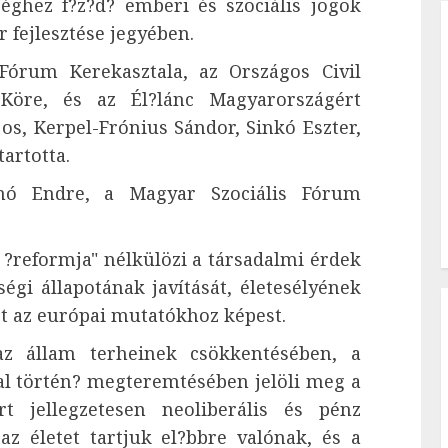
zséghez f?z?d? emberi és szociális jogok
 fejlesztése jegyében.
Fórum Kerekasztala, az Országos Civil
Köre, és az Él?lánc Magyarországért
jos, Kerpel-Frónius Sándor, Sinkó Eszter,
artotta.
imó Endre, a Magyar Szociális Fórum
?reformja" nélkülözi a társadalmi érdek
égi állapotának javítását, életesélyének
t az európai mutatókhoz képest.
z állam terheinek csökkentésében, a
sal történ? megteremtésében jelöli meg a
rt jellegzetesen neoliberális és pénz
az életet tartjuk el?bbre valónak, és a