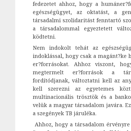
fedezetet ahhoz, hogy a humáner?fo
egészségügyet, az oktatást, a gen
társadalmi szolidaritást fenntartó szoc
a társadalommal egyeztetett válto
ködtetni.
Nem indokolt tehát az egészségüg
indoklással, hogy csak a magánt?ke be
er?forrásokat. Ahhoz viszont, h
megtermelt er?források a társ
fordítódjanak, változtatni kell az an
kell szerezni az egyetemes közt
multinacionális trösztök és a banko
velük a magyar társadalom javára. Ez
a szegények TB járuléka.
Ahhoz, hogy a társadalom érvényre j