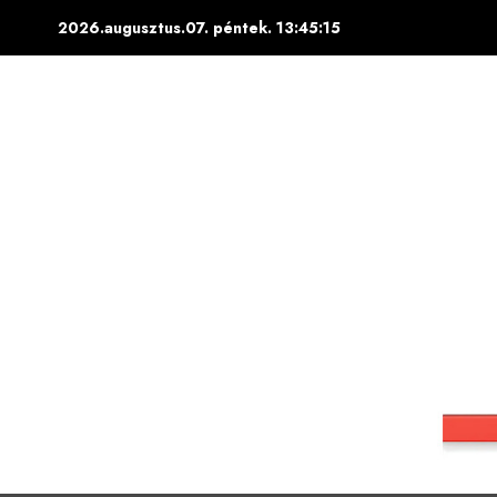
Skip
2026.augusztus.07. péntek.
13:45:16
to
content