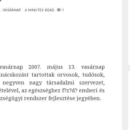
3. VASÁRNAP.
6 MINUTES READ
1
asárnap 2007. május 13. vasárnap
nácskozást tartottak orvosok, tudósok,
 negyven nagy társadalmi szervezet,
ételével, az egészséghez f?z?d? emberi és
zségügyi rendszer fejlesztése jegyében.