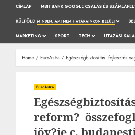
CÍMLAP
MBH BANK GOOGLE CSALÁS ÉS SZÁMLAFEL
KÜLFÖLD
BE
MINDEN, AMI NEM HATÁRAINKON BELÜLI
MARKETING
SPORT
TECH
UTAZÁSI KAL
Home
EuroAstra
Egészségbiztosítás: fejlesztés vag
EuroAstra
Egészségbiztosítás
reform? ­ összefog
jöv?je c. budapest