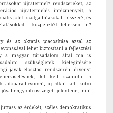
rrásokat újratermel? rendszereket, az
erációs újratermelés intézményeit, a
iális jóléti szolgáltatásokat ­ ésszer?, és
ztatásokkal ­ közpénzb?l lehessen m?
y és az oktatás piacosítása azzal az
vonásával lehet biztosítani a fejlesztési
ogy a magyar társadalom által ma is
adalmi szükségletek kielégítésére
yagi javak elosztási rendszerén, érvényt
eherviselésnek, fel kell számolni a
k adóparadicsomát, új alkut kell kötni
 jóval nagyobb összeget jelentene, mint
uttass az érdekét, széles demokratikus