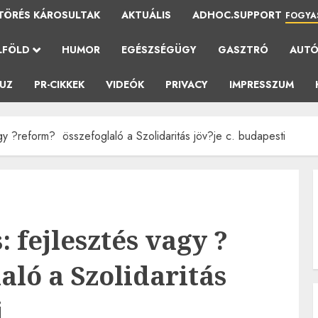
TÖRÉS KÁROSULTAK
AKTUÁLIS
ADHOC.SUPPORT
FOGYA
LFÖLD
HUMOR
EGÉSZSÉGÜGY
GASZTRÓ
AUT
AUZ
PR-CIKKEK
VIDEÓK
PRIVACY
IMPRESSZUM
y ?reform? ­ összefoglaló a Szolidaritás jöv?je c. budapesti
: fejlesztés vagy ?
laló a Szolidaritás
i