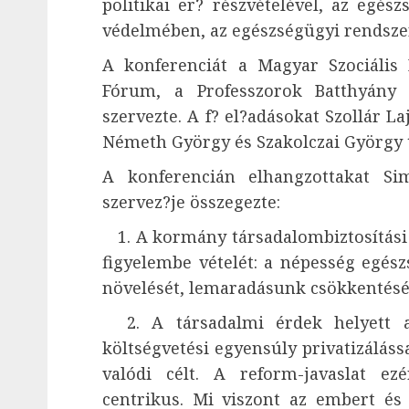
politikai er? részvételével, az egés
védelmében, az egészségügyi rendszer
A konferenciát a Magyar Szociális 
Fórum, a Professzorok Batthyány 
szervezte. A f? el?adásokat Szollár La
Németh György és Szakolczai György t
A konferencián elhangzottakat S
szervez?je összegezte:
1. A kormány társadalombiztosítási 
figyelembe vételét: a népesség egészs
növelését, lemaradásunk csökkentésé
2. A társadalmi érdek helyett a
költségvetési egyensúly privatizálás
valódi célt. A reform-javaslat ezé
centrikus. Mi viszont az embert és 