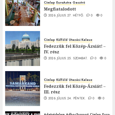
Címlap
EuroAstra
Gasztró
Megfiatalodott
2026.JÚLIUS.27. HÉTFŐ.
0
0
Címlap
Külföld
Utazási Kalauz
Fedezzük fel Közép-Ázsiát! –
IV. rész
2026.JÚLIUS.25. SZOMBAT.
0
0
Címlap
Külföld
Utazási Kalauz
Fedezzük fel Közép-Ázsiát! –
III. rész
2026.JÚLIUS.24. PÉNTEK.
0
0
Adatvédelem
AdhocSupport
Címlap
EuroAst