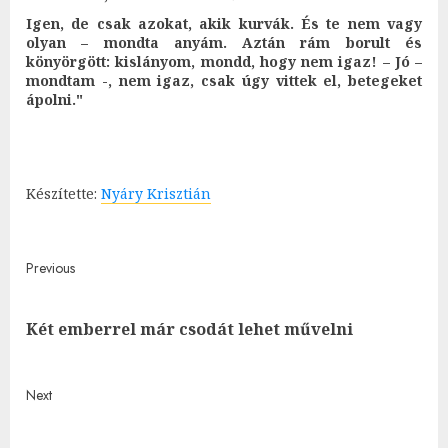
Igen, de csak azokat, akik kurvák. És te nem vagy
olyan – mondta anyám. Aztán rám borult és
könyörgött: kislányom, mondd, hogy nem igaz! – Jó –
mondtam -, nem igaz, csak úgy vittek el, betegeket
ápolni."
Készítette:
Nyáry Krisztián
Post
Previous
navigation
Pre
Két emberrel már csodát lehet művelni
post
Next