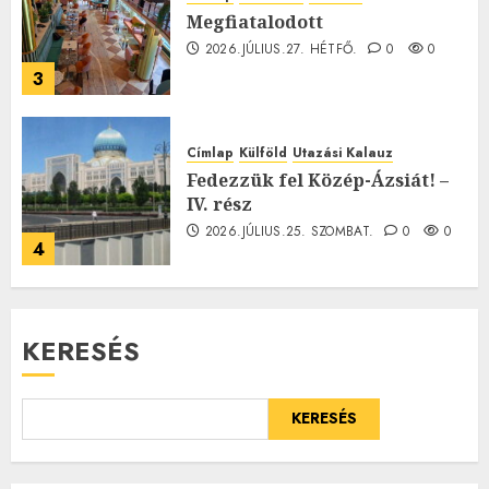
Megfiatalodott
2026.JÚLIUS.27. HÉTFŐ.
0
0
3
Címlap
Külföld
Utazási Kalauz
Fedezzük fel Közép-Ázsiát! –
IV. rész
2026.JÚLIUS.25. SZOMBAT.
0
0
4
KERESÉS
KERESÉS