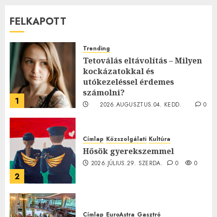
FELKAPOTT
Trending
Tetoválás eltávolítás – Milyen
kockázatokkal és
utókezeléssel érdemes
számolni?
1
2026.AUGUSZTUS.04. KEDD.
0
0
Címlap
Közszolgálati
Kultúra
Hősök gyerekszemmel
2026.JÚLIUS.29. SZERDA.
0
0
2
Címlap
EuroAstra
Gasztró