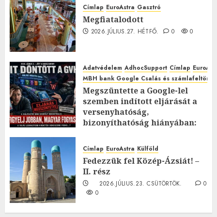
Címlap
EuroAstra
Gasztró
Megfiatalodott
2026.JÚLIUS.27. HÉTFŐ.
0
0
Adatvédelem
AdhocSupport
Címlap
EuroAst
MBH bank Google Csalás és számlafeltörés 
Megszüntette a Google-lel
szemben indított eljárását a
versenyhatóság,
bizonyíthatóság hiányában:
TE mit gondolsz erről?
2026.JÚLIUS.23. CSÜTÖRTÖK.
0
Címlap
EuroAstra
Külföld
0
Fedezzük fel Közép-Ázsiát! –
II. rész
2026.JÚLIUS.23. CSÜTÖRTÖK.
0
0