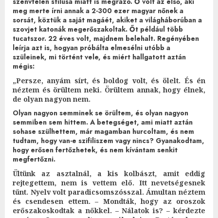
szenvtelen stílusa miatt is megrázó. Ő volt az első, aki
meg merte írni annak a 2-300 ezer magyar nőnek a
sorsát, köztük a saját magáét, akiket a világháborúban a
szovjet katonák megerőszakoltak. Őt például több
tucatszor. 22 éves volt, majdnem belehalt. Regényében
leírja azt is, hogyan próbálta elmesélni utóbb a
szüleinek, mi történt vele, és miért hallgatott aztán
mégis:
„Persze, anyám sírt, és boldog volt, és ölelt. És én
néztem és örültem neki. Örültem annak, hogy élnek,
de olyan nagyon nem.
Olyan nagyon semminek se örültem, és olyan nagyon
semmiben sem hittem. A betegséget, ami miatt aztán
sohase szülhettem, már magamban hurcoltam, és nem
tudtam, hogy van-e szifiliszem vagy nincs? Gyanakodtam,
hogy erősen fertőzhetek, és nem kívántam senkit
megfertőzni.
Ültünk az asztalnál, a kis kolbászt, amit eddig
rejtegettem, nem is vettem elő. Itt nevetségesnek
tűnt. Nyelv volt paradicsomszósszal. Ámultan néztem
és csendesen ettem. – Mondták, hogy az oroszok
erőszakoskodtak a nőkkel. – Nálatok is? – kérdezte