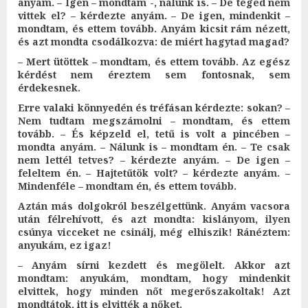
anyám. – Igen – mondtam -, nálunk is. – De téged nem
vittek el? – kérdezte anyám. – De igen, mindenkit –
mondtam, és ettem tovább. Anyám kicsit rám nézett,
és azt mondta csodálkozva: de miért hagytad magad?
– Mert ütöttek – mondtam, és ettem tovább. Az egész
kérdést nem éreztem sem fontosnak, sem
érdekesnek.
Erre valaki könnyedén és tréfásan kérdezte: sokan? –
Nem tudtam megszámolni – mondtam, és ettem
tovább. – És képzeld el, tetű is volt a pincében –
mondta anyám. – Nálunk is – mondtam én. – Te csak
nem lettél tetves? – kérdezte anyám. – De igen –
feleltem én. – Hajtetűtök volt? – kérdezte anyám. –
Mindenféle – mondtam én, és ettem tovább.
Aztán más dolgokról beszélgettünk. Anyám vacsora
után félrehívott, és azt mondta: kislányom, ilyen
csúnya vicceket ne csinálj, még elhiszik! Ránéztem:
anyukám, ez igaz!
– Anyám sírni kezdett és megölelt. Akkor azt
mondtam: anyukám, mondtam, hogy mindenkit
elvittek, hogy minden nőt megerőszakoltak! Azt
mondtátok, itt is elvitték a nőket.