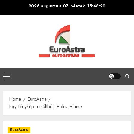
Skip
2026.augusztus.07. péntek.
15:48:21
to
content
Primary
Menu
Home
EuroAstra
Egy fénykép a múltból: Polcz Alaine
EuroAstra