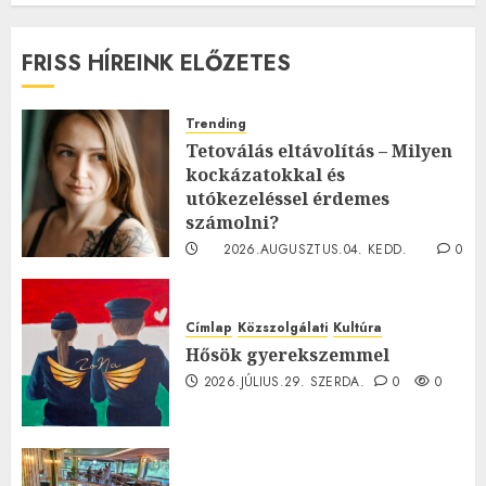
FRISS HÍREINK ELŐZETES
Trending
Tetoválás eltávolítás – Milyen
kockázatokkal és
utókezeléssel érdemes
számolni?
2026.AUGUSZTUS.04. KEDD.
0
0
Címlap
Közszolgálati
Kultúra
Hősök gyerekszemmel
2026.JÚLIUS.29. SZERDA.
0
0