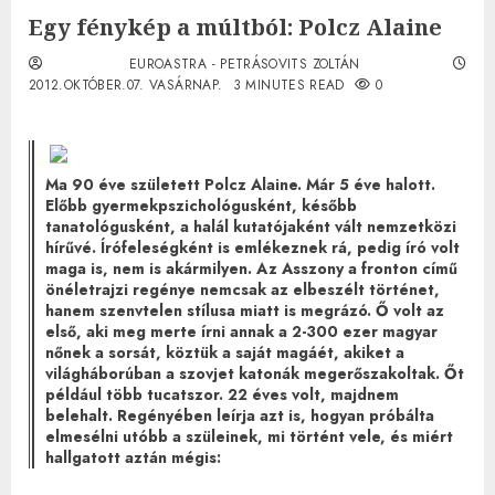
Egy fénykép a múltból: Polcz Alaine
EUROASTRA - PETRÁSOVITS ZOLTÁN
2012.OKTÓBER.07. VASÁRNAP.
3 MINUTES READ
0
Ma 90 éve született Polcz Alaine. Már 5 éve halott.
Előbb gyermekpszichológusként, később
tanatológusként, a halál kutatójaként vált nemzetközi
hírűvé. Írófeleségként is emlékeznek rá, pedig író volt
maga is, nem is akármilyen. Az Asszony a fronton című
önéletrajzi regénye nemcsak az elbeszélt történet,
hanem szenvtelen stílusa miatt is megrázó. Ő volt az
első, aki meg merte írni annak a 2-300 ezer magyar
nőnek a sorsát, köztük a saját magáét, akiket a
világháborúban a szovjet katonák megerőszakoltak. Őt
például több tucatszor. 22 éves volt, majdnem
belehalt. Regényében leírja azt is, hogyan próbálta
elmesélni utóbb a szüleinek, mi történt vele, és miért
hallgatott aztán mégis: