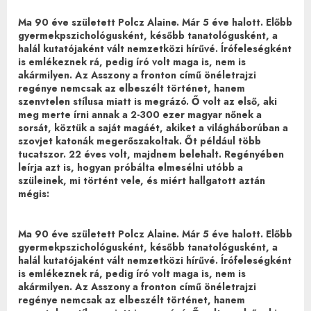
Ma 90 éve született Polcz Alaine. Már 5 éve halott. Előbb
gyermekpszichológusként, később tanatológusként, a
halál kutatójaként vált nemzetközi hírűvé. Írófeleségként
is emlékeznek rá, pedig író volt maga is, nem is
akármilyen. Az Asszony a fronton című önéletrajzi
regénye nemcsak az elbeszélt történet, hanem
szenvtelen stílusa miatt is megrázó. Ő volt az első, aki
meg merte írni annak a 2-300 ezer magyar nőnek a
sorsát, köztük a saját magáét, akiket a világháborúban a
szovjet katonák megerőszakoltak. Őt például több
tucatszor. 22 éves volt, majdnem belehalt. Regényében
leírja azt is, hogyan próbálta elmesélni utóbb a
szüleinek, mi történt vele, és miért hallgatott aztán
mégis:
Ma 90 éve született Polcz Alaine. Már 5 éve halott. Előbb
gyermekpszichológusként, később tanatológusként, a
halál kutatójaként vált nemzetközi hírűvé. Írófeleségként
is emlékeznek rá, pedig író volt maga is, nem is
akármilyen. Az Asszony a fronton című önéletrajzi
regénye nemcsak az elbeszélt történet, hanem