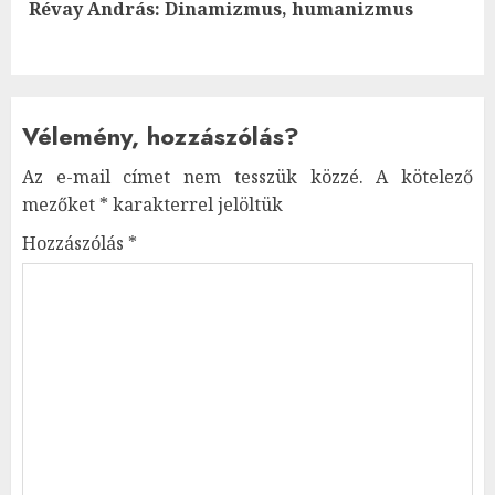
Next
Révay András: Dinamizmus, humanizmus
post:
Vélemény, hozzászólás?
Az e-mail címet nem tesszük közzé.
A kötelező
mezőket
*
karakterrel jelöltük
Hozzászólás
*