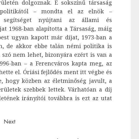
erületén dolgoznak. E sokszínű társaság
politikától – mondta el az elnök –
 segítséget nyújtani az állami és
at 1968-ban alapította a Társaság, máig
est ugyan kapott már díjat, 1973-ban a
, de akkor ebbe talán némi politika is
l szó nem lehet, bizonyára ezért is van a
1996-ban – a Ferencváros kapta meg, az
ette el. Óriási fejlődés ment itt végbe és
e, hogy közben az életminőség javult, a
rületek szebbek lettek. Várhatóan a díj
etének irányítói továbbra is ezt az utat
Next