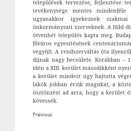
települések tervezése, fejlesztése t
tevékenysége mentes mindenféle 
ugyanakkor igyekeznek szakmai
önkormányzati szerveknek. A Hild-díj
ötvenhét település kapta meg. Budap
főváros egyesítésének centenáriumán
vegyült. A rendszerváltás óta ilyenrő
díjnak nagy becsülete. Korábban – 
idén a XIII. kerület másodikként nyerh
a kerület mindezt úgy hajtotta végr
lakók jobban érzik magukat, a közte
ösztönzést ad arra, hogy a kerület él
kövessék.
Post
Previous
navigation