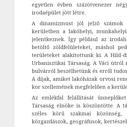
egyetlen évben százötvenezer nég
irodaépület jött létre.
A dinamizmust jól jelző számok 
kerületben a lakóhelyi, munkahelyi
jelentkeznek. Így például az irodah
betöltő zöldfelületeket, máshol pe
területeket alakítottunk ki. A Hild-
Urbanisztikai Társaság. A Váci útról
bulvárról beszélhetünk és erről tudo
A díjak, amiket lakóházak orvosi rend
kor szellemének megfelelően a kerül
Az emlékfal felállítását ünneplők
Társaság elnöke is köszöntötte. A tá
széles körű szakmai közönség, é
közgazdászok, geográfusok, kertésze