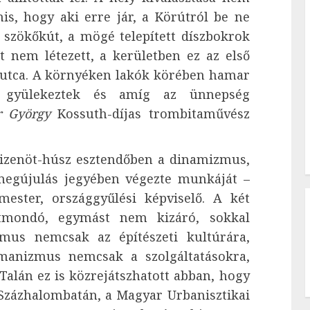
nis, hogy aki erre jár, a Körútról be ne
 szökőkút, a mögé telepített díszbokrok
t nem létezett, a kerületben ez az első
álóutca. A környéken lakók körében hamar
n gyülekeztek és amíg az ünnepség
r György
Kossuth-díjas trombitaművész
tizenöt-húsz esztendőben a dinamizmus,
megújulás jegyében végezte munkáját –
mester, országgyűlési képviselő. A két
tmondó, egymást nem kizáró, sokkal
mus nemcsak az építészeti kultúrára,
manizmus nemcsak a szolgáltatásokra,
Talán ez is közrejátszhatott abban, hogy
n Százhalombatán, a Magyar Urbanisztikai