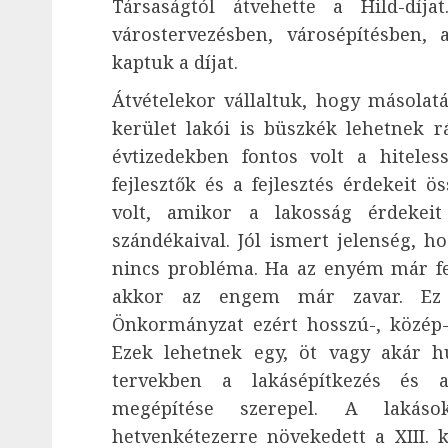
Társaságtól átvehette a Hild-díja
várostervezésben, városépítésben, 
kaptuk a díjat.
Átvételekor vállaltuk, hogy másolatá
kerület lakói is büszkék lehetnek 
évtizedekben fontos volt a hiteles
fejlesztők és a fejlesztés érdekeit 
volt, amikor a lakosság érdekeit
szándékaival. Jól ismert jelenség, 
nincs probléma. Ha az enyém már fel
akkor az engem már zavar. Ez 
Önkormányzat ezért hosszú-, közép- 
Ezek lehetnek egy, öt vagy akár h
tervekben a lakásépítkezés és a
megépítése szerepel. A lakáso
hetvenkétezerre növekedett a XIII. 