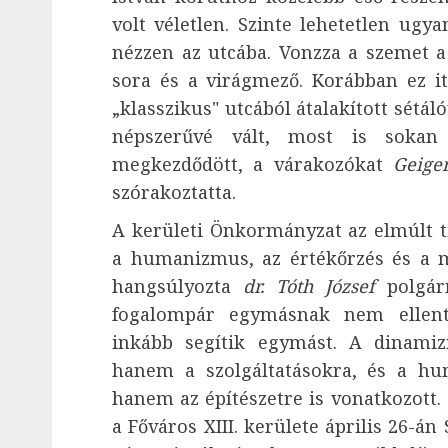
volt véletlen. Szinte lehetetlen ugya
nézzen az utcába. Vonzza a szemet a
sora és a virágmező. Korábban ez it
„klasszikus" utcából átalakított sét
népszerűvé vált, most is soka
megkezdődött, a várakozókat
Geige
szórakoztatta.
A kerületi Önkormányzat az elmúlt 
a humanizmus, az értékőrzés és a 
hangsúlyozta
dr. Tóth József
polgár
fogalompár egymásnak nem ellen
inkább segítik egymást. A dinamiz
hanem a szolgáltatásokra, és a hu
hanem az építészetre is vonatkozott. 
a Főváros XIII. kerülete április 26-á