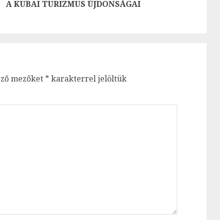
Previous
Next
A KUBAI TURIZMUS ÚJDONSÁGAI
post:
post:
ező mezőket
*
karakterrel jelöltük