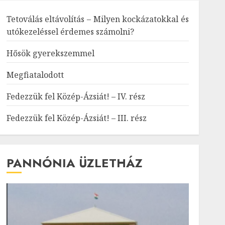
Tetoválás eltávolítás – Milyen kockázatokkal és
utókezeléssel érdemes számolni?
Hősök gyerekszemmel
Megfiatalodott
Fedezzük fel Közép-Ázsiát! – IV. rész
Fedezzük fel Közép-Ázsiát! – III. rész
PANNÓNIA ÜZLETHÁZ