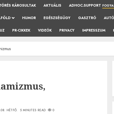
TÖRÉS KÁROSULTAK
AKTUÁLIS
ADHOC.SUPPORT
FOGYA
LFÖLD
HUMOR
EGÉSZSÉGÜGY
GASZTRÓ
AUT
AUZ
PR-CIKKEK
VIDEÓK
PRIVACY
IMPRESSZUM
nizmus
namizmus,
.08. HÉTFŐ.
5 MINUTES READ
0