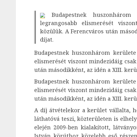
Budapestnek huszonhárom 
legrangosabb elismerését viszo
közülük. A Ferencváros után második
díjat.
Budapestnek huszonhárom kerülete 
elismerését viszont mindezidáig csak
után másodikként, az idén a XIII. kerül
Budapestnek huszonhárom kerülete 
elismerését viszont mindezidáig csak
után másodikként, az idén a XIII. kerül
A díj átvételekor a kerület vállalta, 
láthatóvá teszi, közterületen is elhel
elején 2009-ben kialakított, látvány
István körúthoz közelebb eső részen 