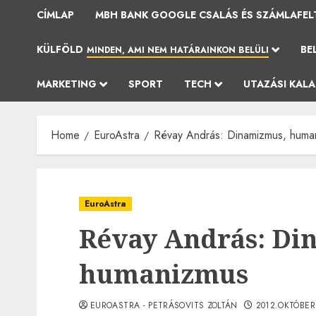
CÍMLAP
MBH BANK GOOGLE CSALÁS ÉS SZÁMLAFEL
KÜLFÖLD
BE
MINDEN, AMI NEM HATÁRAINKON BELÜLI
MARKETING
SPORT
TECH
UTAZÁSI KAL
Home
EuroAstra
Révay András: Dinamizmus, huma
EuroAstra
Révay András: Di
humanizmus
EUROASTRA - PETRÁSOVITS ZOLTÁN
2012.OKTÓBER