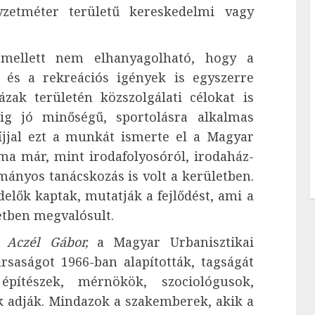
yzetméter területű kereskedelmi vagy
mellett nem elhanyagolható, hogy a
 és a rekreációs igények is egyszerre
ázak területén közszolgálati célokat is
dig jó minőségű, sportolásra alkalmas
díjjal ezt a munkát ismerte el a Magyar
 ma már, mint irodafolyosóról, irodaház-
mányos tanácskozás is volt a kerületben.
elők kaptak, mutatják a fejlődést, ami a
etben megvalósult.
et
Aczél Gábor,
a Magyar Urbanisztikai
rsaságot 1966-ban alapították, tagságát
pítészek, mérnökök, szociológusok,
k adják. Mindazok a szakemberek, akik a