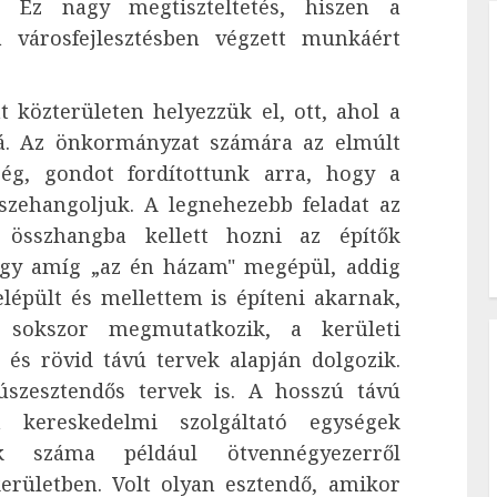
t. Ez nagy megtiszteltetés, hiszen a
a városfejlesztésben végzett munkáért
t közterületen helyezzük el, ott, ahol a
rá. Az önkormányzat számára az elmúlt
ség, gondot fordítottunk arra, hogy a
összehangoljuk. A legnehezebb feladat az
 összhangba kellett hozni az építők
hogy amíg „az én házam" megépül, addig
épült és mellettem is építeni akarnak,
sokszor megmutatkozik, a kerületi
és rövid távú tervek alapján dolgozik.
úszesztendős tervek is. A hosszú távú
 kereskedelmi szolgáltató egységek
k száma például ötvennégyezerről
kerületben. Volt olyan esztendő, amikor