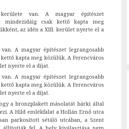
kerülete van. A magyar építészet
nt mindezidáig csak kettő kapta meg
ként, az idén a XIII. kerület nyerte el a
van. A magyar építészet legrangosabb
 kettő kapta meg közülük. A Ferencváros
et nyerte el a díjat.
van. A magyar építészet legrangosabb
 kettő kapta meg közülük. A Ferencváros
et nyerte el a díjat.
hogy a bronzplakett másolatát bárki által
yezi. A Hild emlékfalat a Hollán Ernő utca
osan parkosított sétáló utcában, a Szent
állították fel. A hely kiválasztása nem