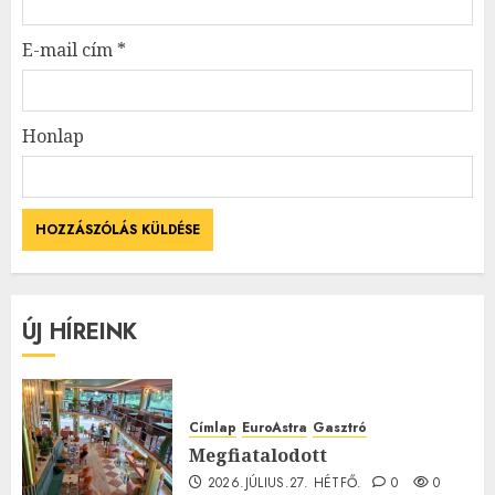
E-mail cím
*
Honlap
ÚJ HÍREINK
Címlap
EuroAstra
Gasztró
Megfiatalodott
2026.JÚLIUS.27. HÉTFŐ.
0
0