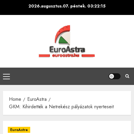
Skip
2026.augusztus.07. péntek.
03:22:16
to
content
Primary
Menu
Home
EuroAstra
GKM: Kihirdették a Netrekész pályázatok nyerteseit
EuroAstra