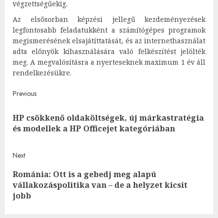
végzettségűekig.
Az elsősorban képzési jellegű kezdeményezések
legfontosabb feladatukként a számítógépes programok
megismerésének elsajátíttatását, és az internethasználat
adta előnyök kihasználására való felkészítést jelölték
meg. A megvalósításra a nyerteseknek maximum 1 év áll
rendelkezésükre.
Post
Previous
navigation
HP csökkenő oldaköltségek, új márkastratégia
Pre
és modellek a HP Officejet kategóriában
post
Next
Románia: Ott is a gebedj meg alapú
Next
vállakozáspolitika van – de a helyzet kicsit
post:
jobb