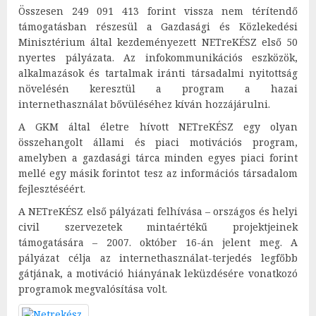
Összesen 249 091 413 forint vissza nem térítendő
támogatásban részesül a Gazdasági és Közlekedési
Minisztérium által kezdeményezett NETreKÉSZ első 50
nyertes pályázata. Az infokommunikációs eszközök,
alkalmazások és tartalmak iránti társadalmi nyitottság
növelésén keresztül a program a hazai
internethasználat bővüléséhez kíván hozzájárulni.
A GKM által életre hívott NETreKÉSZ egy olyan
összehangolt állami és piaci motivációs program,
amelyben a gazdasági tárca minden egyes piaci forint
mellé egy másik forintot tesz az információs társadalom
fejlesztéséért.
A NETreKÉSZ első pályázati felhívása – országos és helyi
civil szervezetek mintaértékű projektjeinek
támogatására – 2007. október 16-án jelent meg. A
pályázat célja az internethasználat-terjedés legfőbb
gátjának, a motiváció hiányának leküzdésére vonatkozó
programok megvalósítása volt.