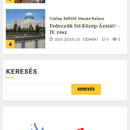
Címlap
Külföld
Utazási Kalauz
Fedezzük fel Közép-Ázsiát! –
IV. rész
2026.JÚLIUS.25. SZOMBAT.
0
0
4
KERESÉS
KERESÉS