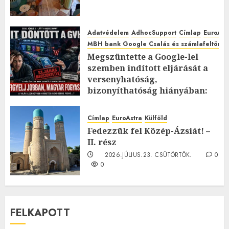
Adatvédelem
AdhocSupport
Címlap
EuroAst
MBH bank Google Csalás és számlafeltörés 
Megszüntette a Google-lel
szemben indított eljárását a
versenyhatóság,
bizonyíthatóság hiányában:
TE mit gondolsz erről?
2026.JÚLIUS.23. CSÜTÖRTÖK.
0
Címlap
EuroAstra
Külföld
0
Fedezzük fel Közép-Ázsiát! –
II. rész
2026.JÚLIUS.23. CSÜTÖRTÖK.
0
0
FELKAPOTT