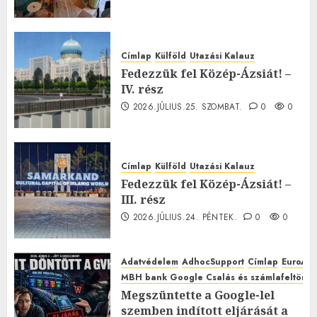
Címlap
Külföld
Utazási Kalauz
Fedezzük fel Közép-Ázsiát! –
IV. rész
2026.JÚLIUS.25. SZOMBAT.
0
0
Címlap
Külföld
Utazási Kalauz
Fedezzük fel Közép-Ázsiát! –
III. rész
2026.JÚLIUS.24. PÉNTEK.
0
0
Adatvédelem
AdhocSupport
Címlap
EuroAst
MBH bank Google Csalás és számlafeltörés 
Megszüntette a Google-lel
szemben indított eljárását a