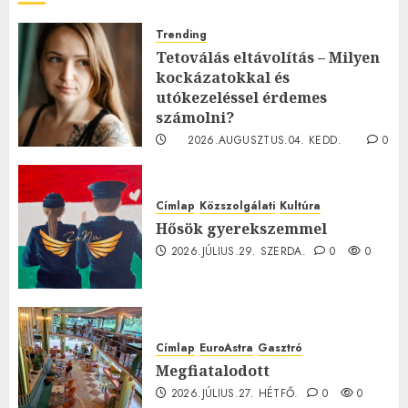
Trending
Tetoválás eltávolítás – Milyen
kockázatokkal és
utókezeléssel érdemes
számolni?
2026.AUGUSZTUS.04. KEDD.
0
0
Címlap
Közszolgálati
Kultúra
Hősök gyerekszemmel
2026.JÚLIUS.29. SZERDA.
0
0
Címlap
EuroAstra
Gasztró
Megfiatalodott
2026.JÚLIUS.27. HÉTFŐ.
0
0