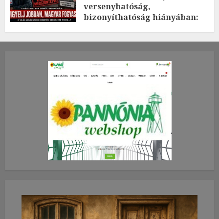
versenyhatóság,
bizonyíthatóság hiányában:
TE mit gondolsz erről?
2026.JÚLIUS.23. CSÜTÖRTÖK.
0
0