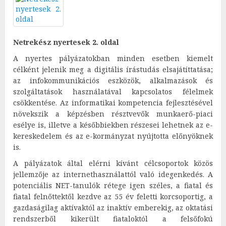
Netrekész nyertesek 2. oldal
A nyertes pályázatokban minden esetben kiemelt
célként jelenik meg a digitális írástudás elsajátíttatása;
az infokommunikációs eszközök, alkalmazások és
szolgáltatások használatával kapcsolatos félelmek
csökkentése. Az informatikai kompetencia fejlesztésével
növekszik a képzésben résztvevők munkaerő-piaci
esélye is, illetve a későbbiekben részesei lehetnek az e-
kereskedelem és az e-kormányzat nyújtotta előnyöknek
is.
A pályázatok által elérni kívánt célcsoportok közös
jellemzője az internethasználattól való idegenkedés. A
potenciális NET-tanulók rétege igen széles, a fiatal és
fiatal felnőttektől kezdve az 55 év feletti korcsoportig, a
gazdaságilag aktívaktól az inaktív emberekig, az oktatási
rendszerből kikerült fiataloktól a felsőfokú