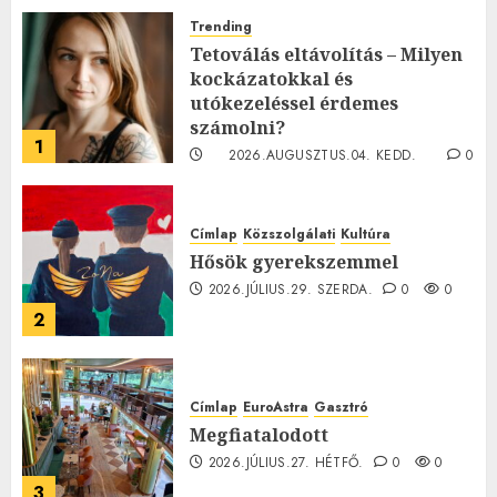
Trending
Tetoválás eltávolítás – Milyen
kockázatokkal és
utókezeléssel érdemes
számolni?
1
2026.AUGUSZTUS.04. KEDD.
0
0
Címlap
Közszolgálati
Kultúra
Hősök gyerekszemmel
2026.JÚLIUS.29. SZERDA.
0
0
2
Címlap
EuroAstra
Gasztró
Megfiatalodott
2026.JÚLIUS.27. HÉTFŐ.
0
0
3