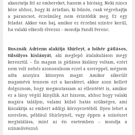
akasztatja fel az embereket, hanem a bíróság. Neki nincs
köze ahhoz, hogy ki ártatlan, ki bűnös, csak végrehajtja
a parancsot, érzelmileg nem érintődik meg. Ez egy
feladat. Akkor van baj, amikor ez érzelmi szintre kerül,
ha valaki elkezdi élvezni – mondja Fandl Ferenc.
Rusznák Adrienn alakítja Shirleyt, a hóhér gátlásos,
túlsúlyos kislányát
, aki meglepő átalakuláson megy
keresztül. – Én magam is gátlásos kislány voltam, ezért
nem volt nehéz azonosulnom ezzel a szereppel, mégsem
adta annyira könnyen magát. Amikor sikerült
magamévá tennem ezt a karaktert, akkor azon kellett
dolgoznom, hogy megmutassam az ellentétét is, amikor
ez a lány végül kinyílik. Azt hiszem, ahhoz hogy valaki
magára találjon, valami külső hatás szükséges, ami
kiszakítja az embert addigi környezetéből. Ilyen lehet a
szerelem, például Shirleynél, vagy éppen a színészet
megtalálása, mint az én esetemben – mondja a
színművésznő.