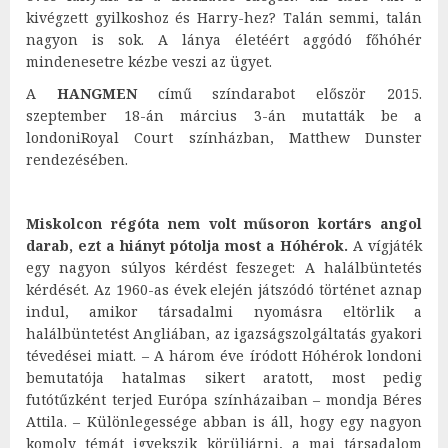
kivégzett gyilkoshoz és Harry-hez? Talán semmi, talán
nagyon is sok. A lánya életéért aggódó főhóhér
mindenesetre kézbe veszi az ügyet.
A
HANGMEN
című színdarabot először 2015.
szeptember 18-án március 3-án mutatták be a
londoniRoyal Court színházban, Matthew Dunster
rendezésében.
Miskolcon régóta nem volt műsoron kortárs angol
darab, ezt a hiányt pótolja most a Hóhérok.
A vígjáték
egy nagyon súlyos kérdést feszeget: A halálbüntetés
kérdését. Az 1960-as évek elején játszódó történet aznap
indul, amikor társadalmi nyomásra eltörlik a
halálbüntetést Angliában, az igazságszolgáltatás gyakori
tévedései miatt. – A három éve íródott Hóhérok londoni
bemutatója hatalmas sikert aratott, most pedig
futótűzként terjed Európa színházaiban – mondja Béres
Attila. – Különlegessége abban is áll, hogy egy nagyon
komoly témát igyekszik körüljárni, a mai társadalom