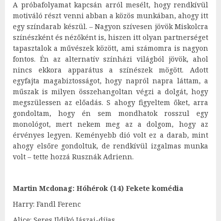
A próbafolyamat kapcsán arról mesélt, hogy rendkívül
motiváló részt venni abban a közös munkában, ahogy itt
egy színdarab készül. – Nagyon szívesen jövök Miskolcra
színészként és nézőként is, hiszen itt olyan partnerséget
tapasztalok a művészek között, ami számomra is nagyon
fontos. Én az alternatív színházi világból jövök, ahol
nincs ekkora apparátus a színészek mögött. Adott
egyfajta magabiztosságot, hogy napról napra láttam, a
műszak is milyen összehangoltan végzi a dolgát, hogy
megszülessen az előadás. S ahogy figyeltem őket, arra
gondoltam, hogy én sem mondhatok rosszul egy
monológot, mert nekem meg az a dolgom, hogy az
érvényes legyen. Keményebb dió volt ez a darab, mint
ahogy elsőre gondoltuk, de rendkívül izgalmas munka
volt – tette hozzá Rusznák Adrienn.
Martin Mcdonag: Hóhérok (14) Fekete komédia
Harry: Fandl Ferenc
Alice: Seres Ildikó Jászai-díjas