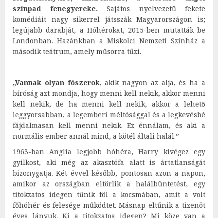
színpad fenegyereke.
Sajátos nyelvezetű fekete
komédiáit nagy sikerrel játsszák Magyarországon is;
legújabb darabját, a Hóhérokat, 2015-ben mutatták be
Londonban. Hazánkban a Miskolci Nemzeti Színház a
második teátrum, amely műsorra tűzi.
„Vannak olyan fószerok
, akik nagyon az alja, és ha a
bíróság azt mondja, hogy menni kell nekik, akkor menni
kell nekik, de ha menni kell nekik, akkor a lehető
leggyorsabban, a legemberi méltósággal és a legkevésbé
fájdalmasan kell menni nekik. Ez énnálam, és aki a
normális ember annál mind, a kötél általi halál.”
1963-ban Anglia legjobb hóhéra, Harry kivégez egy
gyilkost, aki még az akasztófa alatt is ártatlanságát
bizonygatja. Két évvel később, pontosan azon a napon,
amikor az országban eltörlik a halálbüntetést, egy
titokzatos idegen tűnik föl a kocsmában, amit a volt
főhóhér és felesége működtet. Másnap eltűnik a tizenöt
éves lányuk. Ki a titokzatos idegen? Mi köze van a