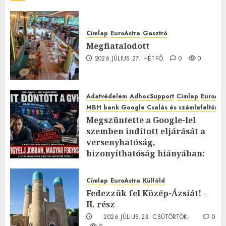
Címlap
EuroAstra
Gasztró
Megfiatalodott
2026.JÚLIUS.27. HÉTFŐ.
0
0
Adatvédelem
AdhocSupport
Címlap
EuroAst
MBH bank Google Csalás és számlafeltörés 
Megszüntette a Google-lel
szemben indított eljárását a
versenyhatóság,
bizonyíthatóság hiányában:
TE mit gondolsz erről?
2026.JÚLIUS.23. CSÜTÖRTÖK.
0
Címlap
EuroAstra
Külföld
0
Fedezzük fel Közép-Ázsiát! –
II. rész
2026.JÚLIUS.23. CSÜTÖRTÖK.
0