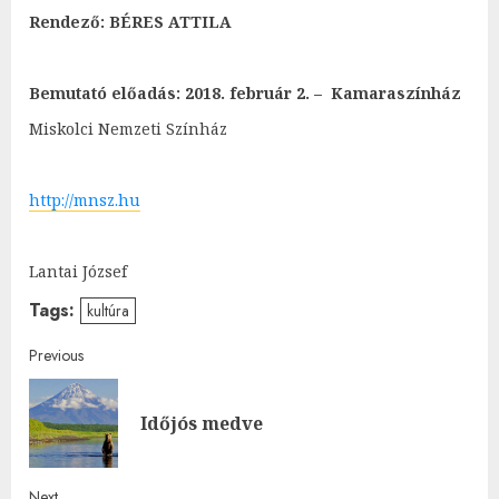
Rendező: BÉRES ATTILA
Bemutató előadás: 2018. február 2. – Kamaraszínház
Miskolci Nemzeti Színház
http://mnsz.hu
Lantai József
Tags:
kultúra
Post
Previous
navigation
Pre
Időjós medve
post
Next