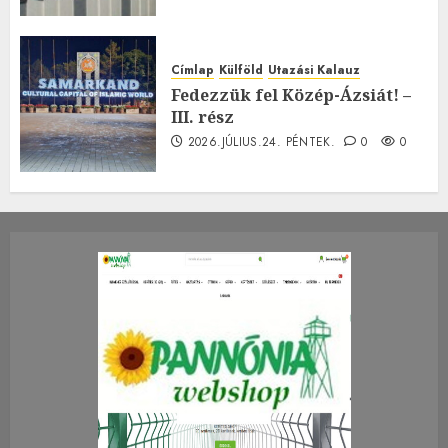
Címlap
Külföld
Utazási Kalauz
Fedezzük fel Közép-Ázsiát! –
III. rész
2026.JÚLIUS.24. PÉNTEK.
0
0