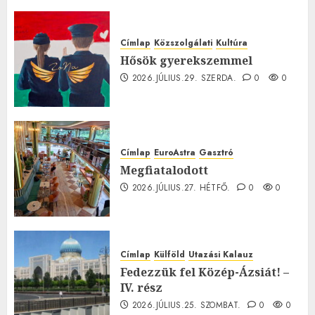
0
Címlap
Közszolgálati
Kultúra
Hősök gyerekszemmel
2026.JÚLIUS.29. SZERDA.
0
0
Címlap
EuroAstra
Gasztró
Megfiatalodott
2026.JÚLIUS.27. HÉTFŐ.
0
0
Címlap
Külföld
Utazási Kalauz
Fedezzük fel Közép-Ázsiát! –
IV. rész
2026.JÚLIUS.25. SZOMBAT.
0
0