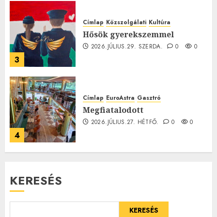
Címlap
Közszolgálati
Kultúra
Hősök gyerekszemmel
2026.JÚLIUS.29. SZERDA.
0
0
3
Címlap
EuroAstra
Gasztró
Megfiatalodott
2026.JÚLIUS.27. HÉTFŐ.
0
0
4
KERESÉS
KERESÉS