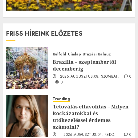
FRISS HÍREINK ELŐZETES
Külföld
Címlap
Utazási Kalauz
Brazília – szeptembertől
decemberig
2026.AUGUSZTUS.08. SZOMBAT.
0
0
Trending
Tetoválás eltávolítás – Milyen
kockázatokkal és
utókezeléssel érdemes
számolni?
2026.AUGUSZTUS.04. KEDD.
0