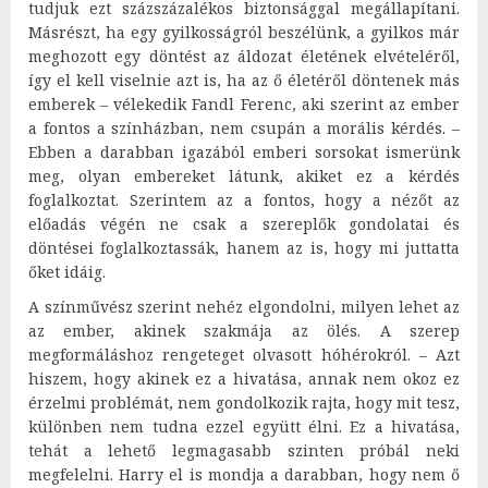
tudjuk ezt százszázalékos biztonsággal megállapítani.
Másrészt, ha egy gyilkosságról beszélünk, a gyilkos már
meghozott egy döntést az áldozat életének elvételéről,
így el kell viselnie azt is, ha az ő életéről döntenek más
emberek – vélekedik Fandl Ferenc, aki szerint az ember
a fontos a színházban, nem csupán a morális kérdés. –
Ebben a darabban igazából emberi sorsokat ismerünk
meg, olyan embereket látunk, akiket ez a kérdés
foglalkoztat. Szerintem az a fontos, hogy a nézőt az
előadás végén ne csak a szereplők gondolatai és
döntései foglalkoztassák, hanem az is, hogy mi juttatta
őket idáig.
A színművész szerint nehéz elgondolni, milyen lehet az
az ember, akinek szakmája az ölés. A szerep
megformáláshoz rengeteget olvasott hóhérokról. – Azt
hiszem, hogy akinek ez a hivatása, annak nem okoz ez
érzelmi problémát, nem gondolkozik rajta, hogy mit tesz,
különben nem tudna ezzel együtt élni. Ez a hivatása,
tehát a lehető legmagasabb szinten próbál neki
megfelelni. Harry el is mondja a darabban, hogy nem ő