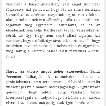
viszonyát a halálbüntetéshez, igazi angol humorral
fűszerezve. Azt gondolom, hogy bár ma nincs terítéken
hazánkban ez a kérdés, mégis mindig ott van a felszín
alatt, mindenkinek van véleménye róla. Ez a darab nem
fogalmaz meg egyértelmű állításokat, és ez az
előadásnak sem célja. Kérdéseket vet fel, válaszokat jár
körül, de úgy, hogy nem akart állást foglalni. Azt
remélem, hogy a nézők úgy távoznak a színházból, hogy
miközben nevettek ezeknek a helyzeteken és figurákon,
még sokáig a látottak hatása alatt maradnak – teszi
hozzá.
Harry, az utolsó angol hóhér szerepében Fandl
Ferencet láthatjuk
. A színművész elárulta a
próbafolyamat során természetesen felvetődött morális
vitaként persze a halálbüntetés jogossága. – Egyrészt azt
gondolom, hogy addig, amíg valakiről teljes
bizonyossággal nem tudjuk, hogy ő a bűnös, nem szabad
elvenni az életét, márpedig csak igen kevés esetben