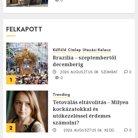
0
FELKAPOTT
Külföld
Címlap
Utazási Kalauz
Brazília – szeptembertől
decemberig
2026.AUGUSZTUS.08. SZOMBAT.
0
0
1
Trending
Tetoválás eltávolítás – Milyen
kockázatokkal és
utókezeléssel érdemes
számolni?
2
2026.AUGUSZTUS.04. KEDD.
0
0