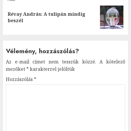
Révay András: A tulipán mindig
Next
beszél
post:
Vélemény, hozzászólás?
Az e-mail címet nem tesszük közzé.
A kötelező
mezőket
*
karakterrel jelöltük
Hozzászólás
*