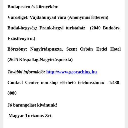
Budapesten és környékén
:
Városliget: Vajdahunyad vára (Anonymus Étterem)
Budai-hegység: Frank-hegyi turistaház
(2040 Budaörs,
Ezüstfenyõ u.)
Börzsöny: Nagyírtáspuszta, Szent Orbán Erdei Hotel
(2625 Kóspallag-Nagyírtáspuszta)
További információ:
http://www.geocaching.hu
Contact Center non-stop elérhetõ telefonszáma: 1/438-
8080
Jó barangolást kívánunk!
Magyar Turizmus Zrt.