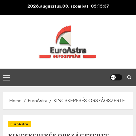
Skip
2026.augusztus.08. szombat.
05:15:38
to
content
Primary
Menu
Home
EuroAstra
KINCSKERESÉS ORSZÁGSZERTE
EuroAstra
KINCSKERESÉS ORSZÁGSZERTE