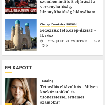
szemben indított eljárását a
versenyhatóság,
bizonyíthatóság hiányában:
TE mit gondolsz erről?
2026.JÚLIUS.23. CSÜTÖRTÖK.
0
Címlap
EuroAstra
Külföld
0
Fedezzük fel Közép-Ázsiát! –
II. rész
2026.JÚLIUS.23. CSÜTÖRTÖK.
0
0
FELKAPOTT
Trending
Tetoválás eltávolítás – Milyen
kockázatokkal és
utókezeléssel érdemes
számolni?