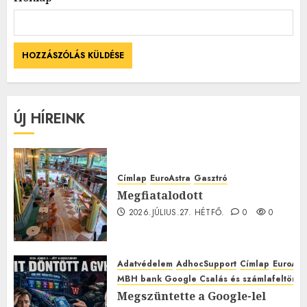
ÚJ HÍREINK
Címlap
EuroAstra
Gasztró
Megfiatalodott
2026.JÚLIUS.27. HÉTFŐ.
0
0
Adatvédelem
AdhocSupport
Címlap
EuroAst
MBH bank Google Csalás és számlafeltörés 
Megszüntette a Google-lel