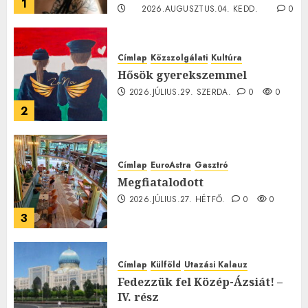
1
2026.AUGUSZTUS.04. KEDD.
0
0
Címlap
Közszolgálati
Kultúra
Hősök gyerekszemmel
2026.JÚLIUS.29. SZERDA.
0
0
2
Címlap
EuroAstra
Gasztró
Megfiatalodott
2026.JÚLIUS.27. HÉTFŐ.
0
0
3
Címlap
Külföld
Utazási Kalauz
Fedezzük fel Közép-Ázsiát! –
IV. rész