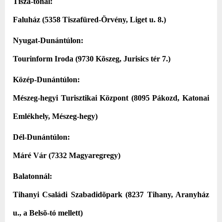
Tisza-tónál
:
Faluház (5358 Tiszafüred-Örvény, Liget u. 8.)
Nyugat-Dunántúlon
:
Tourinform Iroda (9730 Kõszeg, Jurisics tér 7.)
Közép-Dunántúlon
:
Mészeg-hegyi Turisztikai Központ (8095 Pákozd, Katonai
Emlékhely, Mészeg-hegy)
Dél-Dunántúlon
:
Máré Vár (7332 Magyaregregy)
Balatonnál
:
Tihanyi Családi Szabadidõpark (8237 Tihany, Aranyház
u., a Belsõ-tó mellett)