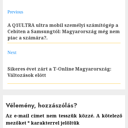
Post
Previous
navigation
A Q1ULTRA ultra mobil személyi számítógép a
Pre
Cebiten a Samsungtól: Magyarország még nem
piac a számára?.
post
Next
Sikeres évet zárt a T-Online Magyarország:
Next
Változások elõtt
post:
Vélemény, hozzászólás?
Az e-mail címet nem tesszük közzé.
A kötelező
mezőket
*
karakterrel jelöltük