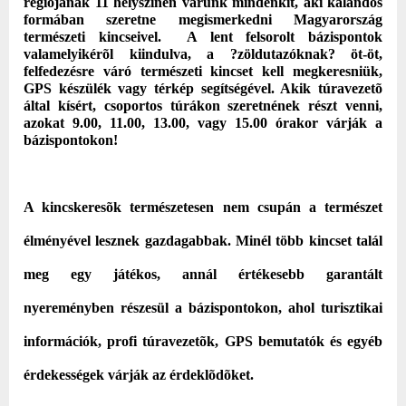
régiójának 11 helyszínén várunk mindenkit, aki kalandos
formában szeretne megismerkedni Magyarország
természeti kincseivel.
A lent felsorolt bázispontok
valamelyikérõl kiindulva, a ?zöldutazóknak? öt-öt,
felfedezésre váró természeti kincset kell megkeresniük,
GPS készülék vagy térkép segítségével. Akik túravezetõ
által kísért, csoportos túrákon szeretnének részt venni,
azokat 9.00, 11.00, 13.00, vagy 15.00 órakor várják a
bázispontokon!
A kincskeresõk természetesen nem csupán a természet
élményével lesznek gazdagabbak. Minél több kincset talál
meg egy játékos, annál értékesebb garantált
nyereményben részesül a bázispontokon, ahol turisztikai
információk,
profi túravezetõk, GPS bemutatók és egyéb
érdekességek várják az érdeklõdõket.