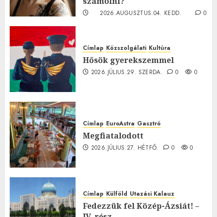
számolni?
2026.AUGUSZTUS.04. KEDD.
0
0
Címlap
Közszolgálati
Kultúra
Hősök gyerekszemmel
2026.JÚLIUS.29. SZERDA.
0
0
Címlap
EuroAstra
Gasztró
Megfiatalodott
2026.JÚLIUS.27. HÉTFŐ.
0
0
Címlap
Külföld
Utazási Kalauz
Fedezzük fel Közép-Ázsiát! –
IV. rész