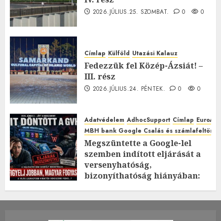
2026.JÚLIUS.25. SZOMBAT.
0
0
Címlap
Külföld
Utazási Kalauz
Fedezzük fel Közép-Ázsiát! –
III. rész
2026.JÚLIUS.24. PÉNTEK.
0
0
Adatvédelem
AdhocSupport
Címlap
EuroAst
MBH bank Google Csalás és számlafeltörés 
Megszüntette a Google-lel
szemben indított eljárását a
versenyhatóság,
bizonyíthatóság hiányában:
TE mit gondolsz erről?
2026.JÚLIUS.23. CSÜTÖRTÖK.
0
0