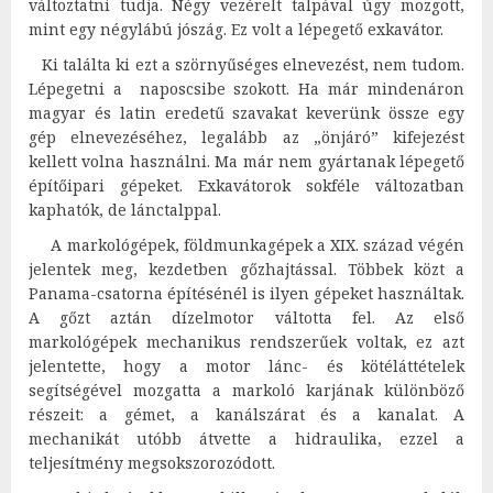
változtatni tudja. Négy vezérelt talpával úgy mozgott,
mint egy négylábú jószág. Ez volt a lépegető exkavátor.
Ki találta ki ezt a szörnyűséges elnevezést, nem tudom.
Lépegetni a naposcsibe szokott. Ha már mindenáron
magyar és latin eredetű szavakat keverünk össze egy
gép elnevezéséhez, legalább az „önjáró” kifejezést
kellett volna használni. Ma már nem gyártanak lépegető
építőipari gépeket. Exkavátorok sokféle változatban
kaphatók, de lánctalppal.
A markológépek, földmunkagépek a XIX. század végén
jelentek meg, kezdetben gőzhajtással. Többek közt a
Panama-csatorna építésénél is ilyen gépeket használtak.
A gőzt aztán dízelmotor váltotta fel. Az első
markológépek mechanikus rendszerűek voltak, ez azt
jelentette, hogy a motor lánc- és kötéláttételek
segítségével mozgatta a markoló karjának különböző
részeit: a gémet, a kanálszárat és a kanalat. A
mechanikát utóbb átvette a hidraulika, ezzel a
teljesítmény megsokszorozódott.