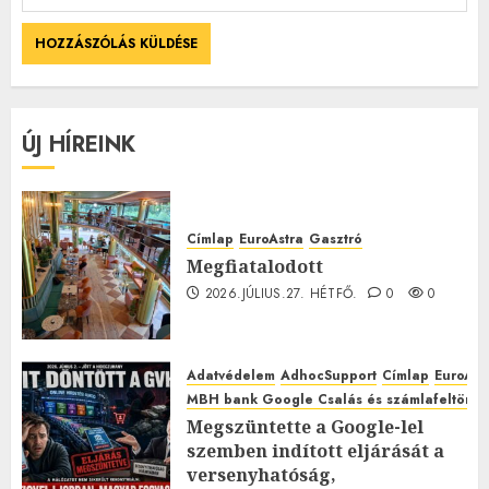
ÚJ HÍREINK
Címlap
EuroAstra
Gasztró
Megfiatalodott
2026.JÚLIUS.27. HÉTFŐ.
0
0
Adatvédelem
AdhocSupport
Címlap
EuroAst
MBH bank Google Csalás és számlafeltörés 
Megszüntette a Google-lel
szemben indított eljárását a
versenyhatóság,