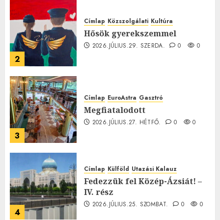
Címlap
Közszolgálati
Kultúra
Hősök gyerekszemmel
2026.JÚLIUS.29. SZERDA.
0
0
2
Címlap
EuroAstra
Gasztró
Megfiatalodott
2026.JÚLIUS.27. HÉTFŐ.
0
0
3
Címlap
Külföld
Utazási Kalauz
Fedezzük fel Közép-Ázsiát! –
IV. rész
2026.JÚLIUS.25. SZOMBAT.
0
0
4