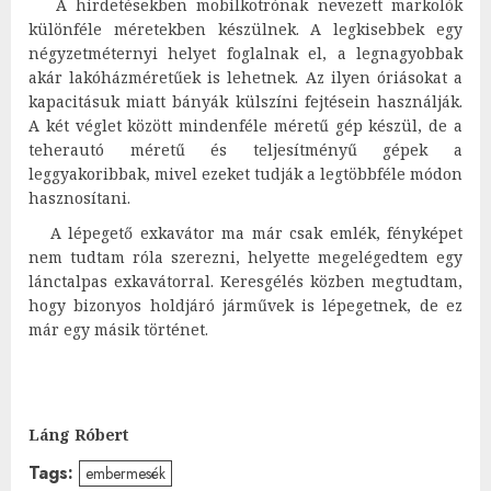
A hirdetésekben mobilkotrónak nevezett markolók
különféle méretekben készülnek. A legkisebbek egy
négyzetméternyi helyet foglalnak el, a legnagyobbak
akár lakóházméretűek is lehetnek. Az ilyen óriásokat a
kapacitásuk miatt bányák külszíni fejtésein használják.
A két véglet között mindenféle méretű gép készül, de a
teherautó méretű és teljesítményű gépek a
leggyakoribbak, mivel ezeket tudják a legtöbbféle módon
hasznosítani.
A lépegető exkavátor ma már csak emlék, fényképet
nem tudtam róla szerezni, helyette megelégedtem egy
lánctalpas exkavátorral. Keresgélés közben megtudtam,
hogy bizonyos holdjáró járművek is lépegetnek, de ez
már egy másik történet.
Láng Róbert
Tags:
embermesék