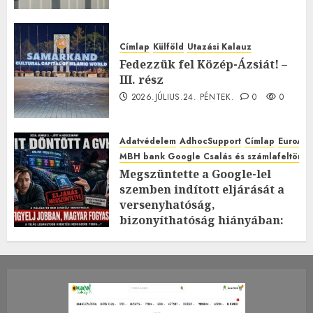
Címlap
Külföld
Utazási Kalauz
Fedezzük fel Közép-Ázsiát! –
III. rész
2026.JÚLIUS.24. PÉNTEK.
0
0
Adatvédelem
AdhocSupport
Címlap
EuroAst
MBH bank Google Csalás és számlafeltörés 
Megszüntette a Google-lel
szemben indított eljárását a
versenyhatóság,
bizonyíthatóság hiányában:
TE mit gondolsz erről?
2026.JÚLIUS.23. CSÜTÖRTÖK.
0
0