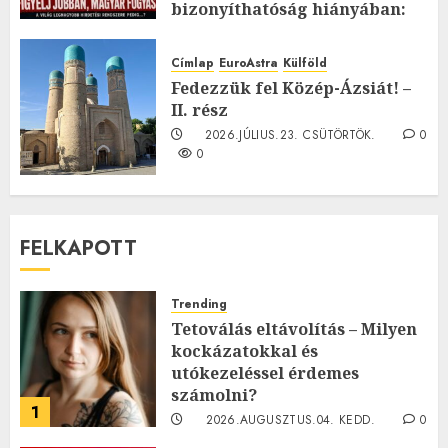
bizonyíthatóság hiányában:
TE mit gondolsz erről?
2026.JÚLIUS.23. CSÜTÖRTÖK.
0
Címlap
EuroAstra
Külföld
0
Fedezzük fel Közép-Ázsiát! –
II. rész
2026.JÚLIUS.23. CSÜTÖRTÖK.
0
0
FELKAPOTT
Trending
Tetoválás eltávolítás – Milyen
kockázatokkal és
utókezeléssel érdemes
számolni?
1
2026.AUGUSZTUS.04. KEDD.
0
0