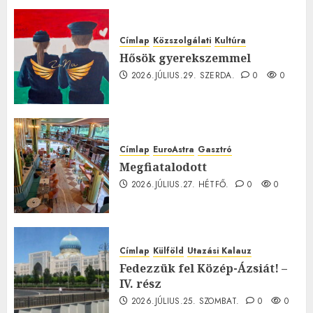
0
Címlap
Közszolgálati
Kultúra
Hősök gyerekszemmel
2026.JÚLIUS.29. SZERDA.
0
0
Címlap
EuroAstra
Gasztró
Megfiatalodott
2026.JÚLIUS.27. HÉTFŐ.
0
0
Címlap
Külföld
Utazási Kalauz
Fedezzük fel Közép-Ázsiát! –
IV. rész
2026.JÚLIUS.25. SZOMBAT.
0
0