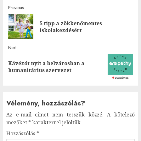
Post
Previous
navigation
5 tipp a zökkenőmentes
Pre
iskolakezdésért
post
Next
Kávézót nyit a belvárosban a
Next
humanitárius szervezet
post:
Vélemény, hozzászólás?
Az e-mail címet nem tesszük közzé.
A kötelező
mezőket
*
karakterrel jelöltük
Hozzászólás
*