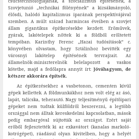
csúcstechnológiájának, a szocializmus építésének, a
Szovjetunió „technikai fölényének” a kizsákmányoló,
élősdi, halódó kapitalizmus iparának perspektívájával
szemben. A múlt század harmincas éveiben a szovjet
állam gigantikus építkezésekbe kezdett. Erőművek,
gyárak, lakótelepek nőttek ki a földből erőltetett
tempóban. Karinthy Ferenc „Hazai tudósítások” c.
könyvében olvastam, hogy Sztálinhoz bevitték egy
városnyi lakótelep építésének tervrajzait. Az
államelnök-miniszterelnök belelapozott a vaskos
kötetbe, majd a fedőlapra annyit írt:
Jóváhagyom, de
kétszer akkorára építsék.
Az építkezésekhez a vasbetonon, cementen kívül
gépek kellettek. A földmunkákhoz nem volt elég az ásó,
lapát, talicska, teherautó. Nagy teljesítményű építőipari
gépeket nem tudtak külföldről beszerezni, a legtöbb
országgal nem álltak kereskedelmi kapcsolatban, mások
pedig embargóval sújtották az országot. Ezért saját
erőből fejlesztették ki az exkavátort (kanalas markoló-
kotrógépet), ráadásul olyan kivitelben, hogy a helyét