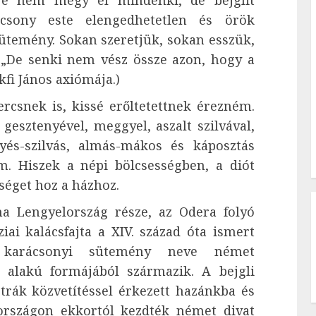
ére nem megy el mindenki, de bejglit
csony este elengedhetetlen és örök
ütemény. Sokan szeretjük, sokan esszük,
. „De senki nem vész össze azon, hogy a
kfi János axiómája.)
snek is, kissé erőltetettnek érezném.
gesztenyével, meggyel, aszalt szilvával,
yés-szilvás, almás-mákos és káposztás
m. Hiszek a népi bölcsességben, a diót
őséget hoz a házhoz.
a Lengyelország része, az Odera folyó
iai kalácsfajta a XIV. század óta ismert
n karácsonyi sütemény neve német
ó alakú formájából származik. A bejgli
trák közvetítéssel érkezett hazánkba és
rországon ekkortól kezdték német divat