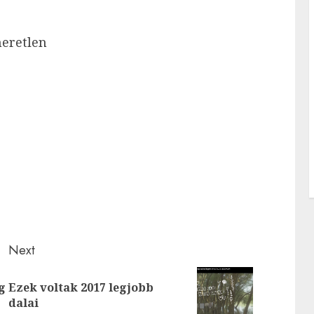
meretlen
Next
g
Ezek voltak 2017 legjobb
Previous
Next
dalai
post:
post: