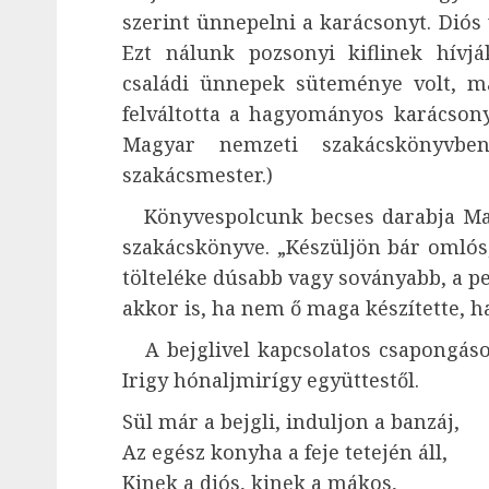
szerint ünnepelni a karácsonyt. Diós
Ezt nálunk pozsonyi kiflinek hívj
családi ünnepek süteménye volt, m
felváltotta a hagyományos karácsonyi
Magyar nemzeti szakácskönyvben 
szakácsmester.)
Könyvespolcunk becses darabja Mag
szakácskönyve. „Készüljön bár omlós,
tölteléke dúsabb vagy soványabb, a p
akkor is, ha nem ő maga készítette, h
A bejglivel kapcsolatos csapongásom
Irigy hónaljmirígy együttestől.
Sül már a bejgli, induljon a banzáj,
Az egész konyha a feje tetején áll,
Kinek a diós, kinek a mákos,