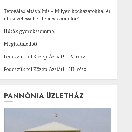
Tetoválás eltávolítás – Milyen kockázatokkal és
utókezeléssel érdemes számolni?
Hősök gyerekszemmel
Megfiatalodott
Fedezzük fel Közép-Ázsiát! – IV. rész
Fedezzük fel Közép-Ázsiát! – III. rész
PANNÓNIA ÜZLETHÁZ