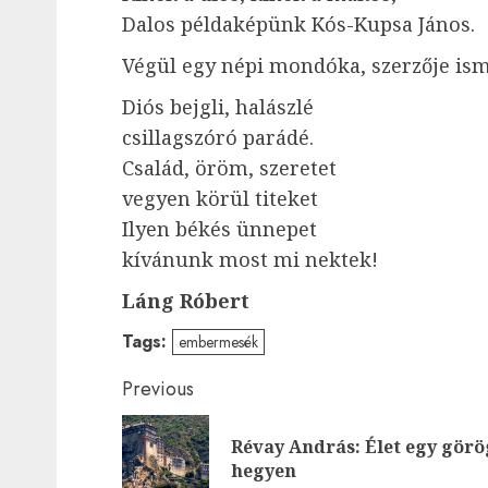
Dalos példaképünk Kós-Kupsa János.
Végül egy népi mondóka, szerzője is
Diós bejgli, halászlé
csillagszóró parádé.
Család, öröm, szeretet
vegyen körül titeket
Ilyen békés ünnepet
kívánunk most mi nektek!
Láng Róbert
Tags:
embermesék
Post
Previous
navigation
Révay András: Élet egy görö
hegyen