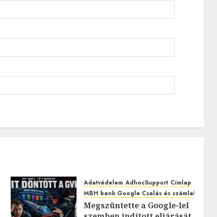
Adatvédelem
AdhocSupport
Címlap
EuroAst
MBH bank Google Csalás és számlafeltörés
Megszüntette a Google-lel
szemben indított eljárását