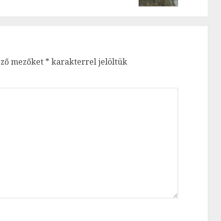
ező mezőket
*
karakterrel jelöltük