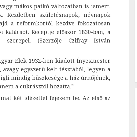
 vagy mákos patkó változatban is ismert.
ák. Kezdetben születésnapok, névnapok
ajd a reformkortól kezdve fokozatosan
 kalácsot. Receptje először 1830-ban, a
szerepel. (Szerzője Czifray István
yar Elek 1932-ben kiadott Ínyesmester
 avagy egyszerű kelt tésztából, legyen a
eigli mindig büszkesége a ház úrnőjének,
anem a cukrásztól hozatta.”
at két idézettel fejezem be. Az első az