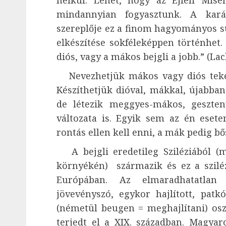
nélkül. Lehet, hogy az Éjféli Mis
mindannyian fogyasztunk. A kará
szereplője ez a finom hagyományos s
elkészítése sokféleképpen történhet
diós, vagy a mákos bejgli a jobb.” (Lac
Nevezhetjük mákos vagy diós tekerc
Készíthetjük dióval, mákkal, újabban 
de létezik meggyes-mákos, geszten
változata is. Egyik sem az én esete
rontás ellen kell enni, a mák pedig b
A bejgli eredetileg Sziléziából
(m
környékén)
származik és ez a sziléz
Európában. Az elmaradhatatla
jövevényszó, egykor hajlított, patk
(németül beugen = meghajlítani) osz
terjedt el a XIX. században. Magya