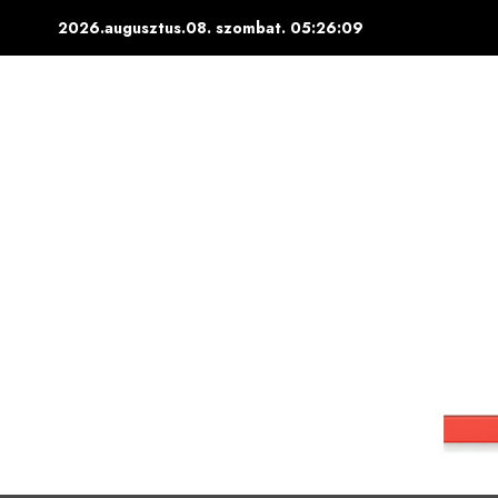
Skip
2026.augusztus.08. szombat.
05:26:10
to
content