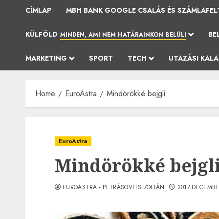
CÍMLAP
MBH BANK GOOGLE CSALÁS ÉS SZÁMLAFEL
KÜLFÖLD
BE
MINDEN, AMI NEM HATÁRAINKON BELÜLI
MARKETING
SPORT
TECH
UTAZÁSI KAL
Home
EuroAstra
Mindörökké bejgli
EuroAstra
Mindörökké bejgl
EUROASTRA - PETRÁSOVITS ZOLTÁN
2017.DECEMBE