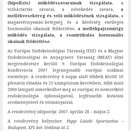
(hipofízis) mûködészavarainak vizsgálata
, a
vízháztartás zavarai, a növekedés zavara,
a
mellékvesekéreg és velõ mûködésének vizsgálata
, a
magasvérnyomás-betegség és a kövérség esetleges
hormonális okainak felderítése,
a mellékpajzsmirigy
mûködés vizsgálata, a csontritkulás hormonális
okainak felderítése.
Az Európai Endokrinológiai Társaság (ESE) és a Magyar
Endokrinológiai és Anyagcsere Társaság (MEAT) által
megrendezésre kerülõ 9. Európai Endokrinológiai
Konferencia 2007 legrangosabb európai szakmai
eseménye. A rendezvény 4 napja alatt többek között 10
plenáris elõadás és 25 szimpózium keretében, több mint
2000 látogató ismerkedhet meg az európai és nemzetközi
endokrinológia újdonságaival, legfrissebb kutatási
eredményeivel és vívmányaival.
A rendezvény idõpontja: 2007. április 28 – május 2.
A rendezvény helyszíne:
Papp László Sportaréna –
Budapest, XIV. ker. Stefánia út 2.