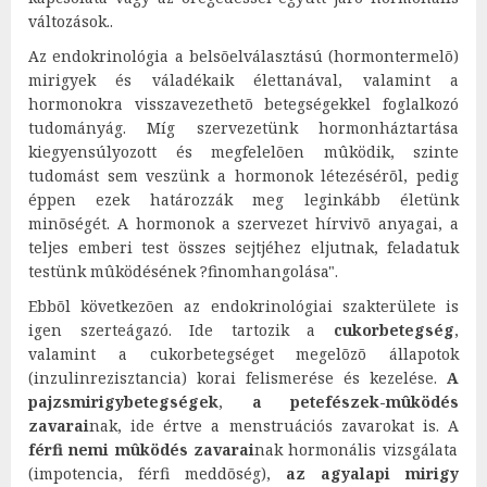
változások..
Az endokrinológia a belsõelválasztású (hormontermelõ)
mirigyek és váladékaik élettanával, valamint a
hormonokra visszavezethetõ betegségekkel foglalkozó
tudományág. Míg szervezetünk hormonháztartása
kiegyensúlyozott és megfelelõen mûködik, szinte
tudomást sem veszünk a hormonok létezésérõl, pedig
éppen ezek határozzák meg leginkább életünk
minõségét. A hormonok a szervezet hírvivõ anyagai, a
teljes emberi test összes sejtjéhez eljutnak, feladatuk
testünk mûködésének ?finomhangolása".
Ebbõl következõen az endokrinológiai szakterülete is
igen szerteágazó. Ide tartozik a
cukorbetegség
,
valamint a cukorbetegséget megelõzõ állapotok
(inzulinrezisztancia) korai felismerése és kezelése.
A
pajzsmirigybetegségek
,
a petefészek-mûködés
zavarai
nak, ide értve a menstruációs zavarokat is. A
férfi nemi mûködés zavarai
nak hormonális vizsgálata
(impotencia, férfi meddõség),
az agyalapi mirigy