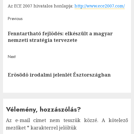
Az ECE 2007 hivatalos honlapja:
http://www.ece2007.com/
Post
Previous
navigation
Fenntartható fejlõdés: elkészült a magyar
Pre
nemzeti stratégia tervezete
post
Next
Next
Erõsödõ irodalmi jelenlét Észtországban
post:
Vélemény, hozzászólás?
Az e-mail címet nem tesszük közzé.
A kötelező
mezőket
*
karakterrel jelöltük