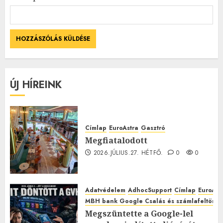
ÚJ HÍREINK
Címlap
EuroAstra
Gasztró
Megfiatalodott
2026.JÚLIUS.27. HÉTFŐ.
0
0
Adatvédelem
AdhocSupport
Címlap
EuroAst
MBH bank Google Csalás és számlafeltörés 
Megszüntette a Google-lel