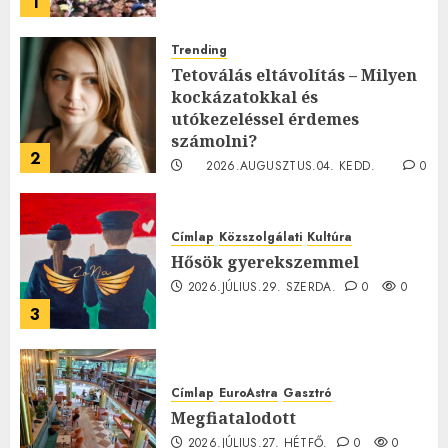
1
Trending
Tetoválás eltávolítás – Milyen
kockázatokkal és
utókezeléssel érdemes
számolni?
2
2026.AUGUSZTUS.04. KEDD.
0
0
Címlap
Közszolgálati
Kultúra
Hősök gyerekszemmel
2026.JÚLIUS.29. SZERDA.
0
0
3
Címlap
EuroAstra
Gasztró
Megfiatalodott
2026.JÚLIUS.27. HÉTFŐ.
0
0