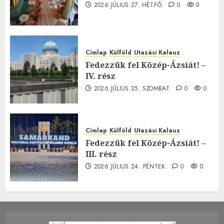
2026.JÚLIUS.27. HÉTFŐ.
0
0
Címlap
Külföld
Utazási Kalauz
Fedezzük fel Közép-Ázsiát! –
IV. rész
2026.JÚLIUS.25. SZOMBAT.
0
0
Címlap
Külföld
Utazási Kalauz
Fedezzük fel Közép-Ázsiát! –
III. rész
2026.JÚLIUS.24. PÉNTEK.
0
0