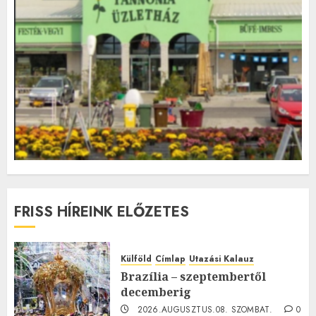
FRISS HÍREINK ELŐZETES
Külföld
Címlap
Utazási Kalauz
Brazília – szeptembertől
decemberig
2026.AUGUSZTUS.08. SZOMBAT.
0