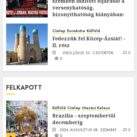
szemben indított eljárását a
versenyhatóság,
bizonyíthatóság hiányában:
TE mit gondolsz erről?
2026.JÚLIUS.23. CSÜTÖRTÖK.
0
Címlap
EuroAstra
Külföld
0
Fedezzük fel Közép-Ázsiát! –
II. rész
2026.JÚLIUS.23. CSÜTÖRTÖK.
0
0
FELKAPOTT
Külföld
Címlap
Utazási Kalauz
Brazília – szeptembertől
decemberig
2026.AUGUSZTUS.08. SZOMBAT.
0
0