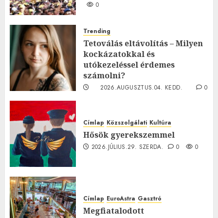
0
Trending
Tetoválás eltávolítás – Milyen
kockázatokkal és
utókezeléssel érdemes
számolni?
2026.AUGUSZTUS.04. KEDD.
0
0
Címlap
Közszolgálati
Kultúra
Hősök gyerekszemmel
2026.JÚLIUS.29. SZERDA.
0
0
Címlap
EuroAstra
Gasztró
Megfiatalodott