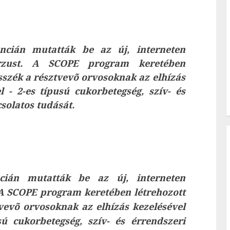
ncián mutatták be az új, interneten
urzust. A SCOPE program keretében
esszék a résztvevõ orvosoknak az elhízás
l - 2-es típusú cukorbetegség, szív- és
solatos tudását.
cián mutatták be az új, interneten
. A SCOPE program keretében létrehozott
tvevõ orvosoknak az elhízás kezelésével
sú cukorbetegség, szív- és érrendszeri