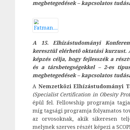
megbetegedések – kapcsolatos tudásá
A 15. Elhízástudományi Konferen
keresztül elérhetõ oktatási kurzust
képzés célja, hogy fejlesszék a rész
és a társbetegségekkel – 2-es típu
megbetegedések – kapcsolatos tudásá
A
Nemzetközi Elhízástudományi T
(Specialist Certification in Obesity Pr
épül fel. Fellowship programja tagj
míg tagsági programja folyamatos tov
az orvosoknak, akik sikeresen tel
melynek szerves részét képezi a SCOPE