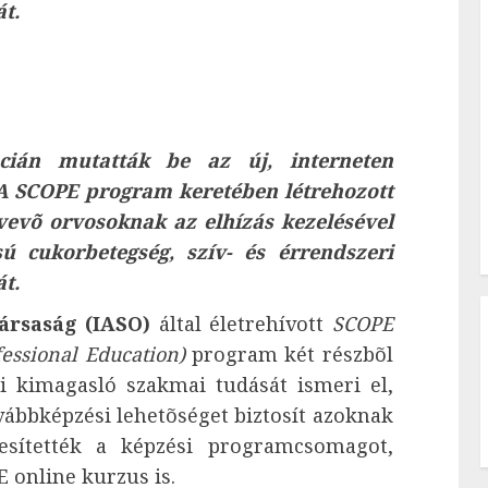
t.
cián mutatták be az új, interneten
. A SCOPE program keretében létrehozott
tvevõ orvosoknak az elhízás kezelésével
sú cukorbetegség, szív- és érrendszeri
t.
ársaság (IASO)
által életrehívott
SCOPE
ofessional Education)
program két részbõl
ai kimagasló szakmai tudását ismeri el,
ábbképzési lehetõséget biztosít azoknak
jesítették a képzési programcsomagot,
 online kurzus is.