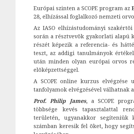
Európai szinten a SCOPE program az
28, elhízással foglalkozó nemzeti or
Az IASO elhízástudományi szakértõi 
során a résztvevõk gyakorlati alapú 
részét képezik a referencia- és hátt
teszt, az addigi tanulmányok értékel
után minden olyan európai orvos ré
elõképzettséggel.
A SCOPE online kurzus elvégzése u
tanfolyamok elvégzésével válhatnak 
Prof. Philip James
, a SCOPE progr
többsége kevés tapasztalattal ren
területén, ugyanakkor segíteniük 
számban keresik fel õket, hogy segít