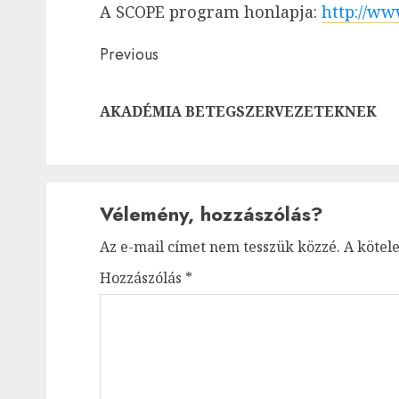
A SCOPE program honlapja:
http://ww
Post
Previous
navigation
AKADÉMIA BETEGSZERVEZETEKNEK
Vélemény, hozzászólás?
Az e-mail címet nem tesszük közzé.
A kötel
Hozzászólás
*