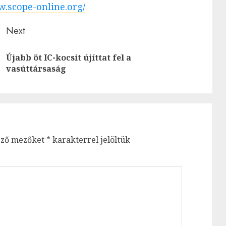
w.scope-online.org/
Next
Újabb öt IC-kocsit újíttat fel a
Previous
Next
vasúttársaság
post:
post:
ező mezőket
*
karakterrel jelöltük