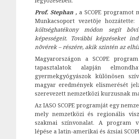
legyõzésében.
Prof. Stephan ,
a SCOPE programot m
Munkacsoport vezetõje hozzátette:
költséghatékony módon segít bõv
képességeit. További képzéseket ind
nõvérek – részére, akik szintén az elhí
Magyarországon a SCOPE program 
tapasztalatok alapján elmon
gyermekgyógyászok különösen szí
magyar eredmények elismerését jelz
szerevezett nemzetközi kurzusnak mag
Az IASO SCOPE programját egy nemzetk
mely nemzetközi és regionális visz
szakmai színvonalat. A program vi
lépése a latin-amerikai és ázsiai SCO