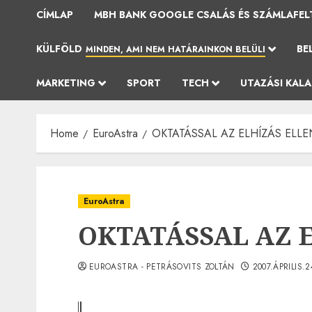
CÍMLAP
MBH BANK GOOGLE CSALÁS ÉS SZÁMLAFEL
KÜLFÖLD
BE
MINDEN, AMI NEM HATÁRAINKON BELÜLI
MARKETING
SPORT
TECH
UTAZÁSI KAL
Home
EuroAstra
OKTATÁSSAL AZ ELHÍZÁS ELLE
EuroAstra
OKTATÁSSAL AZ 
EUROASTRA - PETRÁSOVITS ZOLTÁN
2007.ÁPRILIS.