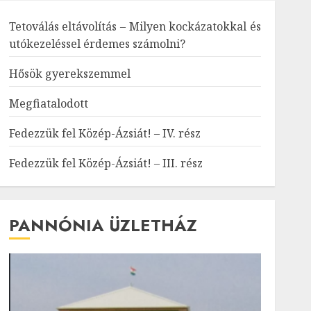
Tetoválás eltávolítás – Milyen kockázatokkal és
utókezeléssel érdemes számolni?
Hősök gyerekszemmel
Megfiatalodott
Fedezzük fel Közép-Ázsiát! – IV. rész
Fedezzük fel Közép-Ázsiát! – III. rész
PANNÓNIA ÜZLETHÁZ