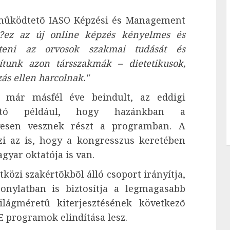
ûködtetõ IASO Képzési és Management
?ez az új online képzés kényelmes és
íteni az orvosok szakmai tudását és
ítunk azon társszakmák – dietetikusok,
zás ellen harcolnak."
már másfél éve beindult, az eddigi
dható például, hogy hazánkban a
vesen vesznek részt a programban. A
i az is, hogy a kongresszus keretében
yar oktatója is van.
özi szakértõkbõl álló csoport irányítja,
onylatban is biztosítja a legmagasabb
lágméretû kiterjesztésének következõ
PE programok elindítása lesz.