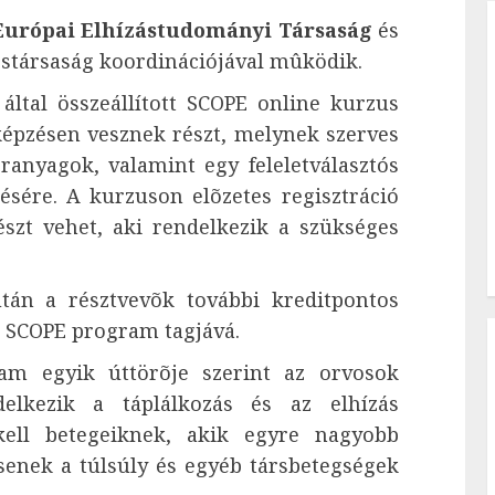
Európai Elhízástudományi Társaság
és
vostársaság koordinációjával mûködik.
által összeállított SCOPE online kurzus
képzésen vesznek részt, melynek szerves
éranyagok, valamint egy feleletválasztós
ésére. A kurzuson elõzetes regisztráció
szt vehet, aki rendelkezik a szükséges
tán a résztvevõk további kreditpontos
a SCOPE program tagjává.
am egyik úttörõje szerint az orvosok
delkezik a táplálkozás és az elhízás
kell betegeiknek, akik egyre nagyobb
senek a túlsúly és egyéb társbetegségek