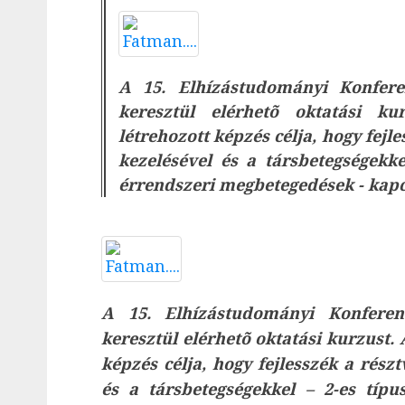
A 15. Elhízástudományi Konfere
keresztül elérhetõ oktatási k
létrehozott képzés célja, hogy fejl
kezelésével és a társbetegségekke
érrendszeri megbetegedések - kapc
A 15. Elhízástudományi Konferen
keresztül elérhetõ oktatási kurzust
képzés célja, hogy fejlesszék a rész
és a társbetegségekkel – 2-es típu