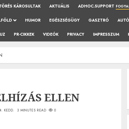
TÖRÉS KÁROSULTAK
AKTUÁLIS
ADHOC.SUPPORT
FOGYA
LFÖLD
HUMOR
EGÉSZSÉGÜGY
GASZTRÓ
AUT
AUZ
PR-CIKKEK
VIDEÓK
PRIVACY
IMPRESSZUM
N
ELHÍZÁS ELLEN
24. KEDD.
3 MINUTES READ
0