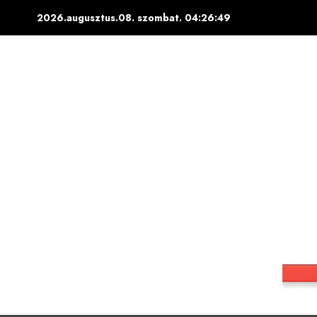
Skip
2026.augusztus.08. szombat.
04:26:50
to
content