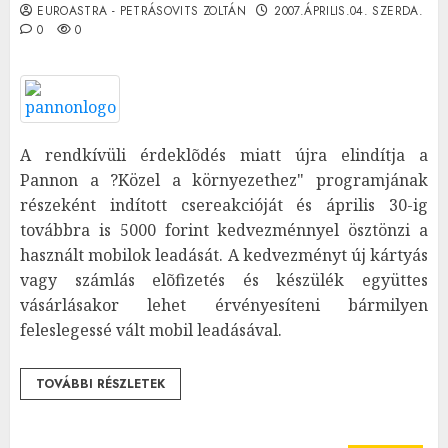
EUROASTRA - PETRÁSOVITS ZOLTÁN
2007.ÁPRILIS.04. SZERDA.
0
0
A rendkívüli érdeklõdés miatt újra elindítja a
Pannon a ?Közel a környezethez" programjának
részeként indított csereakcióját és április 30-ig
továbbra is 5000 forint kedvezménnyel ösztönzi a
használt mobilok leadását. A kedvezményt új kártyás
vagy számlás elõfizetés és készülék együttes
vásárlásakor lehet érvényesíteni bármilyen
feleslegessé vált mobil leadásával.
TOVÁBBI RÉSZLETEK