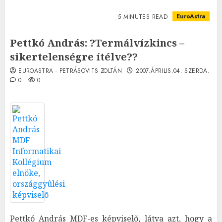
EuroAstra
5 MINUTES READ
Pettkó András: ?Termálvízkincs –
sikertelenségre ítélve??
EUROASTRA - PETRÁSOVITS ZOLTÁN
2007.ÁPRILIS.04. SZERDA.
0
0
Pettkó András MDF-es képviselõ, látva azt, hogy a