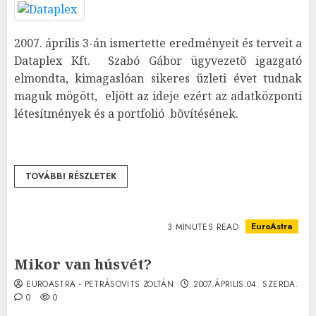
2007. április 3-án ismertette eredményeit és terveit a
Dataplex Kft. Szabó Gábor ügyvezetõ igazgató
elmondta, kimagaslóan sikeres üzleti évet tudnak
maguk mögött, eljött az ideje ezért az adatközponti
létesítmények és a portfolió bõvítésének.
TOVÁBBI RÉSZLETEK
EuroAstra
3 MINUTES READ
Mikor van húsvét?
EUROASTRA - PETRÁSOVITS ZOLTÁN
2007.ÁPRILIS.04. SZERDA.
0
0