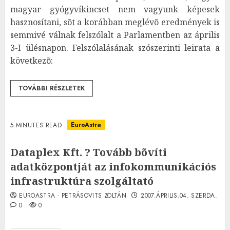
magyar gyógyvíkincset nem vagyunk képesek
hasznosítani, sõt a korábban meglévõ eredmények is
semmivé válnak felszólalt a Parlamentben az április
3-I ülésnapon. Felszólalásának szószerinti leirata a
következõ:
TOVÁBBI RÉSZLETEK
EuroAstra
5 MINUTES READ
Dataplex Kft. ? Tovább bõvíti
adatközpontját az infokommunikációs
infrastruktúra szolgáltató
EUROASTRA - PETRÁSOVITS ZOLTÁN
2007.ÁPRILIS.04. SZERDA.
0
0