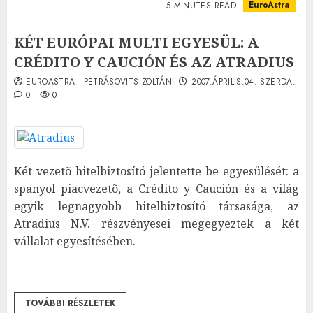
EuroAstra
5 MINUTES READ
KÉT EURÓPAI MULTI EGYESÜL: A
CRÉDITO Y CAUCIÓN ÉS AZ ATRADIUS
EUROASTRA - PETRÁSOVITS ZOLTÁN
2007.ÁPRILIS.04. SZERDA.
0
0
Két vezetõ hitelbiztosító jelentette be egyesülését: a
spanyol piacvezetõ, a Crédito y Caución és a világ
egyik legnagyobb hitelbiztosító társasága, az
Atradius N.V. részvényesei megegyeztek a két
vállalat egyesítésében.
TOVÁBBI RÉSZLETEK