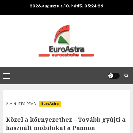
Skip
2026.augusztus.10. hétfő.
05:24:27
to
content
Primary
Menu
EuroAstra
2 MINUTES READ
Közel a környezethez – Tovább gyûjti a
használt mobilokat a Pannon