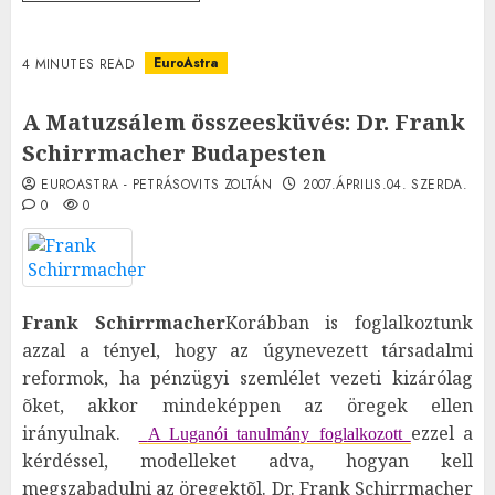
EuroAstra
4 MINUTES READ
A Matuzsálem összeesküvés: Dr. Frank
Schirrmacher Budapesten
EUROASTRA - PETRÁSOVITS ZOLTÁN
2007.ÁPRILIS.04. SZERDA.
0
0
Frank Schirrmacher
Korábban is foglalkoztunk
azzal a tényel, hogy az úgynevezett társadalmi
reformok, ha pénzügyi szemlélet vezeti kizárólag
õket, akkor mindeképpen az öregek ellen
irányulnak.
ezzel a
A Luganói tanulmány
foglalkozott
kérdéssel, modelleket adva, hogyan kell
megszabadulni az öregektõl. Dr. Frank Schirrmacher