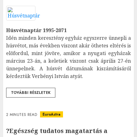
Húsvétnaptár 1995-2071
Idén minden keresztény egyház egyszerre ünnepli a
húsvétot, más években viszont akár öthetes eltérés is
elõfordul, mint jövõre, amikor a nyugati egyházak
március 23-án, a keletiek viszont csak április 27-én
ünnepelnek. A húsvét dátumának kiszámításáról
kérdeztük Verbényi István atyát.
TOVÁBBI RÉSZLETEK
EuroAstra
2 MINUTES READ
?Egészség tudatos magatartás a