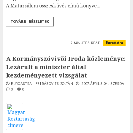
A Matuzsálem összesküvés címû könyve...
TOVÁBBI RÉSZLETEK
EuroAstra
2 MINUTES READ
A Kormányszóvivõi Iroda közleménye:
Lezárult a miniszter által
kezdeményezett vizsgálat
EUROASTRA - PETRÁSOVITS ZOLTÁN
2007.ÁPRILIS.04. SZERDA.
0
0