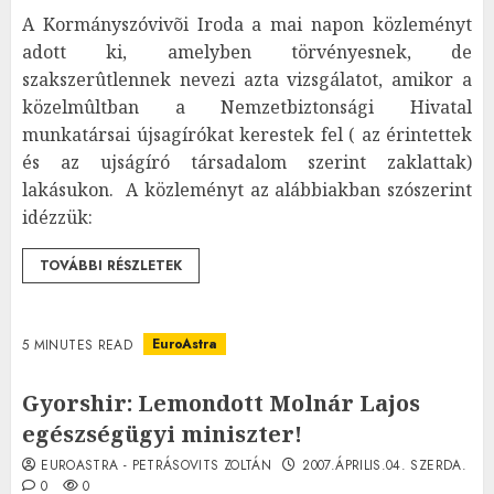
A Kormányszóvivõi Iroda a mai napon közleményt
adott ki, amelyben törvényesnek, de
szakszerûtlennek nevezi azta vizsgálatot, amikor a
közelmûltban a Nemzetbiztonsági Hivatal
munkatársai újsagírókat kerestek fel ( az érintettek
és az ujságíró társadalom szerint zaklattak)
lakásukon. A közleményt az alábbiakban szószerint
idézzük:
TOVÁBBI RÉSZLETEK
EuroAstra
5 MINUTES READ
Gyorshir: Lemondott Molnár Lajos
egészségügyi miniszter!
EUROASTRA - PETRÁSOVITS ZOLTÁN
2007.ÁPRILIS.04. SZERDA.
0
0