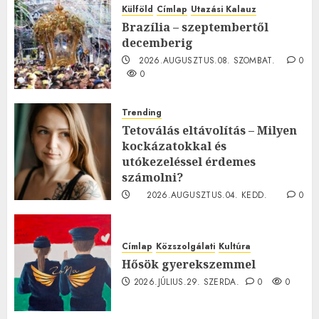
Külföld
Címlap
Utazási Kalauz
Brazília – szeptembertől
decemberig
2026.AUGUSZTUS.08. SZOMBAT.
0
0
Trending
Tetoválás eltávolítás – Milyen
kockázatokkal és
utókezeléssel érdemes
számolni?
2026.AUGUSZTUS.04. KEDD.
0
0
Címlap
Közszolgálati
Kultúra
Hősök gyerekszemmel
2026.JÚLIUS.29. SZERDA.
0
0