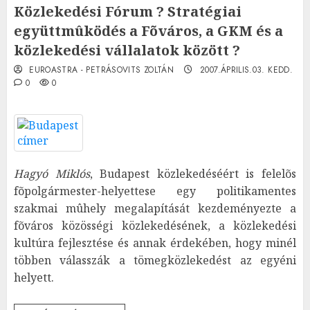
Közlekedési Fórum ? Stratégiai
együttmûködés a Fõváros, a GKM és a
közlekedési vállalatok között ?
EUROASTRA - PETRÁSOVITS ZOLTÁN
2007.ÁPRILIS.03. KEDD.
0
0
Hagyó Miklós
, Budapest közlekedéséért is felelõs
fõpolgármester-helyettese egy politikamentes
szakmai mûhely megalapítását kezdeményezte a
fõváros közösségi közlekedésének, a közlekedési
kultúra fejlesztése és annak érdekében, hogy minél
többen válasszák a tömegközlekedést az egyéni
helyett.