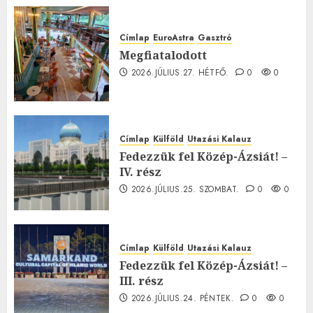
Címlap
EuroAstra
Gasztró
Megfiatalodott
2026.JÚLIUS.27. HÉTFŐ.
0
0
Címlap
Külföld
Utazási Kalauz
Fedezzük fel Közép-Ázsiát! –
IV. rész
2026.JÚLIUS.25. SZOMBAT.
0
0
Címlap
Külföld
Utazási Kalauz
Fedezzük fel Közép-Ázsiát! –
III. rész
2026.JÚLIUS.24. PÉNTEK.
0
0