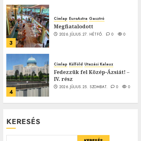
Címlap
EuroAstra
Gasztró
Megfiatalodott
2026.JÚLIUS.27. HÉTFŐ.
0
0
3
Címlap
Külföld
Utazási Kalauz
Fedezzük fel Közép-Ázsiát! –
IV. rész
2026.JÚLIUS.25. SZOMBAT.
0
0
4
KERESÉS
KERESÉS