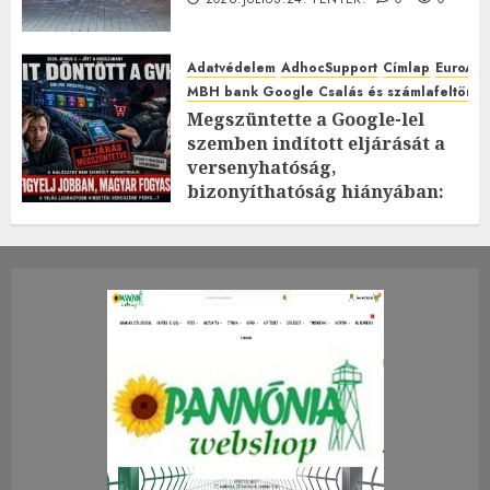
Adatvédelem
AdhocSupport
Címlap
EuroAst
MBH bank Google Csalás és számlafeltörés 
Megszüntette a Google-lel
szemben indított eljárását a
versenyhatóság,
bizonyíthatóság hiányában:
TE mit gondolsz erről?
2026.JÚLIUS.23. CSÜTÖRTÖK.
0
0