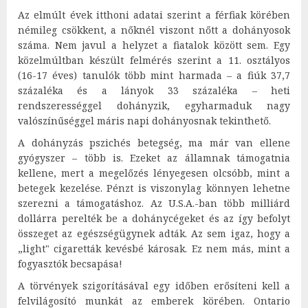
Az elmúlt évek itthoni adatai szerint a férfiak körében
némileg csökkent, a nőknél viszont nőtt a dohányosok
száma. Nem javul a helyzet a fiatalok között sem. Egy
közelmúltban készült felmérés szerint a 11. osztályos
(16-17 éves) tanulók több mint harmada – a fiúk 37,7
százaléka és a lányok 33 százaléka – heti
rendszerességgel dohányzik, egyharmaduk nagy
valószínűséggel máris napi dohányosnak tekinthető.
A dohányzás pszichés betegség, ma már van ellene
gyógyszer – több is. Ezeket az államnak támogatnia
kellene, mert a megelőzés lényegesen olcsóbb, mint a
betegek kezelése. Pénzt is viszonylag könnyen lehetne
szerezni a támogatáshoz. Az U.S.A.-ban több milliárd
dollárra perelték be a dohánycégeket és az így befolyt
összeget az egészségügynek adták. Az sem igaz, hogy a
„light" cigaretták kevésbé károsak. Ez nem más, mint a
fogyasztók becsapása!
A törvények szigorításával egy időben erősíteni kell a
felvilágosító munkát az emberek körében. Ontario