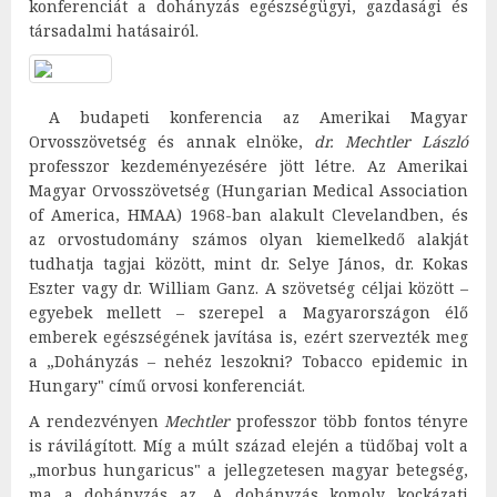
konferenciát a dohányzás egészségügyi, gazdasági és
társadalmi hatásairól.
A budapeti konferencia az Amerikai Magyar
Orvosszövetség és annak elnöke,
dr. Mechtler László
professzor kezdeményezésére jött létre. Az Amerikai
Magyar Orvosszövetség (Hungarian Medical Association
of America, HMAA) 1968-ban alakult Clevelandben, és
az orvostudomány számos olyan kiemelkedő alakját
tudhatja tagjai között, mint dr. Selye János, dr. Kokas
Eszter vagy dr. William Ganz. A szövetség céljai között –
egyebek mellett – szerepel a Magyarországon élő
emberek egészségének javítása is, ezért szervezték meg
a „Dohányzás – nehéz leszokni? Tobacco epidemic in
Hungary" című orvosi konferenciát.
A rendezvényen
Mechtler
professzor több fontos tényre
is rávilágított. Míg a múlt század elején a tüdőbaj volt a
„morbus hungaricus" a jellegzetesen magyar betegség,
ma a dohányzás az. A dohányzás komoly kockázati