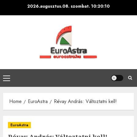
Skip
2026.augusztus.08. szombat.
10:20:11
to
content
Primary
Menu
Home
EuroAstra
Révay András: Változtatni kell!
EuroAstra
Révay András: Változtatni kell!