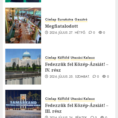
Címlap
EuroAstra
Gasztró
Megfiatalodott
2026.JÚLIUS.27. HÉTFŐ.
0
0
Címlap
Külföld
Utazási Kalauz
Fedezzük fel Közép-Ázsiát! –
IV. rész
2026.JÚLIUS.25. SZOMBAT.
0
0
Címlap
Külföld
Utazási Kalauz
Fedezzük fel Közép-Ázsiát! –
III. rész
2026.JÚLIUS.24. PÉNTEK.
0
0