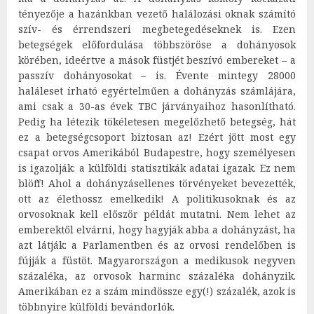
tényezője a hazánkban vezető halálozási oknak számító
szív- és érrendszeri megbetegedéseknek is. Ezen
betegségek előfordulása többszöröse a dohányosok
körében, ideértve a mások füstjét beszívó embereket – a
passzív dohányosokat – is. Évente mintegy 28000
haláleset írható egyértelműen a dohányzás számlájára,
ami csak a 30-as évek TBC járványaihoz hasonlítható.
Pedig ha létezik tökéletesen megelőzhető betegség, hát
ez a betegségcsoport biztosan az! Ezért jött most egy
csapat orvos Amerikából Budapestre, hogy személyesen
is igazolják: a külföldi statisztikák adatai igazak. Ez nem
blöff! Ahol a dohányzásellenes törvényeket bevezették,
ott az élethossz emelkedik! A politikusoknak és az
orvosoknak kell először példát mutatni. Nem lehet az
emberektől elvárni, hogy hagyják abba a dohányzást, ha
azt látják: a Parlamentben és az orvosi rendelőben is
fújják a füstöt. Magyarországon a medikusok negyven
százaléka, az orvosok harminc százaléka dohányzik.
Amerikában ez a szám mindössze egy(!) százalék, azok is
többnyire külföldi bevándorlók.