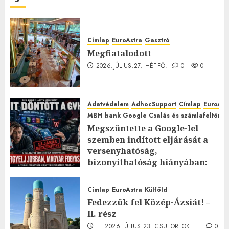
Címlap
EuroAstra
Gasztró
Megfiatalodott
2026.JÚLIUS.27. HÉTFŐ.
0
0
Adatvédelem
AdhocSupport
Címlap
EuroAst
MBH bank Google Csalás és számlafeltörés 
Megszüntette a Google-lel
szemben indított eljárását a
versenyhatóság,
bizonyíthatóság hiányában:
TE mit gondolsz erről?
2026.JÚLIUS.23. CSÜTÖRTÖK.
0
Címlap
EuroAstra
Külföld
0
Fedezzük fel Közép-Ázsiát! –
II. rész
2026.JÚLIUS.23. CSÜTÖRTÖK.
0