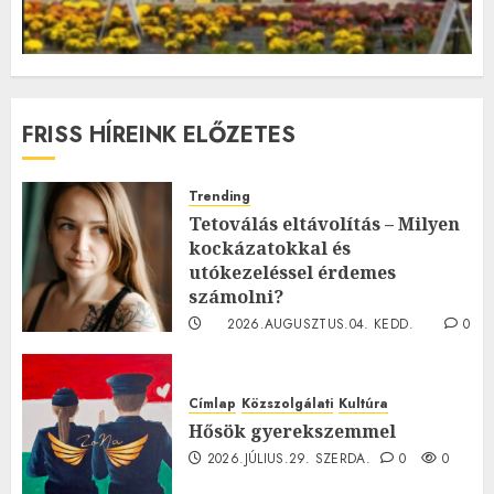
FRISS HÍREINK ELŐZETES
Trending
Tetoválás eltávolítás – Milyen
kockázatokkal és
utókezeléssel érdemes
számolni?
2026.AUGUSZTUS.04. KEDD.
0
0
Címlap
Közszolgálati
Kultúra
Hősök gyerekszemmel
2026.JÚLIUS.29. SZERDA.
0
0