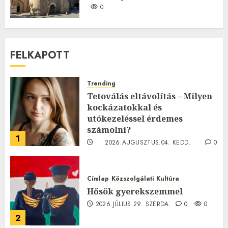
0
FELKAPOTT
Trending
Tetoválás eltávolítás – Milyen
kockázatokkal és
utókezeléssel érdemes
számolni?
1
2026.AUGUSZTUS.04. KEDD.
0
0
Címlap
Közszolgálati
Kultúra
Hősök gyerekszemmel
2026.JÚLIUS.29. SZERDA.
0
0
2