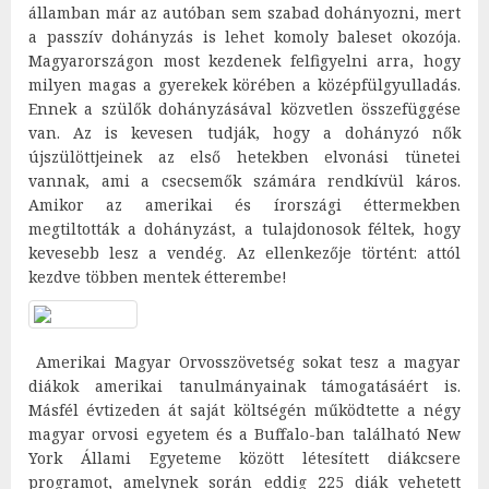
államban már az autóban sem szabad dohányozni, mert
a passzív dohányzás is lehet komoly baleset okozója.
Magyarországon most kezdenek felfigyelni arra, hogy
milyen magas a gyerekek körében a középfülgyulladás.
Ennek a szülők dohányzásával közvetlen összefüggése
van. Az is kevesen tudják, hogy a dohányzó nők
újszülöttjeinek az első hetekben elvonási tünetei
vannak, ami a csecsemők számára rendkívül káros.
Amikor az amerikai és írországi éttermekben
megtiltották a dohányzást, a tulajdonosok féltek, hogy
kevesebb lesz a vendég. Az ellenkezője történt: attól
kezdve többen mentek étterembe!
Amerikai Magyar Orvosszövetség sokat tesz a magyar
diákok amerikai tanulmányainak támogatásáért is.
Másfél évtizeden át saját költségén működtette a négy
magyar orvosi egyetem és a Buffalo-ban található New
York Állami Egyeteme között létesített diákcsere
programot, amelynek során eddig 225 diák vehetett