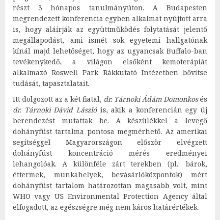
részt 3 hónapos tanulmányúton. A Budapesten
megrendezett konferencia egyben alkalmat nyújtott arra
is, hogy aláírják az együttműködés folytatását jelentő
megállapodást, ami ismét sok egyetemi hallgatónak
kínál majd lehetőséget, hogy az ugyancsak Buffalo-ban
tevékenykedő, a világon elsőként kemoterápiát
alkalmazó Roswell Park Rákkutató Intézetben bővítse
tudását, tapasztalatait.
Itt dolgozott az a két fiatal,
dr. Tárnoki Ádám Domonkos
és
dr. Tárnoki Dávid László
is, akik a konferencián egy új
berendezést mutattak be. A készülékkel a levegő
dohányfüst tartalma pontosa megmérhető. Az amerikai
segítséggel Magyarországon először elvégzett
dohányfüst koncentráció mérés eredményei
lehangolóak. A különféle zárt terekben (pl.: bárok,
éttermek, munkahelyek, bevásárlóközpontok) mért
dohányfüst tartalom határozottan magasabb volt, mint
WHO vagy US Environmental Protection Agency által
elfogadott, az egészségre még nem káros határértékek.