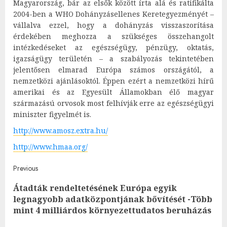
Magyarország, bár az elsők között írta alá és ratifikálta
2004-ben a WHO Dohányzásellenes Keretegyezményét –
vállalva ezzel, hogy a dohányzás visszaszorítása
érdekében meghozza a szükséges összehangolt
intézkedéseket az egészségügy, pénzügy, oktatás,
igazságügy területén – a szabályozás tekintetében
jelentősen elmarad Európa számos országától, a
nemzetközi ajánlásoktól. Éppen ezért a nemzetközi hírű
amerikai és az Egyesült Államokban élő magyar
származású orvosok most felhívják erre az egészségügyi
miniszter figyelmét is.
http://www.amosz.extra.hu/
http://www.hmaa.org/
Post
Previous
Átadták rendeltetésének Európa egyik
navigation
Pre
legnagyobb adatközpontjának bővítését -Több
post
mint 4 milliárdos környezettudatos beruházás