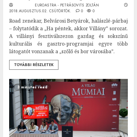
EUROASTRA - PETRÁSOVITS ZOLTÁN
2018.AUGUSZTUS.02. CSÜTÖRTÖK.
0
0
Road zenekar, Belvárosi Betyárok, halászlé-párbaj
– folytatódik a „Ha péntek, akkor Villány” sorozat.
A villányi fesztiválszezon gazdag és sokszínű
kulturális és gasztro-programjai egyre több
látogatót vonzanak a „szőlő és bor városába”.
TOVÁBBI RÉSZLETEK
3 minutes read