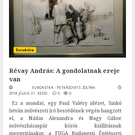
EuroAstra
Révay András: A gondolatnak ereje
van
EUROASTRA - PETRÁSOVITS ZOLTÁN
2018.JÚLIUS.31. KEDD.
0
0
Ez a mondat, egy Paul Valéry idézet, Sinkó
István művészeti író beszédének végén hangzott
el, a Nádas Alexandra és Nagy Gábor
művészházaspár közös kiállításnak
megnyitásakor, a FUGA Budapesti Építészeti