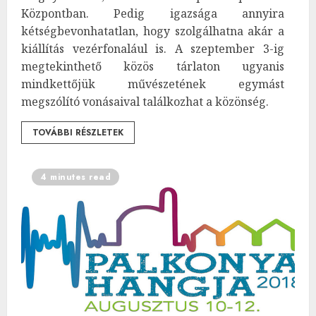
Központban. Pedig igazsága annyira
kétségbevonhatatlan, hogy szolgálhatna akár a
kiállítás vezérfonalául is. A szeptember 3-ig
megtekinthető közös tárlaton ugyanis
mindkettőjük művészetének egymást
megszólító vonásaival találkozhat a közönség.
TOVÁBBI RÉSZLETEK
4 minutes read