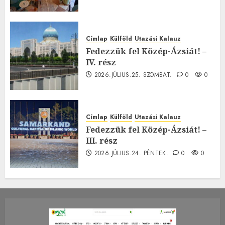
Címlap
Külföld
Utazási Kalauz
Fedezzük fel Közép-Ázsiát! –
IV. rész
2026.JÚLIUS.25. SZOMBAT.
0
0
Címlap
Külföld
Utazási Kalauz
Fedezzük fel Közép-Ázsiát! –
III. rész
2026.JÚLIUS.24. PÉNTEK.
0
0