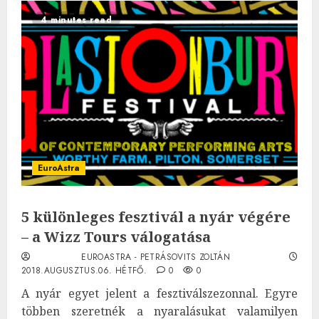
4 minutes read
EuroAstra
5 különleges fesztivál a nyár végére
– a Wizz Tours válogatása
EUROASTRA - PETRÁSOVITS ZOLTÁN
2018.AUGUSZTUS.06. HÉTFŐ.
0
0
A nyár egyet jelent a fesztiválszezonnal. Egyre
többen szeretnék a nyaralásukat valamilyen