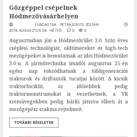
Gőzgéppel csépelnek
Hódmezővásárhelyen
EUROASTRA - PETRÁSOVITS ZOLTÁN
2018.AUGUSZTUS.06. HÉTFŐ.
0
0
Augusztusban jön a Hódmezőrület 3.0. Száz éves
cséplési technológiát, oldtimereket és high-tech
mezőgépeket is bemutatnak az idei Hódmezőrület
3.0-n. A járműtechnika imádói augusztus 25-én
egész nap tobzódhatnak a többgenerációs
traktorok és driftautók tucatjai között. A kicsik
traktorbiciklit, az idősebbek pedig
traktormonstrumokat is vezethetnek, a VR
szemüvegekben pedig bárki játszva élheti át a
mezőgépész szakma rejtelmeit.
TOVÁBBI RÉSZLETEK