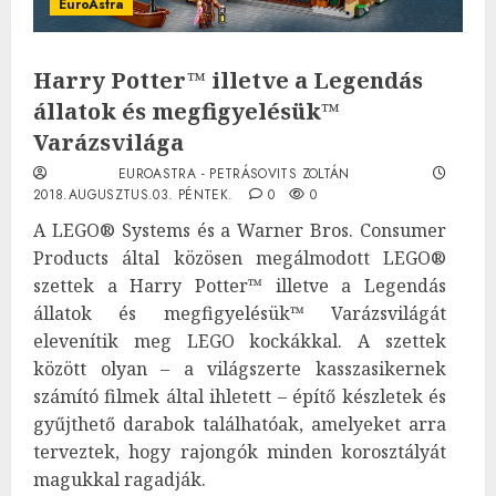
EuroAstra
Harry Potter™ illetve a Legendás
állatok és megfigyelésük™
Varázsvilága
EUROASTRA - PETRÁSOVITS ZOLTÁN
2018.AUGUSZTUS.03. PÉNTEK.
0
0
A LEGO® Systems és a Warner Bros. Consumer
Products által közösen megálmodott LEGO®
szettek a Harry Potter™ illetve a Legendás
állatok és megfigyelésük™ Varázsvilágát
elevenítik meg LEGO kockákkal. A szettek
között olyan – a világszerte kasszasikernek
számító filmek által ihletett – építő készletek és
gyűjthető darabok találhatóak, amelyeket arra
terveztek, hogy rajongók minden korosztályát
magukkal ragadják.