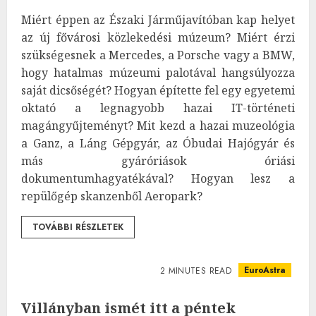
Miért éppen az Északi Járműjavítóban kap helyet
az új fővárosi közlekedési múzeum? Miért érzi
szükségesnek a Mercedes, a Porsche vagy a BMW,
hogy hatalmas múzeumi palotával hangsúlyozza
saját dicsőségét? Hogyan építette fel egy egyetemi
oktató a legnagyobb hazai IT-történeti
magángyűjteményt? Mit kezd a hazai muzeológia
a Ganz, a Láng Gépgyár, az Óbudai Hajógyár és
más gyáróriások óriási
dokumentumhagyatékával? Hogyan lesz a
repülőgép skanzenből Aeropark?
TOVÁBBI RÉSZLETEK
EuroAstra
2 MINUTES READ
Villányban ismét itt a péntek