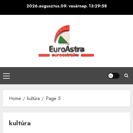
Skip
2026.augusztus.09. vasárnap.
13:30:00
to
content
Primary
Menu
Home
kultúra
Page 5
kultúra