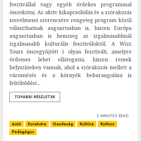
fesztivállal vagy egyéb érdekes programmal
összekötni. Az aktív kikapcsolódás és a szórakozás
szerelmesei szerencsére rengeteg program közül
választhatnak augusztusban is, hiszen Európa
augusztusban is hemzseg az izgalmasabbnál
izgalmasabb kulturális fesztiváloktól. A Wizz
Tours összegyűjtött 5 olyan fesztivált, amelyre
érdemes lehet ellátogatni, hiszen remek
helyszíneken vannak, ahol a szórakozás mellett a
városnézés és a környék bebarangolása is
feltöltődést...
TOVÁBBI RÉSZLETEK
2 MINUTES READ
Autó
EuroAstra
Gazdaság
Kultúra
Kultusz
Pedagógus