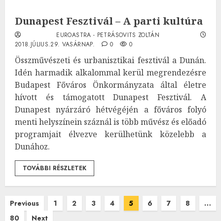
Dunapest Fesztivál – A parti kultúra
EUROASTRA - PETRÁSOVITS ZOLTÁN
2018.JÚLIUS.29. VASÁRNAP.
0
0
Összművészeti és urbanisztikai fesztivál a Dunán.
Idén harmadik alkalommal kerül megrendezésre
Budapest Főváros Önkormányzata által életre
hívott és támogatott Dunapest Fesztivál. A
Dunapest nyárzáró hétvégéjén a főváros folyó
menti helyszínein száznál is több művész és előadó
programjait élvezve kerülhetünk közelebb a
Dunához.
TOVÁBBI RÉSZLETEK
Bejegyzések
Previous
1
2
3
4
5
6
7
8
…
80
Next