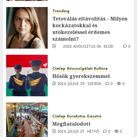
Trending
Tetoválás eltávolítás – Milyen
kockázatokkal és
utókezeléssel érdemes
számolni?
2026.AUGUSZTUS.04. KEDD.
0
0
Címlap
Közszolgálati
Kultúra
Hősök gyerekszemmel
2026.JÚLIUS.29. SZERDA.
0
0
Címlap
EuroAstra
Gasztró
Megfiatalodott
2026.JÚLIUS.27. HÉTFŐ.
0
0