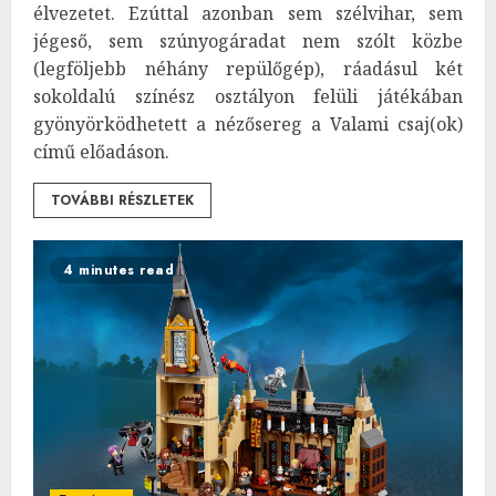
élvezetet. Ezúttal azonban sem szélvihar, sem
jégeső, sem szúnyogáradat nem szólt közbe
(legföljebb néhány repülőgép), ráadásul két
sokoldalú színész osztályon felüli játékában
gyönyörködhetett a nézősereg a Valami csaj(ok)
című előadáson.
TOVÁBBI RÉSZLETEK
4 minutes read