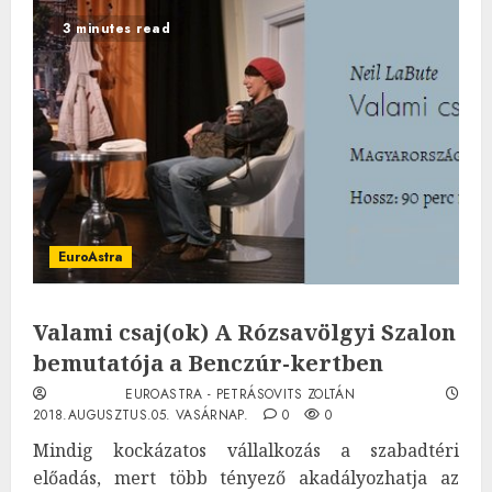
3 minutes read
EuroAstra
Valami csaj(ok) A Rózsavölgyi Szalon
bemutatója a Benczúr-kertben
EUROASTRA - PETRÁSOVITS ZOLTÁN
2018.AUGUSZTUS.05. VASÁRNAP.
0
0
Mindig kockázatos vállalkozás a szabadtéri
előadás, mert több tényező akadályozhatja az