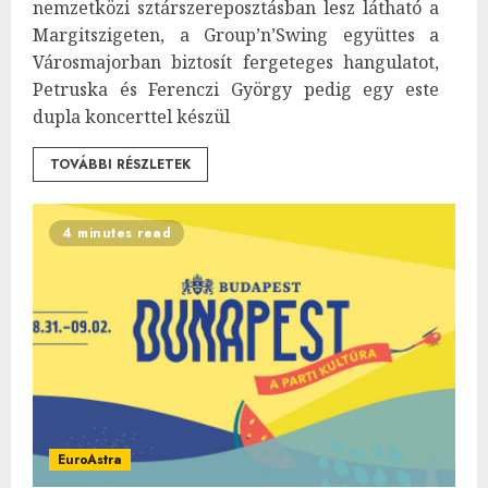
nemzetközi sztárszereposztásban lesz látható a
Margitszigeten, a Group’n’Swing együttes a
Városmajorban biztosít fergeteges hangulatot,
Petruska és Ferenczi György pedig egy este
dupla koncerttel készül
TOVÁBBI RÉSZLETEK
4 minutes read
EuroAstra