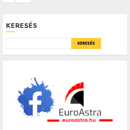
lapozása
KERESÉS
KERESÉS