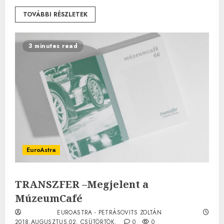
TOVÁBBI RÉSZLETEK
3 minutes read
EuroAstra
TRANSZFER –Megjelent a
MúzeumCafé
EUROASTRA - PETRÁSOVITS ZOLTÁN
2018.AUGUSZTUS.02. CSÜTÖRTÖK.
0
0