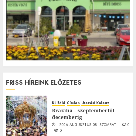
FRISS HÍREINK ELŐZETES
Külföld
Címlap
Utazási Kalauz
Brazília – szeptembertől
decemberig
2026.AUGUSZTUS.08. SZOMBAT.
0
0