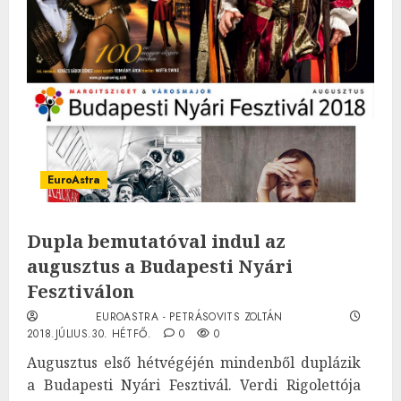
EuroAstra
Dupla bemutatóval indul az
augusztus a Budapesti Nyári
Fesztiválon
EUROASTRA - PETRÁSOVITS ZOLTÁN
2018.JÚLIUS.30. HÉTFŐ.
0
0
Augusztus első hétvégéjén mindenből duplázik
a Budapesti Nyári Fesztivál. Verdi Rigolettója