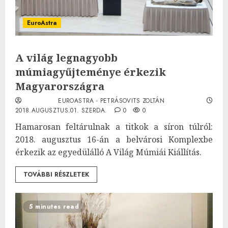
EuroAstra
A világ legnagyobb
múmiagyűjteménye érkezik
Magyarországra
EUROASTRA - PETRÁSOVITS ZOLTÁN
2018.AUGUSZTUS.01. SZERDA.
0
0
Hamarosan feltárulnak a titkok a síron túlról:
2018. augusztus 16-án a belvárosi Komplexbe
érkezik az egyedülálló A Világ Múmiái Kiállítás.
TOVÁBBI RÉSZLETEK
5 minutes read