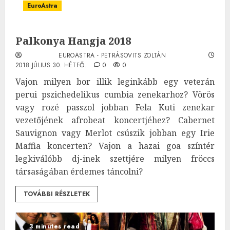
EuroAstra
Palkonya Hangja 2018
EUROASTRA - PETRÁSOVITS ZOLTÁN
2018.JÚLIUS.30. HÉTFŐ.
0
0
Vajon milyen bor illik leginkább egy veterán
perui pszichedelikus cumbia zenekarhoz? Vörös
vagy rozé passzol jobban Fela Kuti zenekar
vezetőjének afrobeat koncertjéhez? Cabernet
Sauvignon vagy Merlot csúszik jobban egy Irie
Maffia koncerten? Vajon a hazai goa színtér
legkiválóbb dj-inek szettjére milyen fröccs
társaságában érdemes táncolni?
TOVÁBBI RÉSZLETEK
3 minutes read