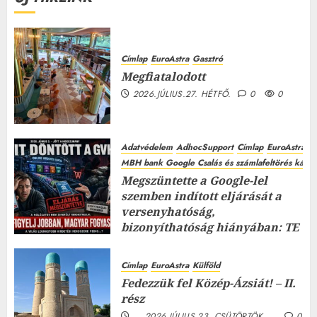
Címlap
EuroAstra
Gasztró
Megfiatalodott
2026.JÚLIUS.27. HÉTFŐ.
0
0
Adatvédelem
AdhocSupport
Címlap
EuroAstra
MBH bank Google Csalás és számlafeltörés káros
Megszüntette a Google-lel
szemben indított eljárását a
versenyhatóság,
bizonyíthatóság hiányában: TE
mit gondolsz erről?
2026.JÚLIUS.23. CSÜTÖRTÖK.
0
Címlap
EuroAstra
Külföld
0
Fedezzük fel Közép-Ázsiát! – II.
rész
2026.JÚLIUS.23. CSÜTÖRTÖK.
0