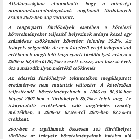
Általánosságban elmondható, hogy a minőségi
minimumkövetelményeknek megfelelő fürdőhelyek
száma 2007-ben alig változott.
A tengerparti fürdőhelyek esetében a kötelező
követelményeket teljesítő helyszínek aránya közel egy
százalékos csökkenést követően jelenleg 95,2%. Az
irányelv szigorúbb, de nem kötelező erejű iránymutató
értékeinek megfelelő tengerparti fürdőhelyek aránya a
2006-os 88,4%-ról 86,1%-ra esett vissza, ami hosszú évek
óta a második ilyen mértékű csökkenés.
Az édesvízi fürdőhelyek tekintetében megállapított
eredmények nem mutattak változást. A kötelezően
teljesítendő követelményeknek a 2006-os 88,8%-hoz
képest 2007-ben a fürdőhelyek 88,7%-a felelt meg. Az
iránymutató értékeknek való megfelelés csekély
mértékben, a 2006-os 63,9%-ról 2007-ben 62,7%-ra
csökkent.
2007-ben a tagállamok összesen 143 fürdőhelyet
töröltek az irányelv követelményeinek hatálya alá