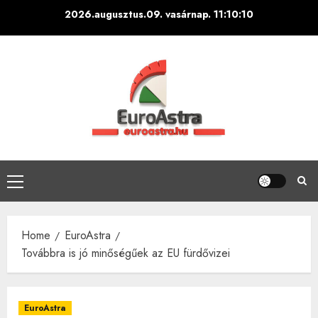
Skip
2026.augusztus.09. vasárnap.
11:10:11
to
content
Primary
Menu
Home
EuroAstra
Továbbra is jó minőségűek az EU fürdővizei
EuroAstra