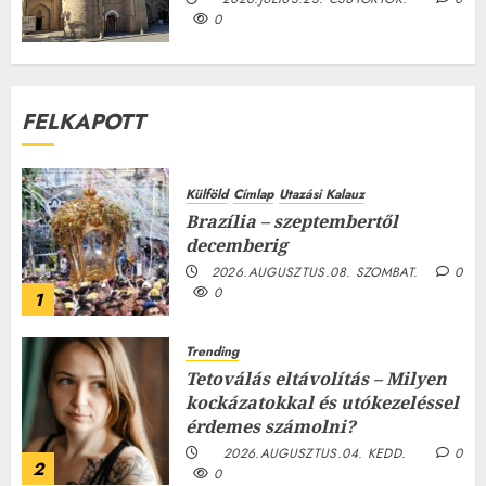
0
FELKAPOTT
Külföld
Címlap
Utazási Kalauz
Brazília – szeptembertől
decemberig
2026.AUGUSZTUS.08. SZOMBAT.
0
0
1
Trending
Tetoválás eltávolítás – Milyen
kockázatokkal és utókezeléssel
érdemes számolni?
2026.AUGUSZTUS.04. KEDD.
0
2
0