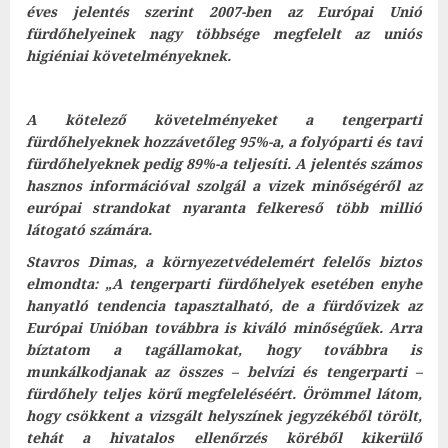
éves jelentés szerint 2007-ben az Európai Unió
fürdőhelyeinek nagy többsége megfelelt az uniós
higi
éniai követelményeknek.
A
kötelező követelményeket a tengerparti
fürdőhelyeknek hozzávetőleg 95%-a, a folyóparti és tavi
fürdőhelyeknek pedig 89%-a teljesíti. A jelentés számos
hasznos információval szolgál a vizek minőségéről az
európai strandokat nyaranta felkereső több millió
látogató számára.
Stavros Dimas, a környezetvédelemért felelős biztos
elmondta: „A tengerparti fürdőhelyek esetében enyhe
hanyatló tendencia tapasztalható, de a fürdővizek az
Európai Unióban továbbra is kiváló minőségűek. Arra
bíztatom a tagállamokat, hogy továbbra is
munkálkodjanak az összes – belvízi és tengerparti –
fürdőhely teljes körű megfeleléséért. Örömmel látom,
hogy csökkent a vizsgált helyszínek jegyzékéből törölt,
tehát a hivatalos ellenőrzés köréből kikerülő