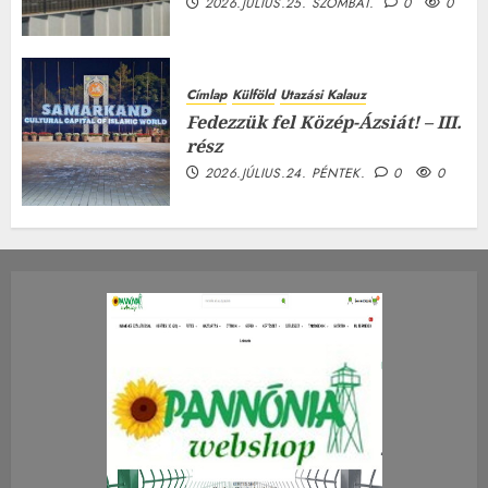
2026.JÚLIUS.25. SZOMBAT.
0
0
Címlap
Külföld
Utazási Kalauz
Fedezzük fel Közép-Ázsiát! – III.
rész
2026.JÚLIUS.24. PÉNTEK.
0
0