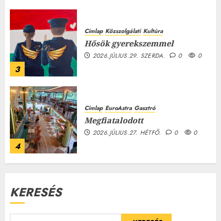
Címlap
Közszolgálati
Kultúra
Hősök gyerekszemmel
2026.JÚLIUS.29. SZERDA.
0
0
3
Címlap
EuroAstra
Gasztró
Megfiatalodott
2026.JÚLIUS.27. HÉTFŐ.
0
0
4
KERESÉS