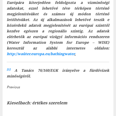
Európára kiterjedően feldolgozta a vízminőségi
adatokat, ezzel lehetővé téve térképen történő
megjelenítésüket és számos új módon történő
letöltésüket. Az új alkalmazások lehetővé teszik e
közérdekű adatok megjelenítését az európai szinttől
kezdve egészen a regionális szintig. Az adatok
elérhetők az európai vízügyi információs rendszeren
(Water Information System for Europe – WISE)
keresztül az alábbi internetes oldalon:
http://waûter.europa.eu/bathingwater
.
[1]
A Tanács 76/160/EGK irányelve a fürdővizek
minőségéről.
Post
Previous
navigation
Prev
Kieselbach: értékes szerelem
post