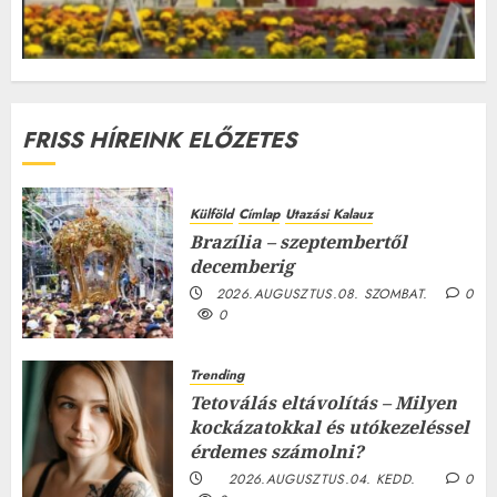
FRISS HÍREINK ELŐZETES
Külföld
Címlap
Utazási Kalauz
Brazília – szeptembertől
decemberig
2026.AUGUSZTUS.08. SZOMBAT.
0
0
Trending
Tetoválás eltávolítás – Milyen
kockázatokkal és utókezeléssel
érdemes számolni?
2026.AUGUSZTUS.04. KEDD.
0