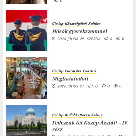
0
Címlap
Közszolgálati
Kultúra
Hősök gyerekszemmel
2026.JÚLIUS.29. SZERDA.
0
0
Címlap
EuroAstra
Gasztró
Megfiatalodott
2026.JÚLIUS.27. HÉTFŐ.
0
0
Címlap
Külföld
Utazási Kalauz
Fedezzük fel Közép-Ázsiát! – IV.
rész