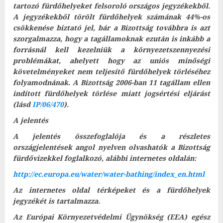
tartozó fürdőhelyeket felsoroló országos jegyzékekből.
A jegyzékekből törölt fürdőhelyek számának 44%-os
csökkenése biztató jel, bár a Bizottság továbbra is azt
szorgalmazza, hogy a tagállamoknak ezután is inkább a
forrásnál kell kezelniük a környezetszennyezési
problémákat, ahelyett hogy az uniós minőségi
követelményeket nem teljesítő fürdőhelyek törléséhez
folyamodnának. A Bizottság 2006-ban 11 tagállam ellen
indított fürdőhelyek törlése miatt jogsértési eljárást
(lásd
IP/06/470
).
A jelentés
A jelentés összefoglalója és a részletes
országjelentések angol nyelven olvashatók a Bizottság
fürdővizekkel foglalkozó, alábbi internetes oldalán:
http://ec.europa.eu/water/water-bathing/index_en.html
Az internetes oldal térképeket és a fürdőhelyek
jegyzékét is tartalmazza.
Az Európai Környezetvédelmi Ügynökség (EEA) egész