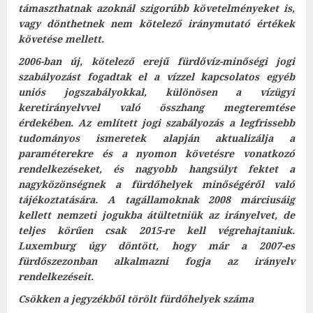
támaszthatnak azoknál szigorúbb követelményeket is,
vagy dönthetnek nem kötelező iránymutató értékek
követése mellett.
2006-ban új, kötelező erejű fürdővíz-minőségi jogi
szabályozást fogadtak el a vízzel kapcsolatos egyéb
uniós jogszabályokkal, különösen a vízügyi
keretirányelvvel való összhang megteremtése
érdekében. Az említett jogi szabályozás a legfrissebb
tudományos ismeretek alapján aktualizálja a
paraméterekre és a nyomon követésre vonatkozó
rendelkezéseket, és nagyobb hangsúlyt fektet a
nagyközönségnek a fürdőhelyek minőségéről való
tájékoztatására. A tagállamoknak 2008 márciusáig
kellett nemzeti jogukba átültetniük az irányelvet, de
teljes körűen csak 2015-re kell végrehajtaniuk.
Luxemburg úgy döntött, hogy már a 2007-es
fürdőszezonban alkalmazni fogja az irányelv
rendelkezéseit.
Csökken a jegyzékből törölt fürdőhelyek száma