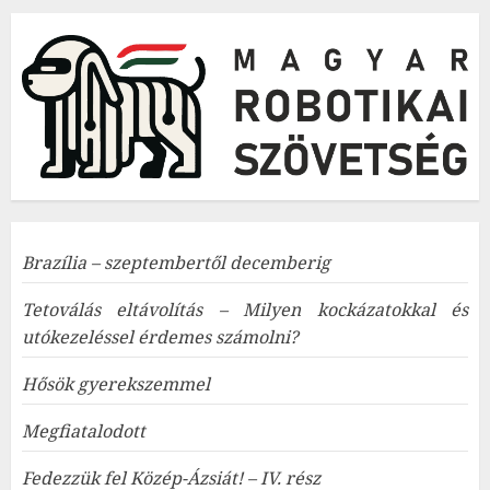
Brazília – szeptembertől decemberig
Tetoválás eltávolítás – Milyen kockázatokkal és
utókezeléssel érdemes számolni?
Hősök gyerekszemmel
Megfiatalodott
Fedezzük fel Közép-Ázsiát! – IV. rész