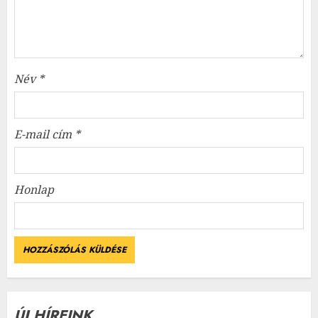
Név
*
E-mail cím
*
Honlap
ÚJ HÍREINK