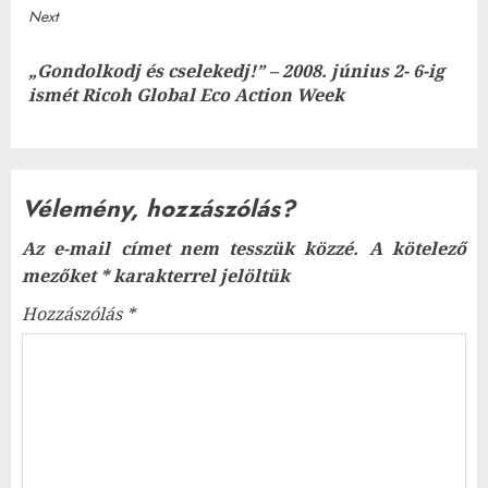
Next
„Gondolkodj és cselekedj!” – 2008. június 2- 6-ig
Next
ismét Ricoh Global Eco Action Week
post:
Vélemény, hozzászólás?
Az e-mail címet nem tesszük közzé.
A kötelező
mezőket
*
karakterrel jelöltük
Hozzászólás
*