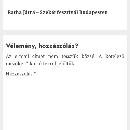
Next
Ratha Játrá – Szekérfesztivál Budapesten
post:
Vélemény, hozzászólás?
Az e-mail címet nem tesszük közzé.
A kötelező
mezőket
*
karakterrel jelöltük
Hozzászólás
*