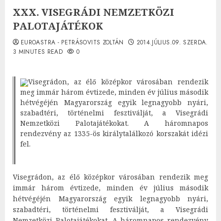
XXX. VISEGRÁDI NEMZETKÖZI
PALOTAJÁTÉKOK
EUROASTRA - PETRÁSOVITS ZOLTÁN
2014.JÚLIUS.09. SZERDA.
3 MINUTES READ
0
Visegrádon, az élő középkor városában rendezik
meg immár három évtizede, minden év július második
hétvégéjén Magyarország egyik legnagyobb nyári,
szabadtéri, történelmi fesztiválját, a Visegrádi
Nemzetközi Palotajátékokat. A háromnapos
rendezvény az 1335-ös királytalálkozó korszakát idézi
fel.
Visegrádon, az élő középkor városában rendezik meg
immár három évtizede, minden év július második
hétvégéjén Magyarország egyik legnagyobb nyári,
szabadtéri, történelmi fesztiválját, a Visegrádi
Nemzetközi Palotajátékokat. A háromnapos rendezvény