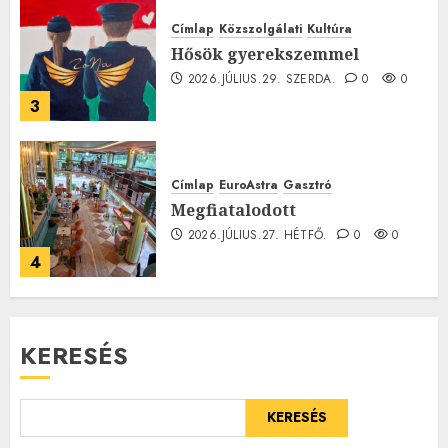
Címlap
Közszolgálati
Kultúra
Hősök gyerekszemmel
2026.JÚLIUS.29. SZERDA.
0
0
3
Címlap
EuroAstra
Gasztró
Megfiatalodott
2026.JÚLIUS.27. HÉTFŐ.
0
0
4
KERESÉS
KERESÉS