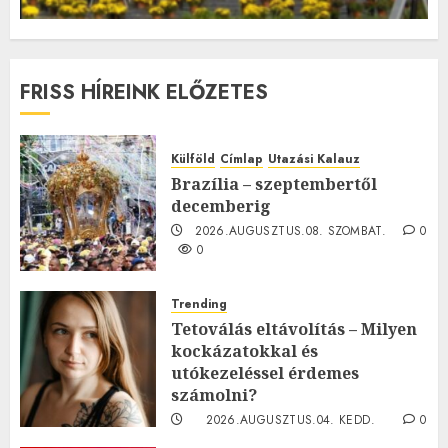
FRISS HÍREINK ELŐZETES
Külföld
Címlap
Utazási Kalauz
Brazília – szeptembertől
decemberig
2026.AUGUSZTUS.08. SZOMBAT.
0
0
Trending
Tetoválás eltávolítás – Milyen
kockázatokkal és
utókezeléssel érdemes
számolni?
2026.AUGUSZTUS.04. KEDD.
0
0