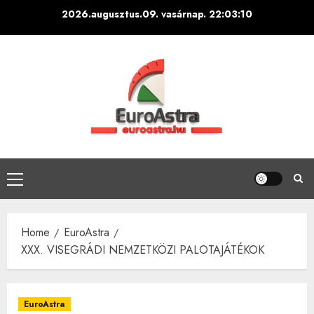
Skip
2026.augusztus.09. vasárnap.
22:03:10
to
content
Primary
Menu
Home
EuroAstra
XXX. VISEGRÁDI NEMZETKÖZI PALOTAJÁTÉKOK
EuroAstra