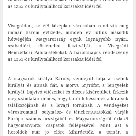
az 1335-ös királytalálkozó korszakát idézi fel.
Visegrádon, az élő középkor városában rendezik meg
immár három évtizede, minden év július második
hétvégéjén Magyarország egyik legnagyobb nyári,
szabadtéri, történelmi fesztiválját, a Visegrádi
Nemzetközi Palotajátékokat. A háromnapos rendezvény
az 1335-ös királytalálkozó korszakát idézi fel.
A magyarok királya Károly, vendégül látja a csehek
királyát és annak fiát, a morva őrgrófot, a lengyelek
királyát, bajvívó vitézeiket és díszes kíséretüket. Érkezik
még számtalan nemes, hogy tanúi lehessenek a királyok
találkozójának és a lovagi tornának. A vendégeket
várostrommal, solymász- és táncbemutatókkal várják
Európa számos országából és Magyarországról érkező
hagyományőrző csapatok fellépésével. Mint azt a
heroldok már jó előre kihirdették, a tornán a