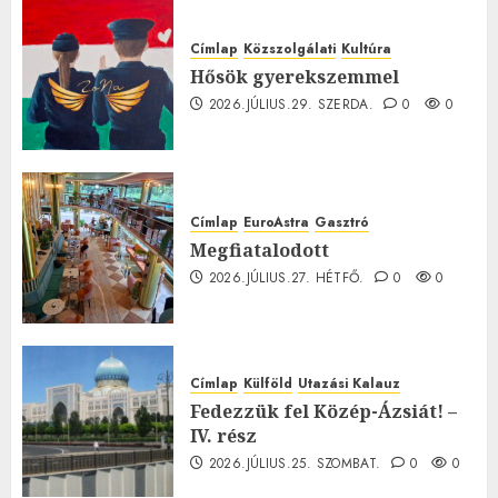
Címlap
Közszolgálati
Kultúra
Hősök gyerekszemmel
2026.JÚLIUS.29. SZERDA.
0
0
Címlap
EuroAstra
Gasztró
Megfiatalodott
2026.JÚLIUS.27. HÉTFŐ.
0
0
Címlap
Külföld
Utazási Kalauz
Fedezzük fel Közép-Ázsiát! –
IV. rész
2026.JÚLIUS.25. SZOMBAT.
0
0