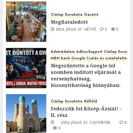
Címlap
EuroAstra
Gasztró
Megfiatalodott
2026.JÚLIUS.27. HÉTFŐ.
0
0
Adatvédelem
AdhocSupport
Címlap
EuroAst
MBH bank Google Csalás és számlafeltörés 
Megszüntette a Google-lel
szemben indított eljárását a
versenyhatóság,
bizonyíthatóság hiányában:
TE mit gondolsz erről?
2026.JÚLIUS.23. CSÜTÖRTÖK.
0
Címlap
EuroAstra
Külföld
0
Fedezzük fel Közép-Ázsiát! –
II. rész
2026.JÚLIUS.23. CSÜTÖRTÖK.
0
0