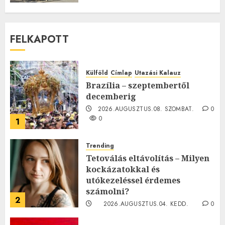
FELKAPOTT
Külföld
Címlap
Utazási Kalauz
Brazília – szeptembertől
decemberig
2026.AUGUSZTUS.08. SZOMBAT.
0
0
1
Trending
Tetoválás eltávolítás – Milyen
kockázatokkal és
utókezeléssel érdemes
számolni?
2
2026.AUGUSZTUS.04. KEDD.
0
0