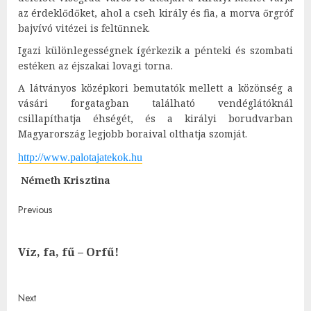
az érdeklődőket, ahol a cseh király és fia, a morva őrgróf
bajvívó vitézei is feltűnnek.
Igazi különlegességnek ígérkezik a pénteki és szombati
estéken az éjszakai lovagi torna.
A látványos középkori bemutatók mellett a közönség a
vásári forgatagban található vendéglátóknál
csillapíthatja éhségét, és a királyi borudvarban
Magyarország legjobb boraival olthatja szomját.
http://www.palotajatekok.hu
Németh Krisztina
Post
Previous
navigation
Pre
Víz, fa, fű – Orfű!
post
Next