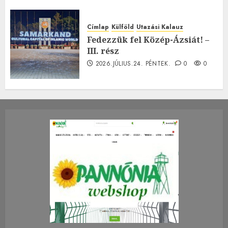
Címlap
Külföld
Utazási Kalauz
Fedezzük fel Közép-Ázsiát! –
III. rész
2026.JÚLIUS.24. PÉNTEK.
0
0