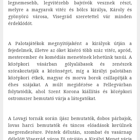
legnemesebb, legvitézebb bajvívók vesznek részt,
melyre a magyarok vitéz és bölcs királya, Károly és
gyönyörű városa, Visegrád szeretettel vár minden
érdeklődőt.
A Palotajátékok megnyitójaként a királyok útján a
fejedelmek, illetve az őket kísérő több száz vitéz, apród,
mesterember és komédiás menetének lehetünk tanúi. A
középkori vásárban gólyalábasok és zenészek
szórakoztatják a közönséget, míg a királyi palotában
középkori étkek, magyar és morva borok csillapítják a
éhes szájakat. A múlt megidézése a Fellegvárban
folytatódik, ahol Szent Korona kiállítás és középkori
ostromszer bemutató várja a látogatókat.
A Lovagi tornák során íjász bemutatók, dobos párbajok,
lovas harci bemutatók és táncos előadások kerülnek
megrendezésre. Péntek délután, szombat és vasárnap
délelőtt Visegrád város Fő utcáján a Királyi Menet várja