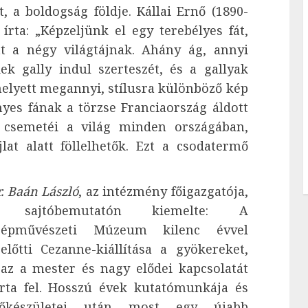
, a boldogság földje. Kállai Ernő (1890-
írta: „Képzeljünk el egy terebélyes fát,
t a négy világtájnak. Ahány ág, annyi
k gally indul szerteszét, és a gallyak
helyett megannyi, stílusra különböző kép
es fának a törzse Franciaország áldott
e csemetéi a világ minden országában,
at alatt föllelhetők. Ezt a csodatermő
. Baán László
, az intézmény főigazgatója,
 sajtóbemutatón kiemelte: A
zépművészeti Múzeum kilenc évvel
zelőtti Cezanne-kiállítása a gyökereket,
zaz a mester és nagy elődei kapcsolatát
árta fel. Hosszú évek kutatómunkája és
lőkészületei után most egy újabb