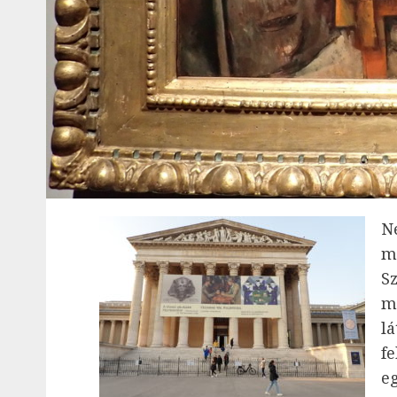
N
m
S
m
l
f
e