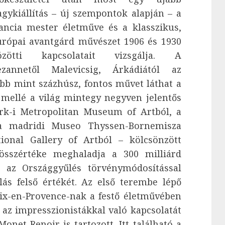
agykiállítás – új szempontok alapján – a
rancia mester életműve és a klasszikus,
urópai avantgárd művészet 1906 és 1930
özötti kapcsolatait vizsgálja. A
ezannetől Malevicsig, Árkádiától az
öbb mint százhúsz, fontos művet láthat a
mellé a világ mintegy negyven jelentős
rk-i Metropolitan Museum of Artból, a
 madridi Museo Thyssen-Bornemisza
ional Gallery of Artból – kölcsönzött
összértéke meghaladja a 300 milliárd
n az Országgyűlés törvénymódosítással
ás felső értékét. Az első terembe lépő
ix-en-Provence-nak a festő életművében
 az impresszionistákkal való kapcsolatát
 Monet Renoir is tartozott.
Itt található a