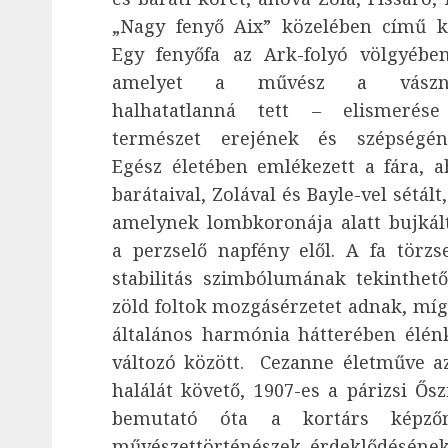
„Nagy fenyő Aix” közelében című k
Egy fenyőfa az Ark-folyó völgyébe
amelyet a művész a vászn
halhatatlanná tett – elismerés
természet erejének és szépségén
Egész életében emlékezett a fára, a
barátaival, Zolával és Bayle-vel sétált,
amelynek lombkoronája alatt bujkál
a perzselő napfény elől. A fa törzs
stabilitás szimbólumának tekinthető
zöld foltok mozgásérzetet adnak, míg
általános harmónia hátterében élénk
változó között. Cezanne életműve az 
halálát követő, 1907-es a párizsi Ő
bemutató óta a kortárs képzőmű
művészettörténészek érdeklődésének 