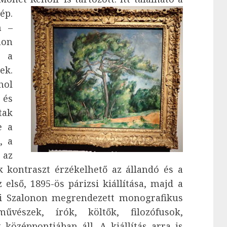
ép.
n –
on
e a
ek.
hol
 és
tak
e a
, a
 az
 kontraszt érzékelhető az állandó és a
első, 1895-ös párizsi kiállítása, majd a
szi Szalonon megrendezett monografikus
vészek, írók, költők, filozófusok,
középpontjában áll. A kiállítás arra is