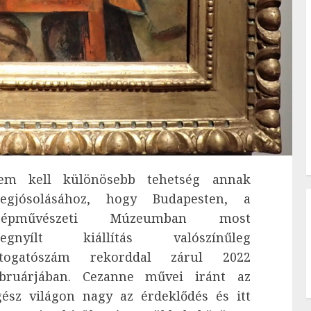
em kell különösebb tehetség annak
egjósolásához, hogy Budapesten, a
zépművészeti Múzeumban most
egnyílt kiállítás valószínűleg
átogatószám rekorddal zárul 2022
ebruárjában. Cezanne művei iránt az
gész világon nagy az érdeklődés és itt