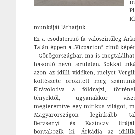
m
P
K
munkáját láthatjuk.
Ez a csodatermő fa valószínűleg Árká
Talán éppen a „Vízparton” című képén
– Görögországban ma is megtalálhat
hasonló nevű területen. Sokkal ink
azon az idilli vidéken, melyet Vergil
költészete örökített meg számunk
Eltávolodva a földrajzi, történe
tényektől, ugyanakkor viszo
megteremtve egy mitikus világot, m
Magyarországon leginkább ta
Berzsenyi és Kazinczy lírájá
bontakozik ki. Árkádia az idillik