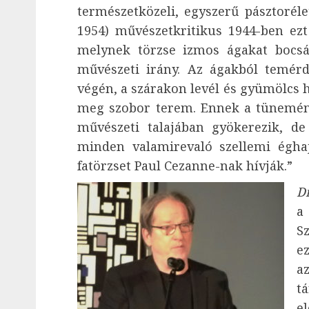
természetközeli, egyszerű pásztorélet
1954) művészetkritikus 1944-ben ezt 
melynek törzse izmos ágakat bocsá
művészeti irány. Az ágakból temérde
végén, a szárakon levél és gyümölcs 
meg szobor terem. Ennek a tünemény
művészeti talajában gyökerezik, d
minden valamirevaló szellemi éghajl
fatörzset Paul Cezanne-nak hívják.”
Dr
a
S
e
a
t
e