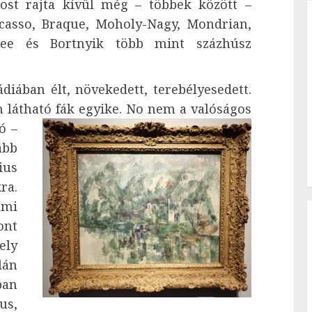
ost rajta kívül még – többek között –
icasso, Braque, Moholy-Nagy, Mondrian,
lee és Bortnyik több mint százhúsz
diában élt, növekedett, terebélyesedett.
 látható fák egyike.
No nem a valóságos
ó –
ább
ius
ra.
lmi
nt
ely
lán
ban
us,