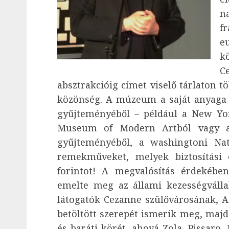
n
f
e
k
C
absztrakcióig címet viselő tárlaton t
közönség. A múzeum a saját anyaga 
gyűjteményéből – például a New Yo
Museum of Modern Artból vagy a
gyűjteményéből, a washingtoni Nat
remekműveket, melyek biztosítási 
forintot! A megvalósítás érdekébe
emelte meg az állami kezességvállal
látogatók Cezanne szülővárosának, A
betöltött szerepét ismerik meg, majd
és baráti körét, ahová Zola, Pissaro,