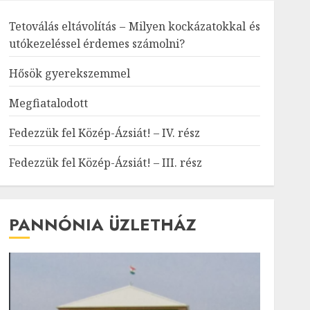
Tetoválás eltávolítás – Milyen kockázatokkal és
utókezeléssel érdemes számolni?
Hősök gyerekszemmel
Megfiatalodott
Fedezzük fel Közép-Ázsiát! – IV. rész
Fedezzük fel Közép-Ázsiát! – III. rész
PANNÓNIA ÜZLETHÁZ