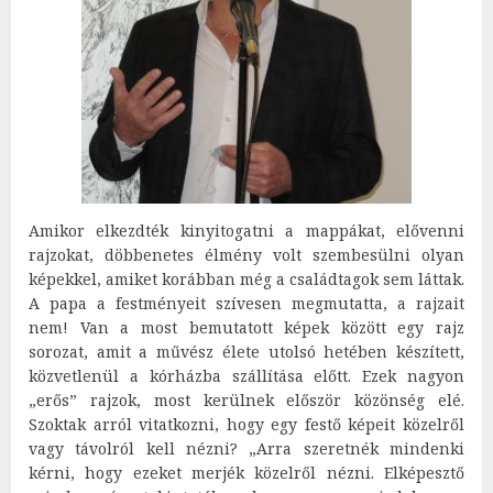
Amikor elkezdték kinyitogatni a mappákat, elővenni
rajzokat, döbbenetes élmény volt szembesülni olyan
képekkel, amiket korábban még a családtagok sem láttak.
A papa a festményeit szívesen megmutatta, a rajzait
nem! Van a most bemutatott képek között egy rajz
sorozat, amit a művész élete utolsó hetében készített,
közvetlenül a kórházba szállítása előtt. Ezek nagyon
„erős” rajzok, most kerülnek először közönség elé.
Szoktak arról vitatkozni, hogy egy festő képeit közelről
vagy távolról kell nézni? „Arra szeretnék mindenki
kérni, hogy ezeket merjék közelről nézni. Elképesztő