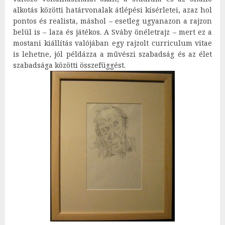
alkotás közötti határvonalak átlépési kísérletei, azaz hol
pontos és realista, máshol – esetleg ugyanazon a rajzon
belül is – laza és játékos. A Sváby önéletrajz – mert ez a
mostani kiállítás valójában egy rajzolt curriculum vitae
is lehetne, jól példázza a művészi szabadság és az élet
szabadsága közötti összefüggést.