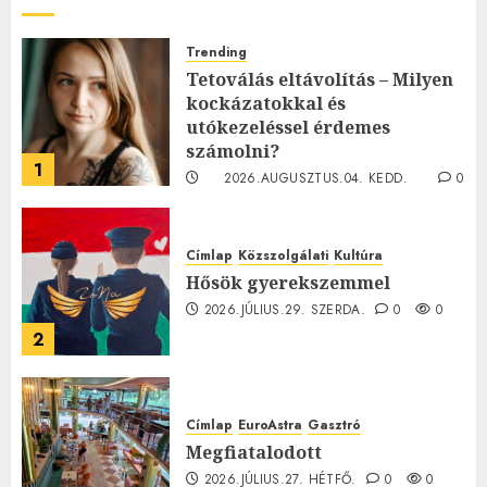
Trending
Tetoválás eltávolítás – Milyen
kockázatokkal és
utókezeléssel érdemes
számolni?
1
2026.AUGUSZTUS.04. KEDD.
0
0
Címlap
Közszolgálati
Kultúra
Hősök gyerekszemmel
2026.JÚLIUS.29. SZERDA.
0
0
2
Címlap
EuroAstra
Gasztró
Megfiatalodott
2026.JÚLIUS.27. HÉTFŐ.
0
0