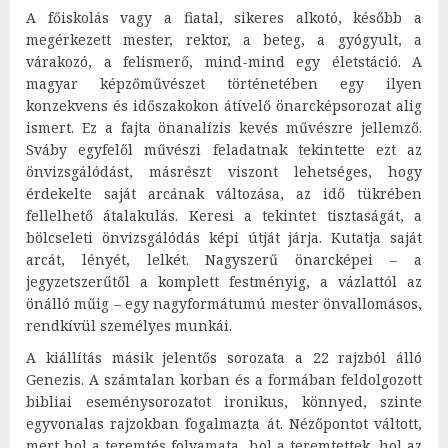
A főiskolás vagy a fiatal, sikeres alkotó, később a
megérkezett mester, rektor, a beteg, a gyógyult, a
várakozó, a felismerő, mind-mind egy életstáció. A
magyar képzőművészet történetében egy ilyen
konzekvens és időszakokon átívelő önarcképsorozat alig
ismert. Ez a fajta önanalízis kevés művészre jellemző.
Sváby egyfelől művészi feladatnak tekintette ezt az
önvizsgálódást, másrészt viszont lehetséges, hogy
érdekelte saját arcának változása, az idő tükrében
fellelhető átalakulás. Keresi a tekintet tisztaságát, a
bölcseleti önvizsgálódás képi útját járja. Kutatja saját
arcát, lényét, lelkét. Nagyszerű önarcképei – a
jegyzetszerűtől a komplett festményig, a vázlattól az
önálló műig – egy nagyformátumú mester önvallomásos,
rendkívül személyes munkái.
A kiállítás másik jelentős sorozata a 22 rajzból álló
Genezis. A számtalan korban és a formában feldolgozott
bibliai eseménysorozatot ironikus, könnyed, szinte
egyvonalas rajzokban fogalmazta át. Nézőpontot váltott,
mert hol a teremtés folyamata, hol a teremtettek, hol az