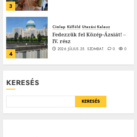
3
Címlap
Külföld
Utazási Kalauz
Fedezzük fel Közép-Ázsiát! –
IV. rész
2026.JÚLIUS.25. SZOMBAT.
0
0
4
KERESÉS
KERESÉS