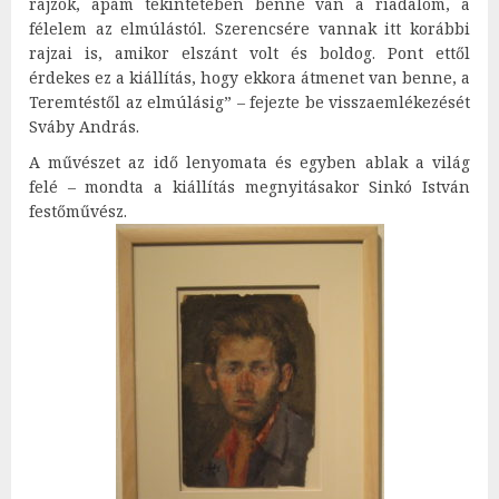
rajzok, apám tekintetében benne van a riadalom, a
félelem az elmúlástól. Szerencsére vannak itt korábbi
rajzai is, amikor elszánt volt és boldog. Pont ettől
érdekes ez a kiállítás, hogy ekkora átmenet van benne, a
Teremtéstől az elmúlásig” – fejezte be visszaemlékezését
Sváby András.
A művészet az idő lenyomata és egyben ablak a világ
felé – mondta a kiállítás megnyitásakor Sinkó István
festőművész.