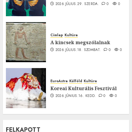
2026.JÚLIUS.29. SZERDA.
0
0
Címlap
Kultúra
A kincsek megszólalnak
2026.JÚLIUS.18. SZOMBAT.
0
0
EuroAstra
Külföld
Kultúra
Koreai Kulturális Fesztivál
2026.JÚNIUS.16. KEDD.
0
0
FELKAPOTT