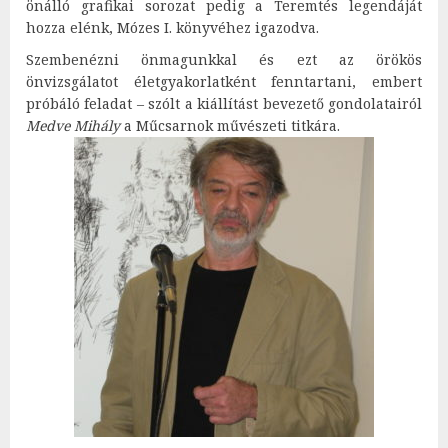
önálló grafikai sorozat pedig a Teremtés legendáját
hozza elénk, Mózes I. könyvéhez igazodva.
Szembenézni önmagunkkal és ezt az örökös
önvizsgálatot életgyakorlatként fenntartani, embert
próbáló feladat – szólt a kiállítást bevezető gondolatairól
Medve Mihály
a Műcsarnok művészeti titkára.