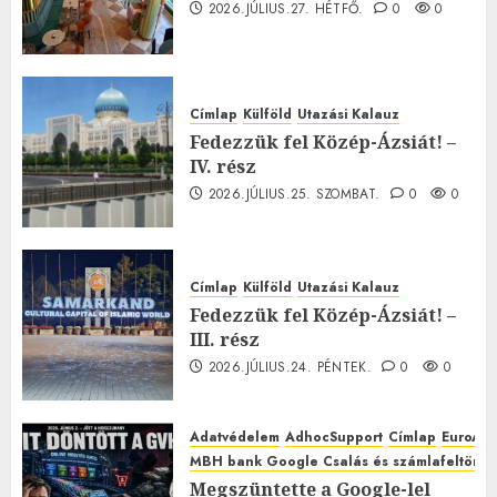
2026.JÚLIUS.27. HÉTFŐ.
0
0
Címlap
Külföld
Utazási Kalauz
Fedezzük fel Közép-Ázsiát! –
IV. rész
2026.JÚLIUS.25. SZOMBAT.
0
0
Címlap
Külföld
Utazási Kalauz
Fedezzük fel Közép-Ázsiát! –
III. rész
2026.JÚLIUS.24. PÉNTEK.
0
0
Adatvédelem
AdhocSupport
Címlap
EuroAst
MBH bank Google Csalás és számlafeltörés 
Megszüntette a Google-lel