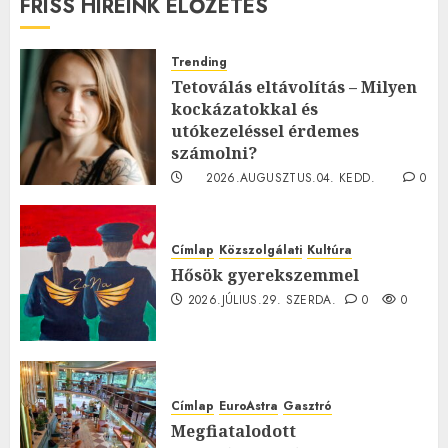
FRISS HÍREINK ELŐZETES
Trending
Tetoválás eltávolítás – Milyen
kockázatokkal és
utókezeléssel érdemes
számolni?
2026.AUGUSZTUS.04. KEDD.
0
0
Címlap
Közszolgálati
Kultúra
Hősök gyerekszemmel
2026.JÚLIUS.29. SZERDA.
0
0
Címlap
EuroAstra
Gasztró
Megfiatalodott