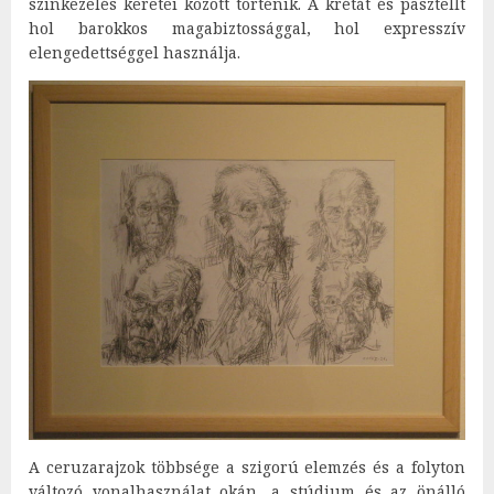
színkezelés keretei között történik. A krétát és pasztellt
hol barokkos magabiztossággal, hol expresszív
elengedettséggel használja.
A ceruzarajzok többsége a szigorú elemzés és a folyton
változó vonalhasználat okán, a stúdium és az önálló