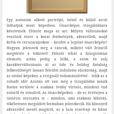
Egy autonóm alkotó portréját, belső és külső arcát
láthatjuk most képeiben. Önarcképei vizsgálódásra
késztetnek. Először maga az arc. Milyen változásokat
veszünk észre a korai festmények, akvarellek, majd
kréta és ceruzarajzokon – kezdve a legelső önarcképén?
Hogyan jelennek meg a ráncok, miként vált frissről
megtörtre a tekintet? Először tehát a fiziognómiai
elemzés, aztán pedig a lelki, a szem és száj
karakterváltozásain át az üde és boldog fiatalság
lelkesültségét lassan felváltó indulatos elszántság, majd
az utolsó képeken a rezignált tudomásulvétel – telik az a
rohadt idő! Azután ott van még a vizsgálódás másik
fontos területe: a szakma. Sváby virtuóz, mindent tud
színről és vonalról. Az önarcképeken – de ez érvényes a
Genezis sorozatra is – minden, ami szakmai kihívás,
tökéletesen megoldott formában jelentkezik. Ha könnyed
akvarellel mesél magáról, az a laza ecsetrajz és bátor