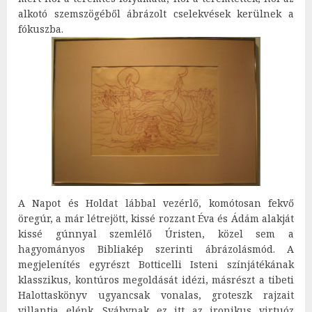
alkotó szemszögéből ábrázolt cselekvések kerülnek a
fókuszba.
A Napot és Holdat lábbal vezérlő, komótosan fekvő
öregúr, a már létrejött, kissé rozzant Éva és Ádám alakját
kissé gúnnyal szemlélő Úristen, közel sem a
hagyományos Bibliakép szerinti ábrázolásmód. A
megjelenítés egyrészt Botticelli Isteni színjátékának
klasszikus, kontúros megoldását idézi, másrészt a tibeti
Halottaskönyv ugyancsak vonalas, groteszk rajzait
villantja elénk. Svábynak ez itt az ironikus virtuóz