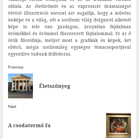
oldala. Az életörömöt és az expresszív drámaiságot
ötvöző illusztráció sorozat azt sugallja, hogy a művész
önképe és a világ, sőt a szellemi világ dolgairól alkotott
képe is tele van gazdagon, árnyaltan fájdalmas
örömökkel és örömmel fűszerezett fájdalommal. Ez az ő
örök filozófiája, melyet most a grafikák és képek, két
eltérő, mégis szellemileg egységes témacsoportjával
egyesülve tudunk felfedezni.
Post
Previous
navigation
Pre
Életszőnyeg
post
Next
Next
A csodatermő fa
post: