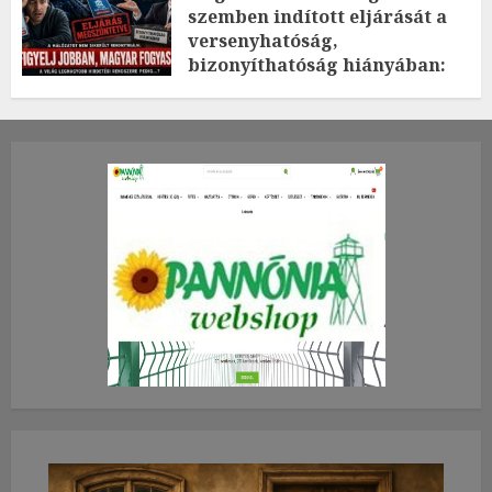
szemben indított eljárását a
versenyhatóság,
bizonyíthatóság hiányában:
TE mit gondolsz erről?
2026.JÚLIUS.23. CSÜTÖRTÖK.
0
0