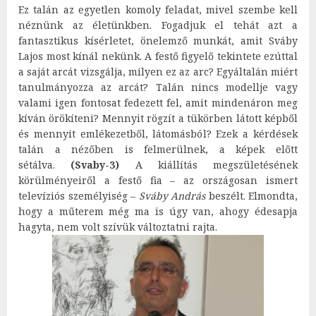
Ez talán az egyetlen komoly feladat, mivel szembe kell
néznünk az életünkben. Fogadjuk el tehát azt a
fantasztikus kísérletet, önelemző munkát, amit Sváby
Lajos most kínál nekünk. A festő figyelő tekintete ezúttal
a saját arcát vizsgálja, milyen ez az arc? Egyáltalán miért
tanulmányozza az arcát? Talán nincs modellje vagy
valami igen fontosat fedezett fel, amit mindenáron meg
kíván örökíteni? Mennyit rögzít a tükörben látott képből
és mennyit emlékezetből, látomásból? Ezek a kérdések
talán a nézőben is felmerülnek, a képek előtt
sétálva.
(Svaby-3)
A kiállítás megszületésének
körülményeiről a festő fia – az országosan ismert
televíziós személyiség –
Sváby András
beszélt. Elmondta,
hogy a műterem még ma is úgy van, ahogy édesapja
hagyta, nem volt szívük változtatni rajta.