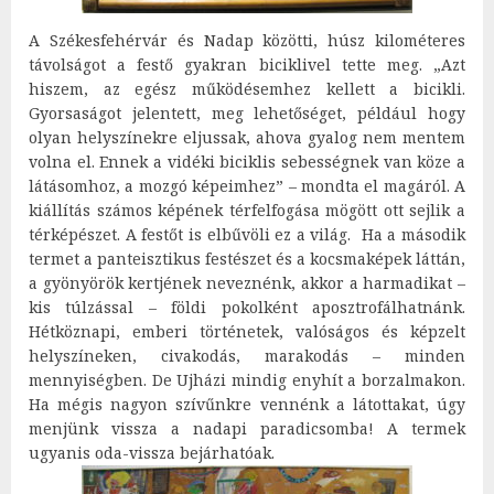
A Székesfehérvár és Nadap közötti, húsz kilométeres
távolságot a festő gyakran biciklivel tette meg. „Azt
hiszem, az egész működésemhez kellett a bicikli.
Gyorsaságot jelentett, meg lehetőséget, például hogy
olyan helyszínekre eljussak, ahova gyalog nem mentem
volna el. Ennek a vidéki biciklis sebességnek van köze a
látásomhoz, a mozgó képeimhez” – mondta el magáról. A
kiállítás számos képének térfelfogása mögött ott sejlik a
térképészet. A festőt is elbűvöli ez a világ. Ha a második
termet a panteisztikus festészet és a kocsmaképek láttán,
a gyönyörök kertjének neveznénk, akkor a harmadikat –
kis túlzással – földi pokolként aposztrofálhatnánk.
Hétköznapi, emberi történetek, valóságos és képzelt
helyszíneken, civakodás, marakodás – minden
mennyiségben. De Ujházi mindig enyhít a borzalmakon.
Ha mégis nagyon szívűnkre vennénk a látottakat, úgy
menjünk vissza a nadapi paradicsomba! A termek
ugyanis oda-vissza bejárhatóak.