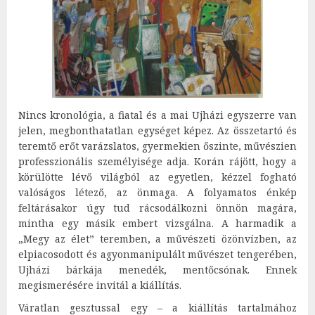
Nincs kronológia, a fiatal és a mai Ujházi egyszerre van
jelen, megbonthatatlan egységet képez. Az összetartó és
teremtő erőt varázslatos, gyermekien őszinte, művészien
professzionális személyisége adja. Korán rájött, hogy a
körülötte lévő világból az egyetlen, kézzel fogható
valóságos létező, az önmaga. A folyamatos énkép
feltárásakor úgy tud rácsodálkozni önnön magára,
mintha egy másik embert vizsgálna. A harmadik a
„Megy az élet” teremben, a művészeti özönvízben, az
elpiacosodott és agyonmanipulált művészet tengerében,
Ujházi bárkája menedék, mentőcsónak. Ennek
megismerésére invitál a kiállítás.
Váratlan gesztussal egy – a kiállítás tartalmához