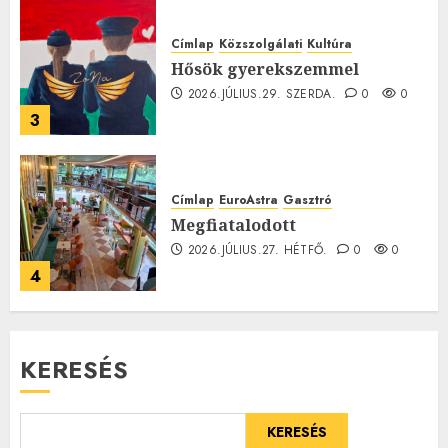
Címlap
Közszolgálati
Kultúra
Hősök gyerekszemmel
2026.JÚLIUS.29. SZERDA.
0
0
3
Címlap
EuroAstra
Gasztró
Megfiatalodott
2026.JÚLIUS.27. HÉTFŐ.
0
0
4
KERESÉS
KERESÉS