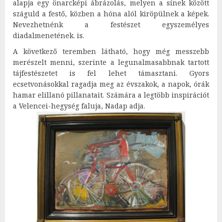
alapja egy önarcképi ábrázolás, melyen a sínek között
száguld a festő, közben a hóna alól kiröpülnek a képek.
Nevezhetnénk a festészet egyszemélyes
diadalmenetének. is.
A következő teremben látható, hogy még messzebb
merészelt menni, szerinte a legunalmasabbnak tartott
tájfestészetet is fel lehet támasztani. Gyors
ecsetvonásokkal ragadja meg az évszakok, a napok, órák
hamar elillanó pillanatait. Számára a legtöbb inspirációt
a Velencei-hegység faluja, Nadap adja.