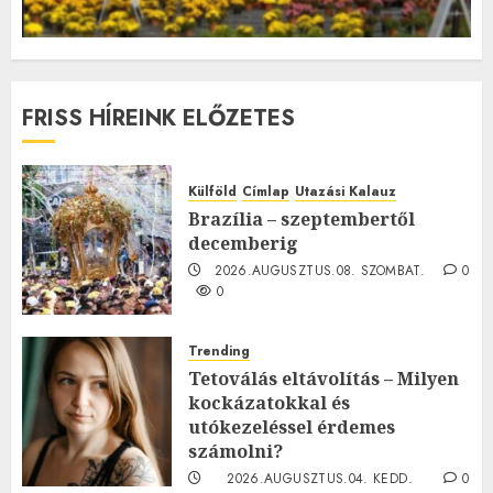
FRISS HÍREINK ELŐZETES
Külföld
Címlap
Utazási Kalauz
Brazília – szeptembertől
decemberig
2026.AUGUSZTUS.08. SZOMBAT.
0
0
Trending
Tetoválás eltávolítás – Milyen
kockázatokkal és
utókezeléssel érdemes
számolni?
2026.AUGUSZTUS.04. KEDD.
0