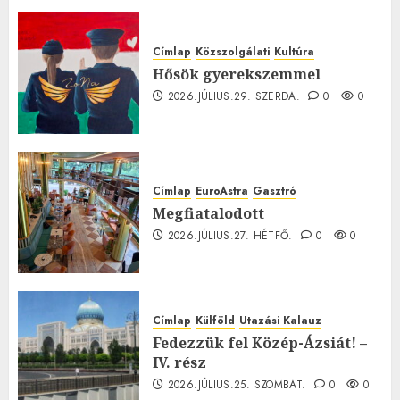
0
Címlap
Közszolgálati
Kultúra
Hősök gyerekszemmel
2026.JÚLIUS.29. SZERDA.
0
0
Címlap
EuroAstra
Gasztró
Megfiatalodott
2026.JÚLIUS.27. HÉTFŐ.
0
0
Címlap
Külföld
Utazási Kalauz
Fedezzük fel Közép-Ázsiát! –
IV. rész
2026.JÚLIUS.25. SZOMBAT.
0
0