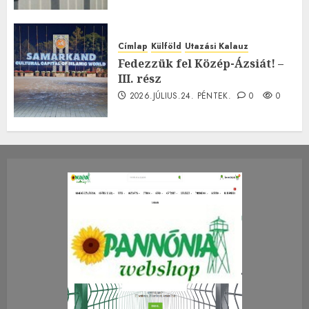
Címlap
Külföld
Utazási Kalauz
Fedezzük fel Közép-Ázsiát! –
III. rész
2026.JÚLIUS.24. PÉNTEK.
0
0