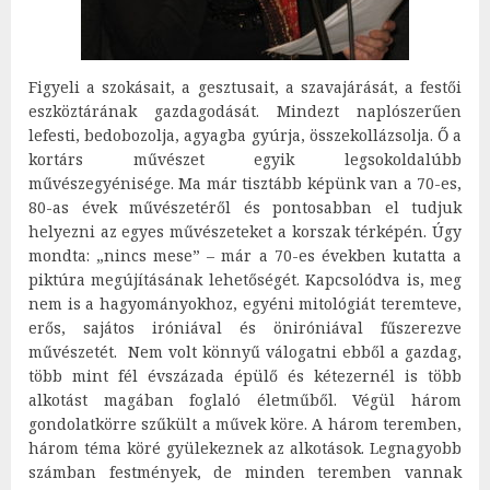
Figyeli a szokásait, a gesztusait, a szavajárását, a festői
eszköztárának gazdagodását. Mindezt naplószerűen
lefesti, bedobozolja, agyagba gyúrja, összekollázsolja. Ő a
kortárs művészet egyik legsokoldalúbb
művészegyénisége. Ma már tisztább képünk van a 70-es,
80-as évek művészetéről és pontosabban el tudjuk
helyezni az egyes művészeteket a korszak térképén. Úgy
mondta: „nincs mese” – már a 70-es években kutatta a
piktúra megújításának lehetőségét. Kapcsolódva is, meg
nem is a hagyományokhoz, egyéni mitológiát teremteve,
erős, sajátos iróniával és öniróniával fűszerezve
művészetét. Nem volt könnyű válogatni ebből a gazdag,
több mint fél évszázada épülő és kétezernél is több
alkotást magában foglaló életműből. Végül három
gondolatkörre szűkült a művek köre. A három teremben,
három téma köré gyülekeznek az alkotások. Legnagyobb
számban festmények, de minden teremben vannak