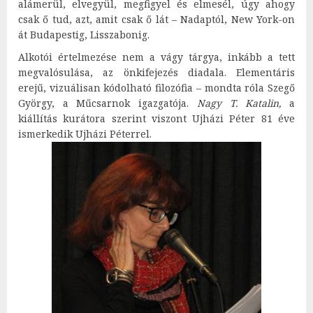
alámerül, elvegyül, megfigyel és elmesél, úgy ahogy
csak ő tud, azt, amit csak ő lát – Nadaptól, New York-on
át Budapestig, Lisszabonig.
Alkotói értelmezése nem a vágy tárgya, inkább a tett
megvalósulása, az önkifejezés diadala. Elementáris
erejű, vizuálisan kódolható filozófia – mondta róla Szegő
György, a Műcsarnok igazgatója.
Nagy T. Katalin,
a
kiállítás kurátora szerint viszont Ujházi Péter 81 éve
ismerkedik Ujházi Péterrel.