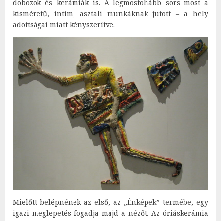
dobozok és kerámiák is. A legmostohább sors most a
kisméretű, intim, asztali munkáknak jutott – a hely
adottságai miatt kényszerítve.
Mielőtt belépnének az első, az „Énképek” termébe, egy
igazi meglepetés fogadja majd a nézőt. Az óriáskerámia