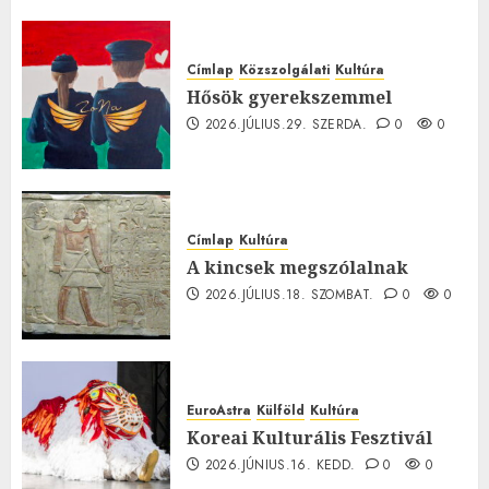
Címlap
Közszolgálati
Kultúra
Hősök gyerekszemmel
2026.JÚLIUS.29. SZERDA.
0
0
Címlap
Kultúra
A kincsek megszólalnak
2026.JÚLIUS.18. SZOMBAT.
0
0
EuroAstra
Külföld
Kultúra
Koreai Kulturális Fesztivál
2026.JÚNIUS.16. KEDD.
0
0