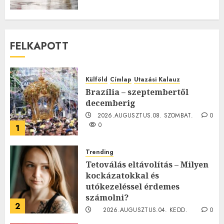
FELKAPOTT
Külföld
Címlap
Utazási Kalauz
Brazília – szeptembertől
decemberig
2026.AUGUSZTUS.08. SZOMBAT.
0
0
1
Trending
Tetoválás eltávolítás – Milyen
kockázatokkal és
utókezeléssel érdemes
számolni?
2
2026.AUGUSZTUS.04. KEDD.
0
0