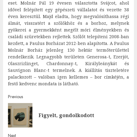
eset. Molnár Pál 19 évesen választotta Svájcot, ahol
idővel felépített egy gépészeti vállalatot és vezette 38
éven keresztül. Majd eladta, hogy megvalósíthassa régi
álmát, visszatért a szőlőkhöz és a borhoz, melynek
gyökerei a gyermekként megélt móri élményekben és
családi szüretekben rejlettek. Szőlőt telepíteni 2008-ban
kezdett, a Paulus Borházat 2012-ben alapította. A Paulus
Molnár Borház jelenleg 130 hektár termőterülettel
rendelkezik. Legnagyobb területen Generosa-t, Ezerjót,
Olaszrizlinget, Chardonnay-t, Királyleánykát és
Sauvignon Blanc-t termelnek. A kiállítás tiszteletére
palackozott – valóban igen kellemes – bor címkéjén, a
festő kedvenc mondata is látható.
Post
Previous
navigation
Pre
Figyelt, gondolkodott
post
Next