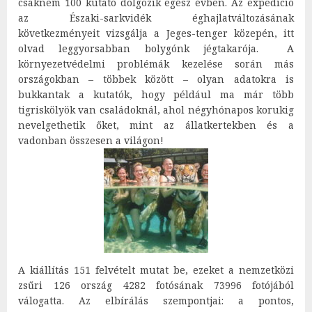
csaknem 100 kutató dolgozik egész évben. Az expedíció
az Északi-sarkvidék éghajlatváltozásának
következményeit vizsgálja a Jeges-tenger közepén, itt
olvad leggyorsabban bolygónk jégtakarója. A
környezetvédelmi problémák kezelése során más
országokban – többek között – olyan adatokra is
bukkantak a kutatók, hogy például ma már több
tigriskölyök van családoknál, ahol négyhónapos korukig
nevelgethetik őket, mint az állatkertekben és a
vadonban összesen a világon!
A kiállítás 151 felvételt mutat be, ezeket a nemzetközi
zsűri 126 ország 4282 fotósának 73996 fotójából
válogatta. Az elbírálás szempontjai: a pontos,