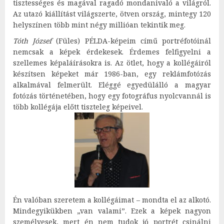
tisztességes és magával ragadó mondanivaló a világról.
Az utazó kiállítást világszerte, ötven ország, mintegy 120
helyszínen több mint négy millióan tekintik meg.
Tóth József
(Füles) PÉLDA-képeim című portréfotóinál
nemcsak a képek érdekesek. Érdemes felfigyelni a
szellemes képaláírásokra is. Az ötlet, hogy a kollégáiról
készítsen képeket már 1986-ban, egy reklámfotózás
alkalmával felmerült. Eléggé egyedülálló a magyar
fotózás történetében, hogy egy fotográfus nyolcvannál is
több kollégája előtt tiszteleg képeivel.
Én valóban szeretem a kollégáimat – mondta el az alkotó.
Mindegyikükben „van valami”. Ezek a képek nagyon
személyesek, mert én nem tudok jó portrét csinálni