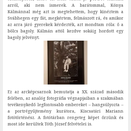
arról, aki nem ismerek. A barátommal, Kónya
Kálmánnal még azt is megtehettem, hogy kinéztem a
Svábhegen egy fát, megkértem, felmászott rá, és amikor
az arra járó gyerekek kérdezték, azt mondtam róla: ő a
bölcs bagoly. Kálmán attól kezdve sokáig hordott egy
bagoly jelvényt.
Ez az arcképcsarnok bemutatja a XX. század második
felében, az analóg fotográfia végnapjaiban a szakmában
tevékenykedő legfontosabb embereket – hangsúlyozta –
a portrégyűjtemény kurátora, Kiscsatári Mariann
fotótörténész. A fotótárban rengeteg képet őrzünk és
most ide kerültek Tóth József felvételei is.