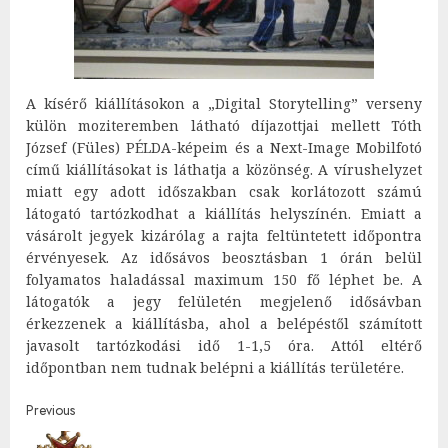
A kísérő kiállításokon a „Digital Storytelling” verseny
külön moziteremben látható díjazottjai mellett Tóth
József (Füles) PÉLDA-képeim és a Next-Image Mobilfotó
című kiállításokat is láthatja a közönség. A vírushelyzet
miatt egy adott időszakban csak korlátozott számú
látogató tartózkodhat a kiállítás helyszínén. Emiatt a
vásárolt jegyek kizárólag a rajta feltüntetett időpontra
érvényesek. Az idősávos beosztásban 1 órán belül
folyamatos haladással maximum 150 fő léphet be. A
látogatók a jegy felületén megjelenő idősávban
érkezzenek a kiállításba, ahol a belépéstől számított
javasolt tartózkodási idő 1-1,5 óra. Attól eltérő
időpontban nem tudnak belépni a kiállítás területére.
Post
Previous