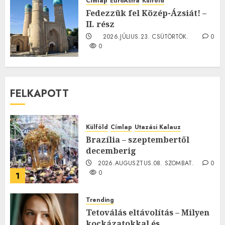
Címlap
EuroAstra
Külföld
0
Fedezzük fel Közép-Ázsiát! –
II. rész
2026.JÚLIUS.23. CSÜTÖRTÖK.
0
0
FELKAPOTT
Külföld
Címlap
Utazási Kalauz
Brazília – szeptembertől
decemberig
2026.AUGUSZTUS.08. SZOMBAT.
0
0
1
Trending
Tetoválás eltávolítás – Milyen
kockázatokkal és