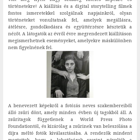
történetekre! A kiállítás és a digital storytelling filmek
fontos ismeretekkel szolgálnak napjainkról, olyan
történeteket vonultatnak fel, amelyek megállásra,
átélésre, gondolkodásra és együttérzésre késztetik a
nézőt. A látogatók az évről évre megrendezett kiállításon
megismerhetnek eseményeket, amelyekre máskülönben
nem figyelnének fel.
A benevezett képekről a fotózás neves szakembereiből
álló zsűri dönt, amely minden évben új tagokból áll. A
zsűritagok függetlenek a World Press Photo
Foundationtól, és kizárólag a zsűrinek van beleszólása a
díjra méltó fotók kiválasztásába. A rendezők mindent
megtettek, hogy a lehetőségek szerint növeljék a