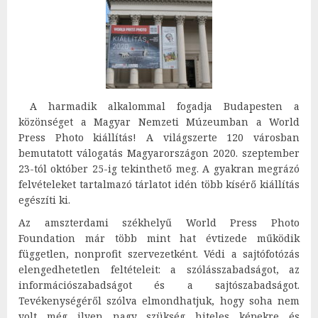
A harmadik alkalommal fogadja Budapesten a
közönséget a Magyar Nemzeti Múzeumban a World
Press Photo kiállítás! A világszerte 120 városban
bemutatott válogatás Magyarországon 2020. szeptember
23-tól október 25-ig tekinthető meg. A gyakran megrázó
felvételeket tartalmazó tárlatot idén több kísérő kiállítás
egészíti ki.
Az amszterdami székhelyű World Press Photo
Foundation már több mint hat évtizede működik
független, nonprofit szervezetként. Védi a sajtófotózás
elengedhetetlen feltételeit: a szólásszabadságot, az
információszabadságot és a sajtószabadságot.
Tevékenységéről szólva elmondhatjuk, hogy soha nem
volt még ilyen nagy szükség hiteles képekre és