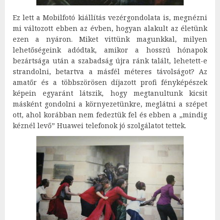
Ez lett a Mobilfotó kiállítás vezérgondolata is, megnézni
mi változott ebben az évben, hogyan alakult az életünk
ezen a nyáron. Miket vittünk magunkkal, milyen
lehetőségeink adódtak, amikor a hosszú hónapok
bezártsága után a szabadság újra ránk talált, lehetett-e
strandolni, betartva a másfél méteres távolságot? Az
amatőr és a többszörösen díjazott profi fényképészek
képein egyaránt látszik, hogy megtanultunk kicsit
másként gondolni a környezetünkre, meglátni a szépet
ott, ahol korábban nem fedeztük fel és ebben a „mindig
kéznél levő” Huawei telefonok jó szolgálatot tettek.