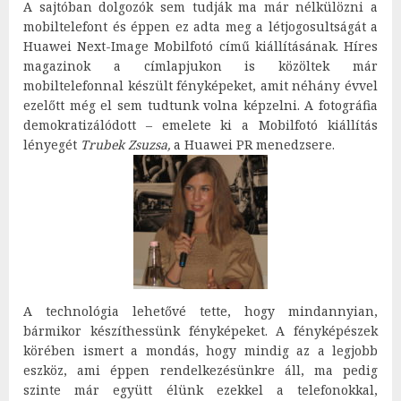
A sajtóban dolgozók sem tudják ma már nélkülözni a
mobiltelefont és éppen ez adta meg a létjogosultságát a
Huawei Next-Image Mobilfotó című kiállításának. Híres
magazinok a címlapjukon is közöltek már
mobiltelefonnal készült fényképeket, amit néhány évvel
ezelőtt még el sem tudtunk volna képzelni. A fotográfia
demokratizálódott – emelete ki a Mobilfotó kiállítás
lényegét
Trubek Zsuzsa,
a Huawei PR menedzsere.
A technológia lehetővé tette, hogy mindannyian,
bármikor készíthessünk fényképeket. A fényképészek
körében ismert a mondás, hogy mindig az a legjobb
eszköz, ami éppen rendelkezésünkre áll, ma pedig
szinte már együtt élünk ezekkel a telefonokkal,