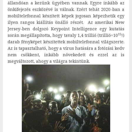
állandóan a kezünk ügyében vannak. Egyre inkább az
önkifejezés eszközévé is válnak. Ezért tehát 2020-ban a
mobiltelefonnal készített képek jogosan képezhetik egy
ilyen rangos kiállítás önálló részét. Az amerikai New
Jersey-ben dolgozó Keypoint Intelligence egy kutatás
15
során megállapította, hogy tavaly 1,4 trillió (trillió=10
!)
darab fényképet készítettek mobiltelefonnal világszerte.
Az is tapasztalható, hogy a vírus hatására a fotózási kedv
nem csökkent, inkább növekedett és ezzel az is
megváltozott, ahogy a világra tekintünk.