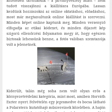
közelében tartózkodik – a járványveszély miatt – nem
tudott visszajönni a kiállításra Európába. Lassan
kezdünk hozzászokni az online oktatáshoz, előadáshoz,
most már megtanultunk online kiállítást is szervezni.
Minden képet online kaptunk meg. Minden versenyző
elfogadja az etikai kódexet, és minden díjazott kép
szigorú ellenőrzési folyamaton megy át, hogy egészen
biztosak lehessünk benne, a fotós valóban szemtanúja
volt a jelenetnek.
Kiderült, talán még soha nem volt olyan erős a
környezetvédelmi kategória, mint most, amiben Horváth
Eszter nyert. Felvételén egy jegesmedve és bocsa látható
a Polarstern kutatóhajó műszereinek közelében. A hajón