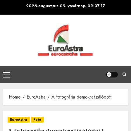
Skip
2026.augusztus.09. vasárnap.
09:37:18
to
content
Primary
Menu
Home
EuroAstra
A fotográfia demokratizálódott
EuroAstra
Fotó
A fotográfia demokratizálódott