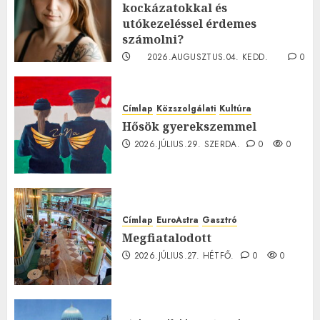
kockázatokkal és
utókezeléssel érdemes
számolni?
2026.AUGUSZTUS.04. KEDD.
0
0
Címlap
Közszolgálati
Kultúra
Hősök gyerekszemmel
2026.JÚLIUS.29. SZERDA.
0
0
Címlap
EuroAstra
Gasztró
Megfiatalodott
2026.JÚLIUS.27. HÉTFŐ.
0
0