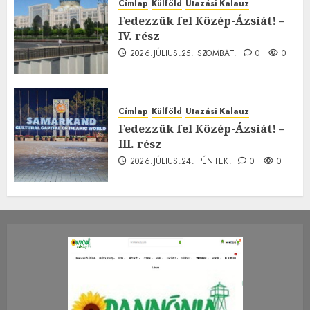
Címlap
Külföld
Utazási Kalauz
Fedezzük fel Közép-Ázsiát! –
IV. rész
2026.JÚLIUS.25. SZOMBAT.
0
0
Címlap
Külföld
Utazási Kalauz
Fedezzük fel Közép-Ázsiát! –
III. rész
2026.JÚLIUS.24. PÉNTEK.
0
0