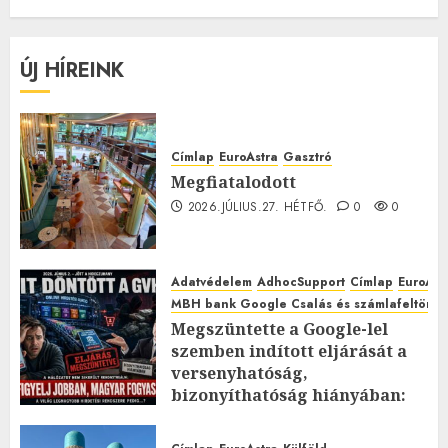
ÚJ HÍREINK
Címlap
EuroAstra
Gasztró
Megfiatalodott
2026.JÚLIUS.27. HÉTFŐ.
0
0
Adatvédelem
AdhocSupport
Címlap
EuroAst
MBH bank Google Csalás és számlafeltörés 
Megszüntette a Google-lel
szemben indított eljárását a
versenyhatóság,
bizonyíthatóság hiányában:
TE mit gondolsz erről?
2026.JÚLIUS.23. CSÜTÖRTÖK.
0