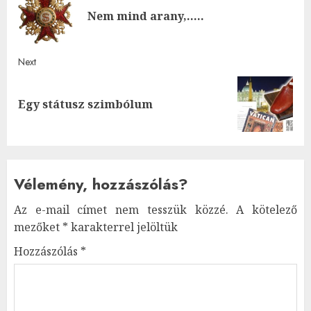
navigation
Pre
Nem mind arany,…..
post
Next
Next
Egy státusz szimbólum
post:
Vélemény, hozzászólás?
Az e-mail címet nem tesszük közzé.
A kötelező
mezőket
*
karakterrel jelöltük
Hozzászólás
*