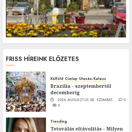
FRISS HÍREINK ELŐZETES
Külföld
Címlap
Utazási Kalauz
Brazília – szeptembertől
decemberig
2026.AUGUSZTUS.08. SZOMBAT.
0
0
Trending
Tetoválás eltávolítás – Milyen