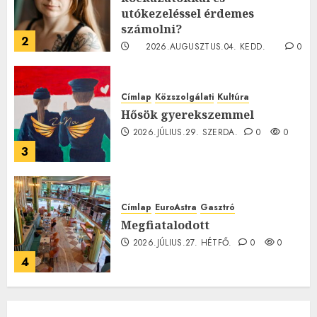
utókezeléssel érdemes
számolni?
2
2026.AUGUSZTUS.04. KEDD.
0
0
Címlap
Közszolgálati
Kultúra
Hősök gyerekszemmel
2026.JÚLIUS.29. SZERDA.
0
0
3
Címlap
EuroAstra
Gasztró
Megfiatalodott
2026.JÚLIUS.27. HÉTFŐ.
0
0
4