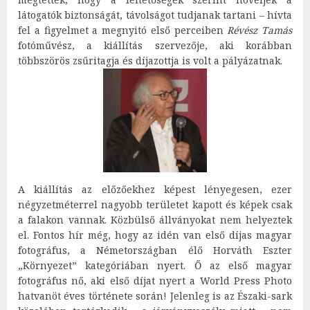
látogatók biztonságát, távolságot tudjanak tartani – hívta
fel a figyelmet a megnyitó első perceiben
Révész Tamás
fotóművész, a kiállítás szervezője, aki korábban
többszörös zsűritagja és díjazottja is volt a pályázatnak.
A kiállítás az előzőekhez képest lényegesen, ezer
négyzetméterrel nagyobb területet kapott és képek csak
a falakon vannak. Közbülső állványokat nem helyeztek
el. Fontos hír még, hogy az idén van első díjas magyar
fotográfus, a Németországban élő Horváth Eszter
„Környezet” kategóriában nyert. Ő az első magyar
fotográfus nő, aki első díjat nyert a World Press Photo
hatvanöt éves története során! Jelenleg is az Északi-sark