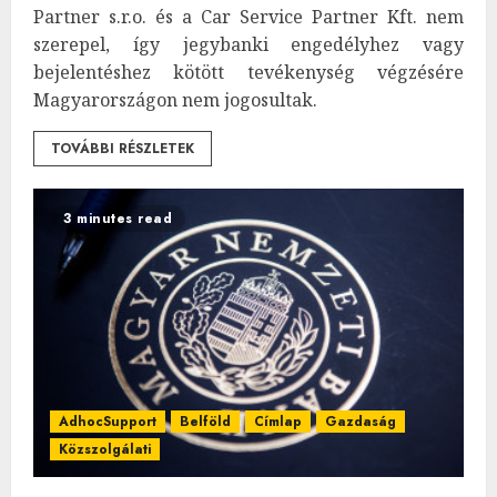
Partner s.r.o. és a Car Service Partner Kft. nem
szerepel, így jegybanki engedélyhez vagy
bejelentéshez kötött tevékenység végzésére
Magyarországon nem jogosultak.
TOVÁBBI RÉSZLETEK
3 minutes read
AdhocSupport
Belföld
Címlap
Gazdaság
Közszolgálati