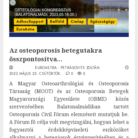
AdhocSupport
Belföld
Címlap
Egészségügy
EuroAstra
Az osteoporosis betegutakra
összpontosítva…
EUROASTRA - PETRÁSOVITS ZOLTÁN
2023.MÁJUS.25. CSÜTÖRTÖK.
0
0
A Magyar Osteoarthrológiai és Osteoporosis
Társaság (MOOT) és az Osteoporosis Betegek
Magyarországi Egyesülete (OBME) közös
szervezésében Balatonalmádiban tartott
Osteoporosis Civil Fórum elemzéseit mutatjuk be.
A Fórum fő célja volt megvizsgálni, hogyan lehet a
fogyasztói érdekképviseleti eszközöket
alkalmazni a betegjogok érvényesítésében és a