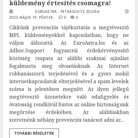
küldemény értesítés csomagra!
EUROASTRA - PETRÁSOVITS ZOLTÁN
2023.MÁJUS.19. PÉNTEK.
0
0
Cikkünk prevenciós tájékoztatás a megtévesztő
MPL küldeményekkel kapcsolatban, hogy ne
váljon áldozattá. Az EuroAstra.hu és az
Adhoc.Support fogyasztói érdekérvényesítő
közösség csapata az alábbi szakmai ajánlást
fogalmazta meg olvasóinknak. Az Internet
robbanásszerű terjedésével és a gyors mobil
internetkapcsolatok elterjedésével a spam levelek
száma is jelentősen megnőtt. Az ilyen jellegű
megtévesztő üzenetekre való odafigyelés és
óvatosság rendkívül fontos az online biztonságunk
megőrzése érdekében. Az alábbiakban
szeretnénk néhány prevenciós tanácsot adni az...
TOVÁBBI RÉSZLETEK