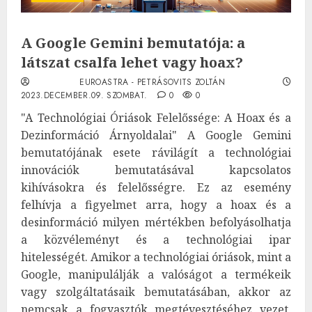
A Google Gemini bemutatója: a
látszat csalfa lehet vagy hoax?
EUROASTRA - PETRÁSOVITS ZOLTÁN
2023.DECEMBER.09. SZOMBAT.
0
0
"A Technológiai Óriások Felelőssége: A Hoax és a
Dezinformáció Árnyoldalai" A Google Gemini
bemutatójának esete rávilágít a technológiai
innovációk bemutatásával kapcsolatos
kihívásokra és felelősségre. Ez az esemény
felhívja a figyelmet arra, hogy a hoax és a
desinformáció milyen mértékben befolyásolhatja
a közvéleményt és a technológiai ipar
hitelességét. Amikor a technológiai óriások, mint a
Google, manipulálják a valóságot a termékeik
vagy szolgáltatásaik bemutatásában, akkor az
nemcsak a fogyasztók megtévesztéséhez vezet,