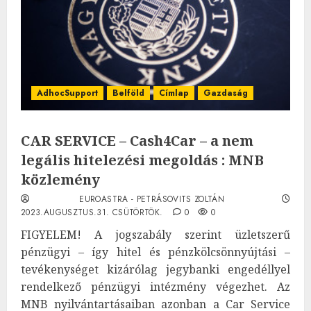
AdhocSupport
Belföld
Címlap
Gazdaság
CAR SERVICE – Cash4Car – a nem
legális hitelezési megoldás : MNB
közlemény
EUROASTRA - PETRÁSOVITS ZOLTÁN
2023.AUGUSZTUS.31. CSÜTÖRTÖK.
0
0
FIGYELEM! A jogszabály szerint üzletszerű
pénzügyi – így hitel és pénzkölcsönnyújtási –
tevékenységet kizárólag jegybanki engedéllyel
rendelkező pénzügyi intézmény végezhet. Az
MNB nyilvántartásaiban azonban a Car Service