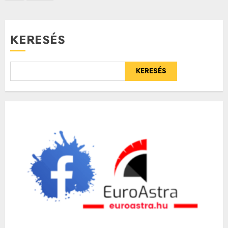
lapozása
KERESÉS
KERESÉS