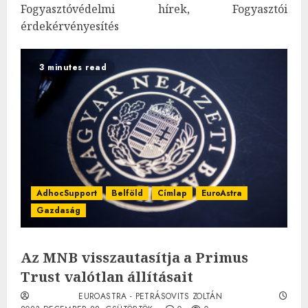
Fogyasztóvédelmi hírek, Fogyasztói
érdekérvényesítés
3 minutes read
AdhocSupport
Belföld
Címlap
EuroAstra
Gazdaság
Az MNB visszautasítja a Primus
Trust valótlan állításait
EUROASTRA - PETRÁSOVITS ZOLTÁN