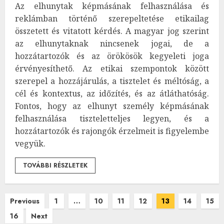
Az elhunytak képmásának felhasználása és
reklámban történő szerepeltetése etikailag
összetett és vitatott kérdés. A magyar jog szerint
az elhunytaknak nincsenek jogai, de a
hozzátartozók és az örökösök kegyeleti joga
érvényesíthető. Az etikai szempontok között
szerepel a hozzájárulás, a tisztelet és méltóság, a
cél és kontextus, az időzítés, és az átláthatóság.
Fontos, hogy az elhunyt személy képmásának
felhasználása tiszteletteljes legyen, és a
hozzátartozók és rajongók érzelmeit is figyelembe
vegyük.
TOVÁBBI RÉSZLETEK
Bejegyzések
Previous
1
…
10
11
12
13
14
15
16
Next