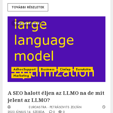
TOVÁBBI RÉSZLETEK
9 minutes read
AdhocSupport
Business
Címlap
EuroAstra
Marketing
A SEO halott éljen az LLMO na de mit
jelent az LLMO?
EUROASTRA - PETRÁSOVITS ZOLTÁN
2023.JÚNIUS.14. SZERDA.
0
0