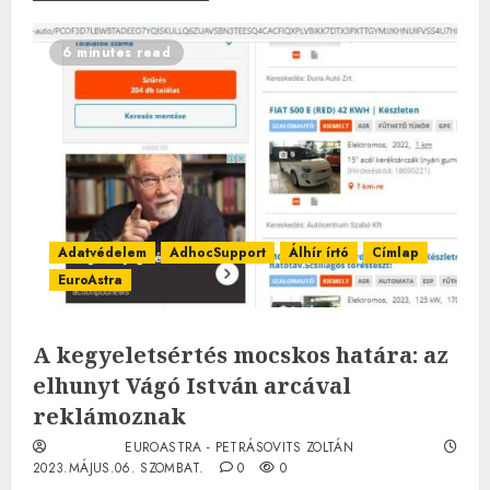
6 minutes read
Adatvédelem
AdhocSupport
Álhír írtó
Címlap
EuroAstra
A kegyeletsértés mocskos határa: az
elhunyt Vágó István arcával
reklámoznak
EUROASTRA - PETRÁSOVITS ZOLTÁN
2023.MÁJUS.06. SZOMBAT.
0
0