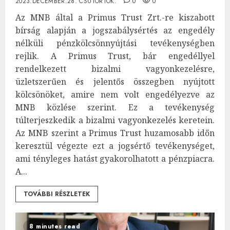
2023.DECEMBER.28. CSÜTÖRTÖK.
0
0
Az MNB által a Primus Trust Zrt.-re kiszabott
bírság alapján a jogszabálysértés az engedély
nélküli pénzkölcsönnyújtási tevékenységben
rejlik. A Primus Trust, bár engedéllyel
rendelkezett bizalmi vagyonkezelésre,
üzletszerűen és jelentős összegben nyújtott
kölcsönöket, amire nem volt engedélyezve az
MNB közlése szerint. Ez a tevékenység
túlterjeszkedik a bizalmi vagyonkezelés keretein.
Az MNB szerint a Primus Trust huzamosabb időn
keresztül végezte ezt a jogsértő tevékenységet,
ami tényleges hatást gyakorolhatott a pénzpiacra.
A...
TOVÁBBI RÉSZLETEK
8 minutes read