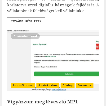
korlátozva ezzel digitális készségeik fejlődését. A
vállalatoknak felelősséget kell vállalniuk a...
TOVÁBBI RÉSZLETEK
6 minutes read
AdhocSupport
Adatvédelem
Címlap
EuroAstra
Vigyázzon: megtévesztő MPL