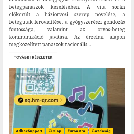
betegpanaszok kezelésében. A vita során
előkerült a háziorvosi szerep növelése, a
betegutak lerövidítése, a gyógyszerészi gondozás
fontossága, valamint az orvos-beteg
kommunikáció javítása. Az érzelmi alapon
megközelített panaszok racionális...
TOVÁBBI RÉSZLETEK
8 minutes read
AdhocSupport
Címlap
EuroAstra
Gazdaság