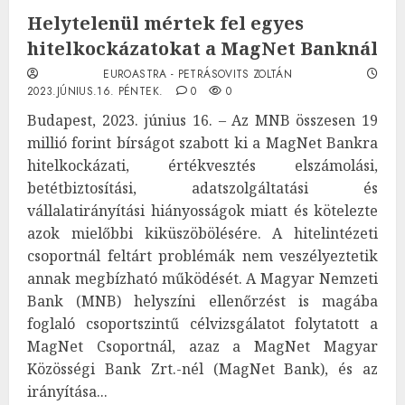
Helytelenül mértek fel egyes
hitelkockázatokat a MagNet Banknál
EUROASTRA - PETRÁSOVITS ZOLTÁN
2023.JÚNIUS.16. PÉNTEK.
0
0
Budapest, 2023. június 16. – Az MNB összesen 19
millió forint bírságot szabott ki a MagNet Bankra
hitelkockázati, értékvesztés elszámolási,
betétbiztosítási, adatszolgáltatási és
vállalatirányítási hiányosságok miatt és kötelezte
azok mielőbbi kiküszöbölésére. A hitelintézeti
csoportnál feltárt problémák nem veszélyeztetik
annak megbízható működését. A Magyar Nemzeti
Bank (MNB) helyszíni ellenőrzést is magába
foglaló csoportszintű célvizsgálatot folytatott a
MagNet Csoportnál, azaz a MagNet Magyar
Közösségi Bank Zrt.-nél (MagNet Bank), és az
irányítása...