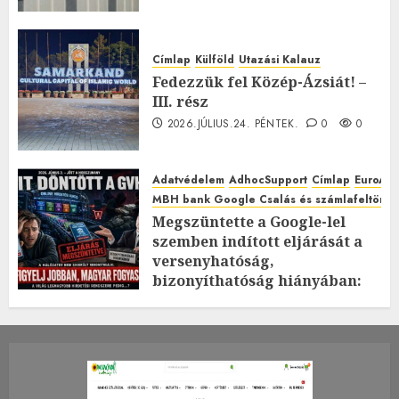
Címlap
Külföld
Utazási Kalauz
Fedezzük fel Közép-Ázsiát! –
III. rész
2026.JÚLIUS.24. PÉNTEK.
0
0
Adatvédelem
AdhocSupport
Címlap
EuroAst
MBH bank Google Csalás és számlafeltörés 
Megszüntette a Google-lel
szemben indított eljárását a
versenyhatóság,
bizonyíthatóság hiányában:
TE mit gondolsz erről?
2026.JÚLIUS.23. CSÜTÖRTÖK.
0
0