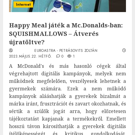
Internet
Happy Meal játék a Mc.Donalds-ban:
SQUISHMALLOWS – Átverés
újratöltve?
EUROASTRA - PETRÁSOVITS ZOLTÁN
2023.MÁJUS.22. HÉTFŐ.
0
1
A McDonald's és más hasonló cégek által
végrehajtott digitális kampányok, melyek nem
működnek megfelelően, veszélyesek lehetnek a
gyermekek számára. Ezek a nem működő
kampányok alááshatják a gyerekek bizalmát a
márka iránt, frusztrációt és zavart okozhatnak, és
sértik a szülők jogát arra, hogy előzetesen
tájékoztatást kapjanak a termékekről. Emellett
hosszú távon károsíthatják a gyerekek digitális
ítélőképességét és kritikus gondolkodását,