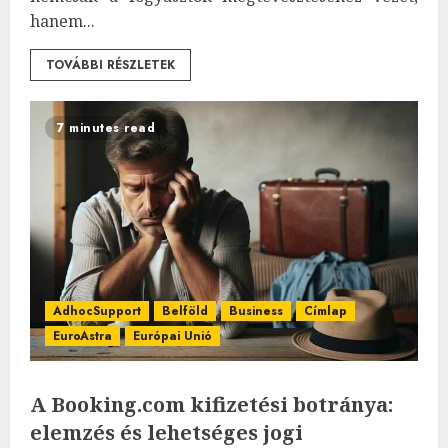
hanem...
TOVÁBBI RÉSZLETEK
7 minutes read
AdhocSupport
Belföld
Business
Címlap
EuroAstra
Európai Unió
A Booking.com kifizetési botránya:
elemzés és lehetséges jogi