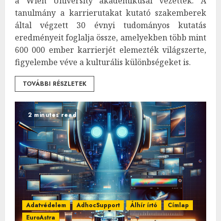
a Wien University akadémikusai vezettek. A
tanulmány a karrierutakat kutató szakemberek
által végzett 30 évnyi tudományos kutatás
eredményeit foglalja össze, amelyekben több mint
600 000 ember karrierjét elemezték világszerte,
figyelembe véve a kulturális különbségeket is.
TOVÁBBI RÉSZLETEK
2 minutes read
Adatvédelem
AdhocSupport
Álhír írtó
Címlap
EuroAstra