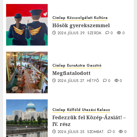
0
Címlap
Közszolgálati
Kultúra
Hősök gyerekszemmel
2026.JÚLIUS.29. SZERDA.
0
0
Címlap
EuroAstra
Gasztró
Megfiatalodott
2026.JÚLIUS.27. HÉTFŐ.
0
0
Címlap
Külföld
Utazási Kalauz
Fedezzük fel Közép-Ázsiát! –
IV. rész
2026.JÚLIUS.25. SZOMBAT.
0
0