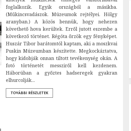
foglalkozik. Egyik országból a másikba.
(Műkincsvadászok. Múzeumok rejtélyei. Hölgy
aranyban.) A közös bennük, hogy nehezen
követhető hova kerültek. Erről jutott eszembe a
következő történet. Régóta őrzök egy fényképet.
Huszár Tibor barátomtól kaptam, aki a moszkvai
Puskin Múzeumban készítette. Megkockáztatva,
hogy kidobják onnan tiltott tevékenység okán. A
fotó történetét messziről kell kezdenem.
Háborúban a győztes hadseregek gyakran
elhurcolják...
TOVÁBBI RÉSZLETEK
d