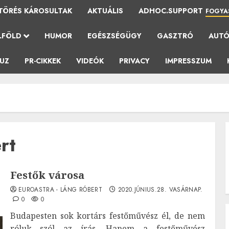
TÖRÉS KÁROSULTAK
AKTUÁLIS
ADHOC.SUPPORT
FOGYA
LFÖLD
HUMOR
EGÉSZSÉGÜGY
GASZTRÓ
AUT
AUZ
PR-CIKKEK
VIDEÓK
PRIVACY
IMPRESSZUM
rt
Festők városa
EUROASTRA - LÁNG RÓBERT
2020.JÚNIUS.28. VASÁRNAP.
0
0
Budapesten sok kortárs festőművész él, de nem
róluk szól az írás. Hanem a festőművész