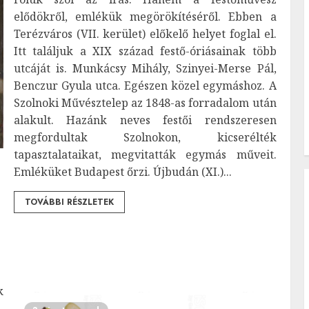
elődökről, emlékük megörökítéséről. Ebben a
Terézváros (VII. kerület) előkelő helyet foglal el.
Itt találjuk a XIX század festő-óriásainak több
utcáját is. Munkácsy Mihály, Szinyei-Merse Pál,
Benczur Gyula utca. Egészen közel egymáshoz. A
Szolnoki Művésztelep az 1848-as forradalom után
alakult. Hazánk neves festői rendszeresen
megfordultak Szolnokon, kicserélték
tapasztalataikat, megvitatták egymás műveit.
Emléküket Budapest őrzi. Újbudán (XI.)...
TOVÁBBI RÉSZLETEK
k
,