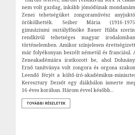
nem volt gazdag, inkább jómódúnak mondanám
Zenei tehetségüket zongoraművész anyjuktó
örökölhették. Seiber Mária (1916-1975
gimnáziumi osztályfőnöke Bauer Hilda szerin
rendkívül tehetséges magyar irodalomban
történelemben. Amikor színjelesen érettségizett
már folyékonyan beszélt németül és franciául. 
Zeneakadémiára iratkozott be, ahol Dohnány
Ernő tanítványa volt zongora és orgona szakon
Leendő férjét a költő-író-akadémikus-miniszte
Keresztury Dezsőt egy diákbálon ismerte me
16-éves korában. Három évvel később...
TOVÁBBI RÉSZLETEK