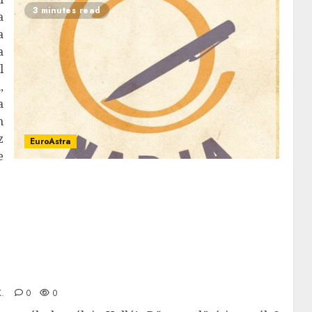
3 minutes read
a
a
a
l
,
a
n
z
EuroAstra
e
.
0
0