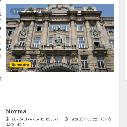
.
3 minutes read
l
)
t
,
,
A
i
.
EuroAstra
r
g
Norma
EUROASTRA - LÁNG RÓBERT
2020.JÚNIUS.22. HÉTFŐ.
0
0