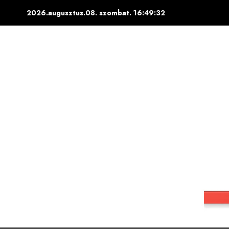
Skip
2026.augusztus.08. szombat.
16:49:33
to
content