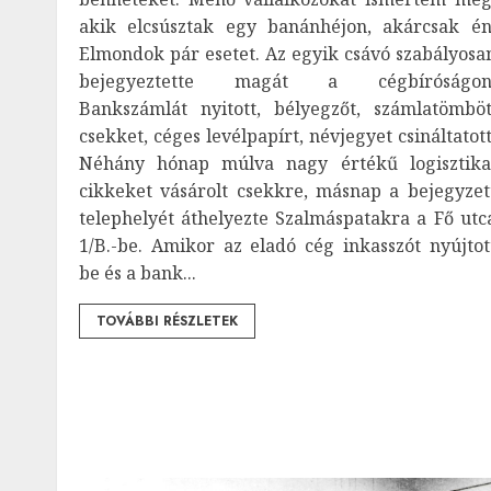
akik elcsúsztak egy banánhéjon, akárcsak én
Elmondok pár esetet. Az egyik csávó szabályosa
bejegyeztette magát a cégbíróságon
Bankszámlát nyitott, bélyegzőt, számlatömböt
csekket, céges levélpapírt, névjegyet csináltatott
Néhány hónap múlva nagy értékű logisztika
cikkeket vásárolt csekkre, másnap a bejegyzet
telephelyét áthelyezte Szalmáspatakra a Fő utc
1/B.-be. Amikor az eladó cég inkasszót nyújtot
be és a bank...
TOVÁBBI RÉSZLETEK