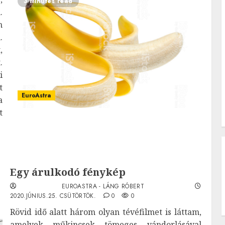
3 minutes read
.
n
.
,
.
i
t
EuroAstra
a
t
Egy árulkodó fénykép
EUROASTRA - LÁNG RÓBERT
2020.JÚNIUS.25. CSÜTÖRTÖK.
0
0
Rövid idő alatt három olyan tévéfilmet is láttam,
amelyek műkincsek tömeges vándorlásával