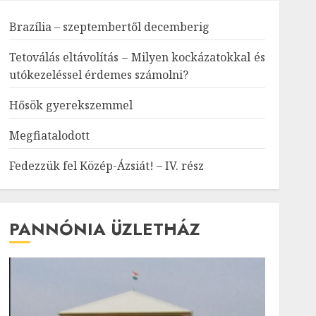
Brazília – szeptembertől decemberig
Tetoválás eltávolítás – Milyen kockázatokkal és
utókezeléssel érdemes számolni?
Hősök gyerekszemmel
Megfiatalodott
Fedezzük fel Közép-Ázsiát! – IV. rész
PANNÓNIA ÜZLETHÁZ