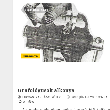
2 minutes read
EuroAstra
Grafológusok alkonya
EUROASTRA - LÁNG RÓBERT
2020.JÚNIUS.20. SZOMBAT.
0
0
Az ember életében néha hosszú idő telik e