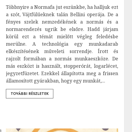
Többnyire a Normafa jut eszünkbe, ha halljuk ezt
a szót, Vájtfülűeknek talán Bellini operája. De a
fényes szelek nemzedékének a normás és a
normarendezés ugrik be elsőre. Hadd járjam
körül ezt a témát mielőtt végleg feledésbe
merülne. A technológia egy munkadarab
elkészítésének műveleti sorrendje. Írott és
rajzolt formában a normás munkaeszköze. De
más eszközt is használt, stopperórát, logarlécet,
jegyzetfüzetet. Ezekkel állapította meg a frissen
államosított gyárakban, hogy egy munkát,...
TOVÁBBI RÉSZLETEK
l