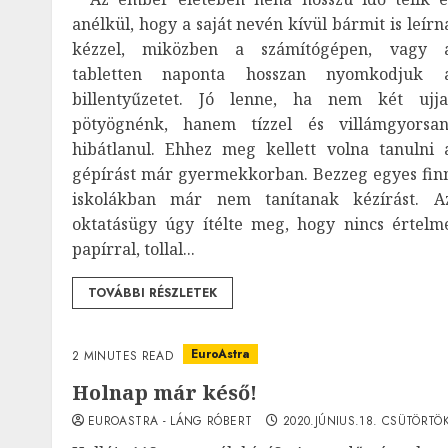
anélkül, hogy a saját nevén kívül bármit is leírn
kézzel, miközben a számítógépen, vagy 
tabletten naponta hosszan nyomkodjuk 
billentyűzetet. Jó lenne, ha nem két ujja
pötyögnénk, hanem tízzel és villámgyorsan
hibátlanul. Ehhez meg kellett volna tanulni 
gépírást már gyermekkorban. Bezzeg egyes fin
iskolákban már nem tanítanak kézírást. A
oktatásügy úgy ítélte meg, hogy nincs értelm
papírral, tollal...
TOVÁBBI RÉSZLETEK
EuroAstra
2 MINUTES READ
Holnap már késő!
EUROASTRA - LÁNG RÓBERT
2020.JÚNIUS.18. CSÜTÖRTÖK