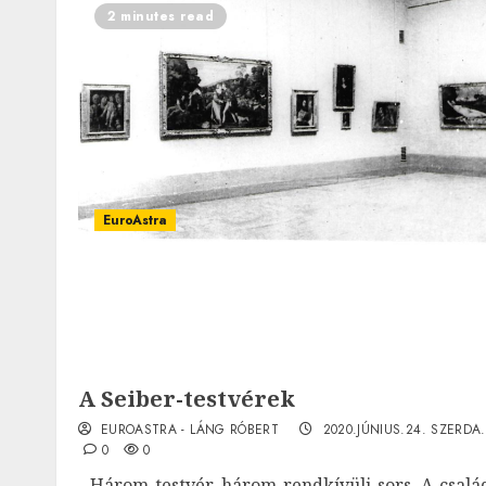
2 minutes read
EuroAstra
A Seiber-testvérek
EUROASTRA - LÁNG RÓBERT
2020.JÚNIUS.24. SZERDA.
0
0
Három testvér, három rendkívüli sors. A csalá