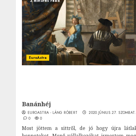
3 minutes read
EuroAstra
Banánhéj
EUROASTRA - LÁNG RÓBERT
2020.JÚNIUS.27. SZOMBAT.
0
0
Most jöttem a sittről, de jó hogy újra látla
benneteket. Menő vállalkozókat ismertem meg