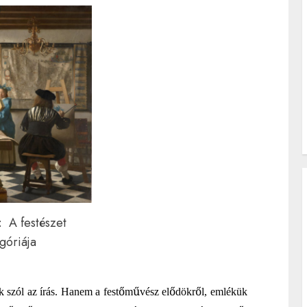
: A festészet
egóriája
ő
ű
ő
ő
k szól az írás. Hanem a fest
m
vész el
dökr
l, emlékük