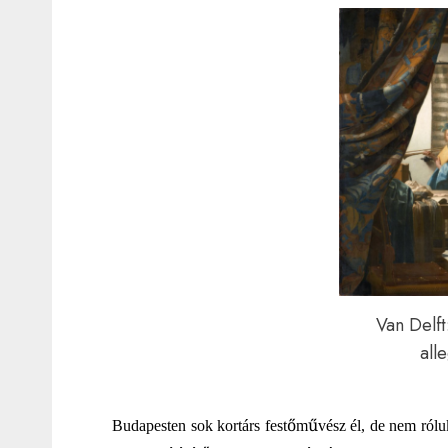
Van Delft
all
ő
ű
Budapesten sok kortárs fest
m
vész él, de nem rólu