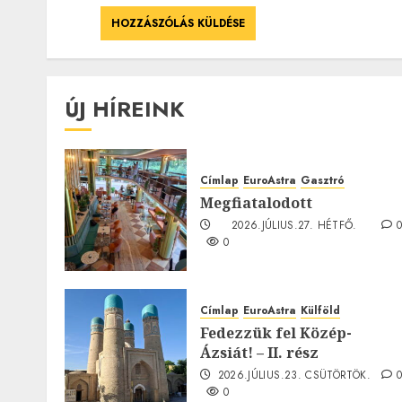
ÚJ HÍREINK
Címlap
EuroAstra
Gasztró
Megfiatalodott
2026.JÚLIUS.27. HÉTFŐ.
0
Címlap
EuroAstra
Külföld
Fedezzük fel Közép-
Ázsiát! – II. rész
2026.JÚLIUS.23. CSÜTÖRTÖK.
0