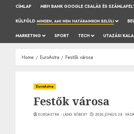
CÍMLAP
MBH BANK GOOGLE CSALÁS ÉS SZÁMLAFEL
KÜLFÖLD
BE
MINDEN, AMI NEM HATÁRAINKON BELÜLI
MARKETING
SPORT
TECH
UTAZÁSI KAL
Home
EuroAstra
Festők városa
EuroAstra
Festők városa
EUROASTRA - LÁNG RÓBERT
2020.JÚNIUS.28. VAS