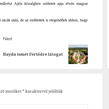
ű
 m
vész Ajtós községben született apja révén magyar
ő
i utcák után, de az említettek is elegend
ek ahhoz, hogy
Next
Previous
Next
Haydn ismét Fertődre látogat
post:
post:
ező mezőket
*
karakterrel jelöltük