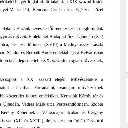
ő
ő
ő
el
kel
helyet foglal el. Itt találjuk a XIX század fest
-
zinyei-Merse Pál, Benczur Gyula utca. Egészen közel
ő
 alakult. Hazánk neves fest
i rendszeresen megfordultak
ű
ő
k egymás m
veit. Emléküket Budapest
rzi. Újbudán (XI.)
ő
utca, Pestszentl
rincen (XVIII) a Mednyánszky László
hari Sándor és Bernáth Aurél emléktáblája a Belvárosban
ű
földön talán legismertebb XX. századi magyar m
vésznek,
ű
szcsoport a XX.
század
elején. M
vészetükre a
ű
 hatott elsősorban. Forradalmi, avantgard m
vészeknek
ő
bb közterület is
rzi emléküket. Kernstok Károly tér és
ő
 Újbudán, Vedres Márk utca Pestszentl
rincen. Szobra
a Berény Róbertnek a Városmajor utcában és Czigány
ő
ő
ő
is van (XII. és XXIII.), de ezeket nem Orbán Dezs
r
l