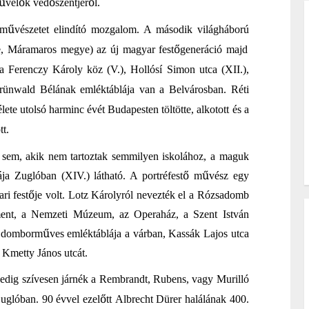
ű
ő
ő
ő
vel
k véd
szentjér
l.
ű
m
vészetet
elindító mozgalom. A
második világháború
ő
, Máramaros megye) az új magyar fest
generáció majd
 a Ferenczy Károly köz (V.), Hollósí Simon utca (XII.),
rünwald Bélának emléktáblája van a Belvárosban. Réti
te utolsó harminc évét Budapesten töltötte, alkotott és a
tt.
l sem, akik nem tartoztak semmilyen iskolához, a maguk
ő
ű
ja Zuglóban (XIV.) látható. A portréfest
m
vész egy
ő
ri fest
je volt. Lotz Károlyról nevezték el a Rózsadomb
lament, a Nemzeti Múzeum, az Operaház, a Szent István
ű
s domborm
ves emléktáblája a várban, Kassák Lajos utca
 Kmetty János utcát.
Pedig szívesen járnék a Rembrandt, Rubens, vagy Murilló
ő
Zuglóban. 90 évvel ezel
tt
Albrecht Dürer halálának 400.