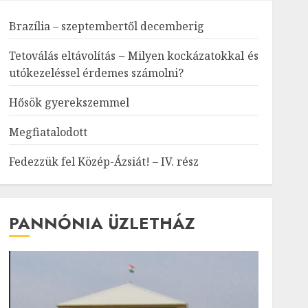
Brazília – szeptembertől decemberig
Tetoválás eltávolítás – Milyen kockázatokkal és
utókezeléssel érdemes számolni?
Hősök gyerekszemmel
Megfiatalodott
Fedezzük fel Közép-Ázsiát! – IV. rész
PANNÓNIA ÜZLETHÁZ