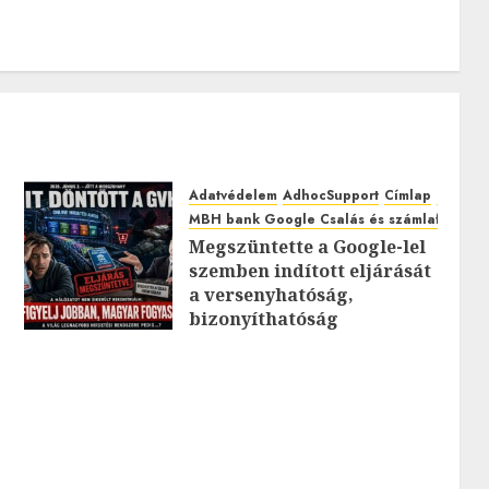
Adatvédelem
AdhocSupport
Címlap
EuroAst
MBH bank Google Csalás és számlafeltörés
Megszüntette a Google-lel
szemben indított eljárását
0
a versenyhatóság,
bizonyíthatóság
hiányában: TE mit
gondolsz erről?
2026.JÚLIUS.23. CSÜTÖRTÖK.
0
0
0