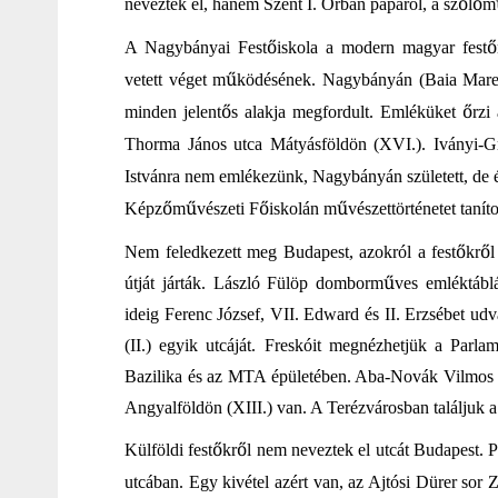
ő
ő
nevezték el, hanem Szent I. Orbán pápáról, a sz
l
m
ő
ő
A Nagybányai Fest
iskola a
modern magyar fest
ű
vetett véget m
ködésének. Nagybányán (Baia Mare
ő
ő
minden jelent
s alakja megfordult. Emléküket
rzi
Thorma János utca Mátyásföldön (XVI.). Iványi-G
Istvánra nem emlékezünk, Nagybányán született, de éle
ő
ű
ő
ű
Képz
m
vészeti F
iskolán m
vészettörténetet taníto
ő
ő
Nem feledkezett meg Budapest, azokról a fest
kr
ű
útját járták. László Fülöp domborm
ves emléktáblá
ideig Ferenc József, VII. Edward és II. Erzsébet udva
(II.) egyik utcáját. Freskóit megnézhetjük a Par
Bazilika és az MTA épületében. Aba-Novák Vilmo
Angyalföldön (XIII.) van. A Terézvárosban találjuk a
ő
ő
Külföldi fest
kr
l nem neveztek el utcát Budapest. 
utcában. Egy kivétel azért van, az Ajtósi Dürer sor 