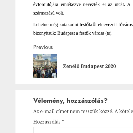
évfordulójára emlékezve nevezték el az utcát. A
származású volt.
ő
ő
ő
Lehetne még kutakodni fest
kr
l elnevezett f
város
ő
bizonyítsuk: Budapest a fest
k városa (ts).
Post
Previous
navigation
Zenélő Budapest 2020
Vélemény, hozzászólás?
Az e-mail címet nem tesszük közzé.
A kötel
Hozzászólás
*