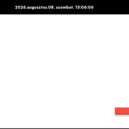
Skip
2026.augusztus.08. szombat.
15:06:07
to
content