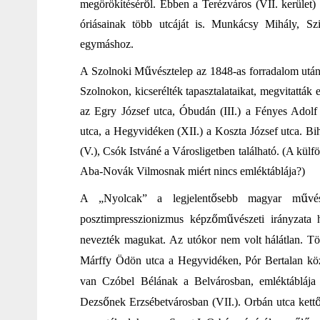
ő
megörökítésér
l. Ebben a Terézváros (VII. kerület) 
óriásainak több utcáját is. Munkácsy Mihály, S
egymáshoz.
ű
A Szolnoki M
vésztelep az 1848-as forradalom után
Szolnokon, kicserélték tapasztalataikat, megvitattá
az Egry József utca, Óbudán (III.) a Fényes Adolf 
utca, a Hegyvidéken (XII.) a Koszta József utca. Bi
(V.), Csók Istváné a Városligetben található. (A kül
Aba-Novák Vilmosnak miért nincs emléktáblája?)
ő
ű
A „Nyolcak” a legjelent
sebb magyar m
vé
ő
ű
posztimpresszionizmus
képz
m
vészeti irányzata
nevezték magukat. Az utókor nem volt hálátlan. Tö
Márffy Ödön utca a Hegyvidéken, Pór Bertalan köz
van Czóbel Bélának a Belvárosban, emléktábláj
ő
Dezs
nek Erzsébetvárosban (VII.). Orbán utca kett