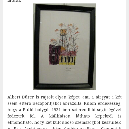
látunk.
Albert Dürer is rajzolt olyan képet, ami a tárgyat a két
szem eltérő nézőpontjából ábrázolta. Külön érdekesség,
hogy a Plútó bolygót 1931-ben sztereo fotó segítségével
fedezték fel. A kiállításon látható képekről is
elmondható, hogy két különböző szemszögből készültek.
A Pro Architectura-díjas építész-grafikus, Csongrádi