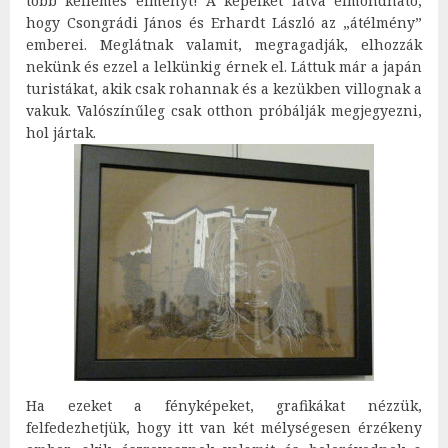
több kellemes élményt! A képeiket látva elmondható,
hogy Csongrádi János és Erhardt László az „átélmény”
emberei. Meglátnak valamit, megragadják, elhozzák
nekünk és ezzel a lelkünkig érnek el. Láttuk már a japán
turistákat, akik csak rohannak és a kezükben villognak a
vakuk. Valószínűleg csak otthon próbálják megjegyezni,
hol jártak.
Ha ezeket a fényképeket, grafikákat nézzük,
felfedezhetjük, hogy itt van két mélységesen érzékeny