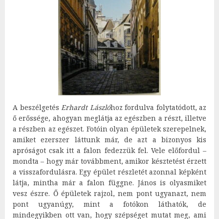
A beszélgetés
Erhardt László
hoz fordulva folytatódott, az
ő erőssége, ahogyan meglátja az egészben a részt, illetve
a részben az egészet. Fotóin olyan épületek szerepelnek,
amiket ezerszer láttunk már, de azt a bizonyos kis
apróságot csak itt a falon fedezzük fel. Vele előfordul –
mondta – hogy már továbbment, amikor késztetést érzett
a visszafordulásra. Egy épület részletét azonnal képként
látja, mintha már a falon függne. János is olyasmiket
vesz észre. Ő épületek rajzol, nem pont ugyanazt, nem
pont ugyanúgy, mint a fotókon láthatók, de
mindegyikben ott van, hogy szépséget mutat meg, ami