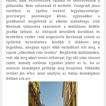
ember, akik észrevesznek valamit és belerévednek a
pillanatba. Nem rohannak el mellette.
Csongrádi János
esetében az építész tervező fegyelmezettsége,
precízséget, pontosságot kíván, ugyanakkor a
grafikusnál megjelenik az alkotás szabadsága. Szili
Nórának válaszolva rámutatott: a kiállításon kétféle
grafika látható. Az útirajzok készültek korábban és
kezdetben ezeket csak inspirációs forrásnak szánta az
épületek tervezéséhez. Később ő döbbent meg
legjobban, ahogyan egyre több vázlatfüzet telt meg, a
rajzok „elkezdtek róla leválni”. Meghívták kiállításokra,
volt, aki meg akart venni néhányat. Egy idő után viszont
rájött, komoly szellemi izgalmat jelent az is, ha az
intenzív álomképeit próbálja meg lerajzolni. Többsíkú
vetület jön létre, mint amilyen az itáliai álomképben
feltűnő női arc.