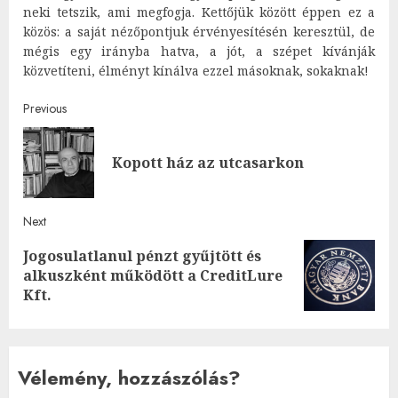
neki tetszik, ami megfogja. Kettőjük között éppen ez a
közös: a saját nézőpontjuk érvényesítésén keresztül, de
mégis egy irányba hatva, a jót, a szépet kívánják
közvetíteni, élményt kínálva ezzel másoknak, sokaknak!
Post
Previous
navigation
Pre
Kopott ház az utcasarkon
post
Next
Jogosulatlanul pénzt gyűjtött és
Next
alkuszként működött a CreditLure
post:
Kft.
Vélemény, hozzászólás?