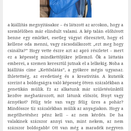
a kiállítás megnyitásakor – és látszott az arcokon, hogy a
szemlélőben már elindult valami. A kép talán előhívott
benne egy emléket, esetleg vágyat ébresztett, hogy el
kellene oda menni, vagy rácsodálkozott: „ezt meg hogy
csinálta?” Hogy vette észre azt az apró részletet – mert
ez a képesség mindkettőjükre jellemző. Ők a láttatás
emberei, a szemen keresztül jutnak el a lelkekig. Noha a
kiállítás címe „Kettőslátás”, a gyökere mégis ugyanaz.
Ihletettség, az eredetiség és a kreativitás. A kutatók
szerint a boldogságra való képesség ötven százalékban a
genetikán múlik. Ez az alkatunk már születésünktől
kezdve meghatározott, mit látunk először, fényt vagy
árnyékot? Félig tele van vagy félig üres a pohár?
Mindössze tíz százalékban múlik az anyagiakon. Hogy a
megélhetéshez pénz kell – az nem kérdés. De ha
valakinek százszor annyi van, mint nekem, az nem
százszor boldogabb! Ott van még a maradék negyven