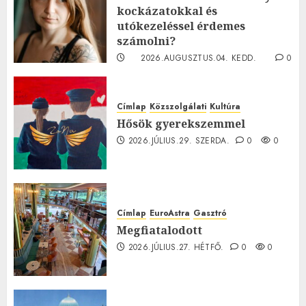
kockázatokkal és
utókezeléssel érdemes
számolni?
2026.AUGUSZTUS.04. KEDD.
0
0
Címlap
Közszolgálati
Kultúra
Hősök gyerekszemmel
2026.JÚLIUS.29. SZERDA.
0
0
Címlap
EuroAstra
Gasztró
Megfiatalodott
2026.JÚLIUS.27. HÉTFŐ.
0
0