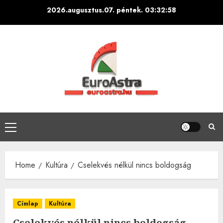
Skip
2026.augusztus.07. péntek.
03:32:59
to
content
Primary
Menu
Home
Kultúra
Cselekvés nélkül nincs boldogság
Címlap
Kultúra
Cselekvés nélkül nincs boldogság