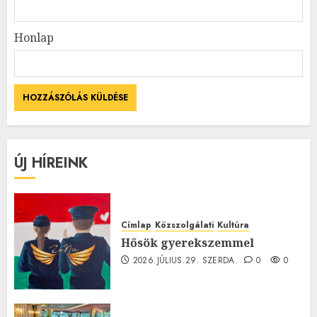
Honlap
ÚJ HÍREINK
Címlap
Közszolgálati
Kultúra
Hősök gyerekszemmel
2026.JÚLIUS.29. SZERDA.
0
0