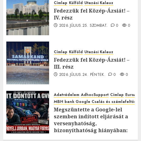
Címlap
Külföld
Utazási Kalauz
Fedezzük fel Közép-Ázsiát! –
IV. rész
2026.JÚLIUS.25. SZOMBAT.
0
0
Címlap
Külföld
Utazási Kalauz
Fedezzük fel Közép-Ázsiát! –
III. rész
2026.JÚLIUS.24. PÉNTEK.
0
0
Adatvédelem
AdhocSupport
Címlap
EuroAst
MBH bank Google Csalás és számlafeltörés 
Megszüntette a Google-lel
szemben indított eljárását a
versenyhatóság,
bizonyíthatóság hiányában:
TE mit gondolsz erről?