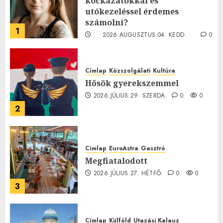
kockázatokkal és
utókezeléssel érdemes
számolni?
1
2026.AUGUSZTUS.04. KEDD.
0
0
Címlap
Közszolgálati
Kultúra
Hősök gyerekszemmel
2026.JÚLIUS.29. SZERDA.
0
0
2
Címlap
EuroAstra
Gasztró
Megfiatalodott
2026.JÚLIUS.27. HÉTFŐ.
0
0
3
Címlap
Külföld
Utazási Kalauz