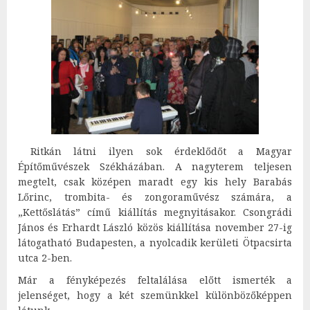
Ritkán látni ilyen sok érdeklődőt a Magyar
Építőművészek Székházában. A nagyterem teljesen
megtelt, csak középen maradt egy kis hely Barabás
Lőrinc, trombita- és zongoraművész számára, a
„Kettőslátás” című kiállítás megnyitásakor. Csongrádi
János és Erhardt László közös kiállítása november 27-ig
látogatható Budapesten, a nyolcadik kerületi Ötpacsirta
utca 2-ben.
Már a fényképezés feltalálása előtt ismerték a
jelenséget, hogy a két szemünkkel különbözőképpen