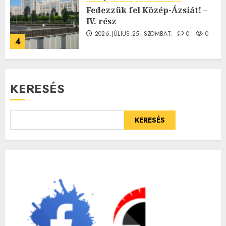
Fedezzük fel Közép-Ázsiát! –
IV. rész
2026.JÚLIUS.25. SZOMBAT.
0
0
4
KERESÉS
KERESÉS