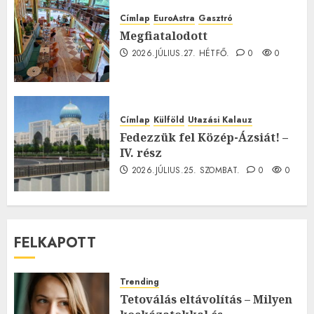
Címlap
EuroAstra
Gasztró
Megfiatalodott
2026.JÚLIUS.27. HÉTFŐ.
0
0
Címlap
Külföld
Utazási Kalauz
Fedezzük fel Közép-Ázsiát! –
IV. rész
2026.JÚLIUS.25. SZOMBAT.
0
0
FELKAPOTT
Trending
Tetoválás eltávolítás – Milyen