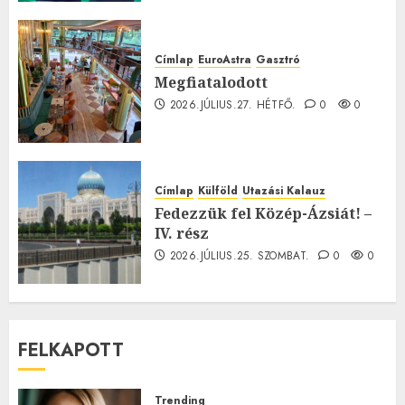
Címlap
EuroAstra
Gasztró
Megfiatalodott
2026.JÚLIUS.27. HÉTFŐ.
0
0
Címlap
Külföld
Utazási Kalauz
Fedezzük fel Közép-Ázsiát! –
IV. rész
2026.JÚLIUS.25. SZOMBAT.
0
0
FELKAPOTT
Trending