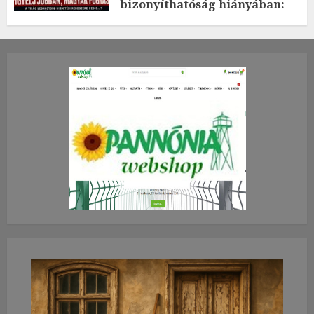
bizonyíthatóság hiányában:
TE mit gondolsz erről?
2026.JÚLIUS.23. CSÜTÖRTÖK.
0
0