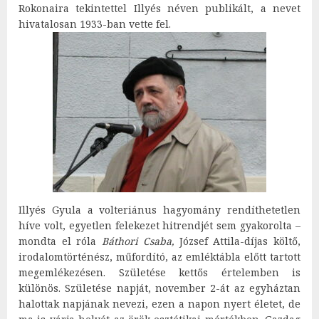
Rokonaira tekintettel Illyés néven publikált, a nevet
hivatalosan 1933-ban vette fel.
Illyés Gyula a volteriánus hagyomány rendíthetetlen
híve volt, egyetlen felekezet hitrendjét sem gyakorolta –
mondta el róla
Báthori Csaba,
József Attila-díjas költő,
irodalomtörténész, műfordító, az emléktábla előtt tartott
megemlékezésen. Születése kettős értelemben is
különös. Születése napját, november 2-át az egyháztan
halottak napjának nevezi, ezen a napon nyert életet, de