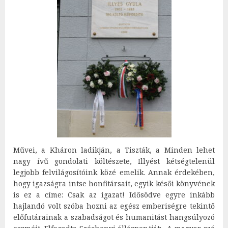
Művei, a Kháron ladikján, a Tiszták, a Minden lehet
nagy ívű gondolati költészete, Illyést kétségtelenül
legjobb felvilágosítóink közé emelik. Annak érdekében,
hogy igazságra intse honfitársait, egyik késői könyvének
is ez a címe: Csak az igazat! Idősödve egyre inkább
hajlandó volt szóba hozni az egész emberiségre tekintő
előfutárainak a szabadságot és humanitást hangsúlyozó