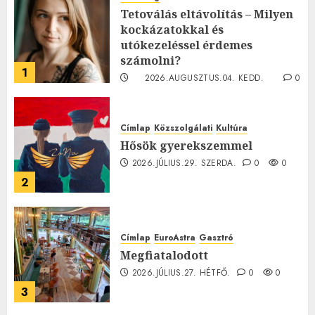
Tetoválás eltávolítás – Milyen
kockázatokkal és
utókezeléssel érdemes
számolni?
1
2026.AUGUSZTUS.04. KEDD.
0
0
Címlap
Közszolgálati
Kultúra
Hősök gyerekszemmel
2026.JÚLIUS.29. SZERDA.
0
0
2
Címlap
EuroAstra
Gasztró
Megfiatalodott
2026.JÚLIUS.27. HÉTFŐ.
0
0
3