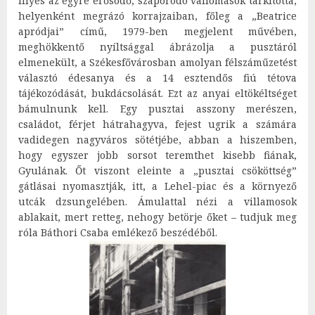
Illyés az egyre erősödő, szaporodó vallomások tarkította,
helyenként megrázó korrajzaiban, főleg a „Beatrice
apródjai” című, 1979-ben megjelent művében,
meghökkentő nyíltsággal ábrázolja a pusztáról
elmenekült, a Székesfővárosban amolyan félszáműzetést
választó édesanya és a 14 esztendős fiú tétova
tájékozódását, bukdácsolását. Ezt az anyai eltökéltséget
bámulnunk kell. Egy pusztai asszony merészen,
családot, férjet hátrahagyva, fejest ugrik a számára
vadidegen nagyváros sötétjébe, abban a hiszemben,
hogy egyszer jobb sorsot teremthet kisebb fiának,
Gyulának. Őt viszont eleinte a „pusztai csököttség”
gátlásai nyomasztják, itt, a Lehel-piac és a környező
utcák dzsungelében. Ámulattal nézi a villamosok
ablakait, mert retteg, nehogy betörje őket – tudjuk meg
róla Báthori Csaba emlékező beszédéből.