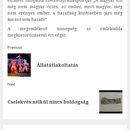
eszméit. Elfogadta Széchenyi álláspontját: „A magyar szó
még nem magyar érzés, az ember, mert magyar, még
nem erényes ember, a hazafiság köntösében járó még
koránt sem hazafi!”
A megemlékező ünnepség az emléktábla
megkoszorúzásával ért véget.
Post
Previous
navigation
Pre
Állatátlakoltatás
post
Next
Next
Cselekvés nélkül nincs boldogság
post: