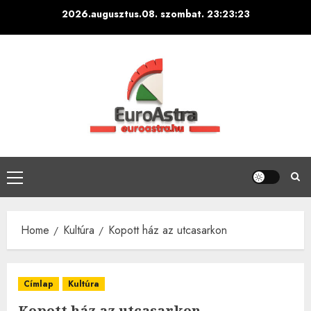
Skip
2026.augusztus.08. szombat.
23:23:24
to
content
Primary
Menu
Home
Kultúra
Kopott ház az utcasarkon
Címlap
Kultúra
Kopott ház az utcasarkon