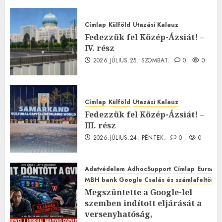
Címlap
Külföld
Utazási Kalauz
Fedezzük fel Közép-Ázsiát! –
IV. rész
2026.JÚLIUS.25. SZOMBAT.
0
0
Címlap
Külföld
Utazási Kalauz
Fedezzük fel Közép-Ázsiát! –
III. rész
2026.JÚLIUS.24. PÉNTEK.
0
0
Adatvédelem
AdhocSupport
Címlap
EuroAst
MBH bank Google Csalás és számlafeltörés 
Megszüntette a Google-lel
szemben indított eljárását a
versenyhatóság,