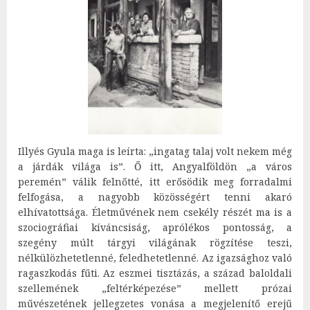
Illyés Gyula maga is leírta: „ingatag talaj volt nekem még
a járdák világa is”. Ő itt, Angyalföldön „a város
peremén” válik felnőtté, itt erősödik meg forradalmi
felfogása, a nagyobb közösségért tenni akaró
elhívatottsága. Életművének nem csekély részét ma is a
szociográfiai kíváncsiság, aprólékos pontosság, a
szegény múlt tárgyi világának rögzítése teszi,
nélkülözhetetlenné, feledhetetlenné. Az igazsághoz való
ragaszkodás fűti. Az eszmei tisztázás, a század baloldali
szellemének „feltérképezése” mellett prózai
művészetének jellegzetes vonása a megjelenítő erejű