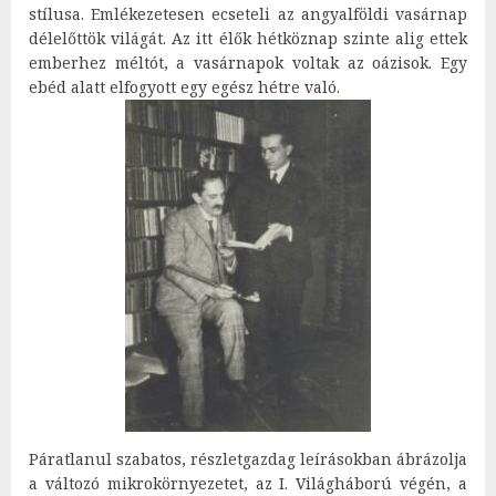
stílusa. Emlékezetesen ecseteli az angyalföldi vasárnap
délelőttök világát. Az itt élők hétköznap szinte alig ettek
emberhez méltót, a vasárnapok voltak az oázisok. Egy
ebéd alatt elfogyott egy egész hétre való.
Páratlanul szabatos, részletgazdag leírásokban ábrázolja
a változó mikrokörnyezetet, az I. Világháború végén, a