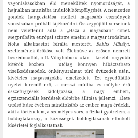
vagonlakásokban élő menekültek nyomorúságát, a
hajnalban munkába indulók hömpölygését. A nemzeties
gondok hangoztatása mellett magasabb eszmények
vonzásában próbált tájékozódni. Összegyűjtött verseinek
nem véletlenül adta a „Haza a magasban” címet.
Megpróbálta európai szintre emelni a magyar irodalmat.
Noha alkalmasint bírálta mesterét,
Babits Mihályt
,
szellemének örököse volt. Életműve az erősen nemzeti
beszédmódtól, a II. Világháború után – kisebb-nagyobb
kitérők közben – utólag könnyen hibáztatható
viselkedésmódok, önkényuralmat tűrő évtizedek után,
kivételes magasságokba emelkedett. Ezt egyedülálló
nyelvi teremtő erő, a messzi múltba és mélybe érő
összefüggések kidolgozása, a nagy emberi,
egzisztenciális kérdések előtérbe állítása jellemzi. Élete
utolsó húsz évében mindinkább az ember maga érdekli,
akit a történelem, a személyes sors, a fizikai gyötrelem, a
boldogtalanság, a közösségek boldogításának elbukott
kísérletei foglalkoztatnak.