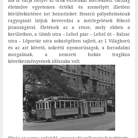
ma is várja helyét az örök esztétikai mértékben. Gazdag
életműve egyetemes értékű és személyét illetően
körültekintésre int bennünket. Hosszú pályafutásának
ragyogását látjuk keveredni a mérlegelések fékező
józanságával. Életének az a része, mely ebben a
kerületben, a Gömb utca – Lehel piac – Lehel út – Balzac
utca – Lőportár utca sokszögében zajlott, az I. Világború
és az azt követő, sokrétű nyomorúságok, a forradalmi
mozgalmak, a nemzeti bukás tragikus
következményeinek időszaka volt.