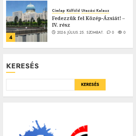
Címlap
Külföld
Utazási Kalauz
Fedezzük fel Közép-Ázsiát! –
IV. rész
2026.JÚLIUS.25. SZOMBAT.
0
0
4
KERESÉS
KERESÉS