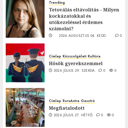
Trending
Tetoválás eltávolítás – Milyen
kockázatokkal és
utókezeléssel érdemes
számolni?
2026.AUGUSZTUS.04. KEDD.
0
0
Címlap
Közszolgálati
Kultúra
Hősök gyerekszemmel
2026.JÚLIUS.29. SZERDA.
0
0
Címlap
EuroAstra
Gasztró
Megfiatalodott
2026.JÚLIUS.27. HÉTFŐ.
0
0