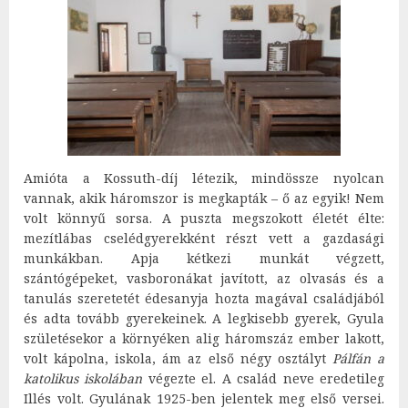
Amióta a Kossuth-díj létezik, mindössze nyolcan
vannak, akik háromszor is megkapták – ő az egyik! Nem
volt könnyű sorsa. A puszta megszokott életét élte:
mezítlábas cselédgyerekként részt vett a gazdasági
munkákban. Apja kétkezi munkát végzett,
szántógépeket, vasboronákat javított, az olvasás és a
tanulás szeretetét édesanyja hozta magával családjából
és adta tovább gyerekeinek. A legkisebb gyerek, Gyula
születésekor a környéken alig háromszáz ember lakott,
volt kápolna, iskola, ám az első négy osztályt
Pálfán a
katolikus iskolában
végezte el. A család neve eredetileg
Illés volt. Gyulának 1925-ben jelentek meg első versei.