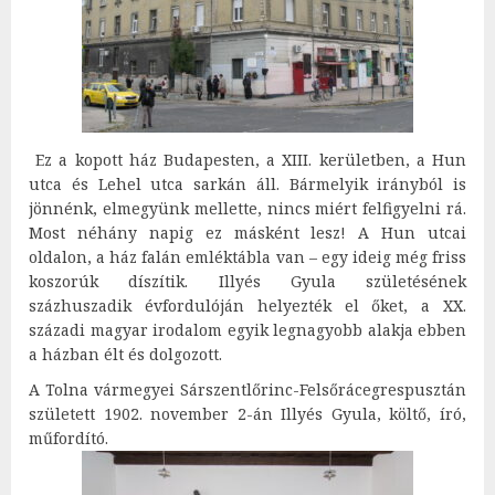
Ez a kopott ház Budapesten, a XIII. kerületben, a Hun
utca és Lehel utca sarkán áll. Bármelyik irányból is
jönnénk, elmegyünk mellette, nincs miért felfigyelni rá.
Most néhány napig ez másként lesz! A Hun utcai
oldalon, a ház falán emléktábla van – egy ideig még friss
koszorúk díszítik. Illyés Gyula születésének
százhuszadik évfordulóján helyezték el őket, a XX.
századi magyar irodalom egyik legnagyobb alakja ebben
a házban élt és dolgozott.
A Tolna vármegyei Sárszentlőrinc-Felsőrácegrespusztán
született 1902. november 2-án Illyés Gyula, költő, író,
műfordító.