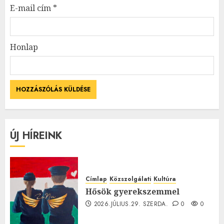
E-mail cím
*
Honlap
ÚJ HÍREINK
Címlap
Közszolgálati
Kultúra
Hősök gyerekszemmel
2026.JÚLIUS.29. SZERDA.
0
0