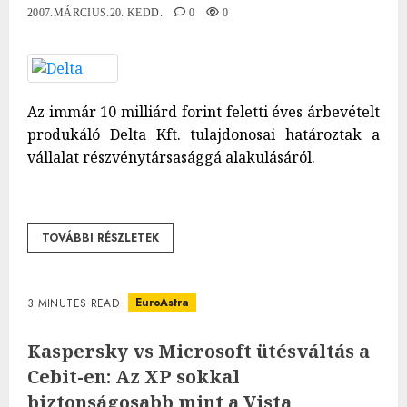
2007.MÁRCIUS.20. KEDD.
0
0
Az immár 10 milliárd forint feletti éves árbevételt
produkáló Delta Kft. tulajdonosai határoztak a
vállalat részvénytársasággá alakulásáról.
TOVÁBBI RÉSZLETEK
EuroAstra
3 MINUTES READ
Kaspersky vs Microsoft ütésváltás a
Cebit-en: Az XP sokkal
biztonságosabb mint a Vista