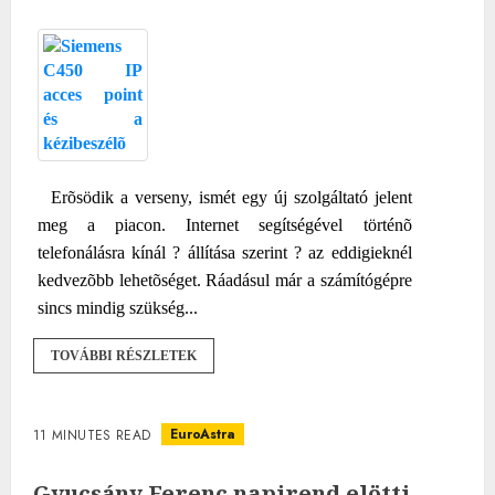
Erõsödik a verseny, ismét egy új szolgáltató jelent
meg a piacon. Internet segítségével történõ
telefonálásra kínál ? állítása szerint ? az eddigieknél
kedvezõbb lehetõséget. Ráadásul már a számítógépre
sincs mindig szükség...
TOVÁBBI RÉSZLETEK
EuroAstra
11 MINUTES READ
Gyucsány Ferenc napirend elötti