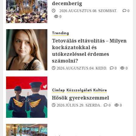
decemberig
2026.AUGUSZTUS.08. SZOMBAT.
0
0
Trending
Tetoválás eltávolítás – Milyen
kockázatokkal és
utókezeléssel érdemes
számolni?
2026.AUGUSZTUS.04. KEDD.
0
0
Címlap
Közszolgálati
Kultúra
Hősök gyerekszemmel
2026.JÚLIUS.29. SZERDA.
0
0