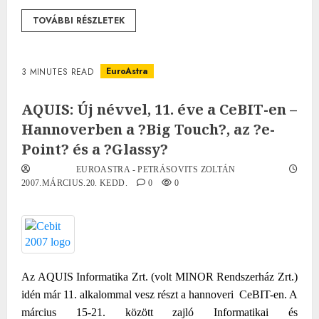
TOVÁBBI RÉSZLETEK
EuroAstra
3 MINUTES READ
AQUIS: Új névvel, 11. éve a CeBIT-en –
Hannoverben a ?Big Touch?, az ?e-
Point? és a ?Glassy?
EUROASTRA - PETRÁSOVITS ZOLTÁN
2007.MÁRCIUS.20. KEDD.
0
0
Az AQUIS Informatika Zrt. (volt MINOR Rendszerház Zrt.)
idén már 11. alkalommal vesz részt a hannoveri
CeBIT-en. A
március 15-21. között zajló Informatikai és