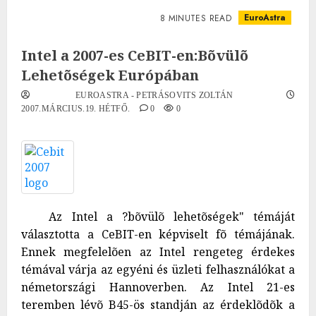
EuroAstra
8 MINUTES READ
Intel a 2007-es CeBIT-en:Bõvülõ
Lehetõségek Európában
EUROASTRA - PETRÁSOVITS ZOLTÁN
2007.MÁRCIUS.19. HÉTFŐ.
0
0
Az Intel a ?bõvülõ lehetõségek" témáját
választotta a CeBIT-en képviselt fõ témájának.
Ennek megfelelõen az Intel rengeteg érdekes
témával várja az egyéni és üzleti felhasználókat a
németországi Hannoverben. Az Intel 21-es
teremben lévõ B45-ös standján az érdeklõdõk a