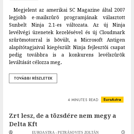
Megjelent az amerikai SC Magazine által 2007
legjobb e-mailszûrõ programjának választott
Sunbelt Ninja 2.1-es változata. Az új Ninja
levélvégi üzenetek kezelésével és új Cloudmark
szûrõmotorral is bõvült, a Microsoft Antigen
alapítótagjaival kiegészült Ninja fejlesztõi csapat
pedig továbbra is a konkurens levélszûrõk
leváltását célozza meg
.
TOVÁBBI RÉSZLETEK
EuroAstra
4 MINUTES READ
Zrt lesz, de a tõzsdére nem megy a
Delta Kft
EUROASTRA - PETRÁSOVITS ZOLTÁN