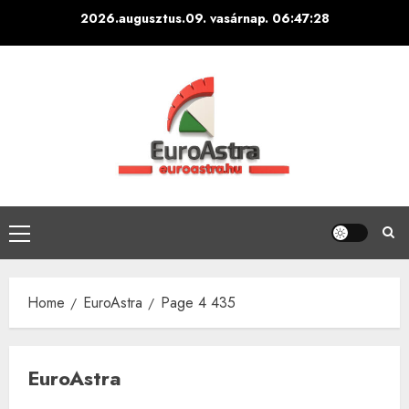
Skip
2026.augusztus.09. vasárnap.
06:47:29
to
content
Primary
Menu
Home
EuroAstra
Page 4 435
EuroAstra