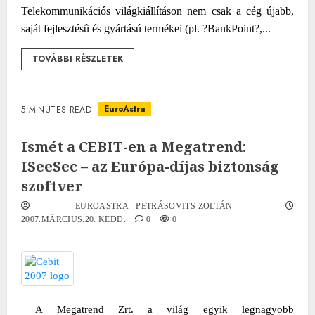
Telekommunikációs világkiállításon nem csak a cég újabb,
saját fejlesztésû és gyártású termékei (pl. ?BankPoint?,...
TOVÁBBI RÉSZLETEK
EuroAstra
5 MINUTES READ
Ismét a CEBIT-en a Megatrend:
ISeeSec – az Európa-díjas biztonság
szoftver
EUROASTRA - PETRÁSOVITS ZOLTÁN
2007.MÁRCIUS.20. KEDD.
0
0
A Megatrend Zrt. a világ egyik legnagyobb