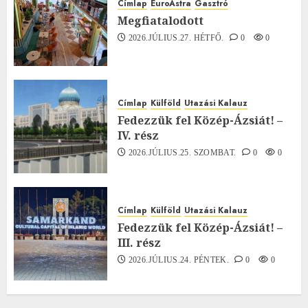
Címlap
EuroAstra
Gasztró
Megfiatalodott
2026.JÚLIUS.27. HÉTFŐ.
0
0
Címlap
Külföld
Utazási Kalauz
Fedezzük fel Közép-Ázsiát! –
IV. rész
2026.JÚLIUS.25. SZOMBAT.
0
0
Címlap
Külföld
Utazási Kalauz
Fedezzük fel Közép-Ázsiát! –
III. rész
2026.JÚLIUS.24. PÉNTEK.
0
0