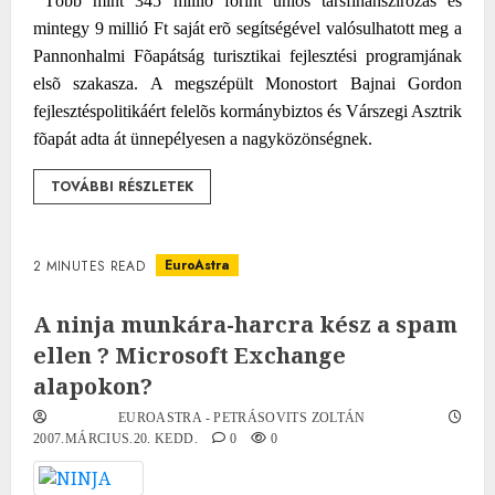
Több mint 345 millió forint uniós társfinanszírozás és
mintegy 9 millió Ft saját erõ segítségével valósulhatott meg a
Pannonhalmi Fõapátság turisztikai fejlesztési programjának
elsõ szakasza. A megszépült Monostort Bajnai Gordon
fejlesztéspolitikáért felelõs kormánybiztos és Várszegi Asztrik
fõapát adta át ünnepélyesen a nagyközönségnek.
TOVÁBBI RÉSZLETEK
EuroAstra
2 MINUTES READ
A ninja munkára-harcra kész a spam
ellen ? Microsoft Exchange
alapokon?
EUROASTRA - PETRÁSOVITS ZOLTÁN
2007.MÁRCIUS.20. KEDD.
0
0