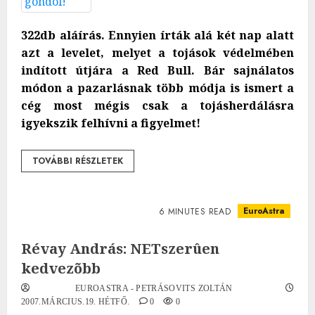
322db aláírás. Ennyien írták alá két nap alatt
azt a levelet, melyet a tojások védelmében
indított útjára a Red Bull. Bár sajnálatos
módon a pazarlásnak több módja is ismert a
cég most mégis csak a tojásherdálásra
igyekszik felhívni a figyelmet!
TOVÁBBI RÉSZLETEK
EuroAstra
6 MINUTES READ
Révay András: NETszerûen
kedvezõbb
EUROASTRA - PETRÁSOVITS ZOLTÁN
2007.MÁRCIUS.19. HÉTFŐ.
0
0