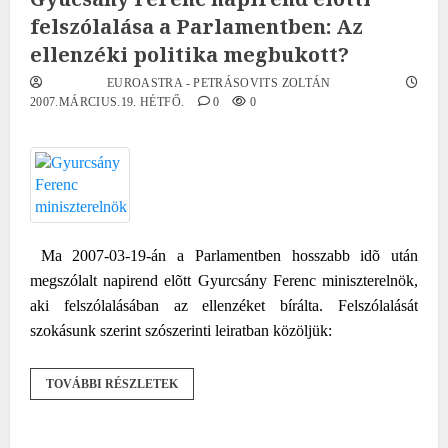
felszólalása a Parlamentben: Az
ellenzéki politika megbukott?
EUROASTRA - PETRÁSOVITS ZOLTÁN
2007.MÁRCIUS.19. HÉTFŐ.
0
0
Ma 2007-03-19-án a Parlamentben hosszabb idõ után
megszólalt napirend elõtt Gyurcsány Ferenc miniszterelnök,
aki felszólalásában az ellenzéket bírálta. Felszólalását
szokásunk szerint szószerinti leiratban közöljük:
TOVÁBBI RÉSZLETEK