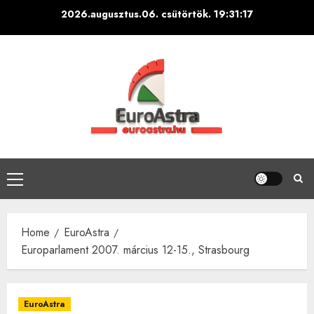
Skip
2026.augusztus.06. csütörtök.
19:31:18
to
content
Primary
Menu
Home
EuroAstra
Europarlament 2007. március 12-15., Strasbourg
EuroAstra