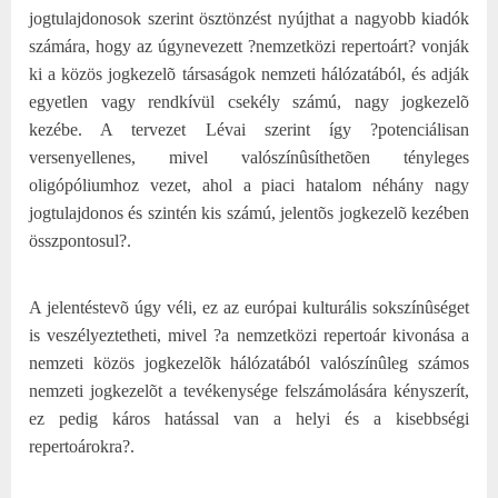
jogtulajdonosok szerint ösztönzést nyújthat a nagyobb kiadók
számára, hogy az úgynevezett ?nemzetközi repertoárt? vonják
ki a közös jogkezelõ társaságok nemzeti hálózatából, és adják
egyetlen vagy rendkívül csekély számú, nagy jogkezelõ
kezébe. A tervezet Lévai szerint így ?potenciálisan
versenyellenes, mivel valószínûsíthetõen tényleges
oligópóliumhoz vezet, ahol a piaci hatalom néhány nagy
jogtulajdonos és szintén kis számú, jelentõs jogkezelõ kezében
összpontosul?.
A jelentéstevõ úgy véli, ez az európai kulturális sokszínûséget
is veszélyeztetheti, mivel ?a nemzetközi repertoár kivonása a
nemzeti közös jogkezelõk hálózatából valószínûleg számos
nemzeti jogkezelõt a tevékenysége felszámolására kényszerít,
ez pedig káros hatással van a helyi és a kisebbségi
repertoárokra?.