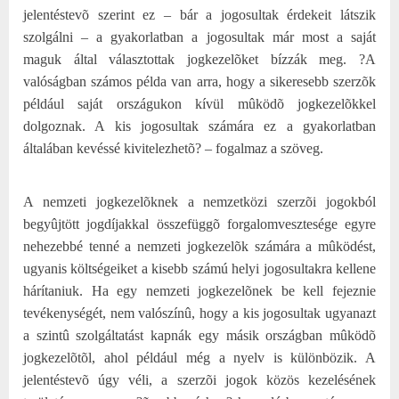
jelentéstevõ szerint ez – bár a jogosultak érdekeit látszik
szolgálni – a gyakorlatban a jogosultak már most a saját
maguk által választottak jogkezelõket bízzák meg. ?A
valóságban számos példa van arra, hogy a sikeresebb szerzõk
például saját országukon kívül mûködõ jogkezelõkkel
dolgoznak. A kis jogosultak számára ez a gyakorlatban
általában kevéssé kivitelezhetõ? – fogalmaz a szöveg.
A nemzeti jogkezelõknek a nemzetközi szerzõi jogokból
begyûjtött jogdíjakkal összefüggõ forgalomvesztesége egyre
nehezebbé tenné a nemzeti jogkezelõk számára a mûködést,
ugyanis költségeiket a kisebb számú helyi jogosultakra kellene
hárítaniuk. Ha egy nemzeti jogkezelõnek be kell fejeznie
tevékenységét, nem valószínû, hogy a kis jogosultak ugyanazt
a szintû szolgáltatást kapnák egy másik országban mûködõ
jogkezelõtõl, ahol például még a nyelv is különbözik. A
jelentéstevõ úgy véli, a szerzõi jogok közös kezelésének