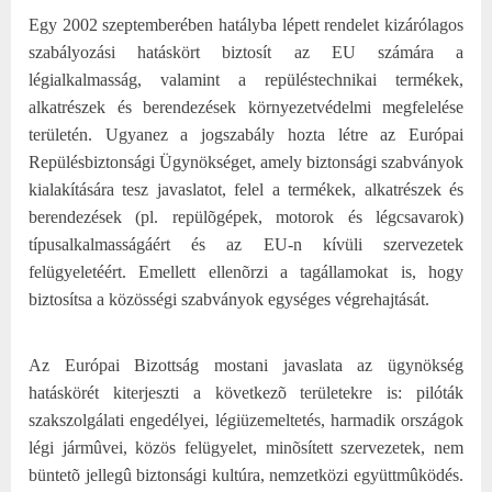
Egy 2002 szeptemberében hatályba lépett rendelet kizárólagos
szabályozási hatáskört biztosít az EU számára a
légialkalmasság, valamint a repüléstechnikai termékek,
alkatrészek és berendezések környezetvédelmi megfelelése
területén. Ugyanez a jogszabály hozta létre az Európai
Repülésbiztonsági Ügynökséget, amely biztonsági szabványok
kialakítására tesz javaslatot, felel a termékek, alkatrészek és
berendezések (pl. repülõgépek, motorok és légcsavarok)
típusalkalmasságáért és az EU-n kívüli szervezetek
felügyeletéért. Emellett ellenõrzi a tagállamokat is, hogy
biztosítsa a közösségi szabványok egységes végrehajtását.
Az Európai Bizottság mostani javaslata az ügynökség
hatáskörét kiterjeszti a következõ területekre is: pilóták
szakszolgálati engedélyei, légiüzemeltetés, harmadik országok
légi jármûvei, közös felügyelet, minõsített szervezetek, nem
büntetõ jellegû biztonsági kultúra, nemzetközi együttmûködés.