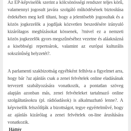
Az EP-képviselõk szerint a kölcsönösségi rendszer teljes körû,
valamennyi jogosult javára szolgáló mûködésének biztosítása
érdekében meg kell tiltani, hogy a jelentõsebb jogosultak és a
közös jogkezelõk a jogdíjak közvetlen beszedésére irányuló
kizárólagos megbízásokat kössenek, ?mivel ez a nemzeti
közös jogkezelõk gyors megszûnéséhez vezetne és aláaknázná
a kisebbségi repertoárok, valamint az európai kulturális
sokszínûség helyzetét?.
A parlamenti szakbizottság egyébként felhívta a figyelmet arra,
hogy bár ?az ajánlás csak a zenei felvételek online eladásának
tervezett szabályozására vonatkozik, a pontatlan szöveg
alapján azonban más, zenei felvételeket tartalmazó online
szolgáltatásokra (pl. rádióadások) is alkalmazható lenne?. A
képviselõk felszólítják a bizottságot, tegye egyértelmûvé, hogy
az ajánlás kizárólag a zenei felvételek on-line árusítására
vonatkozik.
Háttér