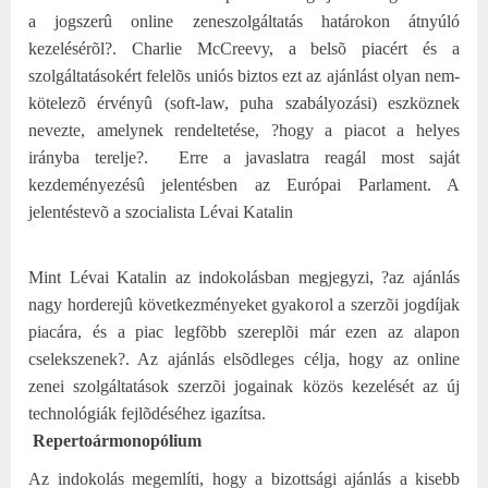
a jogszerû online zeneszolgáltatás határokon átnyúló
kezelésérõl?. Charlie McCreevy, a belsõ piacért és a
szolgáltatásokért felelõs uniós biztos ezt az ajánlást olyan nem-
kötelezõ érvényû (soft-law, puha szabályozási) eszköznek
nevezte, amelynek rendeltetése, ?hogy a piacot a helyes
irányba terelje?.
Erre a javaslatra reagál most saját
kezdeményezésû jelentésben az Európai Parlament. A
jelentéstevõ a szocialista Lévai Katalin
Mint Lévai Katalin az indokolásban megjegyzi, ?az ajánlás
nagy horderejû következményeket gyakorol a szerzõi jogdíjak
piacára, és a piac legfõbb szereplõi már ezen az alapon
cselekszenek?. Az ajánlás elsõdleges célja, hogy az online
zenei szolgáltatások szerzõi jogainak közös kezelését az új
technológiák fejlõdéséhez igazítsa.
Repertoármonopólium
Az indokolás megemlíti, hogy a bizottsági ajánlás a kisebb