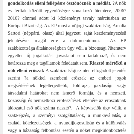
gondolkodás elleni fellépésre ösztönöznék a médiát.
?A nõk
és férfiak közötti egyenlõségre vonatkozó ütemterv, 2006?
2010? címmel adott ki közleményt tavaly márciusban az
Európai Bizottság. Az EP most a nõjogi szakbizottság, Amalia
Sartori (néppárti, olasz) által jegyzett, saját kezdeményezésû
jelentésével reagál erre a dokumentumra.
Az EP
szakbizottsága általánosságban úgy véli, a bizottsági ?ütemterv
egyetlen új jogalkotási javaslatot sem tartalmaz?, és nem
határozza meg a tagállamok feladatait sem.
Riasztó mértékû a
nõk elleni erõszak
A szakbizottsági szinten elfogadott jelentés
szerint ?a nõkkel szembeni erõszak az emberi jogok
megsértésének legelterjedtebb, földrajzi, gazdasági vagy
társadalmi határokat nem ismerõ formája, és a nemzeti,
közösségi és nemzetközi erõfeszítések ellenére az erõszaknak
áldozatul esõ nõk száma riasztó?.
A képviselõk úgy vélik, a
szakképzés, a személyi szolgáltatások, a munkavállalás, a
családi kötelezettségek, a nyugdíjjogosultság és a különválás
vagy a házasság felbontása esetén a nõket megkülönböztetés