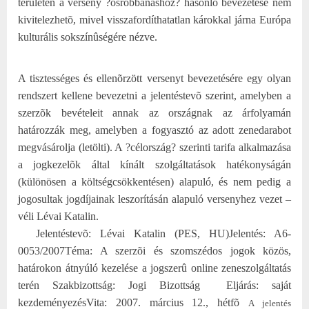
területén a verseny ?õsrobbanáshoz? hasonló bevezetése nem
kivitelezhetõ, mivel visszafordíthatatlan károkkal járna Európa
kulturális sokszínûségére nézve.
A tisztességes és ellenõrzött versenyt bevezetésére egy olyan
rendszert kellene bevezetni a jelentéstevõ szerint, amelyben a
szerzõk bevételeit annak az országnak az árfolyamán
határozzák meg, amelyben a fogyasztó az adott zenedarabot
megvásárolja (letölti). A ?célország? szerinti tarifa alkalmazása
a jogkezelõk által kínált szolgáltatások hatékonyságán
(különösen a költségcsökkentésen) alapuló, és nem pedig a
jogosultak jogdíjainak leszorításán alapuló versenyhez vezet –
véli Lévai Katalin.
Jelentéstevõ: Lévai Katalin (PES, HU)
Jelentés: A6-
0053/2007
Téma: A szerzõi és szomszédos jogok közös,
határokon átnyúló kezelése a jogszerû online zeneszolgáltatás
terén
Szakbizottság: Jogi Bizottság
Eljárás: saját
kezdeményezés
Vita: 2007. március 12., hétfõ
A jelentés