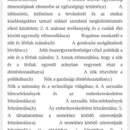
dimenziójának elismerése az egészségügy területén;
e)
A
többszörös, különösen a bevándorló és az etnikai
kisebbségekhez tartozó nõkkel szembeni megkülönböztetés
elleni küzdelem;
2. A szakmai tevékenység és a családi élet
közötti egyensúly elõmozdítása:
a)
Rugalmas munkaidõ a
nõk és férfiak számára;
b)
A gondozási szolgáltatások
bõvítése;
c)
Jobb összeegyeztethetõséget célzó politikák a
nõk és a férfiak számára;
3. Annak elõmozdítása, hogy a nõk
és a férfiak egyenlõ arányban vegyenek részt a
döntéshozatalban:
a)
A nõk részvétele a
politikában;
b)
Nõk a gazdasági döntéshozatalban;
c)
Nõk a tudomány és a technológia világában;
4. A szexuális
bûncselekmények és az emberkereskedelem
felszámolása:
a)
A szexuális bûncselekmények
felszámolása;
b)
Az emberkereskedelem felszámolása;
5.
A társadalomban a nemekhez kötõdõ sztereotípiák
felszámolása:
a)
A nemekhez kötõdõ sztereotípiák
felszámolása az oktatásban, a képzésben és a