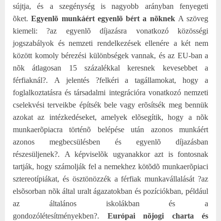
sújtja, és a szegénység is nagyobb arányban fenyegeti
õket.
Egyenlõ munkáért egyenlõ bért a nõknek
A szöveg
kiemeli: ?az egyenlõ díjazásra vonatkozó közösségi
jogszabályok és nemzeti rendelkezések ellenére a két nem
között komoly bérezési különbségek vannak, és az EU-ban a
nõk átlagosan 15 százalékkal keresnek kevesebbet a
férfiaknál?.
A jelentés ?felkéri a tagállamokat, hogy a
foglalkoztatásra és társadalmi integrációra vonatkozó nemzeti
cselekvési terveikbe építsék bele vagy erõsítsék meg bennük
azokat az intézkedéseket, amelyek elõsegítik, hogy a nõk
munkaerõpiacra történõ belépése után azonos munkáért
azonos megbecsülésben és egyenlõ díjazásban
részesüljenek?.
A képviselõk ugyanakkor azt is fontosnak
tartják, hogy számolják fel a nemekhez kötõdõ munkaerõpiaci
sztereotípiákat, és ösztönözzék a férfiak munkavállalását ?az
elsõsorban nõk által uralt ágazatokban és pozíciókban, például
az általános iskolákban és a
gondozólétesítményekben?.
Európai nõjogi charta és