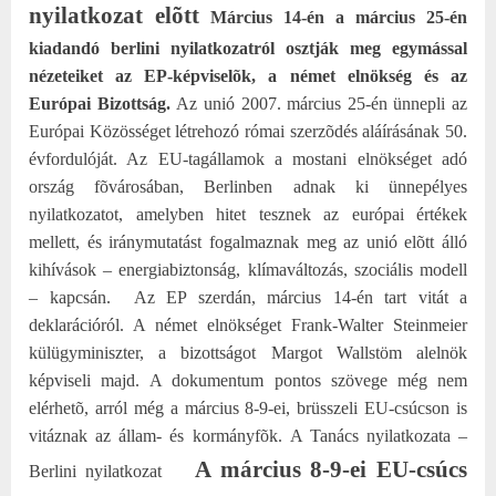
nyilatkozat elõtt
Március 14-én a március 25-én
kiadandó berlini nyilatkozatról osztják meg egymással
nézeteiket az EP-képviselõk, a német elnökség és az
Európai Bizottság.
Az unió 2007. március 25-én ünnepli az
Európai Közösséget létrehozó római szerzõdés aláírásának 50.
évfordulóját. Az EU-tagállamok a mostani elnökséget adó
ország fõvárosában, Berlinben adnak ki ünnepélyes
nyilatkozatot, amelyben hitet tesznek az európai értékek
mellett, és iránymutatást fogalmaznak meg az unió elõtt álló
kihívások – energiabiztonság, klímaváltozás, szociális modell
– kapcsán.
Az EP szerdán, március 14-én tart vitát a
deklarációról. A német elnökséget Frank-Walter Steinmeier
külügyminiszter, a bizottságot Margot Wallstöm alelnök
képviseli majd.
A dokumentum pontos szövege még nem
elérhetõ, arról még a március 8-9-ei, brüsszeli EU-csúcson is
vitáznak az állam- és kormányfõk.
A Tanács nyilatkozata –
A március 8-9-ei EU-csúcs
Berlini nyilatkozat