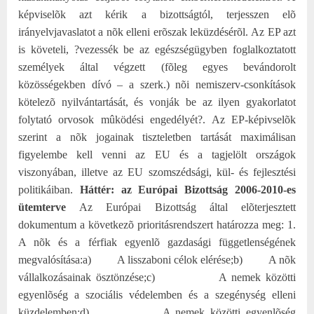
képviselõk azt kérik a bizottságtól, terjesszen elõ
irányelvjavaslatot a nõk elleni erõszak leküzdésérõl.
Az EP azt
is követeli, ?vezessék be az egészségügyben foglalkoztatott
személyek által végzett (fõleg egyes bevándorolt
közösségekben dívó – a szerk.) nõi nemiszerv-csonkítások
kötelezõ nyilvántartását, és vonják be az ilyen gyakorlatot
folytató orvosok mûködési engedélyét?. Az EP-képivselõk
szerint a nõk jogainak tiszteletben tartását maximálisan
figyelembe kell venni az EU és a tagjelölt országok
viszonyában, illetve az EU szomszédsági, kül- és fejlesztési
politikáiban.
Háttér: az Európai Bizottság 2006-2010-es
ütemterve
Az Európai Bizottság által elõterjesztett
dokumentum a következõ prioritásrendszert határozza meg:
1.
A nõk és a férfiak egyenlõ gazdasági függetlenségének
megvalósítása:
a)
A lisszaboni célok elérése;
b)
A nõk
vállalkozásainak ösztönzése;
c)
A nemek közötti
egyenlõség a szociális védelemben és a szegénység elleni
küzdelemben;
d)
A nemek közötti egyenlõség