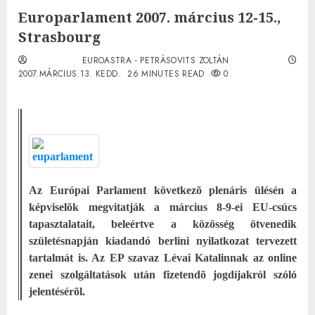
Europarlament 2007. március 12-15.,
Strasbourg
EUROASTRA - PETRÁSOVITS ZOLTÁN
2007.MÁRCIUS.13. KEDD.
26 MINUTES READ
0
Az Európai Parlament következõ plenáris ülésén a
képviselõk megvitatják a március 8-9-ei EU-csúcs
tapasztalatait, beleértve a közösség ötvenedik
születésnapján kiadandó berlini nyilatkozat tervezett
tartalmát is. Az EP szavaz Lévai Katalinnak az online
zenei szolgáltatások után fizetendõ jogdíjakról szóló
jelentésérõl.