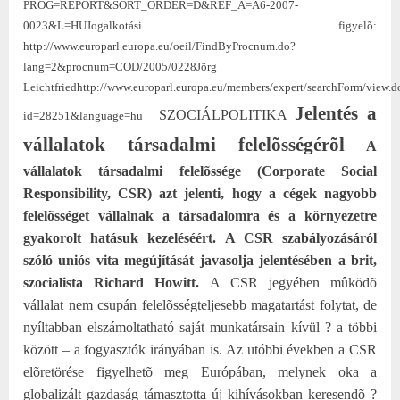
PROG=REPORT&SORT_ORDER=D&REF_A=A6-2007-
0023&L=HU
Jogalkotási figyelõ:
http://www.europarl.europa.eu/oeil/FindByProcnum.do?
lang=2&procnum=COD/2005/0228
Jörg
Leichtfried
http://www.europarl.europa.eu/members/expert/searchForm/view.d
Jelentés a
SZOCIÁLPOLITIKA
id=28251&language=hu
vállalatok társadalmi felelõsségérõl
A
vállalatok társadalmi felelõssége (Corporate Social
Responsibility, CSR) azt jelenti, hogy a cégek nagyobb
felelõsséget vállalnak a társadalomra és a környezetre
gyakorolt hatásuk kezeléséért. A CSR szabályozásáról
szóló uniós vita megújítását javasolja jelentésében a brit,
szocialista Richard Howitt.
A CSR jegyében mûködõ
vállalat nem csupán felelõsségteljesebb magatartást folytat, de
nyíltabban elszámoltatható saját munkatársain kívül ? a többi
között – a fogyasztók irányában is. Az utóbbi években a CSR
elõretörése figyelhetõ meg Európában, melynek oka a
globalizált gazdaság támasztotta új kihívásokban keresendõ ?