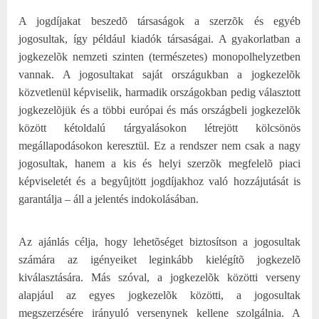
A jogdíjakat beszedõ társaságok a szerzõk és egyéb
jogosultak, így például kiadók társaságai. A gyakorlatban a
jogkezelõk nemzeti szinten (természetes) monopolhelyzetben
vannak. A jogosultakat saját országukban a jogkezelõk
közvetlenül képviselik, harmadik országokban pedig választott
jogkezelõjük és a többi európai és más országbeli jogkezelõk
között kétoldalú tárgyalásokon létrejött kölcsönös
megállapodásokon keresztül. Ez a rendszer nem csak a nagy
jogosultak, hanem a kis és helyi szerzõk megfelelõ piaci
képviseletét és a begyûjtött jogdíjakhoz való hozzájutását is
garantálja – áll a jelentés indokolásában.
Az ajánlás célja, hogy lehetõséget biztosítson a jogosultak
számára az igényeiket leginkább kielégítõ jogkezelõ
kiválasztására. Más szóval, a jogkezelõk közötti verseny
alapjául az egyes jogkezelõk közötti, a jogosultak
megszerzésére irányuló versenynek kellene szolgálnia. A