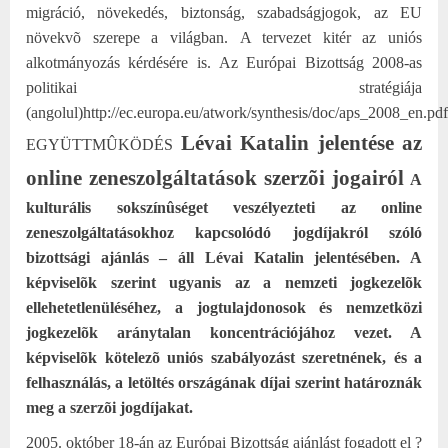
migráció, növekedés, biztonság, szabadságjogok, az EU
növekvõ szerepe a világban.
A tervezet kitér az uniós
alkotmányozás kérdésére is.
Az Európai Bizottság 2008-as
politikai stratégiája
(angolul)
http://ec.europa.eu/atwork/synthesis/doc/aps_2008_en.pdf
Lévai Katalin jelentése az
EGYÜTTMÛKÖDÉS
online zeneszolgáltatások szerzõi jogairól
A
kulturális sokszínûséget veszélyezteti
az online
zeneszolgáltatásokhoz kapcsolódó jogdíjakról szóló
bizottsági ajánlás
– áll Lévai Katalin jelentésében. A
képviselõk szerint ugyanis
az
a nemzeti jogkezelõk
ellehetetlenüléséhez, a jogtulajdonosok és nemzetközi
jogkezelõk ará
nytalan koncentrációjához vezet
. A
képviselõk kötelezõ uniós szabályozást szeretnének, és a
felhasználás, a letöltés országának díjai szerint határoznák
meg a szerzõi jogdíjakat.
2005. október 18-án az Európai Bizottság ajánlást fogadott el ?