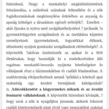
biztosítaná, ?hogy a munkahelyi megkülönböztetések
felszámolása, a születések számának fellendítése és a nõk
foglalkoztatásának megkönnyítése érdekében az anyaság és
apaság költségei a társadalom egészét terheljék?.
Emellett –
akár éjszaka is nyitva tartó szolgáltatóhelyekkel ? javítanák ?a
gyermekfelügyeleti szolgáltatások és az önellátásra képtelen
személyeknek (gyermekeknek, fogyatékkal élõknek,
idõseknek) nyújtott gondozási szolgáltatások elérhetõségét?. A
képviselõk ?aktívan ösztönöznék az apákat és a férfi
élettársakat, hogy használják ki a rendelkezésükre álló
rugalmas munkaidõ-beosztás nyújtotta lehetõségeket és
vállaljanak részt a házimunkákban és családi feladatokban. A
szakbizottság elképzelhetõnek tartaná ?például a kötelezõ apai
szabadság egy kezdeti formájának kidolgozását?
is.
Adócsökkentést a kisgyermekes nõknek és az óvodát
fenntartó vállalatoknak
A képviselõk biztosítani kívánják, ?
hogy azok a nõk is nyugdíjhoz jussanak, akiknek fokozott
családi kötelezettségeik miatt rövid vagy megszakított szakmai