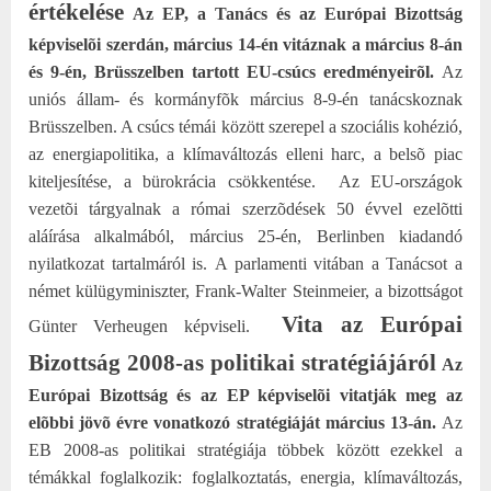
értékelése
Az EP, a Tanács és az Európai Bizottság
képviselõi szerdán, március 14-én vitáznak a március 8-án
és 9-én, Brüsszelben tartott EU-csúcs eredményeirõl.
Az
uniós állam- és kormányfõk március 8-9-én tanácskoznak
Brüsszelben. A csúcs témái között szerepel a szociális kohézió,
az energiapolitika, a klímaváltozás elleni harc, a belsõ piac
kiteljesítése, a bürokrácia csökkentése.
Az EU-országok
vezetõi tárgyalnak a római szerzõdések 50 évvel ezelõtti
aláírása alkalmából, március 25-én, Berlinben kiadandó
nyilatkozat tartalmáról is.
A parlamenti vitában a Tanácsot a
német külügyminiszter, Frank-Walter Steinmeier, a bizottságot
Vita az Európai
Günter Verheugen képviseli.
Bizottság 2008-as politikai stratégiájáról
Az
Európai Bizottság és az EP képviselõi vitatják meg az
elõbbi jövõ évre vonatkozó stratégiáját március 13-án.
Az
EB 2008-as politikai stratégiája többek között ezekkel a
témákkal foglalkozik: foglalkoztatás, energia, klímaváltozás,