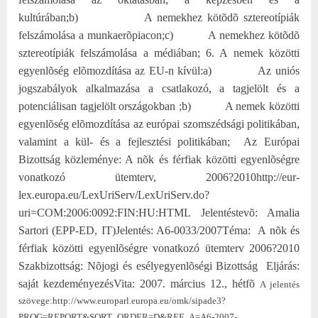
kultúrában;
b)
A nemekhez kötõdõ sztereotípiák
felszámolása a munkaerõpiacon;
c)
A nemekhez kötõdõ
sztereotípiák felszámolása a médiában;
6. A nemek közötti
egyenlõség elõmozdítása az EU-n kívül:
a)
Az uniós
jogszabályok alkalmazása a csatlakozó, a tagjelölt és a
potenciálisan tagjelölt országokban ;
b)
A nemek közötti
egyenlõség elõmozdítása az európai szomszédsági politikában,
valamint a kül- és a fejlesztési politikában;
Az Európai
Bizottság közleménye: A nõk és férfiak közötti egyenlõségre
vonatkozó ütemterv, 2006?2010
http://eur-
lex.europa.eu/LexUriServ/LexUriServ.do?
uri=COM:2006:0092:FIN:HU:HTML
Jelentéstevõ: Amalia
Sartori (EPP-ED, IT)
Jelentés: A6-0033/2007
Téma:
A nõk és
férfiak közötti egyenlõségre vonatkozó ütemterv 2006?2010
Szakbizottság: Nõjogi és esélyegyenlõségi Bizottság
Eljárás:
saját kezdeményezés
Vita: 2007. március 12., hétfõ
A jelentés
szövege:
http://www.europarl.europa.eu/omk/sipade3?
PROG=REPORT&SORT_ORDER=D&REF_A=A6-2007-