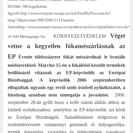
0033&L=HU
Jogalkotási
figyelõ:
http://www.europarl.europa.eu/oeil/FindByProcnum.do?
lang=2&procnum=INI/2006/2132
Amalia
Sartori
http://www.europarl.europa.eu/members/archive/alphaOrder/view.do?
Véget
KÖRNYEZETVÉDELEM
id=4423&language=hu
vetne a kegyetlen fókamészárlásnak az
EP
Évente többszázezer fókát mészárolnak le brutális
módszerekkel. Március 15-én a fókákból készült termékek
betiltásáról vitáznak az EP-képviselõk az Európai
Bizottsággal. A képviselõk 2006 szeptemberében
elfogadtak ugyanis egy errõl szóló írásbeli nyilatkozatot, a
bizottság azonban nem támogatja a javaslatot.
2006.
szeptember 28-án gyûlt össze a kellõ számú aláírás ahhoz az
írásbeli nyilatkozathoz, amelyben az EP-képviselõk azt kérik
az Európai Bizottságtól, ?haladéktalanul dolgozzon ki
rendelettervezetet valamennyi grönlandi és hólyagosfóka-
termék importjára, exportjára és értékesítésére vonatkozó