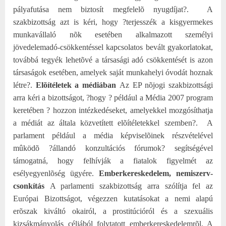
pályafutása nem biztosít megfelelõ nyugdíjat?.
A
szakbizottság azt is kéri, hogy ?terjesszék a kisgyermekes
munkavállaló nõk esetében alkalmazott személyi
jövedelemadó-csökkentéssel kapcsolatos bevált gyakorlatokat,
továbbá tegyék lehetõvé a társasági adó csökkentését is azon
társaságok esetében, amelyek saját munkahelyi óvodát hoznak
létre?.
Elõítéletek a médiában
Az EP nõjogi szakbizottsági
arra kéri a bizottságot, ?hogy ? például a Média 2007 program
keretében ? hozzon intézkedéseket, amelyekkel mozgósíthatja
a médiát az általa közvetített elõítéletekkel szemben?.
A
parlament például a média képviselõinek részvételével
mûködõ ?állandó konzultációs fórumok? segítségével
támogatná, hogy felhívják a fiatalok figyelmét az
esélyegyenlõség ügyére.
Emberkereskedelem, nemiszerv-
csonkítás
A parlamenti szakbizottság arra szólítja fel az
Európai Bizottságot, végezzen kutatásokat a nemi alapú
erõszak kiváltó okairól, a prostitúcióról és a szexuális
kizsákmányolás céljából folytatott emberkereskedelemrõl. A