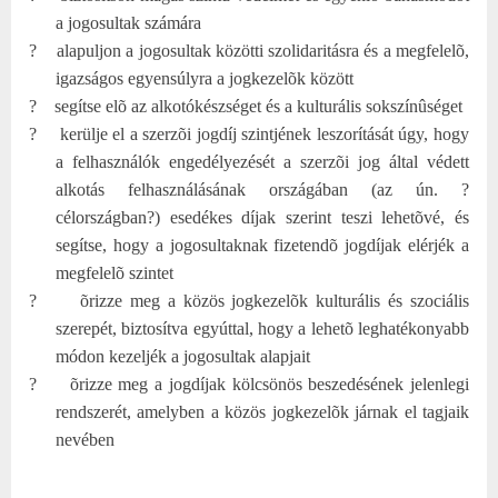
a jogosultak számára
?
alapuljon a jogosultak közötti szolidaritásra és a megfelelõ,
igazságos egyensúlyra a jogkezelõk között
?
segítse elõ az alkotókészséget és a kulturális sokszínûséget
?
kerülje el a szerzõi jogdíj szintjének leszorítását úgy, hogy
a felhasználók engedélyezését a szerzõi jog által védett
alkotás felhasználásának országában (az ún. ?
célországban?) esedékes díjak szerint teszi lehetõvé, és
segítse, hogy a jogosultaknak fizetendõ jogdíjak elérjék a
megfelelõ szintet
?
õrizze meg a közös jogkezelõk kulturális és szociális
szerepét, biztosítva egyúttal, hogy a lehetõ leghatékonyabb
módon kezeljék a jogosultak alapjait
?
õrizze meg a jogdíjak kölcsönös beszedésének jelenlegi
rendszerét, amelyben a közös jogkezelõk járnak el tagjaik
nevében