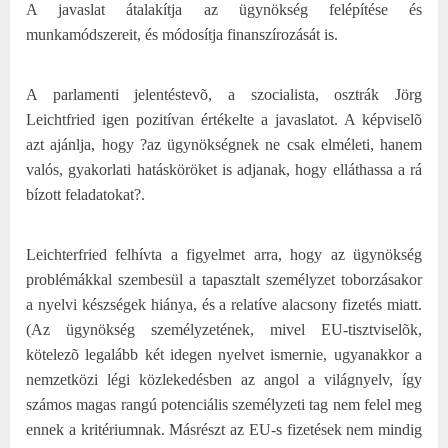
A javaslat átalakítja az ügynökség felépítése és
munkamódszereit, és módosítja finanszírozását is.
A parlamenti jelentéstevõ, a szocialista, osztrák Jörg
Leichtfried igen pozitívan értékelte a javaslatot. A képviselõ
azt ajánlja, hogy ?az ügynökségnek ne csak elméleti, hanem
valós, gyakorlati hatásköröket is adjanak, hogy elláthassa a rá
bízott feladatokat?.
Leichterfried felhívta a figyelmet arra, hogy az ügynökség
problémákkal szembesül a tapasztalt személyzet toborzásakor
a nyelvi készségek hiánya, és a relatíve alacsony fizetés miatt.
(Az ügynökség személyzetének, mivel EU-tisztviselõk,
kötelezõ legalább két idegen nyelvet ismernie, ugyanakkor a
nemzetközi légi közlekedésben az angol a világnyelv, így
számos magas rangú potenciális személyzeti tag nem felel meg
ennek a kritériumnak. Másrészt az EU-s fizetések nem mindig