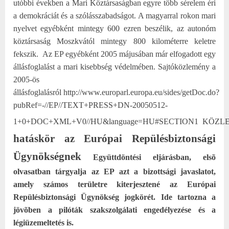
utóbbi években a Mari Köztársaságban egyre több sérelem éri
a demokráciát és a szólásszabadságot. A magyarral rokon mari
nyelvet egyébként mintegy 600 ezren beszélik, az autonóm
köztársaság Moszkvától mintegy 800 kilométerre keletre
fekszik.
Az EP egyébként 2005 májusában már elfogadott egy
állásfoglalást a mari kisebbség védelmében.
Sajtóközlemény a
2005-ös
állásfoglalásról
http://www.europarl.europa.eu/sides/getDoc.do?
pubRef=-//EP//TEXT+PRESS+DN-20050512-
1+0+DOC+XML+V0//HU&language=HU#SECTION1
KÖZL
hatáskör az Európai Repülésbiztonsági
Ügynökségnek
Együttdöntési eljárásban, elsõ
olvasatban tárgyalja az EP azt a bizottsági javaslatot,
amely számos területre kiterjesztené az Európai
Repülésbiztonsági Ügynökség jogkörét. Ide tartozna a
jövõben a pilóták szakszolgálati engedélyezése és a
légiüzemeltetés is.