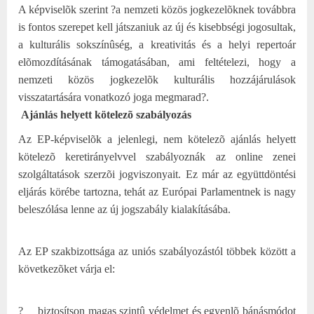
A képviselõk szerint ?a nemzeti közös jogkezelõknek továbbra
is fontos szerepet kell játszaniuk az új és kisebbségi jogosultak,
a kulturális sokszínûség, a kreativitás és a helyi repertoár
elõmozdításának támogatásában, ami feltételezi, hogy a
nemzeti közös jogkezelõk kulturális hozzájárulások
visszatartására vonatkozó joga megmarad?.
Ajánlás helyett kötelezõ szabályozás
Az EP-képviselõk a jelenlegi, nem kötelezõ ajánlás helyett
kötelezõ keretirányelvvel szabályoznák az online zenei
szolgáltatások szerzõi jogviszonyait. Ez már az együttdöntési
eljárás körébe tartozna, tehát az Európai Parlamentnek is nagy
beleszólása lenne az új jogszabály kialakításába.
Az EP szakbizottsága az uniós szabályozástól többek között a
következõket várja el:
?
biztosítson magas szintû védelmet és egyenlõ bánásmódot