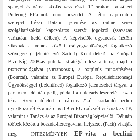
spanyol és német iskolás vesz részt. 17 órakor Hans-Gert
Pöttering EP-elnök mond beszédet.
A hétfõi napirenden
szerepel Lévai Katalin jelentése az online zenei
szolgáltatásokkal kapcsolatos szerzõi jogokról (szavazás
várhatóan kedd délben). A képviselõk ugyancsak hétfõn
vitáznak a nemek közötti esélyegyenlõséggel foglalkozó
szöveggel (a jelentéstevõ: Sartori).
Kedd délelõtt az Európai
Bizottság 2008-as politikai stratégiája lesz a téma, majd a
biotechnológiával (Virrankoski), a borjúhús minõsítésével
(Bourzai), valamint az Európai Európai Repülésbiztonsági
Ügynökséggel (Leichtfried) foglalkozó jelentéseket tárgyal a
parlament, délután pedig például a nukleáris leszerelés lesz a
téma.
Szerda délelõtt a március 25-én kiadandó berlini
nyilatkozatról és a március 8-9-ei EU-csúcsról vitáznak az EP,
valamint a Tanács és az Európai Bizottság képviselõi. Délután
többek között a bosznia-hercegovinai helyzetet (Pack) vitatják
EP-vita a berlini
meg.
INTÉZMÉNYEK