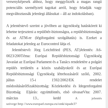
versenyképesek ahhoz, hogy meggyõzzék a magas rangú
potenciális személyzeti tagokat arról, hogy feladják vagy
megváltoztassák jelenlegi állásukat – áll az indokolásban).
A jelentéstevõ szerint a jövõben az ügynökség hatásköreit ki
lehetne terjeszteni a repülõtér-biztonságra, a repülésbiztonságra
és az ATM-re (légiforgalmi szolgáltatás) is. Ezeket a
feladatokat jelenleg az Eurocontrol látja el.
Jelentéstevõ: Jörg Leichtfried (PES, AT)
Jelentés: A6-
0023/200
Téma: Európai Repülésbiztonsági Ügynökség
Javaslat az Európai Parlament és a Tanács rendeletére a polgári
repülés területén a közös szabályokról és az Európai
Repülésbiztonsági Ügynökség létrehozásáról szóló, 2002.
július 15-i 1592/2002/EK rendelet
módosításáról
Szakbizottság: Közlekedési és Idegenforgalmi
Bizottság
Eljárás: együttdöntés, elsõ olvasat
Vita: 2007.
március 13., kedd
A jelentés
szövege:
http://www.europarl.europa.eu/omk/sipade3?