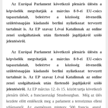
Az Európai Parlament következõ plenáris ülésén a
képviselõk megvitatják a március 8-9-ei EU-csúcs
tapasztalatait, beleértve a közösség ötvenedik
születésnapján kiadandó berlini nyilatkozat tervezett
tartalmát is. Az EP szavaz Lévai Katalinnak az online
zenei szolgáltatások után fizetendõ jogdíjakról szóló
jelentésérõl.
Az Európai Parlament következõ plenáris ülésén a
képviselõk megvitatják a március 8-9-ei EU-csúcs
tapasztalatait, beleértve a közösség ötvenedik
születésnapján kiadandó berlini nyilatkozat tervezett
tartalmát is. Az EP szavaz Lévai Katalinnak az online
zenei szolgáltatások után fizetendõ jogdíjakról szóló
jelentésérõl.
Az EP március 12. és 15. között tartja következõ
plenáris ülését, a franciaországi Strasbourgban.
Még az ülés
kezdete elõtt emlékezik meg a parlament a terrorizmus elleni
világnapról. Az eseményen mintegy 500 francia, angol,