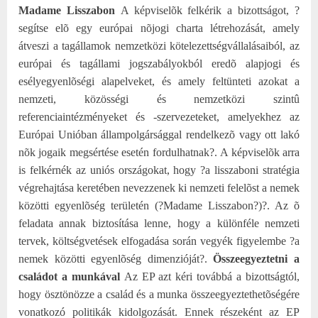
Madame Lisszabon
A képviselõk felkérik a bizottságot, ?
segítse elõ egy európai nõjogi charta létrehozását, amely
átveszi a tagállamok nemzetközi kötelezettségvállalásaiból, az
európai és tagállami jogszabályokból eredõ alapjogi és
esélyegyenlõségi alapelveket, és amely feltünteti azokat a
nemzeti, közösségi és nemzetközi szintû
referenciaintézményeket és -szervezeteket, amelyekhez az
Európai Unióban állampolgársággal rendelkezõ vagy ott lakó
nõk jogaik megsértése esetén fordulhatnak?.
A képviselõk arra
is felkérnék az uniós országokat, hogy ?a lisszaboni stratégia
végrehajtása keretében nevezzenek ki nemzeti felelõst a nemek
közötti egyenlõség területén (?Madame Lisszabon?)?. Az õ
feladata annak biztosítása lenne, hogy a különféle nemzeti
tervek, költségvetések elfogadása során vegyék figyelembe ?a
nemek közötti egyenlõség dimenzióját?.
Összeegyeztetni a
családot a munkával
Az EP azt kéri továbbá a bizottságtól,
hogy ösztönözze a család és a munka összeegyeztethetõségére
vonatkozó politikák kidolgozását. Ennek részeként az EP