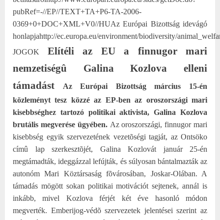
pubRef=-//EP//TEXT+TA+P6-TA-2006-
0369+0+DOC+XML+V0//HU
Az Európai Bizottság idevágó
honlapja
http://ec.europa.eu/environment/biodiversity/animal_welfa
Elítéli az EU a finnugor mari
JOGOK
nemzetiségû Galina Kozlova elleni
támadást
Az Európai Bizottság március 15-én
közleményt tesz közzé az EP-ben az oroszországi mari
kisebbséghez tartozó politikai aktivista, Galina Kozlova
brutális megverése ügyében.
Az oroszországi, finnugor mari
kisebbség egyik szervezetének vezetõségi tagját, az Ontsöko
címû lap szerkesztõjét, Galina Kozlovát január 25-én
megtámadták, ideggázzal lefújták, és súlyosan bántalmazták az
autonóm Mari Köztársaság fõvárosában, Joskar-Olában. A
támadás mögött sokan politikai motivációt sejtenek, annál is
inkább, mivel Kozlova férjét két éve hasonló módon
megverték.
Emberijog-védõ szervezetek jelentései szerint az