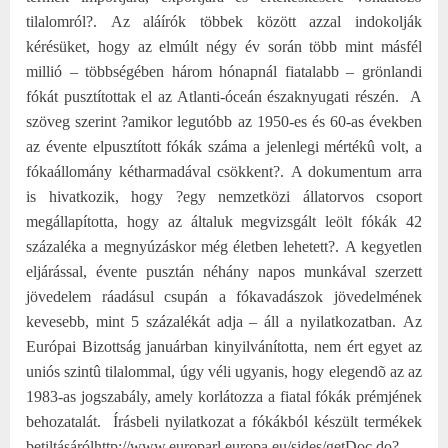
tilalomról?.
Az aláírók többek között azzal indokolják
kérésüket, hogy az elmúlt négy év során több mint másfél
millió – többségében három hónapnál fiatalabb – grönlandi
fókát pusztítottak el az Atlanti-óceán északnyugati részén.
A
szöveg szerint ?amikor legutóbb az 1950-es és 60-as években
az évente elpusztított fókák száma a jelenlegi mértékû volt, a
fókaállomány kétharmadával csökkent?.
A dokumentum arra
is hivatkozik, hogy ?egy nemzetközi állatorvos csoport
megállapította, hogy az általuk megvizsgált leölt fókák 42
százaléka a megnyúzáskor még életben lehetett?.
A kegyetlen
eljárással, évente pusztán néhány napos munkával szerzett
jövedelem ráadásul csupán a fókavadászok jövedelmének
kevesebb, mint 5 százalékát adja – áll a nyilatkozatban.
Az
Európai Bizottság januárban kinyilvánította, nem ért egyet az
uniós szintû tilalommal, úgy véli ugyanis, hogy elegendõ az az
1983-as jogszabály, amely korlátozza a fiatal fókák prémjének
behozatalát.
Írásbeli nyilatkozat a fókákból készült termékek
betiltásáról
http://www.europarl.europa.eu/sides/getDoc.do?