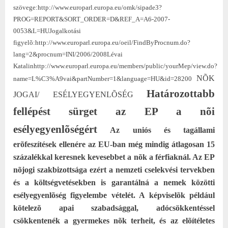
szövege:
http://www.europarl.europa.eu/omk/sipade3?
PROG=REPORT&SORT_ORDER=D&REF_A=A6-2007-
0053&L=HU
Jogalkotási
figyelõ:
http://www.europarl.europa.eu/oeil/FindByProcnum.do?
lang=2&procnum=INI/2006/2008
Lévai
Katalin
http://www.europarl.europa.eu/members/public/yourMep/view.do?
NÕK
name=L%C3%A9vai&partNumber=1&language=HU&id=28200
Határozottabb
JOGAI/ ESÉLYEGYENLÕSÉG
fellépést sürget az EP a nõi
esélyegyenlõségért
Az uniós és tagállami
erõfeszítések ellenére az EU-ban még mindig átlagosan 15
százalékkal keresnek kevesebbet a nõk a férfiaknál. Az EP
nõjogi szakbizottsága ezért a nemzeti cselekvési tervekben
és a költségvetésekben is garantálná a nemek közötti
esélyegyenlõség figyelembe vételét. A képviselõk például
kötelezõ apai szabadsággal, adócsökkentéssel
csökkentenék a gyermekes nõk terheit, és az elõítéletes