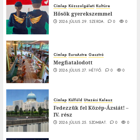
Címlap
Közszolgálati
Kultúra
Hősök gyerekszemmel
2026.JÚLIUS.29. SZERDA.
0
0
Címlap
EuroAstra
Gasztró
Megfiatalodott
2026.JÚLIUS.27. HÉTFŐ.
0
0
Címlap
Külföld
Utazási Kalauz
Fedezzük fel Közép-Ázsiát! –
IV. rész
2026.JÚLIUS.25. SZOMBAT.
0
0