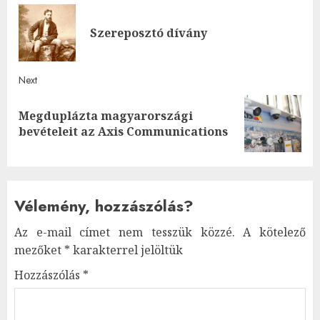
navigation
Pre
Szereposztó dívány
post
Next
Megduplázta magyarországi
Next
bevételeit az Axis Communications
post:
Vélemény, hozzászólás?
Az e-mail címet nem tesszük közzé.
A kötelező
mezőket
*
karakterrel jelöltük
Hozzászólás
*