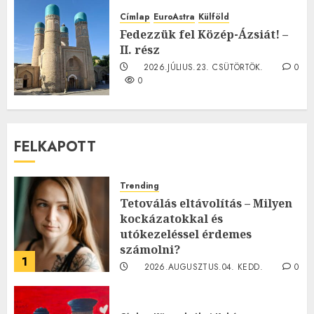
2026.JÚLIUS.23. CSÜTÖRTÖK.
0
Címlap
EuroAstra
Külföld
0
Fedezzük fel Közép-Ázsiát! –
II. rész
2026.JÚLIUS.23. CSÜTÖRTÖK.
0
0
FELKAPOTT
Trending
Tetoválás eltávolítás – Milyen
kockázatokkal és
utókezeléssel érdemes
számolni?
1
2026.AUGUSZTUS.04. KEDD.
0
0