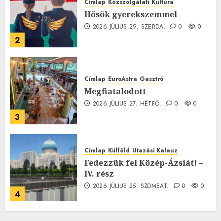
Címlap
Közszolgálati
Kultúra
Hősök gyerekszemmel
2026.JÚLIUS.29. SZERDA.
0
0
2
Címlap
EuroAstra
Gasztró
Megfiatalodott
2026.JÚLIUS.27. HÉTFŐ.
0
0
3
Címlap
Külföld
Utazási Kalauz
Fedezzük fel Közép-Ázsiát! –
IV. rész
2026.JÚLIUS.25. SZOMBAT.
0
0
4