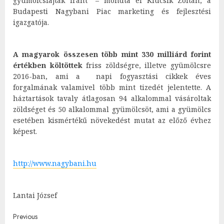
gyümölcsfajták iránt” – mondta el Klucsik Zoltán, a
Budapesti Nagybani Piac marketing és fejlesztési
igazgatója.
A magyarok összesen több mint 330 milliárd forint
értékben költöttek
friss zöldségre, illetve gyümölcsre
2016-ban, ami a napi fogyasztási cikkek éves
forgalmának valamivel több mint tizedét jelentette. A
háztartások tavaly átlagosan 94 alkalommal vásároltak
zöldséget és 50 alkalommal gyümölcsöt, ami a gyümölcs
esetében kismértékű növekedést mutat az előző évhez
képest.
http://www.nagybani.hu
Lantai József
Post
Previous