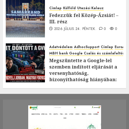
Címlap
Külföld
Utazási Kalauz
Fedezzük fel Közép-Ázsiát! –
III. rész
2026.JÚLIUS.24. PÉNTEK.
0
0
Adatvédelem
AdhocSupport
Címlap
EuroAst
MBH bank Google Csalás és számlafeltörés 
Megszüntette a Google-lel
szemben indított eljárását a
versenyhatóság,
bizonyíthatóság hiányában:
TE mit gondolsz erről?
2026.JÚLIUS.23. CSÜTÖRTÖK.
0
0