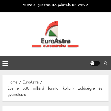
Skip
2026.augusztus.07. péntek.
08:29:30
to
content
Primary
Menu
Home
EuroAstra
Évente 330 milliárd forintot költünk zöldségre és
gyümölcsre