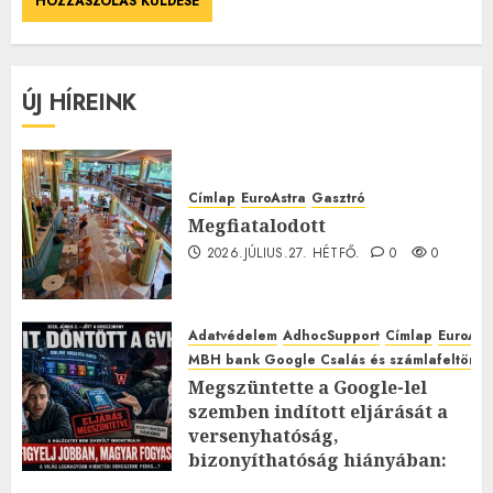
ÚJ HÍREINK
Címlap
EuroAstra
Gasztró
Megfiatalodott
2026.JÚLIUS.27. HÉTFŐ.
0
0
Adatvédelem
AdhocSupport
Címlap
EuroAst
MBH bank Google Csalás és számlafeltörés 
Megszüntette a Google-lel
szemben indított eljárását a
versenyhatóság,
bizonyíthatóság hiányában:
TE mit gondolsz erről?