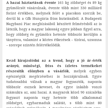
A hazai háztartások évente
165 kg zöldséget és 89 kg
gyümölcsöt vásárolnak, évente több mint 330 milliárd
forint értékben, melynek felét a piacokon szerzik be,
derül ki a Gfk Hungária friss kutatásából. A Budapesti
Nagybani Piac megbízásából készített felmérésből az is
látszik, hogy a magyar lakosság egyre jobban figyel arra,
hogy zöldség és gyümölcs hetente többször kerüljön a
tányérra, valamint a köztes étkezések – tízórai, uzsonna
– szerepe szintén felértékelődik.
Kezd kirajzolódni az a trend, hogy a jó ár-érték
arányú, minőségi, friss és ízletes termékeket
részesítik előnyben a vásárlók
, melyek egyben
egészségük megőrzéséhez is hozzájárulnak. Egyre
tudatosabbá válnak a magyar fogyasztók, naponta
többször esznek keveset, és egyre inkább vonzó
számukra az, ami hazai. A magyarok közel 90 százaléka
fogyaszt naponta vagy hetente több alkalommal
zöldséget, egyharmaduk salátát, s több mint 80