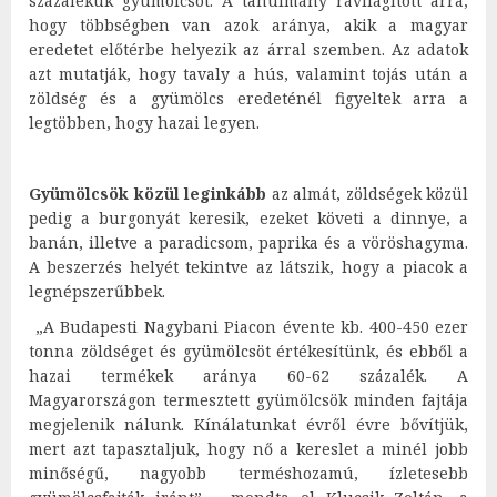
százalékuk gyümölcsöt. A tanulmány rávilágított arra,
hogy többségben van azok aránya, akik a magyar
eredetet előtérbe helyezik az árral szemben. Az adatok
azt mutatják, hogy tavaly a hús, valamint tojás után a
zöldség és a gyümölcs eredeténél figyeltek arra a
legtöbben, hogy hazai legyen.
Gyümölcsök közül leginkább
az almát, zöldségek közül
pedig a burgonyát keresik, ezeket követi a dinnye, a
banán, illetve a paradicsom, paprika és a vöröshagyma.
A beszerzés helyét tekintve az látszik, hogy a piacok a
legnépszerűbbek.
„A Budapesti Nagybani Piacon évente kb. 400-450 ezer
tonna zöldséget és gyümölcsöt értékesítünk, és ebből a
hazai termékek aránya 60-62 százalék. A
Magyarországon termesztett gyümölcsök minden fajtája
megjelenik nálunk. Kínálatunkat évről évre bővítjük,
mert azt tapasztaljuk, hogy nő a kereslet a minél jobb
minőségű, nagyobb terméshozamú, ízletesebb