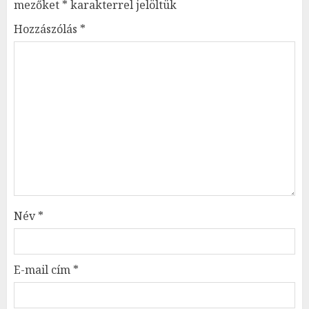
mezőket
*
karakterrel jelöltük
Hozzászólás
*
Név
*
E-mail cím
*