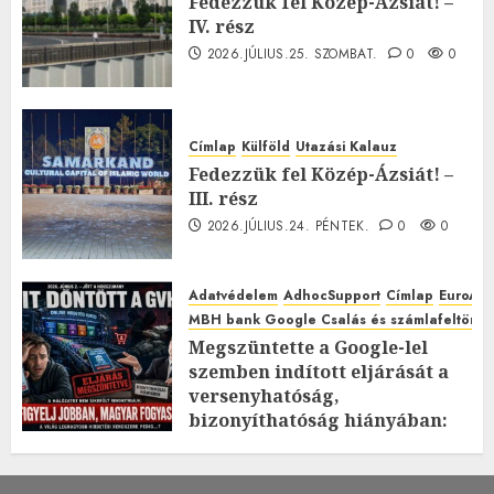
Fedezzük fel Közép-Ázsiát! –
IV. rész
2026.JÚLIUS.25. SZOMBAT.
0
0
Címlap
Külföld
Utazási Kalauz
Fedezzük fel Közép-Ázsiát! –
III. rész
2026.JÚLIUS.24. PÉNTEK.
0
0
Adatvédelem
AdhocSupport
Címlap
EuroAst
MBH bank Google Csalás és számlafeltörés 
Megszüntette a Google-lel
szemben indított eljárását a
versenyhatóság,
bizonyíthatóság hiányában:
TE mit gondolsz erről?
2026.JÚLIUS.23. CSÜTÖRTÖK.
0
0