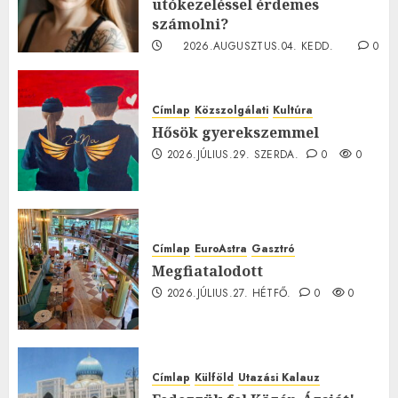
utókezeléssel érdemes
számolni?
2026.AUGUSZTUS.04. KEDD.
0
0
Címlap
Közszolgálati
Kultúra
Hősök gyerekszemmel
2026.JÚLIUS.29. SZERDA.
0
0
Címlap
EuroAstra
Gasztró
Megfiatalodott
2026.JÚLIUS.27. HÉTFŐ.
0
0
Címlap
Külföld
Utazási Kalauz