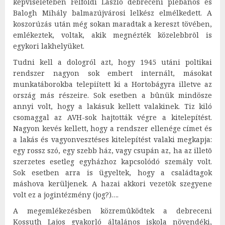
képviseletében Felföldi László debreceni plébános és
Balogh Mihály balmazújvárosi lelkész elmélkedett. A
koszorúzás után még sokan maradtak a kereszt tövében,
emlékeztek, voltak, akik megnézték közelebbrõl is
egykori lakhelyüket.
Tudni kell a dologról azt, hogy 1945 utáni poltikai
rendszer nagyon sok embert internált, másokat
munkatáborokba telepiített ki a Hortobágyra illetve az
ország más részeire. Sok esetben a bûnük mindösze
annyi volt, hogy a lakásuk kellett valakinek. Tiz kiló
csomaggal az AVH-sok hajtották végre a kitelepítést.
Nagyon kevés kellett, hogy a rendszer ellenége címet és
a lakás és vagyonvesztéses kitelepítést valaki megkapja:
egy rossz szó, egy szebb ház, vagy csupán az, ha az illetõ
szerzetes esetleg egyházhoz kapcsolódó szemály volt.
Sok esetben arra is ügyeltek, hogy a családtagok
máshova kerüljenek. A hazai akkori vezetõk szegyene
volt ez a jogintézmény (jog?)….
A megemlékezésben közremûködtek a debreceni
Kossuth Lajos gyakorló általános iskola növendéki,