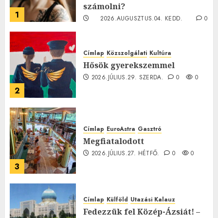
számolni?
1
2026.AUGUSZTUS.04. KEDD.
0
0
Címlap
Közszolgálati
Kultúra
Hősök gyerekszemmel
2026.JÚLIUS.29. SZERDA.
0
0
2
Címlap
EuroAstra
Gasztró
Megfiatalodott
2026.JÚLIUS.27. HÉTFŐ.
0
0
3
Címlap
Külföld
Utazási Kalauz
Fedezzük fel Közép-Ázsiát! –