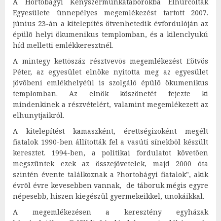
A Hortobágyi Kényszermunkatáborokba Elhurcoltak
Egyesülete ünnepélyes megemlékezést tartott 2007.
június 23-án a kitelepítés ötvenhetedik évfordulóján az
épülõ helyi ökumenikus templomban, és a kilenclyukú
híd melletti emlékkeresztnél.
A mintegy kettõszáz résztvevõs megemlékezést Eötvös
Péter, az egyesület elnöke nyitotta meg az egyesület
jövõbeni emlékhelyéül is szolgáló épülõ ökumenikus
templomban. Az elnök köszönetét fejezte ki
mindenkinek a részvételért, valamint megemlékezett az
elhunytjaikról.
A kitelepítést kamaszként, érettségizõként megélt
fiatalok 1990-ben állították fel a vasúti sínekbõl készült
keresztet. 1994-ben, a politikai fordulatot követõen
megszûntek ezek az összejövetelek, majd 2000 óta
szintén évente találkoznak a ?hortobágyi fiatalok", akik
évrõl évre kevesebben vannak, de táboruk mégis egyre
népesebb, hiszen kiegészül gyermekeikkel, unokáikkal.
A megemlékezésen a keresztény egyházak