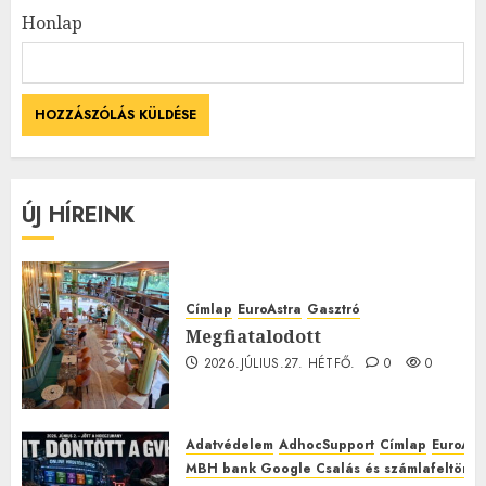
Honlap
ÚJ HÍREINK
Címlap
EuroAstra
Gasztró
Megfiatalodott
2026.JÚLIUS.27. HÉTFŐ.
0
0
Adatvédelem
AdhocSupport
Címlap
EuroAst
MBH bank Google Csalás és számlafeltörés 