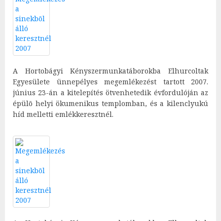
A Hortobágyi Kényszermunkatáborokba Elhurcoltak
Egyesülete ünnepélyes megemlékezést tartott 2007.
június 23-án a kitelepítés ötvenhetedik évfordulóján az
épülõ helyi ökumenikus templomban, és a kilenclyukú
híd melletti emlékkeresztnél.