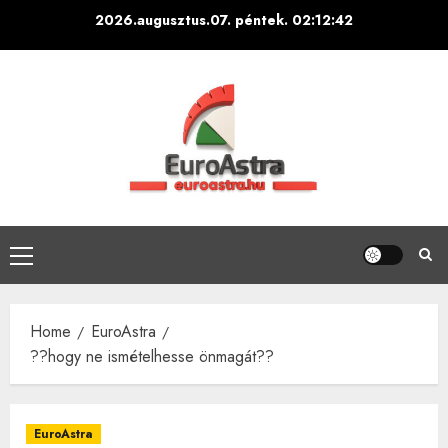
Skip
2026.augusztus.07. péntek.
02:12:43
to
content
Primary
Menu
Home
EuroAstra
??hogy ne ismételhesse önmagát??
EuroAstra