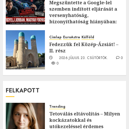
Megszüntette a Google-lel
szemben indított eljárását a
versenyhatóság,
bizonyíthatóság hiányában:
TE mit gondolsz erről?
2026.JÚLIUS.23. CSÜTÖRTÖK.
0
Címlap
EuroAstra
Külföld
0
Fedezzük fel Közép-Ázsiát! –
II. rész
2026.JÚLIUS.23. CSÜTÖRTÖK.
0
0
FELKAPOTT
Trending
Tetoválás eltávolítás – Milyen
kockázatokkal és
utókezeléssel érdemes