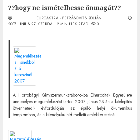
??hogy ne ismételhesse önmagát??
EUROASTRA - PETRÁSOVITS ZOLTÁN
2007.JÚNIUS.27. SZERDA.
2 MINUTES READ
0
A Hortobágyi Kényszermunkatáborokba Elhurcoltak Egyesülete
ünnepélyes megemlékezést tartott 2007. június 23-án a kitelepítés
ötvenhetedik évfordulóján az épülõ helyi ökumenikus
templomban, és a kilenclyukú híd melletti emlékkeresztnél.