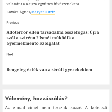
valamint a Kajsza együttes fúvószenekara.
Kovács Ágnes/
Magyar Kurír
Post
Previous
Adóterror ellen társadalmi összefogás: Újra
navigation
Pre
szól a sziréna ? Ismét mûködik a
post
Gyermekmentõ Szolgálat
Next
Next
Rengeteg érték van a sérült gyerekekben
post:
Vélemény, hozzászólás?
Az e-mail címet nem tesszük közzé.
A kötelező